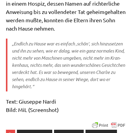
in einem Hos­piz, des­sen Namen auf rich­ter­li­che
Anwei­sung bis zu voll­ende­ter Tat geheim­ge­hal­ten
wer­den muß­te, konn­ten die Eltern ihren Sohn
nach Hau­se nehmen.
„End­lich zu Hau­se war es ein­fach ‚schön‘, sich hin­zu­set­zen
und ihn zu sehen, wie er dalag, wie ein ganz nor­ma­les Kind,
nicht mehr von Maschi­nen umge­ben, nicht mehr im Kran­
ken­haus, nichts mehr, das sein wun­der­schö­nes Gesicht­chen
ver­deckt hat. Es war so bewe­gend, unse­ren Char­lie zu
sehen, end­lich zu Hau­se in sei­ner Wie­ge, dort wo er
hingehört.“
Text: Giu­sep­pe Nardi
Bild: MiL (Screen­shot)