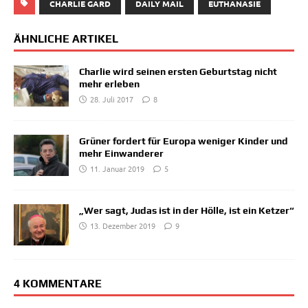
CHARLIE GARD
DAILY MAIL
EUTHANASIE
ÄHNLICHE ARTIKEL
Charlie wird seinen ersten Geburtstag nicht
mehr erleben
28. Juli 2017
8
Grüner fordert für Europa weniger Kinder und
mehr Einwanderer
11. Januar 2019
5
„Wer sagt, Judas ist in der Hölle, ist ein Ketzer“
13. Dezember 2019
9
4 KOMMENTARE