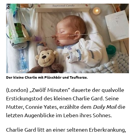
Der kleine Charlie mit Plüschbär und Taufkerze.
(Lon­don) „Zwölf Minu­ten“ dau­er­te der qual­vol­le
Erstickungs­tod des klei­nen Char­lie Gard. Sei­ne
Mut­ter, Con­nie Yates, erzähl­te dem
Dai­ly Mail
die
letz­ten Augen­blicke im Leben ihres Sohnes.
Char­lie Gard litt an einer sel­te­nen Erb­er­kran­kung,