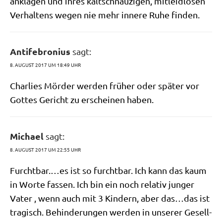
ankla­gen und ihres kalt­schnäu­zi­gen, mit­leid­lo­sen
Ver­hal­tens wegen nie mehr inne­re Ruhe finden.
Antifebronius
sagt:
8. AUGUST 2017 UM 18:49 UHR
Char­lies Mör­der wer­den frü­her oder spä­ter vor
Got­tes Gericht zu erschei­nen haben.
Michael
sagt:
8. AUGUST 2017 UM 22:55 UHR
Furchtbar.…es ist so furcht­bar. Ich kann das kaum
in Wor­te fas­sen. Ich bin ein noch rela­tiv jun­ger
Vater , wenn auch mit 3 Kin­dern, aber das…das ist
tra­gisch. Behin­de­run­gen wer­den in unse­rer Gesell­