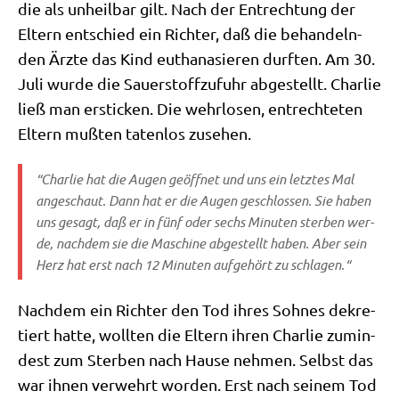
die als unheil­bar gilt. Nach der Ent­rech­tung der
Eltern ent­schied ein Rich­ter, daß die behan­deln­
den Ärz­te das Kind eutha­na­sie­ren durf­ten. Am 30.
Juli wur­de die Sau­er­stoff­zu­fuhr abge­stellt. Char­lie
ließ man ersticken. Die wehr­lo­sen, ent­rech­te­ten
Eltern muß­ten taten­los zusehen.
“Char­lie hat die Augen geöff­net und uns ein letz­tes Mal
ange­schaut. Dann hat er die Augen geschlos­sen. Sie haben
uns gesagt, daß er in fünf oder sechs Minu­ten ster­ben wer­
de, nach­dem sie die Maschi­ne abge­stellt haben. Aber sein
Herz hat erst nach 12 Minu­ten auf­ge­hört zu schlagen.“
Nach­dem ein Rich­ter den Tod ihres Soh­nes dekre­
tiert hat­te, woll­ten die Eltern ihren Char­lie zumin­
dest zum Ster­ben nach Hau­se neh­men. Selbst das
war ihnen ver­wehrt wor­den. Erst nach sei­nem Tod