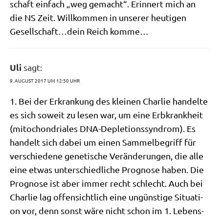
schaft ein­fach „weg gemacht“. Erin­nert mich an
die NS Zeit. Will­kom­men in unse­rer heu­ti­gen
Gesellschaft…dein Reich komme…
Uli
sagt:
9. AUGUST 2017 UM 12:50 UHR
1. Bei der Erkran­kung des klei­nen Char­lie han­del­te
es sich soweit zu lesen war, um eine Erb­krank­heit
(mito­chon­dria­les DNA-Deple­ti­ons­syn­drom). Es
han­delt sich dabei um einen Sam­mel­be­griff für
ver­schie­de­ne gene­ti­sche Ver­än­de­run­gen, die alle
eine etwas unter­schied­li­che Pro­gno­se haben. Die
Pro­gno­se ist aber immer recht schlecht. Auch bei
Char­lie lag offen­sicht­lich eine ungün­sti­ge Situa­ti­
on vor, denn sonst wäre nicht schon im 1. Lebens­