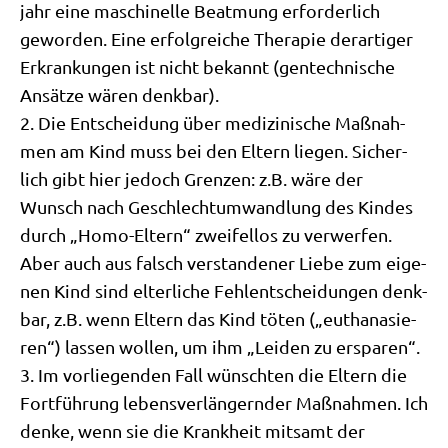
jahr eine maschi­nel­le Beatmung erfor­der­lich
gewor­den. Eine erfolg­rei­che The­ra­pie der­ar­ti­ger
Erkran­kun­gen ist nicht bekannt (gen­tech­ni­sche
Ansät­ze wären denkbar).
2. Die Ent­schei­dung über medi­zi­ni­sche Maß­nah­
men am Kind muss bei den Eltern lie­gen. Sicher­
lich gibt hier jedoch Gren­zen: z.B. wäre der
Wunsch nach Geschlecht­um­wand­lung des Kin­des
durch „Homo-Eltern“ zwei­fel­los zu ver­wer­fen.
Aber auch aus falsch ver­stan­de­ner Lie­be zum eige­
nen Kind sind elter­li­che Fehl­ent­schei­dun­gen denk­
bar, z.B. wenn Eltern das Kind töten („eutha­na­sie­
ren“) las­sen wol­len, um ihm „Lei­den zu ersparen“.
3. Im vor­lie­gen­den Fall wünsch­ten die Eltern die
Fort­füh­rung lebens­ver­län­gern­der Maß­nah­men. Ich
den­ke, wenn sie die Krank­heit mit­samt der