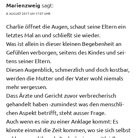
Marienzweig
sagt:
8. AUGUST 2017 UM 17:07 UHR
Char­lie öff­net die Augen, schaut sei­ne Eltern ein
letz­tes Mal an und schließt sie wieder.
Was ist allein in die­ser klei­nen Bege­ben­heit an
Gefüh­len ver­bor­gen, sei­tens des Kin­des und sei­
tens sei­ner Eltern.
Die­sen Augen­blick, schmerz­lich und doch kost­bar,
wer­den die Mut­ter und der Vater wohl nie­mals
mehr vergessen.
Dass Ärz­te und Gericht zuvor ver­bre­che­risch
gehan­delt haben ‑zumin­dest was den mensch­li­
chen Aspekt betrifft, steht ausser Frage.
Auch wenn es nie zu einer Ankla­ge kommt: Es
könn­te ein­mal die Zeit kom­men, wo sie sich selbst