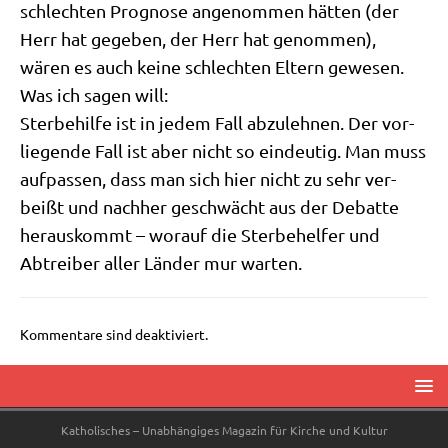
schlech­ten Pro­gno­se ange­nom­men hät­ten (der
Herr hat gege­ben, der Herr hat genom­men),
wären es auch kei­ne schlech­ten Eltern gewesen.
Was ich sagen will:
Ster­be­hil­fe ist in jedem Fall abzu­leh­nen. Der vor­
lie­gen­de Fall ist aber nicht so ein­deu­tig. Man muss
auf­pas­sen, dass man sich hier nicht zu sehr ver­
beißt und nach­her geschwächt aus der Debat­te
her­aus­kommt – wor­auf die Ster­be­hel­fer und
Abtrei­ber aller Län­der mur warten.
Kommentare sind deaktiviert.
Katholisches – Unabhängiges Magazin für Kirche und Kultur