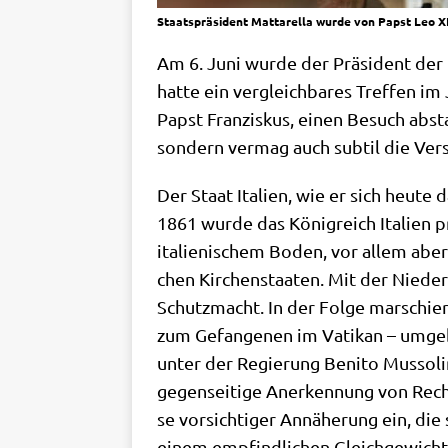
Staatspräsident Mattarella wurde von Papst Leo XI
Am 6. Juni wur­de der Prä­si­dent der I
hat­te ein ver­gleich­ba­res Tref­fen im
Papst Fran­zis­kus, einen Besuch absta
son­dern ver­mag auch sub­til die Ver­
Der Staat Ita­li­en, wie er sich heu­te 
1861 wur­de das König­reich Ita­li­en
ita­lie­ni­schem Boden, vor allem aber
chen Kir­chen­staa­ten. Mit der Nie­der
Schutz­macht. In der Fol­ge mar­schie
zum Gefan­ge­nen im Vati­kan – umge­be
unter der Regie­rung Beni­to Mus­so­li
gegen­sei­ti­ge Aner­ken­nung von Rech­t
se vor­sich­ti­ger Annä­he­rung ein, d
einem emp­find­li­chen Gleich­ge­wich