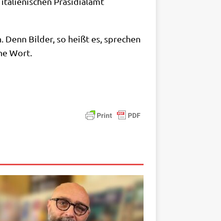
lie­ni­schen Prä­si­di­al­amt
 Denn Bil­der, so heißt es, spre­chen
­ne Wort.