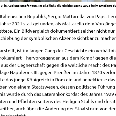
V. in Audienz empfangen. Im Bild links die gleiche Szene 2021 beim Empfang d
ta­lie­ni­schen Repu­blik, Ser­gio Mat­tar­el­la, von Papst L
 Jah­re 2021 statt­ge­fun­den, als Mat­tar­el­la dem Vor­gän­ge
t­te­te. Ein Bild­ver­gleich doku­men­tiert seit­her nicht n
schie­bung der sym­bo­li­schen Akzen­te sicht­bar zu machen
dar­stellt, ist im lan­gen Gang der Geschich­te ein ver­hält­n
 pro­kla­miert – her­vor­ge­gan­gen aus dem Kampf gegen d
 aus der Geg­ner­schaft gegen die welt­li­che Macht des Pap
­la­ge Napo­le­ons III. gegen Preu­ßen im Jah­re 1870 ver­lor 
r­te das jun­ge König­reich in Rom ein und annek­tier­te d
n von einem Staats­we­sen, des­sen poli­ti­sche Füh­rung si
­nis wur­de durch das Late­r­an­kon­kor­dat des Jah­res 1929
en und Pflich­ten sei­tens des Hei­li­gen Stuhls und des ita­l
ie seit­her, auch über die Ände­rung der Staats­form von der
t fortbesteht.