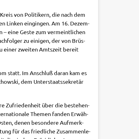
reis von Poli­ti­kern, die nach dem
chen Lin­ken ein­gin­gen. Am 16. Dezem­
n – eine Geste zum ver­meint­li­chen
ch­fol­ger zu eini­gen, der von Brüs­
 einer zwei­ten Amts­zeit bereit
Rom statt. Im Anschluß dar­an kam es
how­ski, dem Unter­staats­se­kre­tär
ihre Zufrie­den­heit über die bestehen­
ter­na­tio­na­le The­men fan­den Erwäh­
 Osten, denen beson­de­re Auf­merk­
tung für das fried­li­che Zusam­men­le­