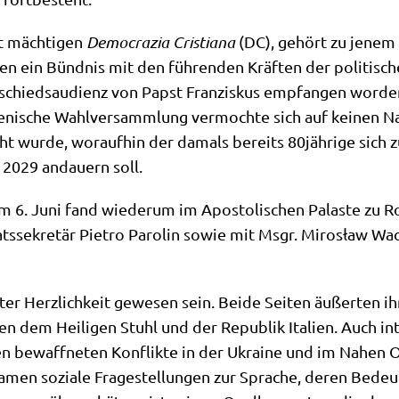
st mäch­ti­gen
Demo­cra­zia Cri­stia­na
(DC), gehört zu jenem K
­ren ein Bünd­nis mit den füh­ren­den Kräf­ten der poli­ti­s
bschiedsaudi­enz von Papst Fran­zis­kus emp­fan­gen wor­de
e­ni­sche Wahl­ver­samm­lung ver­moch­te sich auf kei­nen Na
 wur­de, wor­auf­hin der damals bereits 80jährige sich zu
 2029 andau­ern soll.
 6. Juni fand wie­der­um im Apo­sto­li­schen Pala­ste zu 
ts­se­kre­tär Pie­tro Paro­lin sowie mit Msgr. Miro­sław Wac
­ter Herz­lich­keit gewe­sen sein. Bei­de Sei­ten äußer­ten 
hen dem Hei­li­gen Stuhl und der Repu­blik Ita­li­en. Auch in
en bewaff­ne­ten Kon­flik­te in der Ukrai­ne und im Nahen
en sozia­le Fra­ge­stel­lun­gen zur Spra­che, deren Bedeu­