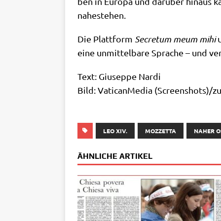
ben in Euro­pa und dar­über hin­aus kau
nahestehen.
Die Platt­form
Secre­tum meum mihi
u
eine unmit­tel­ba­re Spra­che – und ve
Text: Giu­sep­pe Nar­di
Bild: Vati­can­Me­dia (Screenshots
LEO XIV.
MOZZETTA
NAHER O
ÄHNLICHE ARTIKEL