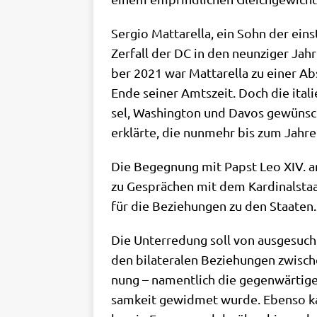
Ser­gio Mat­tar­el­la, ein Sohn der ein
Zer­fall der DC in den neun­zi­ger Jah
ber 2021 war Mat­tar­el­la zu einer A
Ende sei­ner Amts­zeit. Doch die ita­li
sel, Washing­ton und Davos gewünscht
erklär­te, die nun­mehr bis zum Jah­re
Die Begeg­nung mit Papst Leo XIV. am
zu Gesprä­chen mit dem Kar­di­nal­staa
für die Bezie­hun­gen zu den Staaten.
Die Unter­re­dung soll von aus­ge­such
den bila­te­ra­len Bezie­hun­gen zwi­sc
nung – nament­lich die gegen­wär­ti­g
sam­keit gewid­met wur­de. Eben­so kam