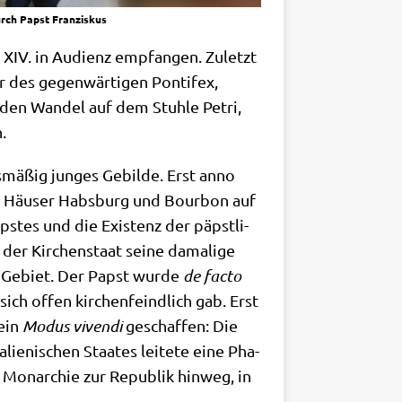
urch Papst Franziskus
eo XIV. in Audi­enz emp­fan­gen. Zuletzt
r des gegen­wär­ti­gen Pon­ti­fex,
ur den Wan­del auf dem Stuh­le Petri,
.
is­mä­ßig jun­ges Gebil­de. Erst anno
ie Häu­ser Habs­burg und Bour­bon auf
­stes und die Exi­stenz der päpst­li­
der Kir­chen­staat sei­ne dama­li­ge
as Gebiet. Der Papst wur­de
de fac­to
ch offen kir­chen­feind­lich gab. Erst
 ein
Modus viven­di
geschaf­fen: Die
ie­ni­schen Staa­tes lei­te­te eine Pha­
 Mon­ar­chie zur Repu­blik hin­weg, in