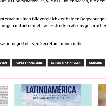
m zu über­schät­zen ist, wie es Quel­len sag­ten, die dem ita­
nter­nahm einen Bild­ver­gleich der bei­den Begeg­nun­gen.
r­mö­gen mit­un­ter mehr aus­zu­drücken als das gespro­che
)/zusammengestellt von Secre­tum meum mihi
STEN
PAPST FRANZISKUS
SERGIO MATTARELLA
UKRAINE