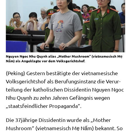
Nguyen Ngoc Nhu Quynh alias „Mother Mushroom“ (vietnamesisch Mẹ
Nấm) als Angeklagte vor dem Volksgerichtshof.
(Peking) Gestern bestä­tig­te der viet­na­me­si­sche
Volks­ge­richts­hof als Beru­fungs­in­stanz die Ver­ur­
tei­lung der katho­li­schen Dis­si­den­tin Nguy­en Ngoc
Nhu Quynh zu zehn Jah­ren Gefäng­nis wegen
„staats­feind­li­cher Propaganda“.
Die 37jährige Dis­si­den­tin wur­de als „Mother
Mush­room“ (viet­na­me­sisch Mẹ Nấm) bekannt. So