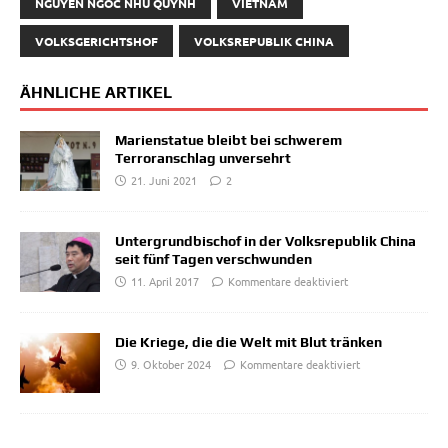
NGUYEN NGOC NHU QUYNH
VIETNAM
VOLKSGERICHTSHOF
VOLKSREPUBLIK CHINA
ÄHNLICHE ARTIKEL
Marienstatue bleibt bei schwerem
Terroranschlag unversehrt
21. Juni 2021
2
Untergrundbischof in der Volksrepublik China
seit fünf Tagen verschwunden
11. April 2017
Kommentare deaktiviert
Die Kriege, die die Welt mit Blut tränken
9. Oktober 2024
Kommentare deaktiviert