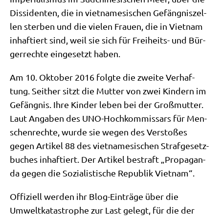
Dis­si­den­ten, die in viet­na­me­si­schen Gefäng­nis­zel­
len ster­ben und die vie­len Frau­en, die in Viet­nam
inhaf­tiert sind, weil sie sich für Frei­heits- und Bür­
ger­rech­te ein­ge­setzt haben.
Am 10. Okto­ber 2016 folg­te die zwei­te Ver­haf­
tung. Seit­her sitzt die Mut­ter von zwei Kin­dern im
Gefäng­nis. Ihre Kin­der leben bei der Groß­mutter.
Laut Anga­ben des UNO-Hoch­kom­mis­sars für Men­
schen­rech­te, wur­de sie wegen des Ver­sto­ßes
gegen Arti­kel 88 des viet­na­me­si­schen Straf­ge­setz­
bu­ches inhaf­tiert. Der Arti­kel bestraft „Pro­pa­gan­
da gegen die Sozia­li­sti­sche Repu­blik Vietnam“.
Offi­zi­ell wer­den ihr Blog-Ein­trä­ge über die
Umwelt­ka­ta­stro­phe zur Last gelegt, für die der