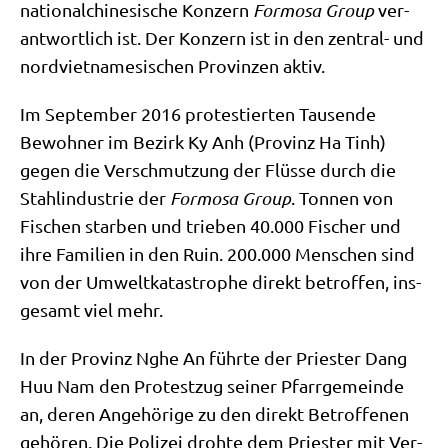
natio­nal­chi­ne­si­sche Kon­zern
For­mo­sa Group
ver­
ant­wort­lich ist. Der Kon­zern ist in den zen­tral- und
nord­viet­na­me­si­schen Pro­vin­zen aktiv.
Im Sep­tem­ber 2016 pro­te­stier­ten Tau­sen­de
Bewoh­ner im Bezirk Ky Anh (Pro­vinz Ha Tinh)
gegen die Ver­schmut­zung der Flüs­se durch die
Stahl­in­du­strie der
For­mo­sa Group
. Ton­nen von
Fischen star­ben und trie­ben 40.000 Fischer und
ihre Fami­li­en in den Ruin. 200.000 Men­schen sind
von der Umwelt­ka­ta­stro­phe direkt betrof­fen, ins­
ge­samt viel mehr.
In der Pro­vinz Nghe An führ­te der Prie­ster Dang
Huu Nam den Pro­test­zug sei­ner Pfarr­ge­mein­de
an, deren Ange­hö­ri­ge zu den direkt Betrof­fe­nen
gehö­ren. Die Poli­zei droh­te dem Prie­ster mit Ver­