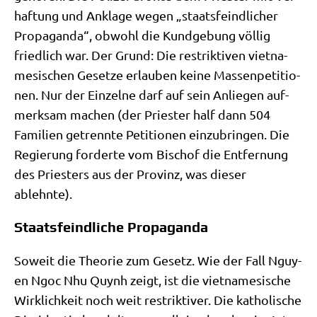
haf­tung und Ankla­ge wegen „staats­feind­li­cher
Pro­pa­gan­da“, obwohl die Kund­ge­bung völ­lig
fried­lich war. Der Grund: Die restrik­ti­ven viet­na­
me­si­schen Geset­ze erlau­ben kei­ne Mas­sen­pe­ti­tio­
nen. Nur der Ein­zel­ne darf auf sein Anlie­gen auf­
merk­sam machen (der Prie­ster half dann 504
Fami­li­en getrenn­te Peti­tio­nen ein­zu­brin­gen. Die
Regie­rung for­der­te vom Bischof die Ent­fer­nung
des Prie­sters aus der Pro­vinz, was die­ser
ablehnte).
Staatsfeindliche Propaganda
Soweit die Theo­rie zum Gesetz. Wie der Fall Nguy­
en Ngoc Nhu Quynh zeigt, ist die viet­na­me­si­sche
Wirk­lich­keit noch weit restrik­ti­ver. Die katho­li­sche