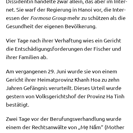
Dis­si­den­tin han­del­te zwar allein, das aber im Inter­
net. Sie warf der Regie­rung in Hanoi vor, die Inter­
es­sen der
For­mo­sa Group
mehr zu schüt­zen als die
Gesund­heit der eige­nen Bevölkerung.
Vier Tage nach ihrer Ver­haf­tung wies ein Gericht
die Ent­schä­di­gungs­for­de­run­gen der Fischer und
ihrer Fami­li­en ab.
Am ver­gan­ge­nen 29. Juni wur­de sie von einem
Gericht ihrer Hei­mat­pro­vinz Khanh Hoa zu zehn
Jah­ren Gefäng­nis ver­ur­teilt. Die­ses Urteil wur­de
gestern von Volks­ge­richts­hof der Pro­vinz Ha Tinh
bestätigt.
Zwei Tage vor der Beru­fungs­ver­hand­lung wur­de
einem der Rechts­an­wäl­te von „Mẹ Nấm“ (Mother