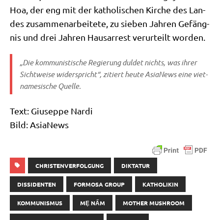
Hoa, der eng mit der katho­li­schen Kir­che des Lan­
des zusam­men­ar­bei­te­te, zu sie­ben Jah­ren Gefäng­
nis und drei Jah­ren Haus­ar­rest ver­ur­teilt worden.
„Die kom­mu­ni­sti­sche Regie­rung dul­det nichts, was ihrer
Sicht­wei­se wider­spricht“, zitiert heu­te
Asia­News
eine viet­
na­me­si­sche Quelle.
Text: Giu­sep­pe Nardi
Bild: AsiaNews
CHRISTENVERFOLGUNG
DIKTATUR
DISSIDENTEN
FORMOSA GROUP
KATHOLIKIN
KOMMUNISMUS
MẸ NẤM
MOTHER MUSHROOM