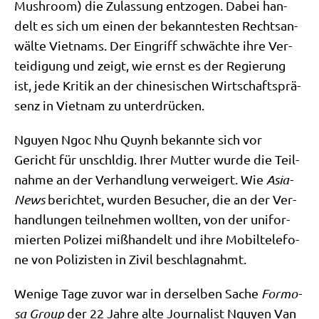
Mush­room) die Zulas­sung ent­zo­gen. Dabei han­
delt es sich um einen der bekann­te­sten Rechts­an­
wäl­te Viet­nams. Der Ein­griff schwäch­te ihre Ver­
tei­di­gung und zeigt, wie ernst es der Regie­rung
ist, jede Kri­tik an der chi­ne­si­schen Wirt­schafts­prä­
senz in Viet­nam zu unterdrücken.
Nguy­en Ngoc Nhu Quynh bekann­te sich vor
Gericht für unschl­dig. Ihrer Mut­ter wur­de die Teil­
nah­me an der Ver­hand­lung ver­wei­gert. Wie
Asia­
News
berich­tet, wur­den Besu­cher, die an der Ver­
hand­lun­gen teil­neh­men woll­ten, von der uni­for­
mier­ten Poli­zei miß­han­delt und ihre Mobil­te­le­fo­
ne von Poli­zi­sten in Zivil beschlagnahmt.
Weni­ge Tage zuvor war in der­sel­ben Sache
For­mo­
sa Group
der 22 Jah­re alte Jour­na­list Nguy­en Van