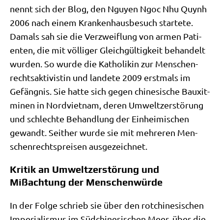
nennt sich der Blog, den Nguy­en Ngoc Nhu Quynh
2006 nach einem Kran­ken­haus­be­such star­te­te.
Damals sah sie die Ver­zweif­lung von armen Pati­
en­ten, die mit völ­li­ger Gleich­gül­tig­keit behan­delt
wur­den. So wur­de die Katho­li­kin zur Men­schen­
rechts­ak­ti­vi­stin und lan­de­te 2009 erst­mals im
Gefäng­nis. Sie hat­te sich gegen chi­ne­si­sche Bau­xit­
mi­nen in Nord­viet­nam, deren Umwelt­zer­stö­rung
und schlech­te Behand­lung der Ein­hei­mi­schen
gewandt. Seit­her wur­de sie mit meh­re­ren Men­
schen­rechts­prei­sen ausgezeichnet.
Kritik an Umweltzerstörung und
Mißachtung der Menschenwürde
In der Fol­ge schrieb sie über den rot­chi­ne­si­schen
Impe­ria­lis­mus im Süd­chi­ne­si­schen Meer, über die