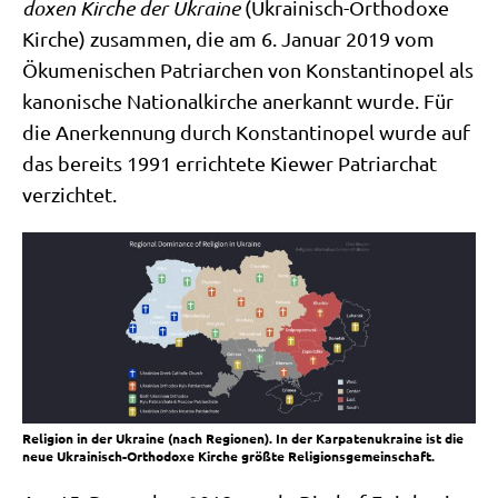
do­xen Kir­che der Ukrai­ne
(Ukrai­nisch-Ortho­do­xe
Kir­che) zusam­men, die am 6. Janu­ar 2019 vom
Öku­me­ni­schen Patri­ar­chen von Kon­stan­ti­no­pel als
kano­ni­sche Natio­nal­kir­che aner­kannt wur­de. Für
die Aner­ken­nung durch Kon­stan­ti­no­pel wur­de auf
das bereits 1991 errich­te­te Kie­wer Patri­ar­chat
verzichtet.
Reli­gi­on in der Ukrai­ne (nach Regio­nen). In der Kar­pa­ten­ukrai­ne ist die
neue Ukrai­nisch-Ortho­do­xe Kir­che größ­te Religionsgemeinschaft.