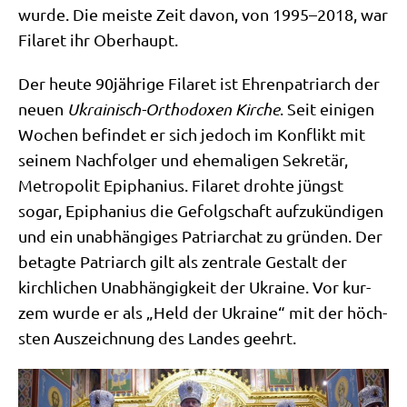
wur­de. Die mei­ste Zeit davon, von 1995–2018, war
Fila­ret ihr Oberhaupt.
Der heu­te 90jährige Fila­ret ist Ehren­pa­tri­arch der
neu­en
Ukrai­nisch-Ortho­do­xen Kir­che
. Seit eini­gen
Wochen befin­det er sich jedoch im Kon­flikt mit
sei­nem Nach­fol­ger und ehe­ma­li­gen Sekre­tär,
Metro­po­lit Epi­pha­ni­us. Fila­ret droh­te jüngst
sogar, Epi­pha­ni­us die Gefolg­schaft auf­zu­kün­di­gen
und ein unab­hän­gi­ges Patri­ar­chat zu grün­den. Der
betag­te Patri­arch gilt als zen­tra­le Gestalt der
kirch­li­chen Unab­hän­gig­keit der Ukrai­ne. Vor kur­
zem wur­de er als „Held der Ukrai­ne“ mit der höch­
sten Aus­zeich­nung des Lan­des geehrt.