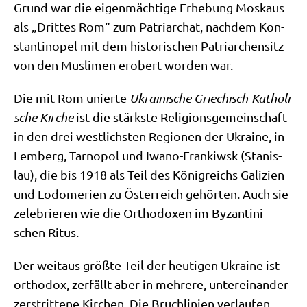
Grund war die eigen­mäch­ti­ge Erhe­bung Mos­kaus
als „Drit­tes Rom“ zum Patri­ar­chat, nach­dem Kon­
stan­ti­no­pel mit dem histo­ri­schen Patri­ar­chen­sitz
von den Mus­li­men erobert wor­den war.
Die mit Rom unier­te
Ukrai­ni­sche Grie­chisch-Katho­li­
sche Kir­che
ist die stärk­ste Reli­gi­ons­ge­mein­schaft
in den drei west­lich­sten Regio­nen der Ukrai­ne, in
Lem­berg, Tar­no­pol und Iwa­no-Fran­kiwsk (Sta­nis­
lau), die bis 1918 als Teil des König­reichs Gali­zi­en
und Lodo­me­rien zu Öster­reich gehör­ten. Auch sie
zele­brie­ren wie die Ortho­do­xen im Byzan­ti­ni­
schen Ritus.
Der weit­aus größ­te Teil der heu­ti­gen Ukrai­ne ist
ortho­dox, zer­fällt aber in meh­re­re, unter­ein­an­der
zer­strit­te­ne Kir­chen. Die Bruch­li­ni­en ver­lau­fen