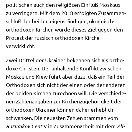
poli­ti­schen auch den reli­giö­sen Ein­fluß Mos­kaus
zu ver­rin­gern. Mit dem 2018 erfolg­ten Zusam­men­
schluß der bei­den eigen­stän­di­gen, ukrai­nisch-
ortho­do­xen Kir­chen wur­de die­ses Ziel gegen den
Pro­test der rus­sisch-ortho­do­xen Kir­che
verwirklicht.
Zwei Drit­tel der Ukrai­ner beken­nen sich als ortho­
do­xe Chri­sten. Der anhal­ten­de Kon­flikt zwi­schen
Mos­kau und Kiew führt aber dazu, daß ein Teil der
Ortho­do­xen sich nicht der einen oder der ande­ren
der bei­den Kir­chen zurech­nen will. Die ver­schie­de­
nen Zah­len­an­ga­ben zur Kir­chen­zu­ge­hö­rig­keit der
ortho­do­xen Ukrai­ner kön­nen daher erheb­lich
schwan­ken. Die neue­sten Zah­len stam­men vom
Raz­um­kov Cen­ter
in Zusam­men­ar­beit mit dem
All-