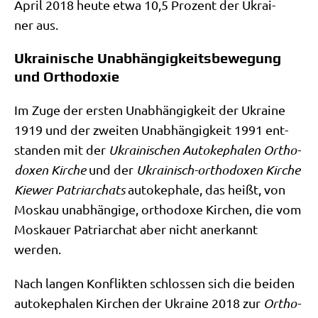
April 2018 heu­te etwa 10,5 Pro­zent der Ukrai­
ner aus.
Ukrainische Unabhängigkeitsbewegung
und Orthodoxie
Im Zuge der ersten Unab­hän­gig­keit der Ukrai­ne
1919 und der zwei­ten Unab­hän­gig­keit 1991 ent­
stan­den mit der
Ukrai­ni­schen Auto­ke­pha­len Ortho­
do­xen Kir­che
und der
Ukrai­nisch-ortho­do­xen Kir­che
Kie­wer Patri­ar­chats
auto­ke­pha­le, das heißt, von
Mos­kau unab­hän­gi­ge, ortho­do­xe Kir­chen, die vom
Mos­kau­er Patri­ar­chat aber nicht aner­kannt
werden.
Nach lan­gen Kon­flik­ten schlos­sen sich die bei­den
auto­ke­pha­len Kir­chen der Ukrai­ne 2018 zur
Ortho­