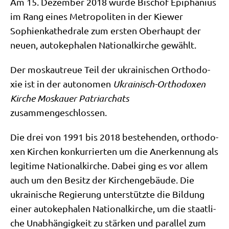
Am 15. Dezem­ber 2018 wur­de Bischof Epi­pha­ni­us
im Rang eines Metro­po­li­ten in der Kie­wer
Sophien­ka­the­dra­le zum ersten Ober­haupt der
neu­en, auto­ke­pha­len Natio­nal­kir­che
gewählt.
Der mos­kau­treue Teil der ukrai­ni­schen Ortho­do­
xie ist in der auto­no­men
Ukrai­nisch-Ortho­do­xen
Kir­che Mos­kau­er Patri­ar­chats
zusammengeschlossen.
Die drei von 1991 bis 2018 bestehen­den, ortho­do­
xen Kir­chen kon­kur­rier­ten um die Aner­ken­nung als
legi­ti­me Natio­nal­kir­che. Dabei ging es vor allem
auch um den Besitz der Kir­chen­ge­bäu­de. Die
ukrai­ni­sche Regie­rung unter­stütz­te die Bil­dung
einer auto­ke­pha­len Natio­nal­kir­che, um die staat­li­
che Unab­hän­gig­keit zu stär­ken und par­al­lel zum