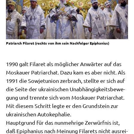
Patri­arch Fila­ret (rechts von ihm sein Nach­fol­ger Epiphanius)
1990 galt Fila­ret als mög­li­cher Anwär­ter auf das
Mos­kau­er Patri­ar­chat. Dazu kam es aber nicht. Als
1991 die Sowjet­uni­on zer­brach, stell­te er sich auf
die Sei­te der ukrai­ni­schen Unab­hän­gig­keits­be­we­
gung und trenn­te sich vom Mos­kau­er Patri­ar­chat.
Mit die­sem Schritt leg­te er den Grund­stein zur
ukrai­ni­schen Auto­ke­pha­lie.
Haupt­grund für das nun­meh­ri­ge Zer­würf­nis ist,
daß Epi­pha­ni­us nach Mei­nung Fila­rets nicht aus­rei­