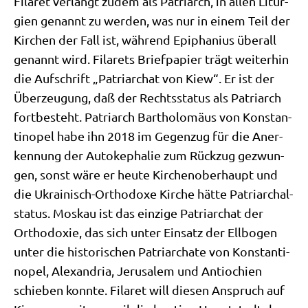
Fila­ret ver­langt zudem als Patri­arch, in allen Lit­ur­
gien genannt zu wer­den, was nur in einem Teil der
Kir­chen der Fall ist, wäh­rend Epi­pha­ni­us über­all
genannt wird. Fila­rets Brief­pa­pier trägt wei­ter­hin
die Auf­schrift „Patri­ar­chat von Kiew“. Er ist der
Über­zeu­gung, daß der Rechts­sta­tus als Patri­arch
fort­be­steht. Patri­arch Bar­tho­lo­mä­us von Kon­stan­
ti­no­pel habe ihn 2018 im Gegen­zug für die Aner­
ken­nung der Auto­ke­pha­lie zum Rück­zug gezwun­
gen, sonst wäre er heu­te Kir­chen­ober­haupt und
die Ukrai­nisch-Ortho­do­xe Kir­che hät­te Patri­ar­chal­
sta­tus. Mos­kau ist das ein­zi­ge Patri­ar­chat der
Ortho­do­xie, das sich unter Ein­satz der Ell­bo­gen
unter die histo­ri­schen Patri­ar­cha­te von Kon­stan­ti­
no­pel, Alex­an­dria, Jeru­sa­lem und Antio­chi­en
schie­ben konn­te. Fila­ret will die­sen Anspruch auf