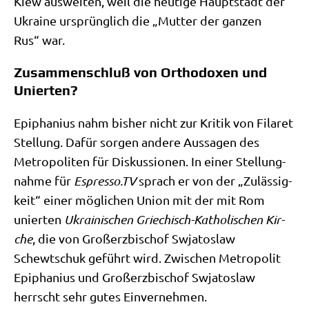
Kiew aus­wei­ten, weil die heu­ti­ge Haupt­stadt der
Ukrai­ne ursprüng­lich die „Mut­ter der gan­zen
Rus“ war.
Zusammenschluß von Orthodoxen und
Unierten?
Epi­pha­ni­us nahm bis­her nicht zur Kri­tik von Fila­ret
Stel­lung. Dafür sor­gen ande­re Aus­sa­gen des
Metro­po­li­ten für Dis­kus­sio­nen. In einer Stel­lung­
nah­me für
Espres​so​.TV
sprach er von der „Zuläs­sig­
keit“ einer mög­li­chen Uni­on mit der mit Rom
unier­ten
Ukrai­ni­schen Grie­chisch-Katho­li­schen Kir­
che
, die von Groß­erz­bi­schof Swja­to­slaw
Schewtschuk geführt wird. Zwi­schen Metro­po­lit
Epi­pha­ni­us und Groß­erz­bi­schof Swja­to­slaw
herrscht sehr gutes Einvernehmen.