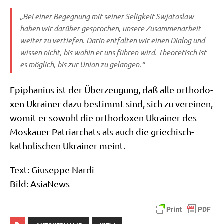
„Bei einer Begeg­nung mit sei­ner Selig­keit Swja­to­slaw
haben wir dar­über gespro­chen, unse­re Zusam­men­ar­beit
wei­ter zu ver­tie­fen. Dar­in ent­fal­ten wir einen Dia­log und
wis­sen nicht, bis wohin er uns füh­ren wird. Theo­re­tisch ist
es mög­lich, bis zur Uni­on zu gelangen.“
Epi­pha­ni­us ist der Über­zeu­gung, daß alle ortho­do­
xen Ukrai­ner dazu bestimmt sind, sich zu ver­ei­nen,
womit er sowohl die ortho­do­xen Ukrai­ner des
Mos­kau­er Patri­ar­chats als auch die grie­chisch-
katho­li­schen Ukrai­ner meint.
Text: Giu­sep­pe Nar­di
Bild: Asia­News