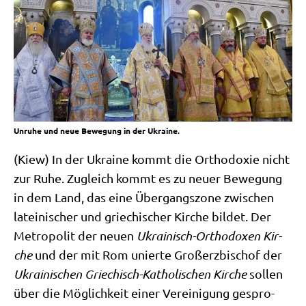
Unruhe und neue Bewegung in der Ukraine.
(Kiew) In der Ukrai­ne kommt die Ortho­do­xie nicht
zur Ruhe. Zugleich kommt es zu neu­er Bewe­gung
in dem Land, das eine Über­gangs­zo­ne zwi­schen
latei­ni­scher und grie­chi­scher Kir­che bil­det. Der
Metro­po­lit der neu­en
Ukrai­nisch-Ortho­do­xen Kir­
che
und der mit Rom unier­te Groß­erz­bi­schof der
Ukrai­ni­schen Grie­chisch-Katho­li­schen Kir­che
sol­len
über die Mög­lich­keit einer Ver­ei­ni­gung gespro­