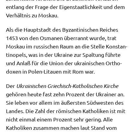
ent­lang der Fra­ge der Eigen­staat­lich­keit und dem
Ver­hält­nis zu Moskau.
Als die Haupt­stadt des Byzan­ti­ni­schen Rei­ches
1453 von den Osma­nen über­rannt wur­de, trat
Mos­kau im rus­si­schen Raum an die Stel­le Kon­stan­
ti­no­pels, was in der Ukrai­ne zur Spal­tung führ­te
und Anlaß für die Uni­on der ukrai­ni­schen Ortho­
do­xen in Polen-Litau­en mit Rom war.
Der
Ukrai­ni­schen Grie­chisch-Katho­li­schen Kir­che
gehö­ren heu­te fast zehn Pro­zent der Ukrai­ner an.
Sie leben vor allem im äußer­sten Süd­we­sten des
Lan­des. Die Zahl der römi­schen Katho­li­ken ist mit
nicht ein­mal einem Pro­zent sehr gering. Alle
Katho­li­ken zusam­men machen laut Stand vom