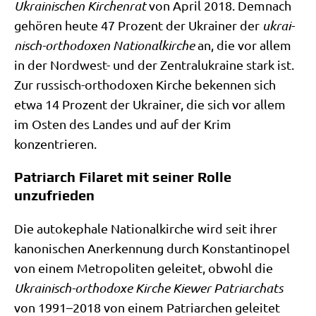
Ukrai­ni­schen Kir­chen­rat
von April 2018. Dem­nach
gehö­ren heu­te 47 Pro­zent der Ukrai­ner der
ukrai­
nisch-ortho­do­xen Natio­nal­kir­che
an, die vor allem
in der Nord­west- und der Zen­tralukrai­ne stark ist.
Zur rus­sisch-ortho­do­xen Kir­che beken­nen sich
etwa 14 Pro­zent der Ukrai­ner, die sich vor allem
im Osten des Lan­des und auf der Krim
konzentrieren.
Patriarch Filaret mit seiner Rolle
unzufrieden
Die auto­ke­pha­le Natio­nal­kir­che wird seit ihrer
kano­ni­schen Aner­ken­nung durch Kon­stan­ti­no­pel
von einem Metro­po­li­ten gelei­tet, obwohl die
Ukrai­nisch-ortho­do­xe Kir­che Kie­wer Patri­ar­chats
von 1991–2018 von einem Patri­ar­chen gelei­tet