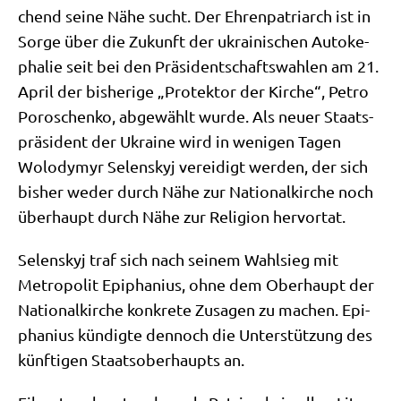
chend sei­ne Nähe sucht. Der Ehren­pa­tri­arch ist in
Sor­ge über die Zukunft der ukrai­ni­schen Auto­ke­
pha­lie seit bei den Prä­si­dent­schafts­wah­len am 21.
April der bis­he­ri­ge „Pro­tek­tor der Kir­che“, Petro
Poro­schen­ko, abge­wählt wur­de. Als neu­er Staats­
prä­si­dent der Ukrai­ne wird in weni­gen Tagen
Wolo­dym­yr Selen­skyj ver­ei­digt wer­den, der sich
bis­her weder durch Nähe zur Natio­nal­kir­che noch
über­haupt durch Nähe zur Reli­gi­on hervortat.
Selen­skyj traf sich nach sei­nem Wahl­sieg mit
Metro­po­lit Epi­pha­ni­us, ohne dem Ober­haupt der
Natio­nal­kir­che kon­kre­te Zusa­gen zu machen. Epi­
pha­ni­us kün­dig­te den­noch die Unter­stüt­zung des
künf­ti­gen Staats­ober­haupts an.