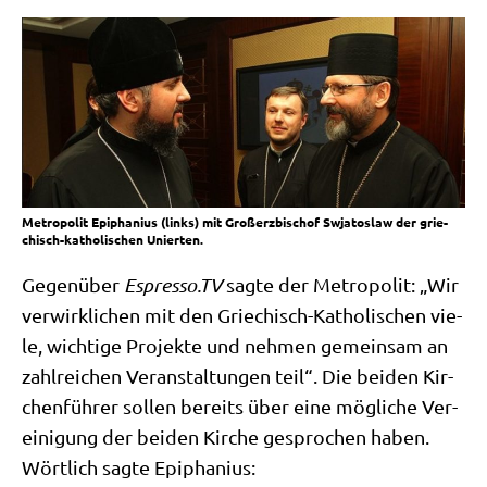
Metro­po­lit Epi­pha­ni­us (links) mit Groß­erz­bi­schof Swja­to­slaw der grie­
chisch-katho­li­schen Unierten.
Gegen­über
Espres​so​.TV
sag­te der Metro­po­lit: „Wir
ver­wirk­li­chen mit den Grie­chisch-Katho­li­schen vie­
le, wich­ti­ge Pro­jek­te und neh­men gemein­sam an
zahl­rei­chen Ver­an­stal­tun­gen teil“. Die bei­den Kir­
chen­füh­rer sol­len bereits über eine mög­li­che Ver­
ei­ni­gung der bei­den Kir­che gespro­chen haben.
Wört­lich sag­te Epiphanius: