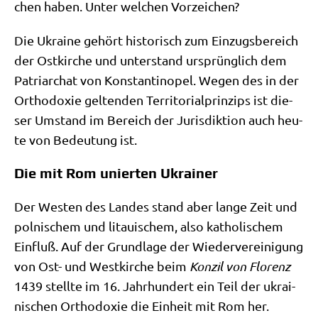
chen haben. Unter wel­chen Vorzeichen?
Die Ukrai­ne gehört histo­risch zum Ein­zugs­be­reich
der Ost­kir­che und unter­stand ursprüng­lich dem
Patri­ar­chat von Kon­stan­ti­no­pel. Wegen des in der
Ortho­do­xie gel­ten­den Ter­ri­to­ri­al­prin­zips ist die­
ser Umstand im Bereich der Juris­dik­ti­on auch heu­
te von Bedeu­tung ist.
Die mit Rom unierten Ukrainer
Der Westen des Lan­des stand aber lan­ge Zeit und
pol­ni­schem und litaui­schem, also katho­li­schem
Ein­fluß. Auf der Grund­la­ge der Wie­der­ver­ei­ni­gung
von Ost- und West­kir­che beim
Kon­zil von Flo­renz
1439 stell­te im 16. Jahr­hun­dert ein Teil der ukrai­
ni­schen Ortho­do­xie die Ein­heit mit Rom her.