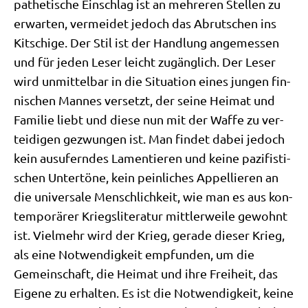
pathe­ti­sche Ein­schlag ist an meh­re­ren Stel­len zu
erwar­ten, ver­mei­det jedoch das Abrut­schen ins
Kit­schi­ge. Der Stil ist der Hand­lung ange­mes­sen
und für jeden Leser leicht zugäng­lich. Der Leser
wird unmit­tel­bar in die Situa­ti­on eines jun­gen fin­
ni­schen Man­nes ver­setzt, der sei­ne Hei­mat und
Fami­lie liebt und die­se nun mit der Waf­fe zu ver­
tei­di­gen gezwun­gen ist. Man fin­det dabei jedoch
kein aus­ufern­des Lamen­tie­ren und kei­ne pazi­fi­sti­
schen Unter­tö­ne, kein pein­li­ches Appel­lie­ren an
die uni­ver­sa­le Mensch­lich­keit, wie man es aus kon­
tem­po­rä­rer Kriegs­li­te­ra­tur mitt­ler­wei­le gewohnt
ist. Viel­mehr wird der Krieg, gera­de die­ser Krieg,
als eine Not­wen­dig­keit emp­fun­den, um die
Gemein­schaft, die Hei­mat und ihre Frei­heit, das
Eige­ne zu erhal­ten. Es ist die Not­wen­dig­keit, kei­ne