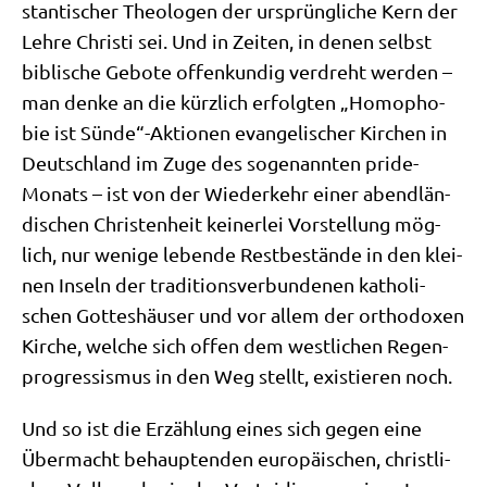
stan­ti­scher Theo­lo­gen der ursprüng­li­che Kern der
Leh­re Chri­sti sei. Und in Zei­ten, in denen selbst
bibli­sche Gebo­te offen­kun­dig ver­dreht wer­den –
man den­ke an die kürz­lich erfolg­ten „Homo­pho­
bie ist Sünde“-Aktionen evan­ge­li­scher Kir­chen in
Deutsch­land im Zuge des soge­nann­ten pri­de-
Monats – ist von der Wie­der­kehr einer abend­län­
di­schen Chri­sten­heit kei­ner­lei Vor­stel­lung mög­
lich, nur weni­ge leben­de Rest­be­stän­de in den klei­
nen Inseln der tra­di­ti­ons­ver­bun­de­nen katho­li­
schen Got­tes­häu­ser und vor allem der ortho­do­xen
Kir­che, wel­che sich offen dem west­li­chen Regen­
pro­gres­sis­mus in den Weg stellt, exi­stie­ren noch.
Und so ist die Erzäh­lung eines sich gegen eine
Über­macht behaup­ten­den euro­päi­schen, christ­li­