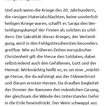
Und auch wenn die Krie­ge des 20. Jahr­hun­derts,
die rie­si­gen Mate­ri­al­schlach­ten, kei­ne son­der­lich
hei­li­gen Krie­ge waren, schafft es Sara­ja den Ver­
tei­di­gungs­kampf der Fin­nen als sol­chen zu schil­
dern. Die Sakra­li­tät die­ses Krie­ges, der Ver­tei­di­
gung, wird in den Feld­got­tes­dien­sten beson­ders
greif­bar. Wie zu frü­he­ren Zei­ten euro­päi­scher
Chri­sten­heit gilt die Mes­se den Sol­da­ten, dabei
selbst­re­dend auch den Gefal­le­nen, Gott und der
Hei­mat. Wirk­mäch­tig heißt es, es sei eine „mäch­ti­
ge Mes­se, die da auf­steigt aus der Män­ner­brust
und die­sen ern­sten Her­zen. Da drau­ßen beglei­tet
der Don­ner der Kano­nen den männ­li­chen Gesang,
der gleich­sam die Wän­de des Unter­stan­des tie­fer
in die Erde hin­ein­drückt. Der Wein schwappt aus