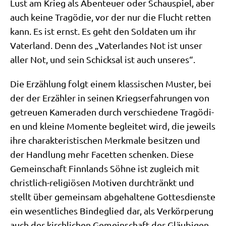
Lust am Krieg als Aben­teu­er oder Schau­spiel, aber
auch kei­ne Tra­gö­die, vor der nur die Flucht ret­ten
kann. Es ist ernst. Es geht den Sol­da­ten um ihr
Vater­land. Denn des „Vater­lan­des Not ist unser
aller Not, und sein Schick­sal ist auch unseres“.
Die Erzäh­lung folgt einem klas­si­schen Muster, bei
der der Erzäh­ler in sei­nen Kriegs­er­fah­run­gen von
getreu­en Kame­ra­den durch ver­schie­de­ne Tra­gö­di­
en und klei­ne Momen­te beglei­tet wird, die jeweils
ihre cha­rak­te­ri­sti­schen Merk­ma­le besit­zen und
der Hand­lung mehr Facet­ten schen­ken. Die­se
Gemein­schaft Finn­lands Söh­ne ist zugleich mit
christ­lich-reli­giö­sen Moti­ven durch­tränkt und
stellt über gemein­sam abge­hal­te­ne Got­tes­dien­ste
ein wesent­li­ches Bin­de­glied dar, als Ver­kör­pe­rung
auch der kirch­li­chen Gemein­schaft der Gläu­bi­gen,