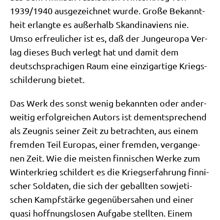
1939/​1940 aus­ge­zeich­net wur­de. Gro­ße Bekannt­
heit erlang­te es außer­halb Skan­di­na­vi­ens nie.
Umso erfreu­li­cher ist es, daß der Jun­g­eu­ro­pa Ver­
lag die­ses Buch ver­legt hat und damit dem
deutsch­spra­chi­gen Raum eine ein­zig­ar­ti­ge Kriegs­
schil­de­rung bietet.
Das Werk des sonst wenig bekann­ten oder ander­
wei­tig erfolg­rei­chen Autors ist dem­entspre­chend
als Zeug­nis sei­ner Zeit zu betrach­ten, aus einem
frem­den Teil Euro­pas, einer frem­den, ver­gan­ge­
nen Zeit. Wie die mei­sten fin­ni­schen Wer­ke zum
Win­ter­krieg schil­dert es die Kriegs­er­fah­rung fin­ni­
scher Sol­da­ten, die sich der geball­ten sowje­ti­
schen Kampf­stär­ke gegen­über­sa­hen und einer
qua­si hoff­nungs­lo­sen Auf­ga­be stell­ten. Einem