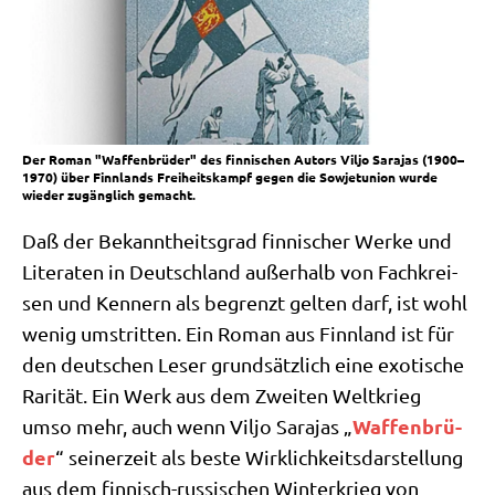
Der Roman "Waffenbrüder" des finnischen Autors Viljo Sarajas (1900–
1970) über Finnlands Freiheitskampf gegen die Sowjetunion wurde
wieder zugänglich gemacht.
Daß der Bekannt­heits­grad fin­ni­scher Wer­ke und
Lite­ra­ten in Deutsch­land außer­halb von Fach­krei­
sen und Ken­nern als begrenzt gel­ten darf, ist wohl
wenig umstrit­ten. Ein Roman aus Finn­land ist für
den deut­schen Leser grund­sätz­lich eine exo­ti­sche
Rari­tät. Ein Werk aus dem Zwei­ten Welt­krieg
Waf­fen­brü­
umso mehr, auch wenn Vil­jo Sara­jas „
der
“ sei­ner­zeit als beste Wirk­lich­keits­dar­stel­lung
aus dem fin­nisch-rus­si­schen Win­ter­krieg von