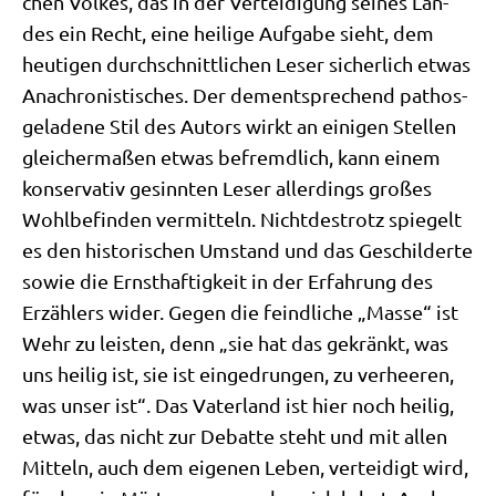
chen Vol­kes, das in der Ver­tei­di­gung sei­nes Lan­
des ein Recht, eine hei­li­ge Auf­ga­be sieht, dem
heu­ti­gen durch­schnitt­li­chen Leser sicher­lich etwas
Ana­chro­ni­sti­sches. Der dem­entspre­chend pathos­
ge­la­de­ne Stil des Autors wirkt an eini­gen Stel­len
glei­cher­ma­ßen etwas befremd­lich, kann einem
kon­ser­va­tiv gesinn­ten Leser aller­dings gro­ßes
Wohl­be­fin­den ver­mit­teln. Nicht­de­strotz spie­gelt
es den histo­ri­schen Umstand und das Geschil­der­te
sowie die Ernst­haf­tig­keit in der Erfah­rung des
Erzäh­lers wider. Gegen die feind­li­che „Mas­se“ ist
Wehr zu lei­sten, denn „sie hat das gekränkt, was
uns hei­lig ist, sie ist ein­ge­drun­gen, zu ver­hee­ren,
was unser ist“. Das Vater­land ist hier noch hei­lig,
etwas, das nicht zur Debat­te steht und mit allen
Mit­teln, auch dem eige­nen Leben, ver­tei­digt wird,