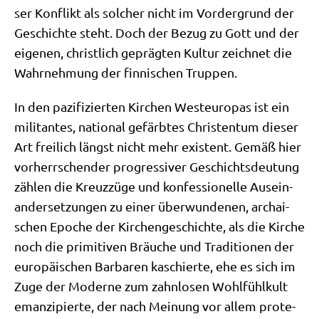
ser Kon­flikt als sol­cher nicht im Vor­der­grund der
Geschich­te steht. Doch der Bezug zu Gott und der
eige­nen, christ­lich gepräg­ten Kul­tur zeich­net die
Wahr­neh­mung der fin­ni­schen Truppen.
In den pazi­fi­zier­ten Kir­chen West­eu­ro­pas ist ein
mili­tan­tes, natio­nal gefärb­tes Chri­sten­tum die­ser
Art frei­lich längst nicht mehr exi­stent. Gemäß hier
vor­herr­schen­der pro­gres­si­ver Geschichts­deu­tung
zäh­len die Kreuz­zü­ge und kon­fes­sio­nel­le Aus­ein­
an­der­set­zun­gen zu einer über­wun­de­nen, archai­
schen Epo­che der Kir­chen­ge­schich­te, als die Kir­che
noch die pri­mi­ti­ven Bräu­che und Tra­di­tio­nen der
euro­päi­schen Bar­ba­ren kaschier­te, ehe es sich im
Zuge der Moder­ne zum zahn­lo­sen Wohl­fühl­kult
eman­zi­pier­te, der nach Mei­nung vor allem pro­te­