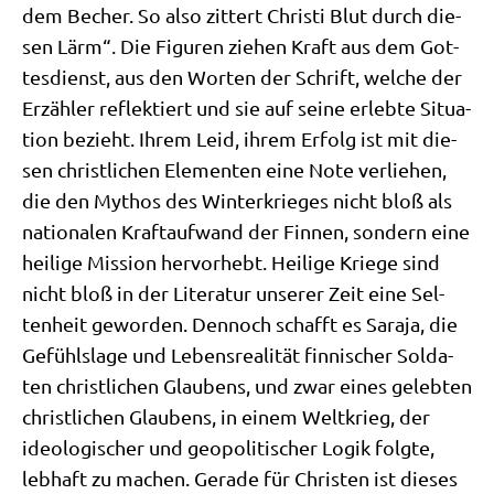
dem Becher. So also zit­tert Chri­sti Blut durch die­
sen Lärm“. Die Figu­ren zie­hen Kraft aus dem Got­
tes­dienst, aus den Wor­ten der Schrift, wel­che der
Erzäh­ler reflek­tiert und sie auf sei­ne erleb­te Situa­
ti­on bezieht. Ihrem Leid, ihrem Erfolg ist mit die­
sen christ­li­chen Ele­men­ten eine Note ver­lie­hen,
die den Mythos des Win­ter­krie­ges nicht bloß als
natio­na­len Kraft­auf­wand der Fin­nen, son­dern eine
hei­li­ge Mis­si­on her­vor­hebt. Hei­li­ge Krie­ge sind
nicht bloß in der Lite­ra­tur unse­rer Zeit eine Sel­
ten­heit gewor­den. Den­noch schafft es Sara­ja, die
Gefühls­la­ge und Lebens­rea­li­tät fin­ni­scher Sol­da­
ten christ­li­chen Glau­bens, und zwar eines geleb­ten
christ­li­chen Glau­bens, in einem Welt­krieg, der
ideo­lo­gi­scher und geo­po­li­ti­scher Logik folg­te,
leb­haft zu machen. Gera­de für Chri­sten ist die­ses