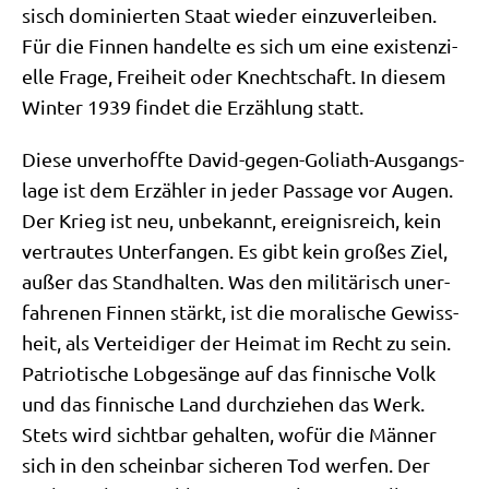
sisch domi­nier­ten Staat wie­der ein­zu­ver­lei­ben.
Für die Fin­nen han­del­te es sich um eine exi­sten­zi­
el­le Fra­ge, Frei­heit oder Knecht­schaft. In die­sem
Win­ter 1939 fin­det die Erzäh­lung statt.
Die­se unver­hoff­te David-gegen-Goli­ath-Aus­gangs­
la­ge ist dem Erzäh­ler in jeder Pas­sa­ge vor Augen.
Der Krieg ist neu, unbe­kannt, ereig­nis­reich, kein
ver­trau­tes Unter­fan­gen. Es gibt kein gro­ßes Ziel,
außer das Stand­hal­ten. Was den mili­tä­risch uner­
fah­re­nen Fin­nen stärkt, ist die mora­li­sche Gewiss­
heit, als Ver­tei­di­ger der Hei­mat im Recht zu sein.
Patrio­ti­sche Lob­ge­sän­ge auf das fin­ni­sche Volk
und das fin­ni­sche Land durch­zie­hen das Werk.
Stets wird sicht­bar gehal­ten, wofür die Män­ner
sich in den schein­bar siche­ren Tod wer­fen. Der