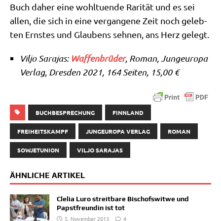
Buch daher eine wohl­tu­en­de Rari­tät und es sei
allen, die sich in eine ver­gan­ge­ne Zeit noch geleb­
ten Ern­stes und Glau­bens seh­nen, ans Herz gelegt.
Vil­jo Sara­jas:
Waf­fen­brü­der
, Roman, Jun­g­eu­ro­pa
Ver­lag, Dres­den 2021, 164 Sei­ten, 15,00 €
BUCHBESPRECHUNG
FINNLAND
FREIHEITSKAMPF
JUNGEUROPA VERLAG
ROMAN
SOWJETUNION
VILJO SARAJAS
ÄHNLICHE ARTIKEL
Clelia Luro streitbare Bischofswitwe und
Papstfreundin ist tot
5. November 2013
4