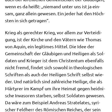
wenn es da heißt: „nie­mand unter uns ist ja ein­
sam, ganz allein gewe­sen. Ein jeder hat den Höch­
sten in sich getragen“.
Krieg als gerech­ter Krieg, vor allem zur Ver­tei­di­
gung, ist der Kir­che und den Vätern wie Tho­mas
von Aquin, ein legi­ti­mes Mit­tel. Die Idee der
Gemein­schaft der Gläu­bi­gen und Hei­li­gen als Sol­
da­ten und Krie­ger ist dem Chri­sten­tum eben­falls
nicht fremd, fin­det sich sowohl in theo­lo­gi­schen
Schrif­ten als auch der Hei­li­gen Schrift selbst wie­
der. Und natür­lich sind zahl­rei­che Hei­li­ge, die als
Mär­ty­rer im Kampf um ihre Hei­mat gegen heid­ni­
sche Inva­so­ren star­ben, selbst Sol­da­ten gewe­sen.
Da wäre zum Bei­spiel Andre­as Stra­tela­tes, syri­
scher Feld­herr des Römi­schen Rei­ches, der sein