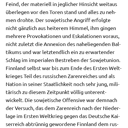
Feind, der mate­ri­ell in jeg­li­cher Hin­sicht weit­aus
über­le­gen vor den Toren stand und alles zu neh­
men droh­te. Der sowje­ti­sche Angriff erfolg­te
nicht gänz­lich aus hei­te­rem Him­mel, ihm gin­gen
meh­re­re Pro­vo­ka­tio­nen und Eska­la­tio­nen vor­aus,
nicht zuletzt die Anne­xi­on des nahe­lie­gen­den Bal­
ti­kums und war letzt­end­lich ein zu erwar­ten­der
Schlag im impe­ria­len Bestre­ben der Sowjet­uni­on.
Finn­land selbst war bis zum Ende des Ersten Welt­
krie­ges Teil des rus­si­schen Zaren­rei­ches und als
Nati­on in sei­ner Staat­lich­keit noch sehr jung, mili­
tä­risch zu die­sem Zeit­punkt völ­lig unter­ent­
wickelt. Die sowje­ti­sche Offen­si­ve war dem­nach
der Ver­such, das dem Zaren­reich nach der Nie­der­
la­ge im Ersten Welt­krieg gegen das Deut­sche Kai­
ser­reich abtrün­nig gewor­de­ne Finn­land dem rus­