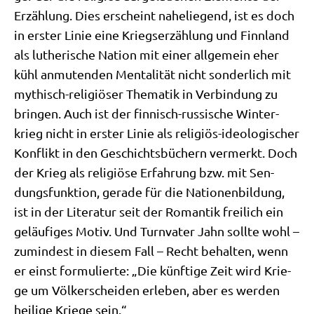
Erzäh­lung. Dies erscheint nahe­lie­gend, ist es doch
in erster Linie eine Kriegs­er­zäh­lung und Finn­land
als luthe­ri­sche Nati­on mit einer all­ge­mein eher
kühl anmu­ten­den Men­ta­li­tät nicht son­der­lich mit
mythisch-reli­giö­ser The­ma­tik in Ver­bin­dung zu
brin­gen. Auch ist der fin­nisch-rus­si­sche Win­ter­
krieg nicht in erster Linie als reli­gi­ös-ideo­lo­gi­scher
Kon­flikt in den Geschichts­bü­chern ver­merkt. Doch
der Krieg als reli­giö­se Erfah­rung bzw. mit Sen­
dungs­funk­ti­on, gera­de für die Natio­nen­bil­dung,
ist in der Lite­ra­tur seit der Roman­tik frei­lich ein
geläu­fi­ges Motiv. Und Turn­va­ter Jahn soll­te wohl –
zumin­dest in die­sem Fall – Recht behal­ten, wenn
er einst for­mu­lier­te: „Die künf­ti­ge Zeit wird Krie­
ge um Völ­ker­schei­den erle­ben, aber es wer­den
hei­li­ge Krie­ge sein.“