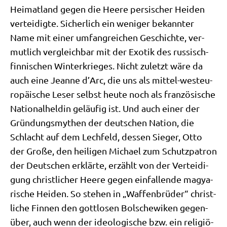
Hei­mat­land gegen die Hee­re per­si­scher Hei­den
ver­tei­dig­te. Sicher­lich ein weni­ger bekann­ter
Name mit einer umfang­rei­chen Geschich­te, ver­
mut­lich ver­gleich­bar mit der Exo­tik des rus­sisch-
fin­ni­schen Win­ter­krie­ges. Nicht zuletzt wäre da
auch eine Jean­ne d’Arc, die uns als mit­tel-west­eu­
ro­päi­sche Leser selbst heu­te noch als fran­zö­si­sche
Natio­nal­hel­din geläu­fig ist. Und auch einer der
Grün­dungs­my­then der deut­schen Nati­on, die
Schlacht auf dem Lech­feld, des­sen Sie­ger, Otto
der Gro­ße, den hei­li­gen Micha­el zum Schutz­pa­tron
der Deut­schen erklär­te, erzählt von der Ver­tei­di­
gung christ­li­cher Hee­re gegen ein­fal­len­de magya­
ri­sche Hei­den. So ste­hen in „Waf­fen­brü­der“ christ­
li­che Fin­nen den gott­lo­sen Bol­sche­wi­ken gegen­
über, auch wenn der ideo­lo­gi­sche bzw. ein reli­giö­