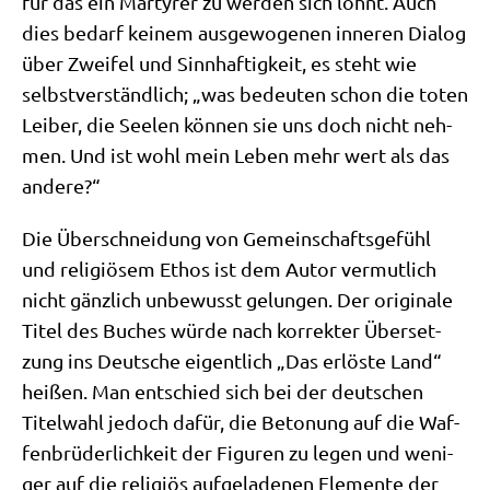
für das ein Mär­ty­rer zu wer­den sich lohnt. Auch
dies bedarf kei­nem aus­ge­wo­ge­nen inne­ren Dia­log
über Zwei­fel und Sinn­haf­tig­keit, es steht wie
selbst­ver­ständ­lich; „was bedeu­ten schon die toten
Lei­ber, die See­len kön­nen sie uns doch nicht neh­
men. Und ist wohl mein Leben mehr wert als das
andere?“
Die Über­schnei­dung von Gemein­schafts­ge­fühl
und reli­giö­sem Ethos ist dem Autor ver­mut­lich
nicht gänz­lich unbe­wusst gelun­gen. Der ori­gi­na­le
Titel des Buches wür­de nach kor­rek­ter Über­set­
zung ins Deut­sche eigent­lich „Das erlö­ste Land“
hei­ßen. Man ent­schied sich bei der deut­schen
Titel­wahl jedoch dafür, die Beto­nung auf die Waf­
fen­brü­der­lich­keit der Figu­ren zu legen und weni­
ger auf die reli­gi­ös auf­ge­la­de­nen Ele­men­te der