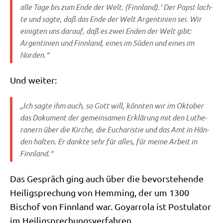
alle Tage bis
zum Ende
der
Welt
. (Finn­land).‘ Der Papst lach­
te und sag­te, daß das Ende der Welt Argen­ti­ni­en sei. Wir
einig­ten uns dar­auf, daß es zwei Enden der Welt gibt:
Argen­ti­ni­en und Finn­land, eines im Süden und eines im
Norden.“
Und wei­ter:
„Ich sag­te ihm auch, so Gott will, könn­ten wir im Okto­ber
das Doku­ment der gemein­sa­men Erklä­rung mit den Luthe­
ra­nern über die Kir­che, die Eucha­ri­stie und das Amt in Hän­
den hal­ten. Er dank­te sehr für alles, für mei­ne Arbeit in
Finnland.“
Das Gespräch ging auch über die bevor­ste­hen­de
Hei­lig­spre­chung von Hem­ming, der um 1300
Bischof von Finn­land war. Goyar­ro­la ist Postu­la­tor
im Heiligsprechungsverfahren.