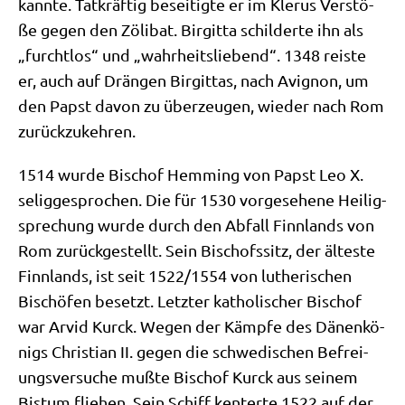
kann­te. Tat­kräf­tig besei­tig­te er im Kle­rus Ver­stö­
ße gegen den Zöli­bat. Bir­git­ta schil­der­te ihn als
„furcht­los“ und „wahr­heits­lie­bend“. 1348 rei­ste
er, auch auf Drän­gen Bir­git­tas, nach Avi­gnon, um
den Papst davon zu über­zeu­gen, wie­der nach Rom
zurückzukehren.
1514 wur­de Bischof Hem­ming von Papst Leo X.
selig­ge­spro­chen. Die für 1530 vor­ge­se­he­ne Hei­lig­
spre­chung wur­de durch den Abfall Finn­lands von
Rom zurück­ge­stellt. Sein Bischofs­sitz, der älte­ste
Finn­lands, ist seit 1522/​1554 von luthe­ri­schen
Bischö­fen besetzt. Letz­ter katho­li­scher Bischof
war Arvid Kurck. Wegen der Kämp­fe des Dänen­kö­
nigs Chri­sti­an II. gegen die schwe­di­schen Befrei­
ungs­ver­su­che muß­te Bischof Kurck aus sei­nem
Bis­tum flie­hen. Sein Schiff ken­ter­te 1522 auf der