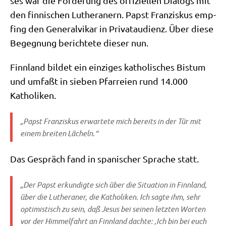
ses war die För­de­rung des offi­zi­el­len Dia­logs mit
den fin­ni­schen Luthe­ra­nern. Papst Fran­zis­kus emp­
fing den Gene­ral­vi­kar in Pri­vat­au­di­enz. Über die­se
Begeg­nung berich­te­te die­ser nun.
Finn­land bil­det ein ein­zi­ges katho­li­sches Bis­tum
und umfaßt in sie­ben Pfar­rei­en rund 14.000
Katholiken.
„Papst Fran­zis­kus erwar­te­te mich bereits in der Tür mit
einem brei­ten Lächeln.“
Das Gespräch fand in spa­ni­scher Spra­che statt.
„Der Papst erkun­dig­te sich über die Situa­ti­on in Finn­land,
über die Luthe­ra­ner, die Katho­li­ken. Ich sag­te ihm, sehr
opti­mi­stisch zu sein, daß Jesus bei sei­nen letz­ten Wor­ten
vor der Him­mel­fahrt an Finn­land dach­te: ‚Ich bin bei
euch