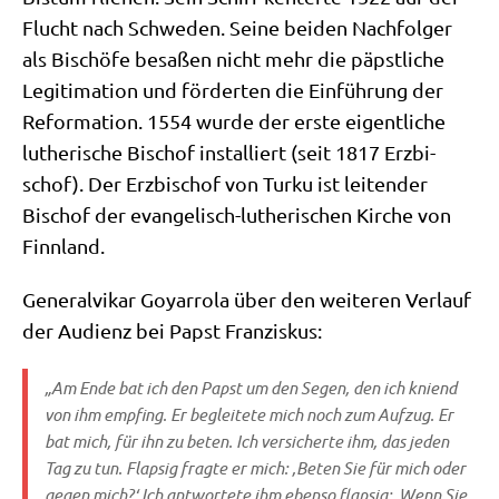
Flucht nach Schwe­den. Sei­ne bei­den Nach­fol­ger
als Bischö­fe besa­ßen nicht mehr die päpst­li­che
Legi­ti­ma­ti­on und för­der­ten die Ein­füh­rung der
Refor­ma­ti­on. 1554 wur­de der erste eigent­li­che
luthe­ri­sche Bischof instal­liert (seit 1817 Erz­bi­
schof). Der Erz­bi­schof von Tur­ku ist lei­ten­der
Bischof der evan­ge­lisch-luthe­ri­schen Kir­che von
Finnland.
Gene­ral­vi­kar Goyar­ro­la über den wei­te­ren Ver­lauf
der Audi­enz bei Papst Franziskus:
„Am Ende bat ich den Papst um den Segen, den ich kniend
von ihm emp­fing. Er beglei­te­te mich noch zum Auf­zug. Er
bat mich, für ihn zu beten. Ich ver­si­cher­te ihm, das jeden
Tag zu tun. Flap­sig frag­te er mich: ‚Beten Sie für mich oder
gegen mich?‘ Ich ant­wor­te­te ihm eben­so flap­sig: ‚Wenn Sie