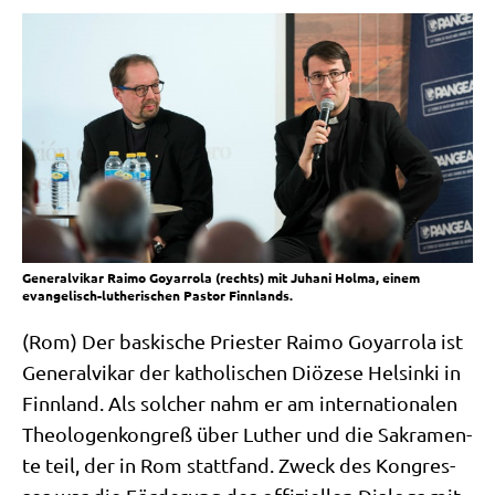
Generalvikar Raimo Goyarrola (rechts) mit Juhani Holma, einem
evangelisch-lutherischen Pastor Finnlands.
(Rom) Der bas­ki­sche Prie­ster Rai­mo Goyar­ro­la ist
Gene­ral­vi­kar der katho­li­schen Diö­ze­se Hel­sin­ki in
Finn­land. Als sol­cher nahm er am inter­na­tio­na­len
Theo­lo­gen­kon­greß über Luther und die Sakra­men­
te teil, der in Rom statt­fand. Zweck des Kon­gres­