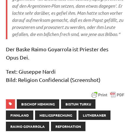
auf den Argen­ti­ni­en-Plan set­zen, dann etwas dage­gen‘. Er
lach­te sehr dar­über, es gefiel ihm. Man hat­te schon vor­her
dar­auf auf­merk­sam gemacht, daß es dem Papst gefällt, zu
pro­vo­zie­ren und pro­vo­ziert zu wer­den, oder ihm Leu­te
gefal­len, die ein biß­chen frech sind, wie jene aus Bilbao.“
Der Bas­ke Rai­mo Goyar­ro­la ist Prie­ster des
Opus Dei.
Text: Giu­sep­pe Nardi
Bild: Reli­gi­on Con­fi­den­cial (Screen­shot)
BISCHOF HEMMING
BISTUM TURKU
FINNLAND
HEILIGSPRECHUNG
LUTHERANER
RAIMO GOYARROLA
REFORMATION