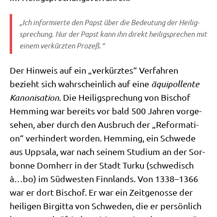
„Ich infor­mier­te den Papst über die Bedeu­tung der Hei­lig­
spre­chung. Nur der Papst kann ihn direkt hei­lig­spre­chen mit
einem ver­kürz­ten Prozeß.“
Der Hin­weis auf ein „ver­kürz­tes“ Ver­fah­ren
bezieht sich wahr­schein­lich auf eine
äqui­pol­len­te
Kano­ni­sa­ti­on
. Die Hei­lig­spre­chung von Bischof
Hem­ming war bereits vor bald 500 Jah­ren vor­ge­
se­hen, aber durch den Aus­bruch der „Refor­ma­ti­
on“ ver­hin­dert wor­den. Hem­ming, ein Schwe­de
aus Upp­sa­la, war nach sei­nem Stu­di­um an der Sor­
bon­ne Dom­herr in der Stadt Tur­ku (schwe­disch
à…bo) im Süd­we­sten Finn­lands. Von 1338–1366
war er dort Bischof. Er war ein Zeit­ge­nos­se der
hei­li­gen Bir­git­ta von Schwe­den, die er per­sön­lich