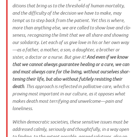
di­ti­ons that bring us to the thres­hold of human mor­ta­li­ty,
and the dif­fi­cul­ty of the decis­i­on we have to make, may
tempt us to step back from the pati­ent. Yet this is whe­re,
more than anything else, we are cal­led to show love and clo­
sen­ess, reco­gnizing the limit that we all share and show­ing
our soli­da­ri­ty. Let each of us give love in his or her own way
—as a father, a mother, a son, a daugh­ter, a brot­her or
sister, a doc­tor or a nur­se. But give it!
And even if we know
that we can­not always gua­ran­tee heal­ing or a cure, we can
and must always care for the living, wit­hout our­sel­ves shor­
tening their life, but also wit­hout futile­ly resi­sting their
death
. This approach is reflec­ted in pal­lia­ti­ve care, which is
pro­ving most important in our cul­tu­re, as it oppo­ses what
makes death most ter­ri­fy­ing and unwelcome—pain and
loneliness.
Within demo­cra­tic socie­ties, the­se sen­si­ti­ve issues must be
addres­sed calm­ly, serious­ly and thoughtful­ly, in a way open
to fin­ding, to the ext­ent pos­si­ble, agreed solu­ti­ons, also on