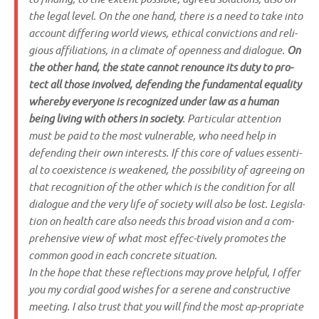
the legal level. On the one hand, the­re is a need to take into
account dif­fe­ring world views, ethi­cal con­vic­tions and reli­
gious affi­lia­ti­ons, in a cli­ma­te of open­ness and dia­lo­gue.
On
the other hand, the sta­te can­not renoun­ce its duty to pro­
tect all tho­se invol­ved, defen­ding the fun­da­men­tal equa­li­ty
wher­eby ever­yo­ne is reco­gnized under law as a human
being living with others in socie­ty
. Par­ti­cu­lar atten­ti­on
must be paid to the most vul­nerable, who need help in
defen­ding their own inte­rests. If this core of values essen­ti­
al to coexi­stence is wea­k­en­ed, the pos­si­bi­li­ty of agre­e­ing on
that reco­gni­ti­on of the other which is the con­di­ti­on for all
dia­lo­gue and the very life of socie­ty will also be lost. Legis­la­
ti­on on health care also needs this broad visi­on and a com­
pre­hen­si­ve view of what most effec-tively pro­mo­tes the
com­mon good in each con­cre­te situation.
In the hope that the­se reflec­tions may pro­ve hel­pful, I offer
you my cor­di­al good wis­hes for a ser­e­ne and cons­truc­ti­ve
mee­ting. I also trust that you will find the most ap-pro­pria­te