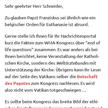
Sehr geehr­ter Herr Schneider,
Zu glau­ben Papst Fran­zis­kus sei ähn­lich wie ein
bel­gi­scher Orden für Eutha­na­sie ist absurd.
Ger­ne stel­le ich Ihnen für Ihr Nach­rich­ten­por­tal
kurz die Fak­ten zum WMA-Kon­gress über “end of
life que­sti­ons” zusam­men. Es war anders als bei
Ihnen berich­tet, kei­ne Ver­an­stal­tung der Katho­li­
schen Kir­che, son­dern des
Welt­ärz­te­bun­des
mit
Unter­stüt­zung der Kir­che. Übri­gens kann Ihr Leser
Bot­schaft
auf der Sei­te des Vati­kans sel­ber die
des Pap­stes
zum Kon­gress nach­le­sen. Es wird
also nicht vom Vati­kan totgeschwiegen …
Es soll­te beim Kon­gress das brei­te Bild der ethi­