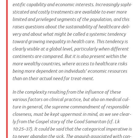
enti­fic capa­bi­li­ty and eco­no­mic inte­rests. Incre­a­sing­ly sophi­
sti­ca­ted and cost­ly tre­at­ments are available to ever more
limi­t­ed and pri­vi­le­ged seg­ments of the popu­la­ti­on, and this
rai­ses que­sti­ons about the sus­taina­bi­li­ty of heal­th­ca­re deli­
very and about what might be cal­led a syste­mic ten­den­cy
toward gro­wing ine­qua­li­ty in health care. This ten­den­cy is
cle­ar­ly visi­ble at a glo­bal level, par­ti­cu­lar­ly when dif­fe­rent
con­ti­nents are com­pared. But it is also pre­sent within the
more wealt­hy count­ries, whe­re access to heal­th­ca­re risks
being more depen­dent on indi­vi­du­als’ eco­no­mic resour­ces
than on their actu­al need for treat-ment.
In the com­ple­xi­ty resul­ting from the influence of the­se
various fac­tors on cli­ni­cal prac­ti­ce, but also on medi­cal cul­
tu­re in gene­ral, the supre­me com­mandment of respon­si­ble
clo­sen­ess, must be kept upper­most in mind, as we see cle­ar­
ly from the Gos­pel sto­ry of the Good Sama­ri­tan (cf. Lk
10:25–37). It could be said that the cate­go­ri­cal impe­ra­ti­ve is
to never aban­don the sick. The angu­ish asso­cia­ted with con­