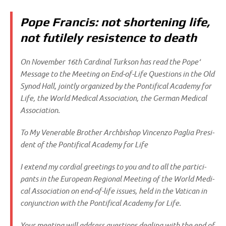
Pope Francis: not shortening life,
not futilely resistence to death
On Novem­ber 16th Car­di­nal Turk­son has read the Pope‘
Mes­sa­ge to the Mee­ting on End-of-Life Que­sti­ons in the Old
Syn­od Hall, joint­ly orga­ni­zed by the Pon­ti­fi­cal Aca­de­my for
Life, the World Medi­cal Asso­cia­ti­on, the Ger­man Medi­cal
Association.
To My Venerable Brot­her Arch­bi­shop Vin­cen­zo Paglia Pre­si­
dent of the Pon­ti­fi­cal Aca­de­my for Life
I extend my cor­di­al gree­tings to you and to all the par­ti­ci­
pan­ts in the Euro­pean Regio­nal Mee­ting of the World Medi­
cal Asso­cia­ti­on on end-of-life issues, held in the Vati­can in
con­junc­tion with the Pon­ti­fi­cal Aca­de­my for Life.
Your mee­ting will address que­sti­ons deal­ing with the end of