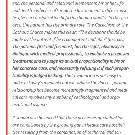
ent, the per­so­nal and rela­tio­nal ele­ments in his or her life
and death – which is after all the last moment in life – must
be given a con­side­ra­ti­on befit­ting human dignity. In this pro­
cess, the pati­ent has the pri­ma­ry role. The Cate­chism of the
Catho­lic Church makes this clear: “The decis­i­ons should be
made by the pati­ent if he is com­pe­tent and able” (loc. cit.).
The pati­ent, first and fore­most, has the right, obvious­ly in
dia­lo­gue with medi­cal pro­fes­sio­nals, to eva­lua­te a pro­po­sed
tre­at­ment and to judge its ac-tual pro­por­tio­na­li­ty in his or
her con­cre­te case, and neces­s­a­ri­ly refu­sing it if such pro­por-
tio­na­li­ty is jud­ged lack­ing
. That eva­lua­ti­on is not easy to
make in today’s medi­cal con­text, whe­re the doc­tor-pati­ent
rela­ti­on­ship has beco­me incre­a­sing­ly frag­men­ted and medi­
cal care invol­ves any num­ber of tech­no­lo­gi­cal and orga­
nizatio­nal aspects.
It should also be noted that the­se pro­ce­s­ses of eva­lua­ti­on
are con­di­tio­ned by the gro­wing gap in heal­th­ca­re pos­si­bi­li­
ties resul­ting from the com­bi­na­ti­on of tech­ni­cal and sci-