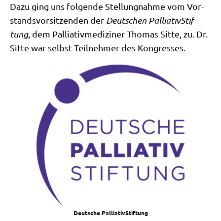
Dazu ging uns fol­gen­de Stel­lung­nah­me vom Vor­
stands­vor­sit­zen­den der
Deut­schen Pal­lia­tiv­Stif­
tung
, dem Pal­lia­tiv­me­di­zi­ner Tho­mas Sit­te, zu. Dr.
Sit­te war selbst Teil­neh­mer des Kongresses.
Deut­sche PalliativStiftung