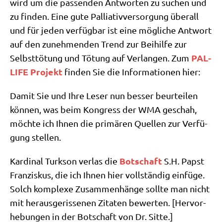
wird um die pas­sen­den Ant­wor­ten zu suchen und
zu fin­den. Eine gute Pal­lia­tiv­ver­sor­gung über­all
und für jeden ver­füg­bar ist eine mög­li­che Ant­wort
auf den zuneh­men­den Trend zur Bei­hil­fe zur
PAL-
Selbst­tö­tung und Tötung auf Ver­lan­gen. Zum
LIFE Pro­jekt
fin­den Sie die Infor­ma­tio­nen hier:
Damit Sie und Ihre Leser nun bes­ser beur­tei­len
kön­nen, was beim Kon­gress der WMA geschah,
möch­te ich Ihnen die pri­mä­ren Quel­len zur Ver­fü­
gung stellen.
Bot­schaft
Kar­di­nal Turk­son ver­las die
S.H. Papst
Fran­zis­kus, die ich Ihnen hier voll­stän­dig ein­fü­ge.
Solch kom­ple­xe Zusam­men­hän­ge soll­te man nicht
mit her­aus­ge­ris­se­nen Zita­ten bewer­ten. [Her­vor­
he­bun­gen in der Bot­schaft von Dr. Sitte.]