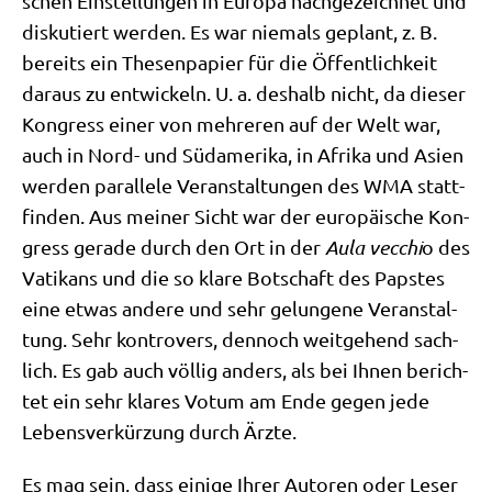
schen Ein­stel­lun­gen in Euro­pa nach­ge­zeich­net und
dis­ku­tiert wer­den. Es war nie­mals geplant, z. B.
bereits ein The­sen­pa­pier für die Öffent­lich­keit
dar­aus zu ent­wickeln. U. a. des­halb nicht, da die­ser
Kon­gress einer von meh­re­ren auf der Welt war,
auch in Nord- und Süd­ame­ri­ka, in Afri­ka und Asi­en
wer­den par­al­le­le Ver­an­stal­tun­gen des WMA statt­
fin­den. Aus mei­ner Sicht war der euro­päi­sche Kon­
gress gera­de durch den Ort in der
Aula vec­chi
o des
Vati­kans und die so kla­re Bot­schaft des Pap­stes
eine etwas ande­re und sehr gelun­ge­ne Ver­an­stal­
tung. Sehr kon­tro­vers, den­noch weit­ge­hend sach­
lich. Es gab auch völ­lig anders, als bei Ihnen berich­
tet ein sehr kla­res Votum am Ende gegen jede
Lebens­ver­kür­zung durch Ärzte.
Es mag sein, dass eini­ge Ihrer Autoren oder Leser