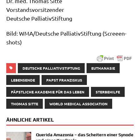
Dr. med. Tho­mas Sitte
Vorstandsvorsitzender
Deut­sche PalliativStiftung
Bild: WMA/​Deutsche Pal­lia­tiv­Stif­tung (Scree­en­
shots)
DEUTSCHE PALLIATIVSTIFTUNG
EUTHANASIE
LEBENSENDE
PAPST FRANZISKUS
PÄPSTLICHE AKADEMIE FÜR DAS LEBEN
STERBEHILFE
THOMAS SITTE
WORLD MEDICAL ASSOCIATION
ÄHNLICHE ARTIKEL
Querida Amazonia – das Scheitern einer Synode