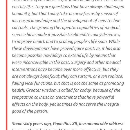
earth­ly life. They are que­sti­ons that have always chal­len­ged
huma­ni­ty, but that today take on new forms by rea­son of
increa­sed know­ledge and the deve­lo­p­ment of new tech­ni­
cal tools. The gro­wing the­ra­peu­tic capa­bi­li­ties of medi­cal
sci­ence have made it pos­si­ble to eli­mi­na­te many dis-eases,
to impro­ve health and to pro­long people’s life span. While
the­se deve­lo­p­ments have pro­ved quite posi­ti­ve, it has also
beco­me pos­si­ble nowa­days to extend life by means that
were inconceiva­ble in the past. Sur­gery and other medi­cal
inter­ven­ti­ons have beco­me ever more effec­ti­ve, but they
are not always bene­fi­ci­al: they can sus­tain, or even replace,
fai­ling vital func­tions, but that is not the same as pro­mo­ting
health. Grea­ter wis­dom is cal­led for today, becau­se of the
temp­t­ati­on to insist on tre­at­ments that have powerful
effects on the body, yet at times do not ser­ve the inte­gral
good of the person.
Some six­ty years ago, Pope Pius XII, in a memo­rable address