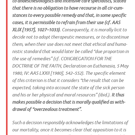
to anaes­the­sio­lo­gists and inten­si­ve care spe­cia­lists, sta­ted
that the­re is no obli­ga­ti­on to have recour­se in all cir-cum­
stances to every pos­si­ble reme­dy and that, in some spe­ci­fic
cases, it is per­mis­si­ble to refrain from their use (cf. AAS
XLIX [1957], 1027–1033)
. Con­se­quent­ly, it is moral­ly licit to
deci­de not to adopt the­ra­peu­tic mea­su­res, or to dis­con­ti­n­ue
them, when their use does not meet that ethi­cal and huma­
ni­stic stan­dard that would later be cal­led “due pro­por­ti­on in
the use of reme­dies” (cf. CONGREGATION FOR THE
DOCTRINE OF THE FAITH, Decla­ra­ti­on on Eutha­na­sia, 5 May
1980, IV: AAS LXXII [1980], 542–552). The spe­ci­fic ele­ment
of this cri­ter­ion is that it con­siders “the result that can be
expec­ted, taking into account the sta­te of the sick per­son
and his or her phy­si­cal and moral resour­ces” (ibid.).
It thus
makes pos­si­ble a decis­i­on that is moral­ly qua­li­fi­ed as with­
dra­wal of “over­ze­a­lous treatment”.
Such a decis­i­on respon­si­bly ack­now­led­ges the limi­ta­ti­ons of
our mor­ta­li­ty, once it beco­mes clear that oppo­si­ti­on to it is