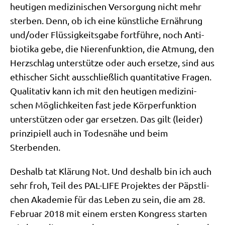
heu­ti­gen medi­zi­ni­schen Ver­sor­gung nicht mehr
ster­ben. Denn, ob ich eine künst­li­che Ernäh­rung
und/​oder Flüs­sig­keits­ga­be fort­füh­re, noch Anti­
bio­ti­ka gebe, die Nie­ren­funk­ti­on, die Atmung, den
Herz­schlag unter­stüt­ze oder auch erset­ze, sind aus
ethi­scher Sicht aus­schließ­lich quan­ti­ta­ti­ve Fra­gen.
Qua­li­ta­tiv kann ich mit den heu­ti­gen medi­zi­ni­
schen Mög­lich­kei­ten fast jede Kör­per­funk­ti­on
unter­stüt­zen oder gar erset­zen. Das gilt (lei­der)
prin­zi­pi­ell auch in Todes­nä­he und beim
Sterbenden.
Des­halb tat Klä­rung Not. Und des­halb bin ich auch
sehr froh, Teil des PAL-LIFE Pro­jek­tes der Päpst­li­
chen Aka­de­mie für das Leben zu sein, die am 28.
Febru­ar 2018 mit einem ersten Kon­gress star­ten