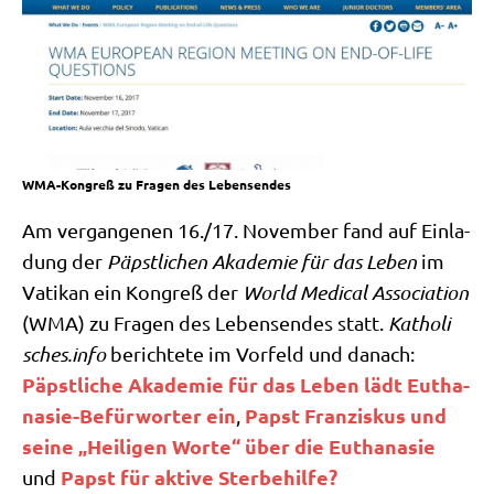
WMA-Kongreß zu Fragen des Lebensendes
Am ver­gan­ge­nen 16./17. Novem­ber fand auf Ein­la­
dung der
Päpst­li­chen Aka­de­mie für das Leben
im
Vati­kan ein Kon­greß der
World Medi­cal Asso­cia­ti­on
(WMA) zu Fra­gen des Lebens­en­des statt.
Katho​li​
sches​.info
berich­te­te im Vor­feld und danach:
Päpst­li­che Aka­de­mie für das Leben lädt Eutha­
na­sie-Befür­wor­ter ein
Papst Fran­zis­kus und
,
sei­ne „Hei­li­gen Wor­te“ über die Eutha­na­sie
Papst für akti­ve Sterbehilfe?
und