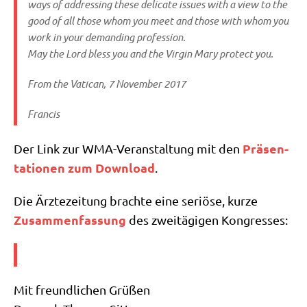
ways of addres­sing the­se deli­ca­te issues with a view to the
good of all tho­se whom you meet and tho­se with whom you
work in your deman­ding profession.
May the Lord bless you and the Vir­gin Mary pro­tect you.
From the Vati­can, 7 Novem­ber 2017
Fran­cis
Prä­sen­
Der Link zur WMA-Ver­an­stal­tung mit den
ta­tio­nen zum Down­load
.
Die Ärz­te­zei­tung brach­te eine seriö­se, kur­ze
Zusam­men­fas­sung
des zwei­tä­gi­gen Kongresses:
Mit freund­li­chen Grüßen