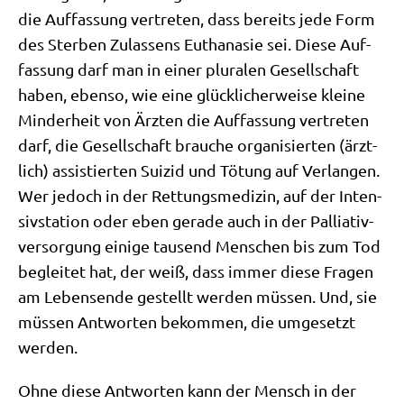
die Auf­fas­sung ver­tre­ten, dass bereits jede Form
des Ster­ben Zulas­sens Eutha­na­sie sei. Die­se Auf­
fas­sung darf man in einer plu­ra­len Gesell­schaft
haben, eben­so, wie eine glück­li­cher­wei­se klei­ne
Min­der­heit von Ärz­ten die Auf­fas­sung ver­tre­ten
darf, die Gesell­schaft brau­che orga­ni­sier­ten (ärzt­
lich) assi­stier­ten Sui­zid und Tötung auf Ver­lan­gen.
Wer jedoch in der Ret­tungs­me­di­zin, auf der Inten­
siv­sta­ti­on oder eben gera­de auch in der Pal­lia­tiv­
ver­sor­gung eini­ge tau­send Men­schen bis zum Tod
beglei­tet hat, der weiß, dass immer die­se Fra­gen
am Lebens­en­de gestellt wer­den müs­sen. Und, sie
müs­sen Ant­wor­ten bekom­men, die umge­setzt
werden.
Ohne die­se Ant­wor­ten kann der Mensch in der