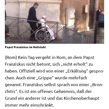
Papst Franziskus im Rollstuhl
(Rom) Kein Tag ver­geht in Rom, an dem Papst
Fran­zis­kus nicht betont, sich „nicht erholt“ zu
haben. Offi­zi­ell wird von einer „Erkäl­tung“ gespro­
chen. Auch eine „Grip­pe“ wur­de mehr­fach
genannt. Fran­zis­kus selbst sprach von einer „Bron­
chi­tis“. Es ist ein offe­nes Geheim­nis, daß der
Grund ein ande­rer ist und das Kir­chen­ober­haupt
immer mehr einschränkt.