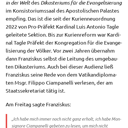
in der Welt
des
Dik­aste­ri­ums für die Evan­ge­li­sie­rung
im Kon­si­sto­ri­ums­saal des Apo­sto­li­schen Pala­stes
emp­fing. Das ist die seit der Kuri­en­neu­ord­nung
2022 von Pro-Prä­fekt Kar­di­nal Luis Anto­nio Tag­le
gelei­te­te Sek­ti­on. Bis zur Kuri­en­re­form war Kar­di­
nal Tag­le Prä­fekt der Kon­gre­ga­ti­on für die Evan­ge­
li­sie­rung der Völ­ker. Vor zwei Jah­ren über­nahm
dann Fran­zis­kus selbst die Lei­tung des umge­bau­
ten Dik­aste­ri­ums. Auch bei die­ser Audi­enz ließ
Fran­zis­kus sei­ne Rede von dem Vati­kan­di­plo­ma­
ten Msgr. Filip­po Ciam­pa­nel­li ver­le­sen, der am
Staats­se­kre­ta­ri­at tätig ist.
Am Frei­tag sag­te Franziskus:
„Ich habe mich immer noch nicht ganz erholt, ich habe Mon­
si­gno­re Ciam­pa­nel­li gebe­ten zu lesen, um mich nicht