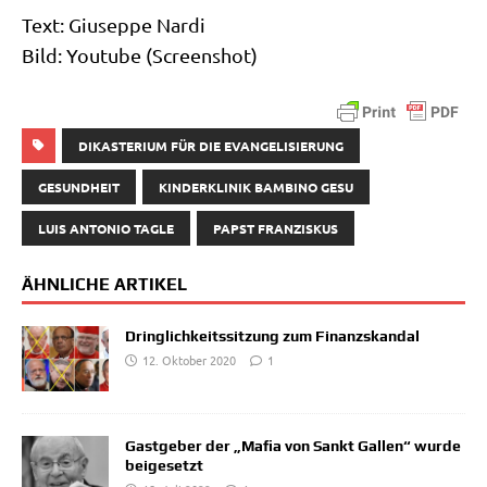
Text: Giu­sep­pe Nar­di
Bild: You­tube (Screen­shot)
DIKASTERIUM FÜR DIE EVANGELISIERUNG
GESUNDHEIT
KINDERKLINIK BAMBINO GESU
LUIS ANTONIO TAGLE
PAPST FRANZISKUS
ÄHNLICHE ARTIKEL
Dringlichkeitssitzung zum Finanzskandal
12. Oktober 2020
1
Gastgeber der „Mafia von Sankt Gallen“ wurde
beigesetzt