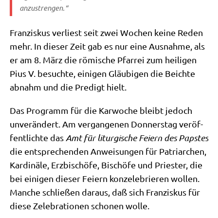
anzustrengen.“
Fran­zis­kus ver­liest seit zwei Wochen kei­ne Reden
mehr. In die­ser Zeit gab es nur eine Aus­nah­me, als
er am 8. März die römi­sche Pfar­rei zum hei­li­gen
Pius V. besuch­te, eini­gen Gläu­bi­gen die Beich­te
abnahm und die Pre­digt hielt.
Das Pro­gramm für die Kar­wo­che bleibt jedoch
unver­än­dert. Am ver­gan­ge­nen Don­ners­tag ver­öf­
fent­lich­te das
Amt für lit­ur­gi­sche Fei­ern des Pap­stes
die ent­spre­chen­den Anwei­sun­gen für Patri­ar­chen,
Kar­di­nä­le, Erz­bi­schö­fe, Bischö­fe und Prie­ster, die
bei eini­gen die­ser Fei­ern kon­ze­le­brie­ren wol­len.
Man­che schlie­ßen dar­aus, daß sich Fran­zis­kus für
die­se Zele­bra­tio­nen scho­nen wolle.