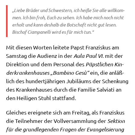
„Lie­be Brü­der und Schwe­stern, ich hei­ße Sie alle will­kom­
men. Ich bin froh, Euch zu sehen. Ich habe mich noch nicht
erholt und kann des­halb die Bot­schaft nicht gut lesen.
Bischof Ciam­pa­nel­li wird es für mich tun.“
Mit die­sen Wor­ten lei­te­te Papst Fran­zis­kus am
Sams­tag die Audi­enz in der
Aula Paul VI.
mit der
Direk­ti­on und dem Per­so­nal des
Päpst­li­chen Kin­
der­kran­ken­hau­ses „Bam­bi­no Gesù“
ein, die anläß­
lich des hun­dert­jäh­ri­gen Jubi­lä­ums der Schen­kung
des Kran­ken­hau­ses durch die Fami­lie Sal­via­ti an
den Hei­li­gen Stuhl stattfand.
Glei­ches ereig­ne­te sich am Frei­tag, als Fran­zis­kus
die Teil­neh­mer der Voll­ver­samm­lung der
Sek­ti­on
für die grund­le­gen­den Fra­gen der Evan­ge­li­sie­rung