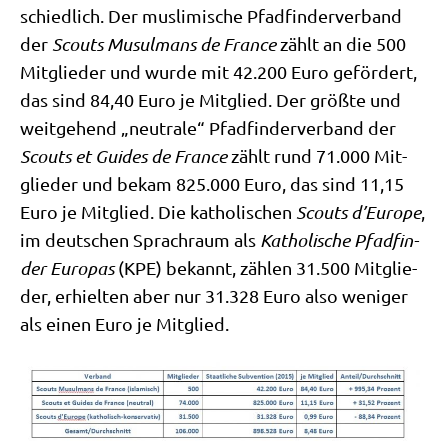
schied­lich. Der mus­li­mi­sche Pfad­fin­der­ver­band
der
Scouts Musul­mans de France
zählt an die 500
Mit­glie­der und wur­de mit 42.200 Euro geför­dert,
das sind 84,40 Euro je Mit­glied. Der größ­te und
weit­ge­hend „neu­tra­le“ Pfad­fin­der­ver­band der
Scouts et Gui­des de France
zählt rund 71.000 Mit­
glie­der und bekam 825.000 Euro, das sind 11,15
Euro je Mit­glied. Die katho­li­schen
Scouts d’Eu­ro­pe
,
im deut­schen Sprach­raum als
Katho­li­sche Pfad­fin­
der Euro­pas
(KPE) bekannt, zäh­len 31.500 Mit­glie­
der, erhiel­ten aber nur 31.328 Euro also weni­ger
als einen Euro je Mitglied.