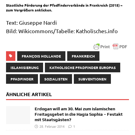
Staat­li­che För­de­rung der Pfad­fin­der­ver­bän­de in Frank­reich (2015) –
zum Ver­grö­ßern anklicken.
Text: Giu­sep­pe Nardi
Bild: Wikicommons/​Tabelle: Katho​li​sches​.info
FRANÇOIS HOLLANDE
FRANKREICH
ISLAMISIERUNG
KATHOLISCHE PFADFINDER EUROPAS
PFADFINDER
SOZIALISTEN
SUBVENTIONEN
ÄHNLICHE ARTIKEL
Erdogan will am 30. Mai zum islamischen
Freitagsgebet in die Hagia Sophia – Festakt
mit Staatsgästen?
28. Februar 2014
1