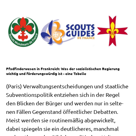
Pfadfinderwesen in Frankreich: Was der sozialistischen Regierung
wichtig und förderungswürdig ist - eine Tabelle
(Paris) Ver­wal­tungs­ent­schei­dun­gen und staat­li­che
Sub­ven­ti­ons­po­li­tik ent­zie­hen sich in der Regel
den Blicken der Bür­ger und wer­den nur in sel­te­
nen Fäl­len Gegen­stand öffent­li­cher Debat­ten.
Meist wer­den sie rou­ti­ne­mä­ßig abge­wickelt,
dabei spie­geln sie ein deut­li­che­res, manch­mal