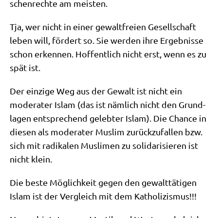
schen­rech­te am meisten.
Tja, wer nicht in einer gewalt­frei­en Gesell­schaft
leben will, för­dert so. Sie wer­den ihre Ergeb­nis­se
schon erken­nen. Hof­fent­lich nicht erst, wenn es zu
spät ist.
Der ein­zi­ge Weg aus der Gewalt ist nicht ein
mode­ra­ter Islam (das ist näm­lich nicht den Grund­
la­gen ent­spre­chend geleb­ter Islam). Die Chan­ce in
die­sen als mode­ra­ter Mus­lim zurück­zu­fal­len bzw.
sich mit radi­ka­len Mus­li­men zu soli­da­ri­sie­ren ist
nicht klein.
Die beste Mög­lich­keit gegen den gewalt­tä­ti­gen
Islam ist der Ver­gleich mit dem Katholizismus!!!