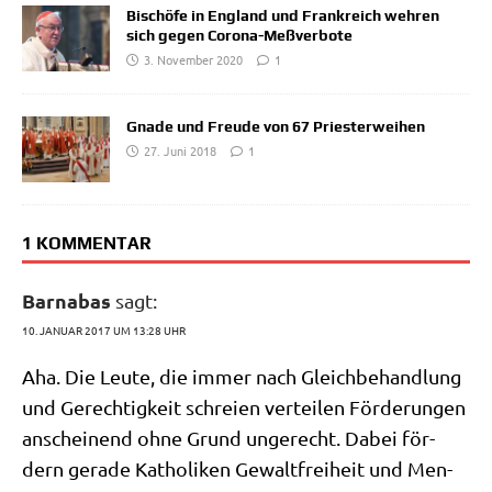
Bischöfe in England und Frankreich wehren
sich gegen Corona-Meßverbote
3. November 2020
1
Gnade und Freude von 67 Priesterweihen
27. Juni 2018
1
1 KOMMENTAR
Barnabas
sagt:
10. JANUAR 2017 UM 13:28 UHR
Aha. Die Leu­te, die immer nach Gleich­be­hand­lung
und Gerech­tig­keit schrei­en ver­tei­len För­de­run­gen
anschei­nend ohne Grund unge­recht. Dabei för­
dern gera­de Katho­li­ken Gewalt­frei­heit und Men­