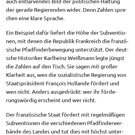
auch ent­lar­ven­des Bild der poli­ti­schen Hal­tung
der gera­de Regie­ren­den wider. Denn Zah­len spre­
chen eine kla­re Sprache.
Ein Bei­spiel dafür lie­fert die Höhe der Sub­ven­tio­
nen, mit denen die Repu­blik Frank­reich die fran­zö­
si­sche Pfad­fin­der­be­we­gung unter­stützt. Der deut­
sche Histo­ri­ker Karl­heinz Weiß­mann leg­te jüngst
die Zah­len auf den Tisch. Sie sagen mit gro­ßer
Klar­heit aus, wen die sozia­li­sti­sche Regie­rung von
Staats­prä­si­dent Fran­çois Hol­lan­de för­dert und
wen nicht. Anders aus­ge­drückt: wer ihr för­de­
rungs­wür­dig erscheint und wer nicht.
Der fran­zö­si­sche Staat för­dert mit regel­mä­ßi­gen
Sub­ven­tio­nen die ver­schie­de­nen Pfad­fin­der­ver­
bän­de des Lan­des und tut dies mit höchst unter­