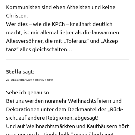
Kom­mu­ni­sten sind eben Athe­isten und kei­ne
Christen.
Wer dies – wie die KPCh – knall­hart deut­lich
macht, ist mir alle­mal lie­ber als die lau­war­men
Alles­ver­söh­ner, die mit „Tole­ranz“ und „Akzep­
tanz“ alles gleichschalten…
Stella
sagt:
23. DEZEMBER 2017 UM 9:24 UHR
Sehe ich genau so.
Bei uns wer­den nun­mehr Weih­nachts­fei­ern und
Deko­ra­tio­nen unter dem Deck­man­tel der „Rück­
sicht auf ande­re Religionen„abgesagt!
Und auf Weih­nachts­märk­ten und Kauf­häu­sern hört
man nur noch „Jing­le bells“,wenn überhaupt.