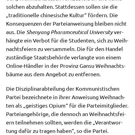
sol­chen abzu­hal­ten. Statt­des­sen sol­len sie die
„tra­di­tio­nel­le chi­ne­si­sche Kul­tur“ för­dern. Die
Kon­se­quen­zen der Par­tei­an­wei­sung blei­ben nicht
aus. Die
She­n­yang Pha­ramceu­ti­cal Uni­ver­si­ty
ver­
häng­te ein Ver­bot für die Stu­den­ten, sich zu Weih­
nachts­fei­ern zu ver­sam­meln. Die für den Han­del
zustän­di­ge Staats­be­hör­de ver­lang­te von einem
Online-Händ­ler in der Pro­vinz Gan­su Weih­nachts­
bäu­me aus dem Ange­bot zu entfernen.
Die Dis­zi­pli­nar­ab­tei­lung der Kom­mu­ni­sti­schen
Par­tei bezeich­ne­te in ihrer Anwei­sung Weih­nach­
ten als „gei­sti­ges Opi­um“ für die Par­tei­mit­glie­der.
Par­tei­an­ge­hö­ri­ge, die den­noch an Weih­nachts­fei­
ern teil­neh­men soll­ten, wer­den die „Ver­ant­wor­
tung dafür zu tra­gen haben“, so die Partei.