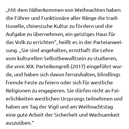
„Mit dem Näher­kom­men von Weih­nach­ten haben
die Füh­rer und Funk­tio­nä­re aller Rän­ge die tra­di­
tio­nel­le, chi­ne­si­sche Kul­tur zu för­dern und die
Auf­ga­be zu über­neh­men, ein gei­sti­ges Haus für
das Volk zu errich­ten“, heißt es in der Par­tei­an­wei­
sung. „Sie sind ange­hal­ten, ernst­haft die Leh­re
vom kul­tu­rel­len Selbst­be­wußt­sein zu stu­die­ren,
die vom XIX. Par­tei­kon­greß (2017) ein­ge­führt wur­
de, und haben sich davon fern­zu­hal­ten, blind­lings
frem­de Feste zu fei­ern oder sich für west­li­che
Reli­gio­nen zu enga­gie­ren. Sie dür­fen nicht an Fei­
er­lich­kei­ten west­li­chen Ursprungs teil­neh­men und
haben am Tag der Vigil und am Weih­nachts­tag
eine gute Arbeit der Sicher­heit und Wach­sam­keit
auszuüben.“