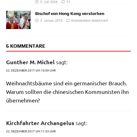
3. Juli 2026
11
Bischof von Hong Kong verstorben
3. Januar 2019
Kommentare deaktiviert
6 KOMMENTARE
Gunther M. Michel
sagt:
22. DEZEMBER 2017 UM 10:59 UHR
Weih­nachts­bäu­me sind ein ger­ma­ni­scher Brauch.
War­um soll­ten die chi­ne­si­schen Kom­mu­ni­sten ihn
übernehmen?
Kirchfahrter Archangelus
sagt:
22. DEZEMBER 2017 UM 11:33 UHR