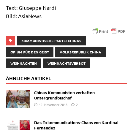
Text: Giu­sep­pe Nardi
Bild: AsiaNews
KOMMUNISTISCHE PARTEI CHINAS
OPIUM FÜR DEN GEIST
VOLKSREPUBLIK CHINA
WEIHNACHTEN
WEIHNACHTSVERBOT
ÄHNLICHE ARTIKEL
Chinas Kommunisten verhaften
Untergrundbischof
12. November 2018
2
Das Exkommunikations-Chaos von Kardinal
Fernández