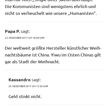
Die Kom­mu­ni­sten sind wenig­stens ehr­lich und
nicht so ver­heu­chelt wie unse­re „Huma­ni­sten“.
Papa P.
sagt:
23. DEZEMBER 2017 UM 18:28 UHR
Der welt­weit größ­te Her­stel­ler künst­li­cher Weih­
nachts­bäu­me ist Chi­na. Yiwu im Osten Chi­nas gilt
gar als Stadt der Weihnacht.
Kassandro
sagt:
24. DEZEMBER 2017 UM 12:36 UHR
Geld stinkt nicht.