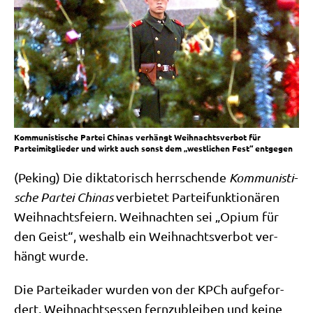
Kommunistische Partei Chinas verhängt Weihnachtsverbot für
Parteimitglieder und wirkt auch sonst dem „westlichen Fest“ entgegen
(Peking) Die dik­ta­to­risch herr­schen­de
Kom­mu­ni­sti­
sche Par­tei Chi­nas
ver­bie­tet Par­tei­funk­tio­nä­ren
Weih­nachts­fei­ern. Weih­nach­ten sei „Opi­um für
den Geist“, wes­halb ein Weih­nachts­ver­bot ver­
hängt wurde.
Die Par­tei­ka­der wur­den von der KPCh auf­ge­for­
dert, Weih­nachts­es­sen fern­zu­blei­ben und kei­ne