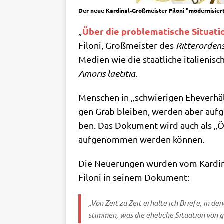
Der neue Kardinal-Großmeister Filoni "modernisier
Über die pro­ble­ma­ti­sche Situa­ti
„
Filoni, Groß­mei­ster des
Rit­ter­or­de
Medi­en wie die staat­li­che ita­lie­ni
Amo­ris lae­ti­tia
.
Men­schen in „schwie­ri­gen Ehe­ver­häl
gen Grab blei­ben, wer­den aber auf­ge
ben. Das Doku­ment wird auch als „Öff­
auf­ge­nom­men wer­den können.
Die Neue­run­gen wur­den vom Kar­di­
Filoni in sei­nem Dokument:
„Von Zeit zu Zeit erhal­te ich Brie­fe, in d
stim­men, was die ehe­li­che Situa­ti­on von 