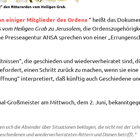
t" den Ritterorden vom Heiligen Grab.
­on eini­ger Mit­glie­der des Ordens
“ heißt das Doku­ment
ns vom Hei­li­gen Grab zu Jeru­sa­lem
, die Ordens­zu­ge­hö­rig­
­sche Pres­se­agen­tur ANSA spre­chen von einer „Errun­gen­s
t­nis­sen“, die geschie­den und wie­der­ver­hei­ra­tet sind,
­for­dert, einen Schritt zurück zu machen, wenn sie eine F
nung“ inter­pre­tiert, daß künf­tig auch Geschie­de­ne und
nal-Groß­mei­ster am Mitt­woch, dem 2. Juni, bekannt­ge­g
enen sich die Absen­der über Situa­tio­nen bekla­gen, die nicht mit der Leh
geschie­de­nen und wie­der­ver­hei­ra­te­ten Rit­tern und Damen betrifft.“