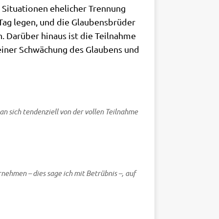
Situa­tio­nen ehe­li­cher Tren­nung
Tag legen, und die Glau­bens­brü­der
 Dar­über hin­aus ist die Teil­nah­me
zu einer Schwä­chung des Glau­bens und
 sich ten­den­zi­ell von der vol­len Teil­nah­me
er­neh­men – dies sage ich mit Betrüb­nis –, auf