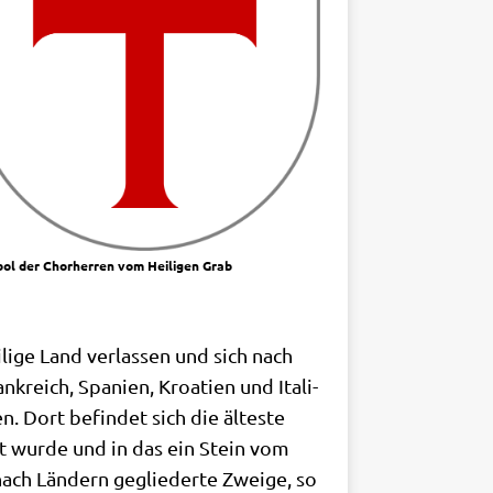
ol der Chor­her­ren vom Hei­li­gen Grab
i­ge Land ver­las­sen und sich nach
reich, Spa­ni­en, Kroa­ti­en und Ita­li­
en. Dort befin­det sich die älte­ste
tet wur­de und in das ein Stein vom
e nach Län­dern geglie­der­te Zwei­ge, so