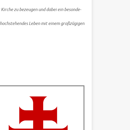
r Kir­che zu bezeu­gen und dabei ein beson­de­
d hoch­ste­hen­des Leben mit einem groß­zü­gi­gen