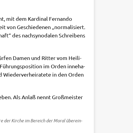
, mit dem Kar­di­nal Fer­nan­do
keit von Geschie­de­nen „nor­ma­li­siert.
chaft“ des nach­syn­oda­len Schrei­bens
 dür­fen Damen und Rit­ter vom Hei­li­
üh­rungs­po­si­ti­on im Orden inne­ha­
 Wie­der­ver­hei­ra­te­te in den Orden
e­ben. Als Anlaß nennt Groß­mei­ster
­re der Kir­che im Bereich der Moral über­ein­