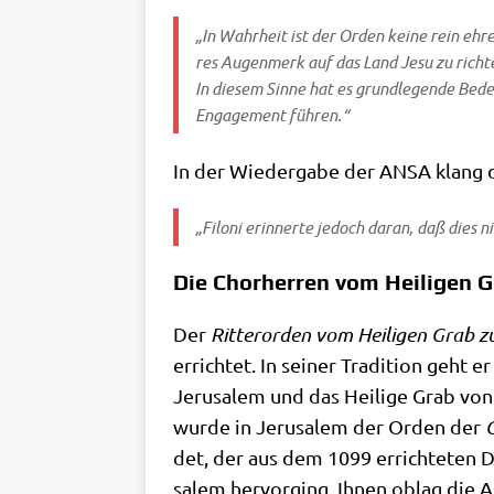
„In Wahr­heit ist der Orden kei­ne rein ehre
res Augen­merk auf das Land Jesu zu rich­ten
In die­sem Sin­ne hat es grund­le­gen­de Bede
Enga­ge­ment führen.“
In der Wie­der­ga­be der ANSA klang 
„Filoni erin­ner­te jedoch dar­an, daß dies 
Die Chorherren vom Heiligen G
Der
Rit­ter­or­den vom Hei­li­gen Grab z
errich­tet. In sei­ner Tra­di­ti­on geh
Jeru­sa­lem und das Hei­li­ge Grab vo
wur­de in Jeru­sa­lem der Orden der
C
det, der aus dem 1099 errich­te­ten Dom
sa­lem her­vor­ging. Ihnen oblag die Auf­