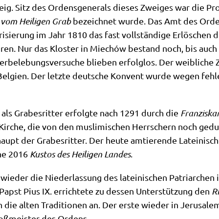
. Sitz des Ordens­ge­ne­rals die­ses Zwei­ges war die Prop­
 vom Hei­li­gen Grab
bezeich­net wur­de. Das Amt des Ordens
ri­sie­rung im Jahr 1810 das fast voll­stän­di­ge Erlö­schen 
lo­ren. Nur das Klo­ster in Miechów bestand noch, bis auch 
­be­le­bungs­ver­su­che blie­ben erfolg­los. Der weib­li­che 
Bel­gi­en. Der letz­te deut­sche Kon­vent wur­de wegen feh­
n als Gra­bes­rit­ter erfolg­te nach 1291 durch die
Fran­zis­ka­
en Kir­che, die von den mus­li­mi­schen Herr­schern noch gedu
t der Gra­bes­rit­ter. Der heu­te amtie­ren­de Latei­ni­sche Pa
­he 2016
Kustos des Hei­li­gen Lan­des
.
wie­der die Nie­der­las­sung des latei­ni­schen Patri­ar­chen
 Papst Pius IX. errich­te­te zu des­sen Unter­stüt­zung den
Ri
ie alten Tra­di­tio­nen an. Der erste wie­der in Jeru­sa­lem 
roß­mei­ster des Ordens.