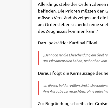
Aller­dings ste­he der Orden „denen ni
befin­den. Die Prio­ren müs­sen den G
müs­sen Ver­ständ­nis zei­gen und die 
am Ordens­le­ben sicher­lich eine see­
des Zeug­nis­ses kom­men kann.“
Dazu bekräf­tigt Kar­di­nal Filoni:
„Den­noch ist die Ehe­schei­dung ein Übel (vg
am sakra­men­ta­len Leben, nicht aber vom ch
Dar­aus folgt die Kern­aus­sa­ge des
„In die­sen bei­den Fäl­len sind ins­be­son­de
ihre Auf­ga­be zu ver­zich­ten, ohne jedoc
Zur Begrün­dung schreibt der Großm