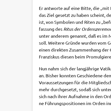
Er ant­wor­te auf eine Bit­te, die „mit 
das Ziel gesetzt zu haben scheint, den 
ist, von Sym­bo­len und Riten zu „befr
fas­sung des
Ritus der Ordens­ze­re­mo­
unter ande­rem genannt, daß es im M
soll. Wei­te­re Grün­de wur­den vom Ge
einen direk­ten Zusam­men­hang der Gr
Fran­zis­kus die­sen beim Pro­mul­gie­
Nun nahm sich der lang­jäh­ri­ge Vati­k
an. Bis­her konn­ten Geschie­de­ne dem
Vor­aus­set­zun­gen für die Mit­glied­sc
mehr durch­ge­setzt, sodaß sich unte
sich nach ihrer Auf­nah­me in den Orden
ne Füh­rungs­po­si­tio­nen im Orden i