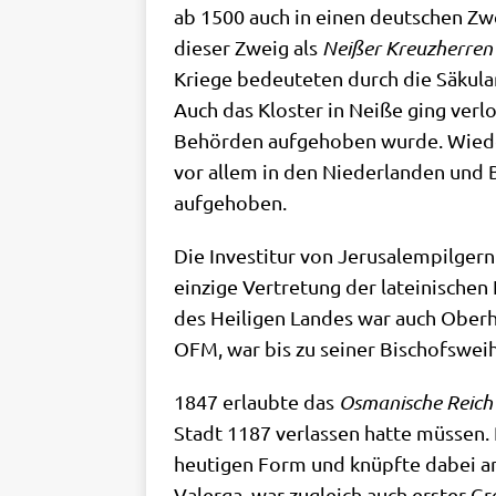
ab 1500 auch in einen deut­schen Zweig
die­ser Zweig als
Nei­ßer Kreuz­her­ren
Krie­ge bedeu­te­ten durch die Säku­la­
Auch das Klo­ster in Nei­ße ging ver­
Behör­den auf­ge­ho­ben wur­de. Wie­der
vor allem in den Nie­der­lan­den und 
aufgehoben.
Die Inve­sti­tur von Jeru­sal­em­pil­ger
ein­zi­ge Ver­tre­tung der latei­ni­sch
des Hei­li­gen Lan­des war auch Ober­haup
OFM, war bis zu sei­ner Bischofs­wei
1847 erlaub­te das
Osma­ni­sche Reich
Stadt 1187 ver­las­sen hat­te müs­sen.
heu­ti­gen Form und knüpf­te dabei an d
Valer­ga, war zugleich auch erster G