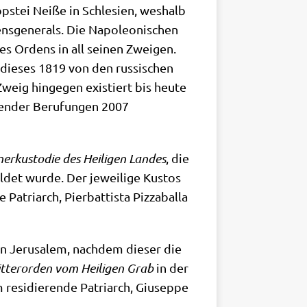
stei Nei­ße in Schle­si­en, wes­halb
­ge­ne­rals. Die Napo­leo­ni­schen
des Ordens in all sei­nen Zwei­gen.
die­ses 1819 von den rus­si­schen
Zweig hin­ge­gen exi­stiert bis heu­te
len­der Beru­fun­gen 2007
ner­kus­to­die des Hei­li­gen Lan­des
, die
l­det wur­de. Der jewei­li­ge Kustos
tri­arch, Pier­bat­ti­sta Piz­za­bal­la
 in Jeru­sa­lem, nach­dem die­ser die
t­ter­or­den vom Hei­li­gen Grab
in der
resi­die­ren­de Patri­arch, Giu­sep­pe