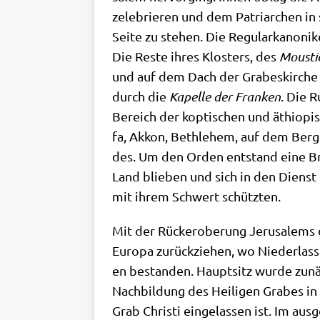
zele­brie­ren und dem Patri­ar­chen in s
Sei­te zu ste­hen. Die Regu­lar­ka­no­ni
Die Reste ihres Klo­sters, des
Mou­sti
und auf dem Dach der Gra­bes­kir­che
durch die
Kapel­le der Fran­ken
. Die R
Bereich der kop­ti­schen und äthio­pi­s
fa, Akkon, Beth­le­hem, auf dem Berg
des. Um den Orden ent­stand eine Bru­d
Land blie­ben und sich in den Dienst d
mit ihrem Schwert schützten.
Mit der Rück­erobe­rung Jeru­sa­lems 
Euro­pa zurück­zie­hen, wo Nie­der­las­s
en bestan­den. Haupt­sitz wur­de zunäch
Nach­bil­dung des Hei­li­gen Gra­bes i
Grab Chri­sti ein­ge­las­sen ist. Im aus