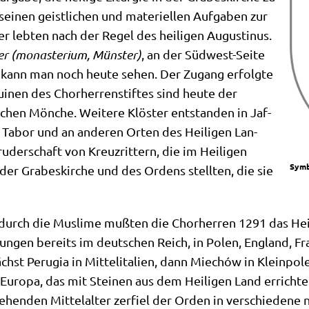
ei­nen geist­li­chen und mate­ri­el­len Auf­ga­ben zur
­ker leb­ten nach der Regel des hei­li­gen Augu­sti­nus.
er (monaste­ri­um, Mün­ster)
, an der Süd­west-Sei­te
 kann man noch heu­te sehen. Der Zugang erfolg­te
ui­nen des Chor­her­ren­stif­tes sind heu­te der
chen Mön­che. Wei­te­re Klö­ster ent­stan­den in Jaf­
 Tabor und an ande­ren Orten des Hei­li­gen Lan­
er­schaft von Kreuz­rit­tern, die im Hei­li­gen
Sym­b
er Gra­bes­kir­che und des Ordens stell­ten, die sie
durch die Mus­li­me muß­ten die Chor­her­ren 1291 das Hei­l
un­gen bereits im deut­schen Reich, in Polen, Eng­land, Frank­
st Peru­gia in Mit­tel­ita­li­en, dann Miechów in Klein­po­l
n Euro­pa, das mit Stei­nen aus dem Hei­li­gen Land errich­
­ge­hen­den Mit­tel­al­ter zer­fiel der Orden in ver­schie­de­n