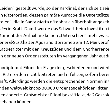
Lei­den“ gestellt wur­de, so der Kar­di­nal, der sich seit sei
Rit­ter­or­den, des­sen pri­mä­re Auf­ga­be die Unter­stüt­z
ei­en“, die in San­ta Mar­ta offen­bar als über­holt ange­s
nien
in Kraft. Damit wur­de das Schwert beim Inve­sti­tur­r
oment der Auf­nah­me kei­nen „Unter­schied“ mehr zwi­s
ne­ral-Statt­hal­ter Ago­sti­no Bor­ro­meo am 12. Mai ver­öf
a­bes­rit­ter mit den Kreuz­zü­gen und dem Chor­her­ren­o
ren der neu­en Ordens­sta­tu­ten im ver­gan­ge­nen Jahr aus­
an­di­plo­mat Filoni der Fra­ge der geschie­de­nen und wie­de
 Rit­ter­or­den nicht bei­tre­ten und erfüll­ten, sofern be
haft. Aller­dings wer­den die ent­spre­chen­den Nor­men in ve
r den welt­weit knapp 30.000 Ordens­an­ge­hö­ri­gen Rit­t
 änder­te. Groß­mei­ster Filoni bekräf­tig­te, daß Geschie­d
nne­ha­ben können: