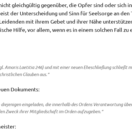
cht gleich­gül­tig gegen­über, die Opfer sind oder sich in 
eist der Unter­schei­dung und Sinn für Seel­sor­ge an den 
Lei­den­den mit ihrem Gebet und ihrer Nähe unter­stüt­zen.
li­sche Hil­fe, vor allem, wenn es in einem sol­chen Fall 
l. Amo­ris Lae­ti­tia 246) und mit einer neu­en Ehe­schlie­ßung schließt man
rist­li­chen Glau­ben aus.“
 neu­en Dokuments:
­re die­je­ni­gen ein­ge­la­den, die inner­halb des Ordens Ver­ant­wor­tung üb
h den Zweck ihrer Mit­glied­schaft im Orden aufzugeben.“
eister: