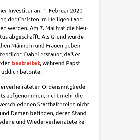
­ner Inve­sti­tur am 1. Febru­ar 2020
ung der Chri­sten im Hei­li­gen Land
e­hen wer­den. Am 7. Mai trat die Neu­
i­tus abge­schafft. Als Grund wur­de
chen Män­nern und Frau­en geben
­fent­licht. Dabei erstaunt, daß er
bestrei­tet
r­den
, wäh­rend Papst
drück­lich betonte.
r­ver­hei­ra­te­ten Ordens­mit­glie­der
reits auf­ge­nom­men, nicht mehr die
r­schie­de­nen Statt­hal­te­rei­en nicht
er und Damen befin­den, deren Stand
e­ne und Wie­der­ver­hei­ra­te­te kei­