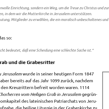
n­vol­le Ein­rich­tung, son­dern ein Weg, um die Treue zu Chri­stus und zu
, in dem wir die Mut­ter­kir­che in Jeru­sa­lem unter­stüt­zen.
u­tung, Mit­glie­der zu erwäh­len, die ein mora­lisch unbe­schol­te­nes un
das so:
nicht bedeu­tet, daß eine Schei­dung eine schlech­te Sache ist.“
rab und die Grabesritter
u Jeru­sa­lem
wur­de in sei­ner heu­ti­gen Form 1847
t er aber bereits auf das Jahr 1099 zurück, nach­dem
n den Kreuz­rit­tern befreit wor­den waren. 1114
hor­her­ren vom Hei­li­gen Grab in Jeru­sa­lem
gegrün­
­ka­pi­tel des latei­ni­schen Patri­ar­chats von Jeru­
ga­be, die hei­li­ge Lit­ur­gie in der Gra­bes­kir­che zu