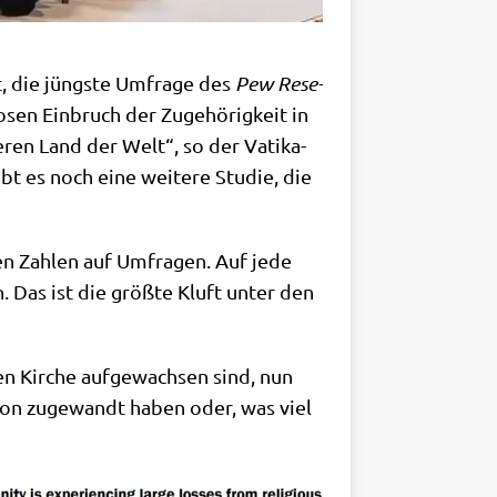
t, die jüng­ste Umfra­ge des
Pew Rese­
­sen Ein­bruch der Zuge­hö­rig­keit in
de­ren Land der Welt“, so der Vati­ka­
bt es noch eine wei­te­re Stu­die, die
den Zah­len auf Umfra­gen. Auf jede
sen. Das ist die größ­te Kluft unter den
hen Kir­che auf­ge­wach­sen sind, nun
gi­on zuge­wandt haben oder, was viel