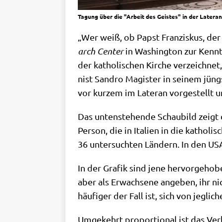
Tagung über die "Arbeit des Geistes" in der Lateran
„Wer weiß, ob Papst Fran­zis­kus, der 
arch Cen­ter
in Washing­ton zur Kennt­n
der katho­li­schen Kir­che ver­zeich­ne
nist San­dro Magi­ster in sei­nem jüng­
vor kur­zem im Late­ran vor­ge­stellt u
Das unten­ste­hen­de Schau­bild zeigt
Per­son, die in Ita­li­en in die katho­l
36 unter­such­ten Län­dern. In den USA 
In der Gra­fik sind jene her­vor­ge­ho­
aber als Erwach­se­ne ange­ben, ihr ni
häu­fi­ger der Fall ist, sich von jeg­li­ch
Umge­kehrt pro­por­tio­nal ist das Ver­h