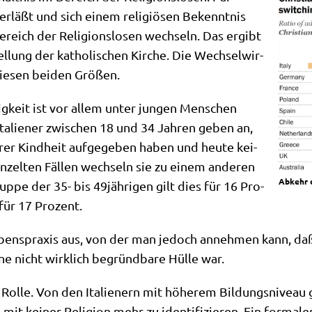
ver­läßt und sich einem reli­giö­sen Bekennt­nis
eich der Reli­gi­ons­lo­sen wech­seln. Das ergibt
l­lung der katho­li­schen Kir­che. Die Wech­sel­wir­
die­sen bei­den Größen.
ig­keit ist vor allem unter jun­gen Men­schen
 Ita­lie­ner zwi­schen 18 und 34 Jah­ren geben an,
rer Kind­heit auf­ge­ge­ben haben und heu­te kei­
ein­zel­ten Fäl­len wech­seln sie zu einem ande­ren
Abkehr d
rup­pe der 35- bis 49jährigen gilt dies für 16 Pro­
für 17 Prozent.
bens­pra­xis aus, von der man jedoch anneh­men kann, daß s
e nicht wirk­lich begründ­ba­re Hül­le war.
 Rol­le. Von den Ita­lie­nern mit höhe­rem Bil­dungs­ni­vea
t kei­ner Reli­gi­on mehr zu iden­ti­fi­zie­ren. Ein for­ma­l