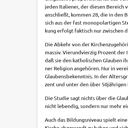
jeden Ita­lie­ner, der die­sen Bereich 
anschließt, kom­men 28, die in den Ber
sich aus der fast mono­pol­ar­ti­gen Ste
kung erfolgt fak­tisch nur zwi­schen 
Die Abkehr von der Kir­chen­zu­ge­hö­r
mas­siv. Vier­und­vier­zig Pro­zent der
daß sie den katho­li­schen Glau­ben ih
ner Reli­gi­on ange­hö­ren. Nur in ver­
Glau­bens­be­kennt­nis. In der Alters­g
zent und unter den über 50jährigen 
Die Stu­die sagt nichts über die Glau­
nicht leben­dig, son­dern nur mehr ein
Auch das Bil­dungs­ni­veau spielt eine
Kir­che abge­wandt zu haben und sich mi