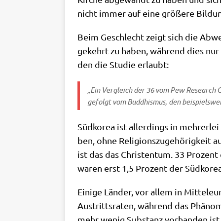
nicht immer auf eine grö­ße­re Bil­du
Beim Geschlecht zeigt sich die Abwe
gekehrt zu haben, wäh­rend dies nur fü
den die Stu­die erlaubt:
„Ein Ver­gleich der 36 vom
Pew Rese­arch C
gefolgt vom Bud­dhis­mus, den bei­spiels­wei­
Süd­ko­rea ist aller­dings in meh­rer­le
ben, ohne Reli­gi­ons­zu­ge­hö­rig­keit
ist das das Chri­sten­tum. 33 Pro­zent
waren erst 1,5 Pro­zent der Süd­ko­rea
Eini­ge Län­der, vor allem in Mit­tel­e
Aus­tritts­ra­ten, wäh­rend das Phä­no­m
mehr wenig Sub­stanz vor­han­den ist,