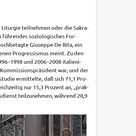
 Lit­ur­gie teil­neh­men oder die Sakra­
n füh­ren­des sozio­lo­gi­sches For­
hoch­be­tag­te Giu­sep­pe De Rita, ein
­ke­nen Pro­gres­sis­mus meint. Zu den
 1996–1998 und 2006–2008 ita­lie­ni­
Kom­mis­si­ons­prä­si­dent war, und der
 Stu­die ermit­tel­te, daß sich 71,1 Pro­
ich­zei­tig nur 15,3 Pro­zent an, „prak­
es­dienst teil­zu­neh­men, wäh­rend 20,9