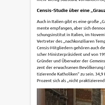
Censis-Studie über eine „Grau
Auch in Ita­li­en gibt es eine gro­ße „
men­te emp­fan­gen, aber sich den­noch
schungs­in­sti­tut in Ita­li­en, im Nove
Ver­tre­ter des „nach­kon­zi­lia­ren Te
Cen­sis-Mit­glie­dern gehö­ren auch de
scher Mini­ster­prä­si­dent und von 19
Grün­der und Über­va­ter der
Gemein­s
zent der erwach­se­nen Bevöl­ke­rung It
ti­zie­ren­de Katho­li­ken“ zu sein. 34
Pro­zent sich als „nicht prak­ti­zie­ren