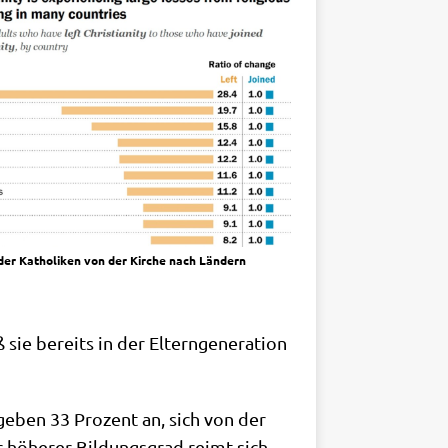
er Katho­li­ken von der Kir­che nach Ländern
ie bereits in der Eltern­ge­nera­ti­on
u geben 33 Pro­zent an, sich von der
er höhe­rer Bil­dungs­grad reimt sich