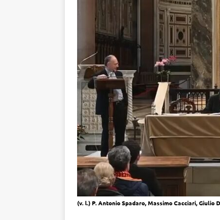
(v. l.) P. Anto­nio Spa­da­ro, Mas­si­mo Cac­cia­ri, Giu­