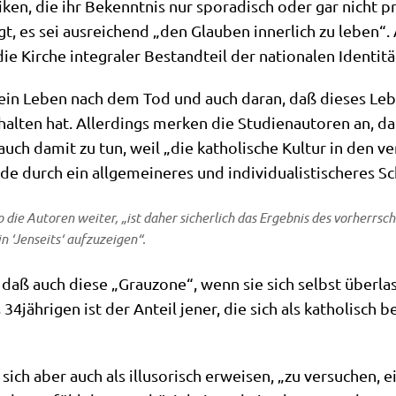
i­ken, die ihr Bekennt­nis nur spo­ra­disch oder gar nicht pra
gt, es sei aus­rei­chend „den Glau­ben inner­lich zu leben“
e Kir­che inte­gra­ler Bestand­teil der natio­na­len Iden­ti­t
 an ein Leben nach dem Tod und auch dar­an, daß die­ses L
l­ten hat. Aller­dings mer­ken die Stu­di­en­au­toren an, da
ch damit zu tun, weil „die katho­li­sche Kul­tur in den ver­
durch ein all­ge­mei­ne­res und indi­vi­dua­li­sti­sche­res 
so die Autoren wei­ter, „ist daher sicher­lich das Ergeb­nis des vor­herr­sch
ein ‘Jen­seits‘ aufzuzeigen“.
ß auch die­se „Grau­zo­ne“, wenn sie sich selbst über­las­
 34jährigen ist der Anteil jener, die sich als katho­lisch b
es sich aber auch als illu­so­risch erwei­sen, „zu ver­su­chen,