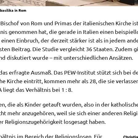
basilika in Rom
Bischof von Rom und Pri­mas der ita­lie­ni­schen Kir­che is
is genom­men hat, die gera­de in Ita­li­en einen bei­spiel­lo
t, einen Ein­bruch, der der­zeit stär­ker ist als in jedem an
sten Bei­trag. Die Stu­die ver­gleicht 36 Staa­ten. Zudem gi
nd dis­ku­tiert wur­de – mit unter­schied­li­chen Ansätzen.
 das erfrag­te Aus­maß. Das PEW-Insti­tut stützt sich bei 
i­sche Kir­che ein­tritt, kom­men mehr als 28, die sie ver­las­
liegt das Ver­hält­nis bei 1 : 8.
ben, die als Kin­der getauft wur­den, also in der katho­li­sc
cht mehr anzu­ge­hö­ren, weil sie sich einer ande­ren Reli­
er Reli­gi­ons­zu­ge­hö­rig­keit los­ge­sagt haben.
ält­nis im Bereich der Reli­gi­ons­lo­sen. Für