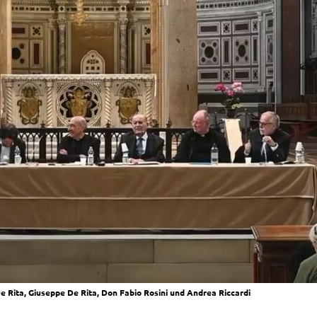
lio De Rita, Giu­sep­pe De Rita, Don Fabio Rosi­ni und Andrea Riccardi