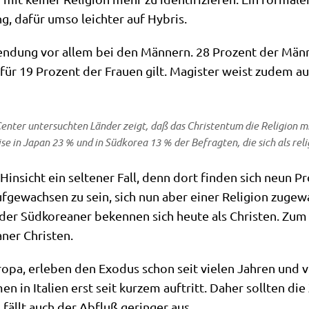
ng, dafür umso leich­ter auf Hybris.
n­dung vor allem bei den Män­nern. 28 Pro­zent der Män­
r 19 Pro­zent der Frau­en gilt. Magi­ster weist zudem auf d
en­ter
unter­such­ten Län­der zeigt, daß das Chri­sten­tum die Reli­gi­on m
se in Japan 23 % und in Süd­ko­rea 13 % der Befrag­ten, die sich als reli­
i Hin­sicht ein sel­te­ner Fall, denn dort fin­den sich neun 
 auf­ge­wach­sen zu sein, sich nun aber einer Reli­gi­on zuge
 der Süd­ko­rea­ner beken­nen sich heu­te als Chri­sten. Zum
­ner Christen.
u­ro­pa, erle­ben den Exodus schon seit vie­len Jah­ren und v
en in Ita­li­en erst seit kur­zem auf­tritt. Daher soll­ten d
 fällt auch der Abfluß gerin­ger aus.