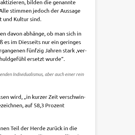
k­ti­zie­ren, bil­den die genann­te
. Alle stim­men jedoch der Aus­sa­ge
ät und Kul­tur sind.
eben davon abhän­ge, ob man sich in
ß es im Dies­seits nur ein gerin­ges
gan­ge­nen fünf­zig Jah­ren stark ‚ver­
Schuld­ge­fühl ersetzt wurde“.
en­den Indi­vi­dua­lis­mus, aber auch einer rein
sen wird, „in kur­zer Zeit ver­schwin­
ezeich­nen, auf 58,3 Pro­zent
 einen Teil der Her­de zurück in die