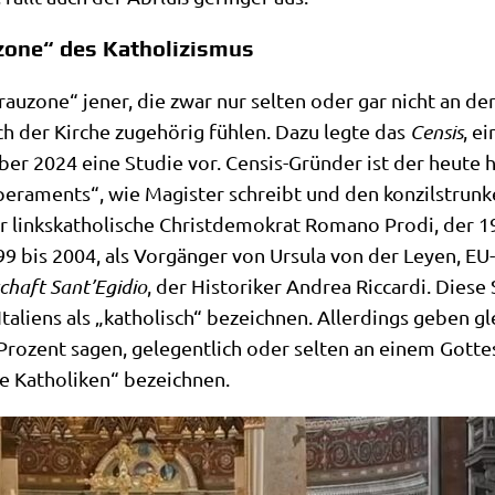
zone“ des Katholizismus
Grau­zo­ne“ jener, die zwar nur sel­ten oder gar nicht an der
 der Kir­che zuge­hö­rig füh­len. Dazu leg­te das
Cen­sis
, ei
m­ber 2024 eine Stu­die vor. Cen­sis-Grün­der ist der heu­te 
m­pe­ra­ments“, wie Magi­ster schreibt und den kon­zil­s­trun
r links­ka­tho­li­sche Christ­de­mo­krat Roma­no Pro­di, der
99 bis 2004, als Vor­gän­ger von Ursu­la von der Ley­en, EU-
chaft Sant’Egidio
, der Histo­ri­ker Andrea Ric­car­di. Die­se
a­li­ens als „katho­lisch“ bezeich­nen. Aller­dings geben gle
,9 Pro­zent sagen, gele­gent­lich oder sel­ten an einem Got­t
­de Katho­li­ken“ bezeichnen.