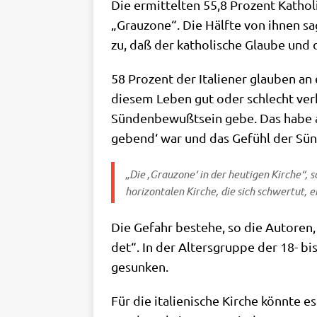
Die ermit­tel­ten 55,8 Pro­zent Katho­l
„Grau­zo­ne“. Die Hälf­te von ihnen sa
zu, daß der katho­li­sche Glau­be und di
58 Pro­zent der Ita­lie­ner glau­ben
die­sem Leben gut oder schlecht ver­ha
Sün­den­be­wußt­sein gebe. Das habe au
ge­bend‘ war und das Gefühl der Sün­de 
„Die ‚Grau­zo­ne‘ in der heu­ti­gen Kir­che“, 
hori­zon­ta­len Kir­che, die sich schwer­tut, 
Die Gefahr bestehe, so die Autoren, da
det“. In der Alters­grup­pe der 18- bis
gesunken.
Für die ita­lie­ni­sche Kir­che könn­te 