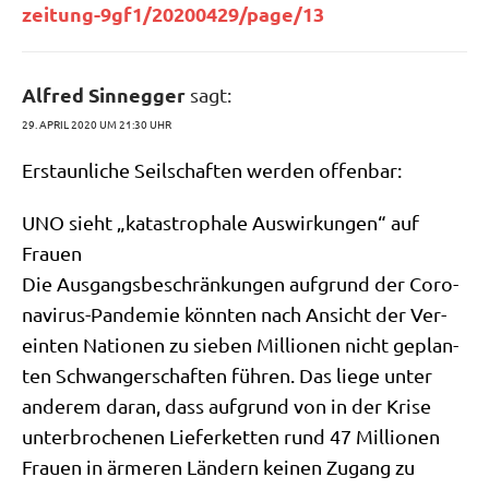
z​e​i​t​u​n​g​-​9​g​f​1​/​2​0​2​0​0​4​2​9​/​p​a​g​e​/13
Alfred Sinnegger
sagt:
29. APRIL 2020 UM 21:30 UHR
Erstaun­li­che Seil­schaf­ten wer­den offenbar:
UNO sieht „kata­stro­pha­le Aus­wir­kun­gen“ auf
Frauen
Die Aus­gangs­be­schrän­kun­gen auf­grund der Coro­
na­vi­rus-Pan­de­mie könn­ten nach Ansicht der Ver­
ein­ten Natio­nen zu sie­ben Mil­lio­nen nicht geplan­
ten Schwan­ger­schaf­ten füh­ren. Das lie­ge unter
ande­rem dar­an, dass auf­grund von in der Kri­se
unter­bro­che­nen Lie­fer­ket­ten rund 47 Mil­lio­nen
Frau­en in ärme­ren Län­dern kei­nen Zugang zu