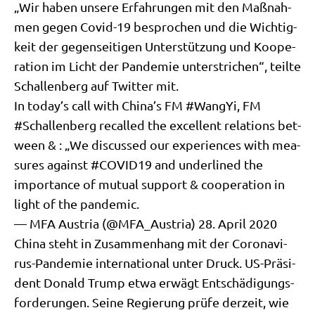
„Wir haben unse­re Erfah­run­gen mit den Maß­nah­
men gegen Covid-19 bespro­chen und die Wich­tig­
keit der gegen­sei­ti­gen Unter­stüt­zung und Koope­
ra­ti­on im Licht der Pan­de­mie unter­stri­chen“, teil­te
Schal­len­berg auf Twit­ter mit.
In today’s call with China’s FM #Wan­gYi, FM
#Schal­len­berg recal­led the excel­lent rela­ti­ons bet­
ween & : „We dis­cus­sed our expe­ri­en­ces with mea­
su­res against #COVID19 and under­lined the
importance of mutu­al sup­port & coope­ra­ti­on in
light of the pandemic.
— MFA Austria (@MFA_Austria) 28. April 2020
Chi­na steht in Zusam­men­hang mit der Coro­na­vi­
rus-Pan­de­mie inter­na­tio­nal unter Druck. US-Prä­si­
dent Donald Trump etwa erwägt Ent­schä­di­gungs­
for­de­run­gen. Sei­ne Regie­rung prü­fe der­zeit, wie