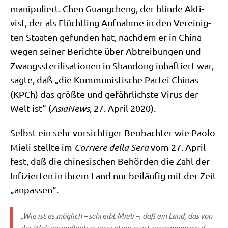
mani­pu­liert. Chen Guang­ch­eng, der blin­de Akti­
vist, der als Flücht­ling Auf­nah­me in den Ver­ei­nig­
ten Staa­ten gefun­den hat, nach­dem er in Chi­na
wegen sei­ner Berich­te über Abtrei­bun­gen und
Zwangs­ste­ri­li­sa­tio­nen in Shan­dong inhaf­tiert war,
sag­te, daß „die Kom­mu­ni­sti­sche Par­tei Chi­nas
(KPCh) das größ­te und gefähr­lich­ste Virus der
Welt ist“ (
Asia­News
, 27. April 2020).
Selbst ein sehr vor­sich­ti­ger Beob­ach­ter wie Pao­lo
Mie­li stell­te im
Cor­rie­re del­la Sera
vom 27. April
fest, daß die chi­ne­si­schen Behör­den die Zahl der
Infi­zier­ten in ihrem Land nur bei­läu­fig mit der Zeit
„anpas­sen“.
„Wie ist es mög­lich – schreibt Mie­li –, daß ein Land, das von
der Welt­ge­sund­heits­or­ga­ni­sa­ti­on ernst genom­men wird