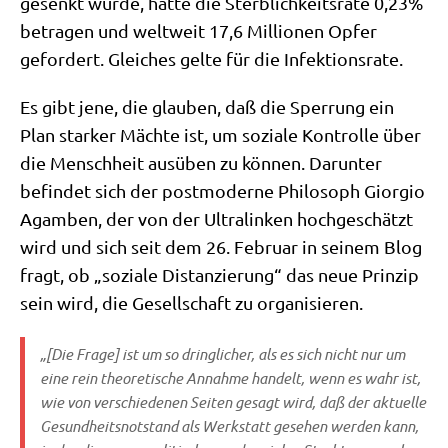
gesenkt wur­de, hät­te die Sterb­lich­keits­ra­te 0,23%
betra­gen und welt­weit 17,6 Mil­lio­nen Opfer
gefor­dert. Glei­ches gel­te für die Infektionsrate.
Es gibt jene, die glau­ben, daß die Sper­rung ein
Plan star­ker Mäch­te ist, um sozia­le Kon­trol­le über
die Mensch­heit aus­üben zu kön­nen. Dar­un­ter
befin­det sich der post­mo­der­ne Phi­lo­soph Gior­gio
Agam­ben, der von der Ultra­lin­ken hoch­ge­schätzt
wird und sich seit dem 26. Febru­ar in sei­nem Blog
fragt, ob „sozia­le Distan­zie­rung“ das neue Prin­zip
sein wird, die Gesell­schaft zu organisieren.
„[Die Fra­ge] ist um so dring­li­cher, als es sich nicht nur um
eine rein theo­re­ti­sche Annah­me han­delt, wenn es wahr ist,
wie von ver­schie­de­nen Sei­ten gesagt wird, daß der aktu­el­le
Gesund­heits­not­stand als Werk­statt gese­hen wer­den kann,