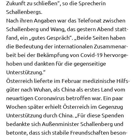
Zukunft zu schlie­ßen“, so die Spre­che­rin
Schallenbergs.
Nach ihren Anga­ben war das Tele­fo­nat zwi­schen
Schal­len­berg und Wang, das gestern Abend statt­
fand, ein „gutes Gespräch“. „Bei­de Sei­ten haben
die Bedeu­tung der inter­na­tio­na­len Zusam­men­ar­
beit bei der Bekämp­fung von Covid-19 her­vor­ge­
ho­ben und dank­ten für die gegen­sei­ti­ge
Unterstützung.“
Öster­reich lie­fer­te im Febru­ar medi­zi­ni­sche Hilfs­
gü­ter nach Wuhan, als Chi­na als erstes Land vom
neu­ar­ti­gen Coro­na­vi­rus betrof­fen war. Ein paar
Wochen spä­ter erhielt Öster­reich im Gegen­zug
Unter­stüt­zung durch Chi­na. „Für die­se Spen­den
bedank­te sich Außen­mi­ni­ster Schal­len­berg und
beton­te, dass sich sta­bi­le Freund­schaf­ten beson­