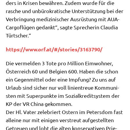
ders in Kri­sen bewäh­ren. Zudem wur­de für die
rasche und unbü­ro­kra­ti­sche Unter­stüt­zung bei der
Ver­brin­gung medi­zi­ni­scher Aus­rü­stung mit AUA-
Car­go­flü­gen gedankt“, sag­te Spre­che­rin Clau­dia
Türtscher.“
https://​www​.orf​.at/​#​/​s​t​o​r​i​e​s​/​3​1​6​3​7​90/
Die ver­mel­den 3 Tote pro Mil­li­on Eim­woh­ner,
Öster­reich 60 und Bel­gi­en 600. Haben die schon
ein Gegen­mit­tel oder eine Imp­fung? Zu uns auf
Urlaub sind sicher nur voll lini­en­treue Kom­mu­ni­
sten mit Super­punk­te im Sozi­al­kre­dit­sy­stem der
KP der VR Chi­na gekommen.
Der Hl. Vater zele­briert Ostern im Peters­dom fast
allei­ne nur mit eini­gen ver­streut auf­ge­stell­ten
Getreu­en und lobt die alten kon­ser­va­ti­ven Prie­