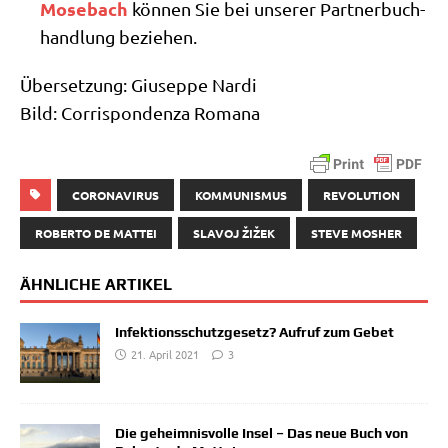
Mose­bach
kön­nen Sie bei unse­rer Part­ner­buch­
hand­lung beziehen.
Über­set­zung: Giu­sep­pe Nar­di
Bild: Cor­ri­spon­den­za Romana
CORONAVIRUS
KOMMUNISMUS
REVOLUTION
ROBERTO DE MATTEI
SLAVOJ ŽIŽEK
STEVE MOSHER
ÄHNLICHE ARTIKEL
Infektionsschutzgesetz? Aufruf zum Gebet
21. April 2021
3
Die geheimnisvolle Insel – Das neue Buch von