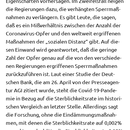
Eigen­schaf­ten vor­her­sa­gen. Im Zwei­fels­fall nei­gen
die Regie­run­gen dazu, die ver­häng­ten Sperr­maß­
nah­men zu ver­län­gern. Es gibt Leu­te, die sagen,
daß es ein Miß­ver­hält­nis zwi­schen der Anzahl der
Coro­na­vi­rus-Opfer und den welt­weit ergrif­fe­nen
Maß­nah­men der „sozia­len Distanz“ gibt. Auf die­
sen Ein­wand wird geant­wor­tet, daß die gerin­ge
Zahl der Opfer genau auf die von den ver­schie­de­
nen Regie­run­gen ergrif­fe­nen Sperr­maß­nah­men
zurück­zu­füh­ren ist. Laut einer Stu­die der Deut­
schen Bank, die am 26. April von der Pres­se­agen­
tur AGI zitiert wur­de, steht die Covid-19-Pan­de­
mie in Bezug auf die Sterb­lich­keits­ra­te im histo­ri­
schen Ver­gleich an letz­ter Stel­le. Aller­dings sagt
die For­schung, ohne die Ein­däm­mungs­maß­nah­
men, mit denen die Sterb­lich­keits­ra­te auf 0,002%