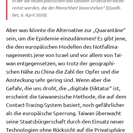
in der die neu­en poli­ti­schen und sozia­len Struk­tu­ren vor­be­
rei­tet wer­den, die der Mensch­heit bevor­ste­hen“ (
Quod­li­
bet
, 6. April 2020).
Aber was könn­te die Alter­na­ti­ve zur „Qua­ran­tä­ne“
sein, um die Epi­de­mie ein­zu­däm­men? Es gibt jene,
die den euro­päi­schen Model­len des Not­fall­ma­
nage­ments jene von Isra­el und vor allem von Tai­
wan ent­ge­gen­set­zen, wo trotz der geo­gra­phi­
schen Nähe zu Chi­na die Zahl der Opfer und die
Ansteckung sehr gering sind. Wenn aber die
Gefahr, die uns droht, die „digi­ta­le Dik­ta­tur“ ist,
erscheint die tai­wa­ne­si­sche Metho­de, die auf dem
Cont­act-Tra­cing-System basiert, noch gefähr­li­cher
als die euro­päi­sche Sper­rung. Tai­wan über­wacht
sei­ne Staats­bür­ger­schaft durch den Ein­satz neu­er
Tech­no­lo­gien ohne Rück­sicht auf die Pri­vat­sphä­re