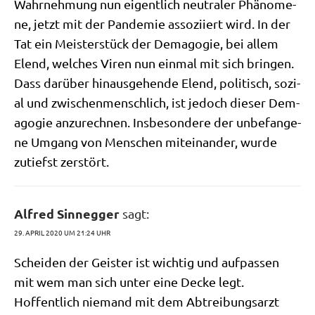
Wahr­neh­mung nun eigent­lich neu­tra­ler Phä­no­me­
ne, jetzt mit der Pan­de­mie asso­zi­iert wird. In der
Tat ein Mei­ster­stück der Dem­ago­gie, bei allem
Elend, wel­ches Viren nun ein­mal mit sich brin­gen.
Dass dar­über hin­aus­ge­hen­de Elend, poli­tisch, sozi­
al und zwi­schen­mensch­lich, ist jedoch die­ser Dem­
ago­gie anzu­rech­nen. Ins­be­son­de­re der unbe­fan­ge­
ne Umgang von Men­schen mit­ein­an­der, wur­de
zutiefst zerstört.
Alfred Sinnegger
sagt:
29. APRIL 2020 UM 21:24 UHR
Schei­den der Gei­ster ist wich­tig und auf­pas­sen
mit wem man sich unter eine Decke legt.
Hof­fent­lich nie­mand mit dem Abtrei­bungs­arzt