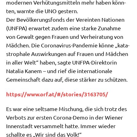
moder­nen Ver­hü­tungs­mit­teln mehr haben könn­
ten, warn­te die UNO gestern.
Der Bevöl­ke­rungs­fonds der Ver­ein­ten Natio­nen
(UNFPA) erwar­tet zudem eine star­ke Zunah­me
von Gewalt gegen Frau­en und Ver­hei­ra­tung von
Mäd­chen. Die Coro­na­vi­rus-Pan­de­mie kön­ne „kata­
stro­pha­le Aus­wir­kun­gen auf Frau­en und Mäd­chen
in aller Welt“ haben, sag­te UNFPA-Direk­to­rin
Nata­lia Kanem – und rief die inter­na­tio­na­le
Gemein­schaft dazu auf, die­se stär­ker zu schützen.
https://​www​.orf​.at/​#​/​s​t​o​r​i​e​s​/​3​1​6​3​7​05/
Es war eine selt­sa­me Mischung, die sich trotz des
Ver­bots zur ersten Coro­na-Demo in der Wie­ner
Innen­stadt ver­sam­melt hat­te. Immer wie­der
schall­te es „Wir sind das Volk!“