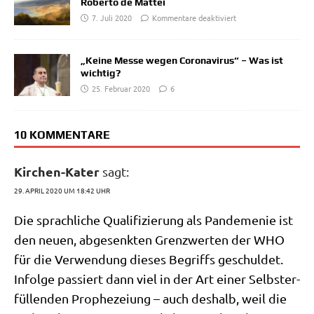
Roberto de Mattei
7. Juli 2020
Kommentare deaktiviert
„Keine Messe wegen Coronavirus“ – Was ist
wichtig?
25. Februar 2020
6
10 KOMMENTARE
Kirchen-Kater
sagt:
29. APRIL 2020 UM 18:42 UHR
Die sprach­li­che Qua­li­fi­zie­rung als Pan­de­me­nie ist
den neu­en, abge­senk­ten Grenz­wer­ten der WHO
für die Ver­wen­dung die­ses Begriffs geschul­det.
Infol­ge pas­siert dann viel in der Art einer Selbst­er­
fül­len­den Pro­phe­zei­ung – auch des­halb, weil die