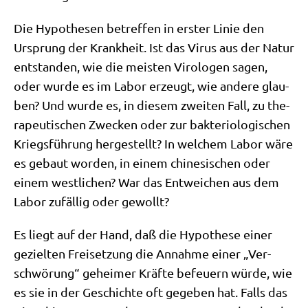
Die Hypo­the­sen betref­fen in erster Linie den
Ursprung der Krank­heit. Ist das Virus aus der Natur
ent­stan­den, wie die mei­sten Viro­lo­gen sagen,
oder wur­de es im Labor erzeugt, wie ande­re glau­
ben? Und wur­de es, in die­sem zwei­ten Fall, zu the­
ra­peu­ti­schen Zwecken oder zur bak­te­rio­lo­gi­schen
Kriegs­füh­rung her­ge­stellt? In wel­chem ​​Labor wäre
es gebaut wor­den, in einem chi­ne­si­schen oder
einem west­li­chen? War das Ent­wei­chen aus dem
Labor zufäl­lig oder gewollt?
Es liegt auf der Hand, daß die Hypo­the­se einer
geziel­ten Frei­set­zung die Annah­me einer „Ver­
schwö­rung“ gehei­mer Kräf­te befeu­ern wür­de, wie
es sie in der Geschich­te oft gege­ben hat. Falls das