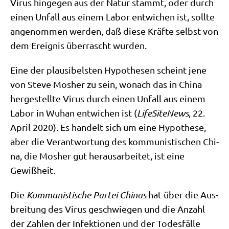
Virus hin­ge­gen aus der Natur stammt, oder durch
einen Unfall aus einem Labor ent­wi­chen ist, soll­te
ange­nom­men wer­den, daß die­se Kräf­te selbst von
dem Ereig­nis über­rascht wurden.
Eine der plau­si­bel­sten Hypo­the­sen scheint jene
von Ste­ve Mos­her zu sein, wonach das in Chi­na
her­ge­stell­te Virus durch einen Unfall aus einem
Labor in Wuhan ent­wi­chen ist (
Life­Si­teNews
, 22.
April 2020). Es han­delt sich um eine Hypo­the­se,
aber die Ver­ant­wor­tung des kom­mu­ni­sti­schen Chi­
na, die Mos­her gut her­aus­ar­bei­tet, ist eine
Gewißheit.
Die
Kom­mu­ni­sti­sche Par­tei Chi­nas
hat über die Aus­
brei­tung des Virus geschwie­gen und die Anzahl
der Zah­len der Infek­tio­nen und der Todes­fäl­le