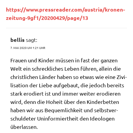
https://​www​.press​rea​der​.com/​a​u​s​t​r​i​a​/​k​r​o​n​e​n​-​
z​e​i​t​u​n​g​-​9​g​f​1​/​2​0​2​0​0​4​2​9​/​p​a​g​e​/13
bellis
sagt:
7. MAI 2020 UM 1:21 UHR
Frau­en und Kin­der müs­sen in fast der gan­zen
Welt ein schreck­li­ches Leben füh­ren, allein die
christ­li­chen Län­der haben so etwas wie eine Zivi­
li­sa­ti­on der Lie­be auf­ge­baut, die jedoch bereits
stark ero­diert ist und immer wei­ter ero­die­ren
wird, denn die Hoheit über den Kin­der­bet­ten
haben wir aus Bequem­lich­keit und selbst­ver­
schul­de­ter Unin­for­miert­heit den Ideo­lo­gen
überlassen.