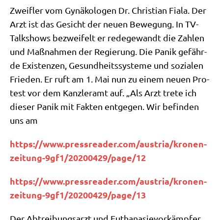
Zweif­ler vom Gynä­ko­lo­gen Dr. Chri­sti­an Fia­la. Der
Arzt ist das Gesicht der neu­en Bewe­gung. In TV-
Talk­shows bezwei­felt er rede­ge­wandt die Zah­len
und Maß­nah­men der Regie­rung. Die Panik gefähr­
de Exi­sten­zen, Gesund­heits­sy­ste­me und sozia­len
Frie­den. Er ruft am 1. Mai nun zu einem neu­en Pro­
test vor dem Kanz­ler­amt auf. „Als Arzt tre­te ich
die­ser Panik mit Fak­ten ent­ge­gen. Wir befin­den
uns am
https://​www​.press​rea​der​.com/​a​u​s​t​r​i​a​/​k​r​o​n​e​n​-​
z​e​i​t​u​n​g​-​9​g​f​1​/​2​0​2​0​0​4​2​9​/​p​a​g​e​/12
https://​www​.press​rea​der​.com/​a​u​s​t​r​i​a​/​k​r​o​n​e​n​-​
z​e​i​t​u​n​g​-​9​g​f​1​/​2​0​2​0​0​4​2​9​/​p​a​g​e​/13
Der Abtrei­bungs­arzt und Eutha­na­sie­vor­kämp­fer