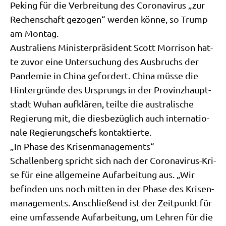
Peking für die Ver­brei­tung des Coro­na­vi­rus „zur
Rechen­schaft gezo­gen“ wer­den kön­ne, so Trump
am Montag.
Austra­li­ens Mini­ster­prä­si­dent Scott Mor­ri­son hat­
te zuvor eine Unter­su­chung des Aus­bruchs der
Pan­de­mie in Chi­na gefor­dert. Chi­na müs­se die
Hin­ter­grün­de des Ursprungs in der Pro­vinz­haupt­
stadt Wuhan auf­klä­ren, teil­te die austra­li­sche
Regie­rung mit, die dies­be­züg­lich auch inter­na­tio­
na­le Regie­rungs­chefs kontaktierte.
„In Pha­se des Krisenmanagements“
Schal­len­berg spricht sich nach der Coro­na­vi­rus-Kri­
se für eine all­ge­mei­ne Auf­ar­bei­tung aus. „Wir
befin­den uns noch mit­ten in der Pha­se des Kri­sen­
ma­nage­ments. Anschlie­ßend ist der Zeit­punkt für
eine umfas­sen­de Auf­ar­bei­tung, um Leh­ren für die