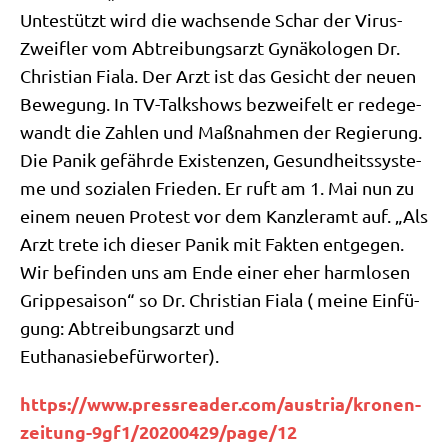
Unte­stützt wird die wach­sen­de Schar der Virus-
Zweif­ler vom Abtrei­bungs­arzt Gynä­ko­lo­gen Dr.
Chri­sti­an Fia­la. Der Arzt ist das Gesicht der neu­en
Bewe­gung. In TV-Talk­shows bezwei­felt er rede­ge­
wandt die Zah­len und Maß­nah­men der Regie­rung.
Die Panik gefähr­de Exi­sten­zen, Gesund­heits­sy­ste­
me und sozia­len Frie­den. Er ruft am 1. Mai nun zu
einem neu­en Pro­test vor dem Kanz­ler­amt auf. „Als
Arzt tre­te ich die­ser Panik mit Fak­ten ent­ge­gen.
Wir befin­den uns am Ende einer eher harm­lo­sen
Grip­pe­sai­son“ so Dr. Chri­sti­an Fia­la ( mei­ne Ein­fü­
gung: Abtrei­bungs­arzt und
Euthanasiebefürworter).
https://​www​.press​rea​der​.com/​a​u​s​t​r​i​a​/​k​r​o​n​e​n​-​
z​e​i​t​u​n​g​-​9​g​f​1​/​2​0​2​0​0​4​2​9​/​p​a​g​e​/12