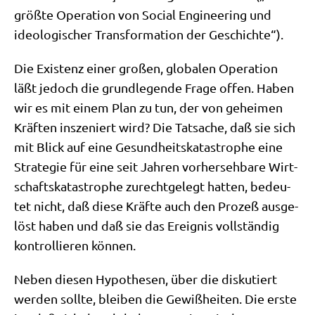
größ­te Ope­ra­ti­on von Social Engi­nee­ring und
ideo­lo­gi­scher Trans­for­ma­ti­on der Geschichte“).
Die Exi­stenz einer gro­ßen, glo­ba­len Ope­ra­ti­on
läßt jedoch die grund­le­gen­de Fra­ge offen. Haben
wir es mit einem Plan zu tun, der von gehei­men
Kräf­ten insze­niert wird? Die Tat­sa­che, daß sie sich
mit Blick auf eine Gesund­heits­ka­ta­stro­phe eine
Stra­te­gie für eine seit Jah­ren vor­her­seh­ba­re Wirt­
schafts­ka­ta­stro­phe zurecht­ge­legt hat­ten, bedeu­
tet nicht, daß die­se Kräf­te auch den Pro­zeß aus­ge­
löst haben und daß sie das Ereig­nis voll­stän­dig
kon­trol­lie­ren können.
Neben die­sen Hypo­the­sen, über die dis­ku­tiert
wer­den soll­te, blei­ben die Gewiß­hei­ten. Die erste