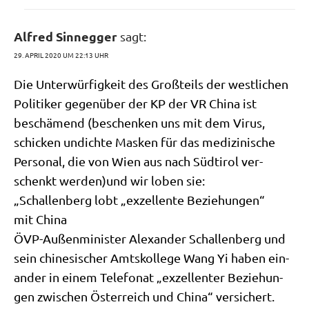
Alfred Sinnegger
sagt:
29. APRIL 2020 UM 22:13 UHR
Die Unter­wür­fig­keit des Groß­teils der west­li­chen
Poli­ti­ker gegen­über der KP der VR Chi­na ist
beschä­mend (beschen­ken uns mit dem Virus,
schicken undich­te Mas­ken für das medi­zi­ni­sche
Per­so­nal, die von Wien aus nach Süd­ti­rol ver­
schenkt werden)und wir loben sie:
„Schal­len­berg lobt „exzel­len­te Bezie­hun­gen“
mit China
ÖVP-Außen­mi­ni­ster Alex­an­der Schal­len­berg und
sein chi­ne­si­scher Amts­kol­le­ge Wang Yi haben ein­
an­der in einem Tele­fo­nat „exzel­len­ter Bezie­hun­
gen zwi­schen Öster­reich und Chi­na“ ver­si­chert.