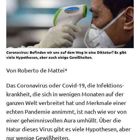
Coronavirus: Befinden wir uns auf dem Weg in eine Diktatur? Es gibt
viele Hypothesen, aber auch einige Gewißheiten.
Von Rober­to de Mattei*
Das Coro­na­vi­rus oder Covid-19, die Infek­ti­ons­
krank­heit, die sich in weni­gen Mona­ten auf der
gan­zen Welt ver­brei­tet hat und Merk­ma­le einer
ech­ten Pan­de­mie annimmt, ist nach wie vor von
einer geheim­nis­vol­len Aura umhüllt. Über die
Natur die­ses Virus gibt es vie­le Hypo­the­sen, aber
nur weni­ge Gewißheiten.