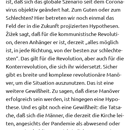
ist, daß sich das glo­ba­le Sze­na­rio seit dem Coro­na­
vi­rus objek­tiv geän­dert hat. Zum Guten oder zum
Schlech­ten? Hier betre­ten wir noch ein­mal das
Feld der in die Zukunft pro­ji­zier­ten Hypo­the­sen.
Žižek sagt, daß für die kom­mu­ni­sti­sche Revo­lu­ti­
on, deren Anhän­ger er ist, der­zeit „alles mög­lich
ist, in jede Rich­tung, von der besten zur schlech­te­
sten“. Das gilt für die Revo­lu­ti­on, aber auch für die
Kon­ter­re­vo­lu­ti­on, die sich ihr wider­setzt. Sicher
gibt es brei­te und kom­ple­xe revo­lu­tio­nä­re Manö­
ver, um die Situa­ti­on aus­zu­nut­zen. Das ist eine
wei­te­re Gewiß­heit. Zu sagen, daß die­se Manö­ver
erfolg­reich sein wer­den, ist hin­ge­gen eine Hypo­
the­se. Und es gibt noch eine Gewiß­heit: die Tat­sa­
che, daß sich die Män­ner, die der­zeit die Kir­che lei­
ten, ange­sichts der Pan­de­mie als abwe­send oder