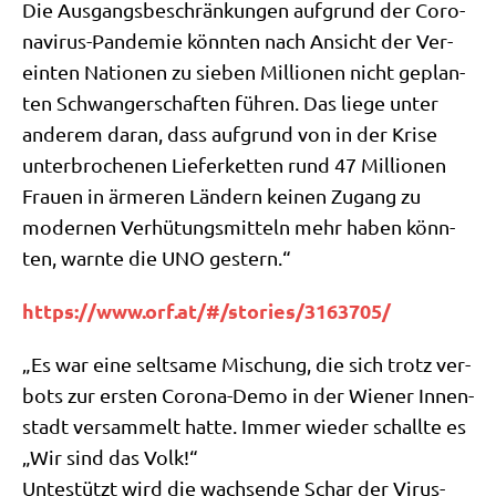
Die Aus­gangs­be­schrän­kun­gen auf­grund der Coro­
na­vi­rus-Pan­de­mie könn­ten nach Ansicht der Ver­
ein­ten Natio­nen zu sie­ben Mil­lio­nen nicht geplan­
ten Schwan­ger­schaf­ten füh­ren. Das lie­ge unter
ande­rem dar­an, dass auf­grund von in der Kri­se
unter­bro­che­nen Lie­fer­ket­ten rund 47 Mil­lio­nen
Frau­en in ärme­ren Län­dern kei­nen Zugang zu
moder­nen Ver­hü­tungs­mit­teln mehr haben könn­
ten, warn­te die UNO gestern.“
https://​www​.orf​.at/​#​/​s​t​o​r​i​e​s​/​3​1​6​3​7​05/
„Es war eine selt­sa­me Mischung, die sich trotz ver­
bots zur ersten Coro­na-Demo in der Wie­ner Innen­
stadt ver­sam­melt hat­te. Immer wie­der schall­te es
„Wir sind das Volk!“
Unte­stützt wird die wach­sen­de Schar der Virus-