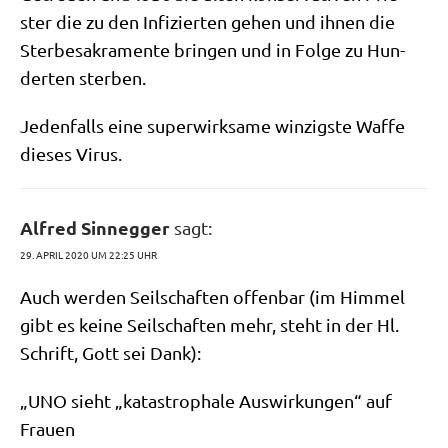
ster die zu den Infi­zier­ten gehen und ihnen die
Ster­be­sa­kra­men­te brin­gen und in Fol­ge zu Hun­
der­ten sterben.
Jeden­falls eine super­wirk­sa­me win­zig­ste Waf­fe
die­ses Virus.
Alfred Sinnegger
sagt:
29. APRIL 2020 UM 22:25 UHR
Auch wer­den Seil­schaf­ten offen­bar (im Him­mel
gibt es kei­ne Seil­schaf­ten mehr, steht in der Hl.
Schrift, Gott sei Dank):
„UNO sieht „kata­stro­pha­le Aus­wir­kun­gen“ auf
Frauen