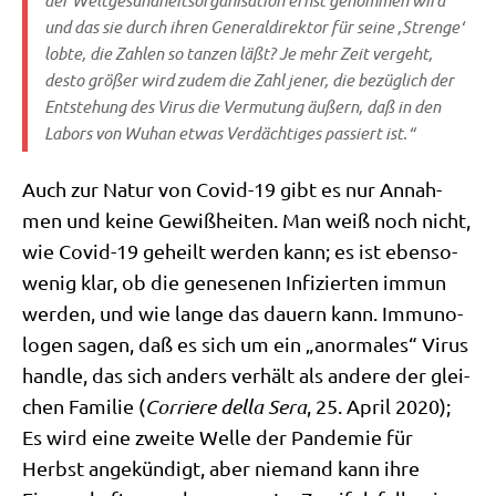
und das sie durch ihren Gene­ral­di­rek­tor für sei­ne ‚Stren­ge‘
lob­te, die Zah­len so tan­zen läßt? Je mehr Zeit ver­geht,
desto grö­ßer wird zudem die Zahl jener, die bezüg­lich der
Ent­ste­hung des Virus die Ver­mu­tung äußern, daß in den
Labors von Wuhan etwas Ver­däch­ti­ges pas­siert ist.“
Auch zur Natur von Covid-19 gibt es nur Annah­
men und kei­ne Gewiß­hei­ten. Man weiß noch nicht,
wie Covid-19 geheilt wer­den kann; es ist eben­so­
we­nig klar, ob die gene­se­nen Infi­zier­ten immun
wer­den, und wie lan­ge das dau­ern kann. Immu­no­
lo­gen sagen, daß es sich um ein „anor­ma­les“ Virus
hand­le, das sich anders ver­hält als ande­re der glei­
chen Fami­lie (
Cor­rie­re del­la Sera
, 25. April 2020);
Es wird eine zwei­te Wel­le der Pan­de­mie für
Herbst ange­kün­digt, aber nie­mand kann ihre