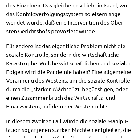
des Ein­zel­nen. Das glei­che geschieht in Isra­el, wo
das Kon­takt­ver­fol­gungs­sy­stem so eisern ange­
wen­det wur­de, daß eine Inter­ven­ti­on des Ober­
sten Gerichts­hofs pro­vo­ziert wurde.
Für ande­re ist das eigent­li­che Pro­blem nicht die
sozia­le Kon­trol­le, son­dern die wirt­schaft­li­che
Kata­stro­phe. Wel­che wirt­schaft­li­chen und sozia­len
Fol­gen wird die Pan­de­mie haben? Eine all­ge­mei­ne
Ver­ar­mung des Westens, um die sozia­le Kon­trol­le
durch die „star­ken Mäch­te“ zu begün­sti­gen, oder
einen Zusam­men­bruch des Wirt­schafts- und
Finanz­sy­stem, auf dem der Westen ruht?
In die­sem zwei­ten Fall wür­de die sozia­le Mani­pu­
la­ti­on sogar jenen star­ken Mäch­ten ent­glei­ten, die