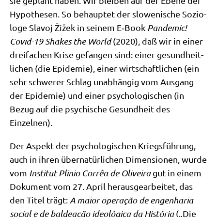
sie geplant haben. Wir blei­ben auf der Ebe­ne der
Hypo­the­sen. So behaup­tet der slo­we­ni­sche Sozio­
lo­ge Sla­voj Žižek in sei­nem E‑Book
Pan­de­mic!
Covid-19 Shakes the World
(2020), daß wir in einer
drei­fa­chen Kri­se gefan­gen sind: einer gesund­heit­
li­chen (die Epi­de­mie), einer wirt­schaft­li­chen (ein
sehr schwe­rer Schlag unab­hän­gig vom Aus­gang
der Epi­de­mie) und einer psy­cho­lo­gi­schen (in
Bezug auf die psy­chi­sche Gesund­heit des
Einzelnen).
Der Aspekt der psy­cho­lo­gi­schen Kriegs­füh­rung,
auch in ihren über­na­tür­li­chen Dimen­sio­nen, wur­de
vom
Insti­tut Pli­nio Cor­rêa de Oli­vei­ra
gut in einem
Doku­ment vom 27. April her­aus­ge­ar­bei­tet, das
den Titel trägt:
A mai­or ope­ra­ção de engen­ha­ria
social e de bal­de­a­ção ideoló­gi­ca da História
(„Die