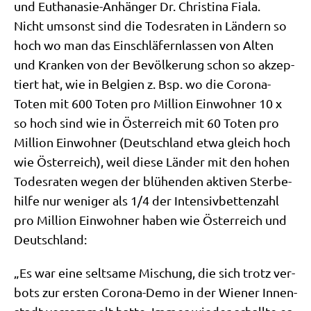
und Eutha­na­sie-Anhän­ger Dr. Chri­sti­na Fiala.
Nicht umsonst sind die Todes­ra­ten in Län­dern so
hoch wo man das Ein­schlä­fern­las­sen von Alten
und Kran­ken von der Bevöl­ke­rung schon so akzep­
tiert hat, wie in Bel­gi­en z. Bsp. wo die Coro­na-
Toten mit 600 Toten pro Mil­li­on Ein­woh­ner 10 x
so hoch sind wie in Öster­reich mit 60 Toten pro
Mil­li­on Ein­woh­ner (Deutsch­land etwa gleich hoch
wie Öster­reich), weil die­se Län­der mit den hohen
Todes­ra­ten wegen der blü­hen­den akti­ven Ster­be­
hil­fe nur weni­ger als 1/​4 der Inten­siv­bet­ten­zahl
pro Mil­li­on Ein­woh­ner haben wie Öster­reich und
Deutschland:
„Es war eine selt­sa­me Mischung, die sich trotz ver­
bots zur ersten Coro­na-Demo in der Wie­ner Innen­