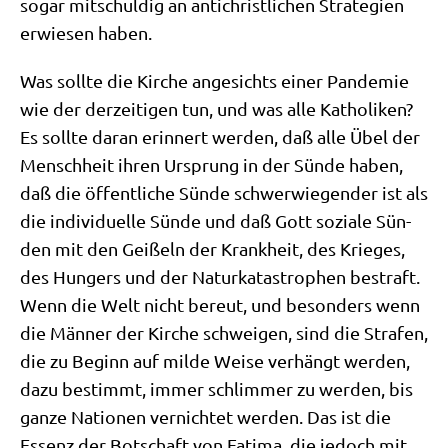
sogar mit­schul­dig an anti­christ­li­chen Stra­te­gien
erwie­sen haben.
Was soll­te die Kir­che ange­sichts einer Pan­de­mie
wie der der­zei­ti­gen tun, und was alle Katho­li­ken?
Es soll­te dar­an erin­nert wer­den, daß alle Übel der
Mensch­heit ihren Ursprung in der Sün­de haben,
daß die öffent­li­che Sün­de schwer­wie­gen­der ist als
die indi­vi­du­el­le Sün­de und daß Gott sozia­le Sün­
den mit den Gei­ßeln der Krank­heit, des Krie­ges,
des Hun­gers und der Natur­ka­ta­stro­phen bestraft.
Wenn die Welt nicht bereut, und beson­ders wenn
die Män­ner der Kir­che schwei­gen, sind die Stra­fen,
die zu Beginn auf mil­de Wei­se ver­hängt wer­den,
dazu bestimmt, immer schlim­mer zu wer­den, bis
gan­ze Natio­nen ver­nich­tet wer­den. Das ist die
Essenz der Bot­schaft von Fati­ma, die jedoch mit