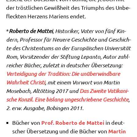
der tröst­li­chen Gewiß­heit des Tri­umphs des Unbe­
fleck­ten Her­zens Mari­ens endet.
*
Rober­to de Mat­tei
, Histo­ri­ker, Vater von fünf Kin­
dern, Pro­fes­sor für Neue­re Geschich­te und Geschich­
te des Chri­sten­tums an der Euro­päi­schen Uni­ver­si­tät
Rom, Vor­sit­zen­der der Stif­tung Lepan­to, Autor zahl­
rei­cher Bücher, zuletzt in deut­scher Über­set­zung:
Ver­tei­di­gung der Tra­di­ti­on: Die unüber­wind­ba­re
Wahr­heit Chri­sti
, mit einem Vor­wort von Mar­tin
Mose­bach, Alt­öt­ting 2017 und
Das Zwei­te Vati­ka­ni­
sche Kon­zil. Eine bis­lang unge­schrie­be­ne Geschich­te
,
2. erw. Aus­ga­be, Bobin­gen 2011.
Prof. Rober­to de Mat­tei
Bücher von
in deut­
Mar­tin
scher Über­set­zung und die Bücher von