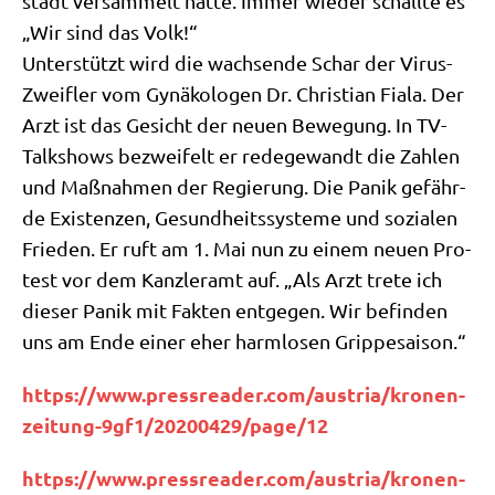
stadt ver­sam­melt hat­te. Immer wie­der schall­te es
„Wir sind das Volk!“
Unter­stützt wird die wach­sen­de Schar der Virus-
Zweif­ler vom Gynä­ko­lo­gen Dr. Chri­sti­an Fia­la. Der
Arzt ist das Gesicht der neu­en Bewe­gung. In TV-
Talk­shows bezwei­felt er rede­ge­wandt die Zah­len
und Maß­nah­men der Regie­rung. Die Panik gefähr­
de Exi­sten­zen, Gesund­heits­sy­ste­me und sozia­len
Frie­den. Er ruft am 1. Mai nun zu einem neu­en Pro­
test vor dem Kanz­ler­amt auf. „Als Arzt tre­te ich
die­ser Panik mit Fak­ten ent­ge­gen. Wir befin­den
uns am Ende einer eher harm­lo­sen Grippesaison.“
https://​www​.press​rea​der​.com/​a​u​s​t​r​i​a​/​k​r​o​n​e​n​-​
z​e​i​t​u​n​g​-​9​g​f​1​/​2​0​2​0​0​4​2​9​/​p​a​g​e​/12
https://​www​.press​rea​der​.com/​a​u​s​t​r​i​a​/​k​r​o​n​e​n​-​