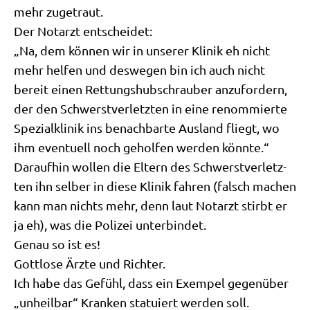
mehr zugetraut.
Der Not­arzt entscheidet:
„Na, dem kön­nen wir in unse­rer Kli­nik eh nicht
mehr hel­fen und des­we­gen bin ich auch nicht
bereit einen Ret­tungs­hub­schrau­ber anzu­for­dern,
der den Schwerst­ver­letz­ten in eine renom­mier­te
Spe­zi­al­kli­nik ins benach­bar­te Aus­land fliegt, wo
ihm even­tu­ell noch gehol­fen wer­den könnte.“
Dar­auf­hin wol­len die Eltern des Schwerst­ver­letz­
ten ihn sel­ber in die­se Kli­nik fah­ren (falsch machen
kann man nichts mehr, denn laut Not­arzt stirbt er
ja eh), was die Poli­zei unterbindet.
Genau so ist es!
Gott­lo­se Ärz­te und Richter.
Ich habe das Gefühl, dass ein Exem­pel gegen­über
„unheil­bar“ Kran­ken sta­tu­iert wer­den soll.