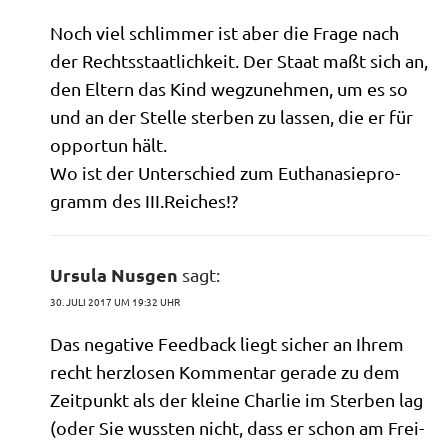
Noch viel schlim­mer ist aber die Fra­ge nach
der Rechts­staat­lich­keit. Der Staat maßt sich an,
den Eltern das Kind weg­zu­neh­men, um es so
und an der Stel­le ster­ben zu las­sen, die er für
oppor­tun hält.
Wo ist der Unter­schied zum Eutha­na­sie­pro­
gramm des III.Reiches!?
Ursula Nusgen
sagt:
30. JULI 2017 UM 19:32 UHR
Das nega­ti­ve Feed­back liegt sicher an Ihrem
recht herz­lo­sen Kom­men­tar gera­de zu dem
Zeit­punkt als der klei­ne Char­lie im Ster­ben lag
(oder Sie wuss­ten nicht, dass er schon am Frei­