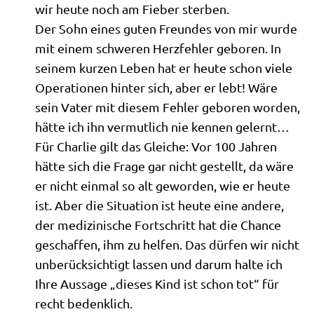
wir heu­te noch am Fie­ber sterben.
Der Sohn eines guten Freun­des von mir wur­de
mit einem schwe­ren Herz­feh­ler gebo­ren. In
sei­nem kur­zen Leben hat er heu­te schon vie­le
Ope­ra­tio­nen hin­ter sich, aber er lebt! Wäre
sein Vater mit die­sem Feh­ler gebo­ren wor­den,
hät­te ich ihn ver­mut­lich nie ken­nen gelernt…
Für Char­lie gilt das Glei­che: Vor 100 Jah­ren
hät­te sich die Fra­ge gar nicht gestellt, da wäre
er nicht ein­mal so alt gewor­den, wie er heu­te
ist. Aber die Situa­ti­on ist heu­te eine ande­re,
der medi­zi­ni­sche Fort­schritt hat die Chan­ce
geschaf­fen, ihm zu hel­fen. Das dür­fen wir nicht
unbe­rück­sich­tigt las­sen und dar­um hal­te ich
Ihre Aus­sa­ge „die­ses Kind ist schon tot“ für
recht bedenklich.