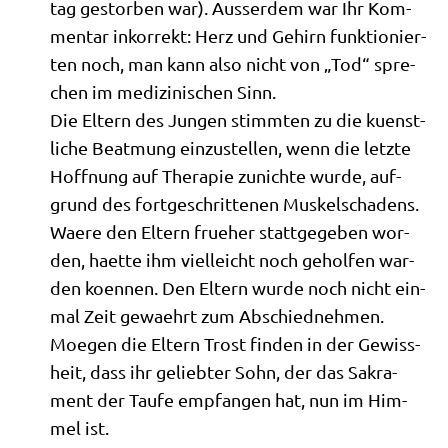
tag gestor­ben war). Ausser­dem war Ihr Kom­
men­tar inkor­rekt: Herz und Gehirn funk­tio­nier­
ten noch, man kann also nicht von „Tod“ spre­
chen im medi­zi­ni­schen Sinn.
Die Eltern des Jun­gen stimm­ten zu die kuenst­
li­che Beatmung ein­zu­stel­len, wenn die letz­te
Hoff­nung auf The­ra­pie zunich­te wur­de, auf­
grund des fort­ge­schrit­te­nen Mus­kel­scha­dens.
Wae­re den Eltern frue­her statt­ge­ge­ben wor­
den, haet­te ihm viel­leicht noch gehol­fen war­
den koen­nen. Den Eltern wur­de noch nicht ein­
mal Zeit gewaehrt zum Abschiednehmen.
Moe­gen die Eltern Trost fin­den in der Gewiss­
heit, dass ihr gelieb­ter Sohn, der das Sakra­
ment der Tau­fe emp­fan­gen hat, nun im Him­
mel ist.