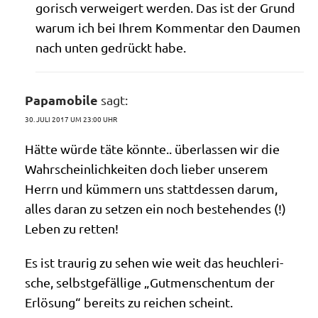
go­risch ver­wei­gert wer­den. Das ist der Grund
war­um ich bei Ihrem Kom­men­tar den Dau­men
nach unten gedrückt habe.
Papamobile
sagt:
30. JULI 2017 UM 23:00 UHR
Hät­te wür­de täte könn­te.. über­las­sen wir die
Wahr­schein­lich­kei­ten doch lie­ber unse­rem
Herrn und küm­mern uns statt­des­sen dar­um,
alles dar­an zu set­zen ein noch bestehen­des (!)
Leben zu retten!
Es ist trau­rig zu sehen wie weit das heuch­le­ri­
sche, selbst­ge­fäl­li­ge „Gut­men­schen­tum der
Erlö­sung“ bereits zu rei­chen scheint.