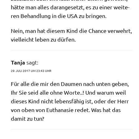
hät­te man alles dar­an­ge­setzt, es zu einer wei­te­
ren Behand­lung in die USA zu bringen.
Nein, man hat die­sem Kind die Chan­ce ver­wehrt,
viel­leicht leben zu dürfen.
Tanja
sagt:
29. JULI 2017 UM 23:43 UHR
Für alle die mir den Dau­men nach unten geben,
Ihr Sie seid alle ohne Wor­te..! Und war­um weil
die­ses Kind nicht lebens­fä­hig ist, oder der Herr
von oben von Eutha­na­sie redet. Was hat das
damit zu tun?