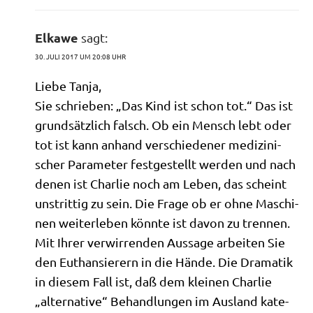
Elkawe
sagt:
30. JULI 2017 UM 20:08 UHR
Lie­be Tanja,
Sie schrie­ben: „Das Kind ist schon tot.“ Das ist
grund­sätz­lich falsch. Ob ein Mensch lebt oder
tot ist kann anhand ver­schie­de­ner medi­zi­ni­
scher Para­me­ter fest­ge­stellt wer­den und nach
denen ist Char­lie noch am Leben, das scheint
unstrit­tig zu sein. Die Fra­ge ob er ohne Maschi­
nen wei­ter­le­ben könn­te ist davon zu tren­nen.
Mit Ihrer ver­wir­ren­den Aus­sa­ge arbei­ten Sie
den Euthan­sie­rern in die Hän­de. Die Dra­ma­tik
in die­sem Fall ist, daß dem klei­nen Char­lie
„alter­na­ti­ve“ Behand­lun­gen im Aus­land kate­