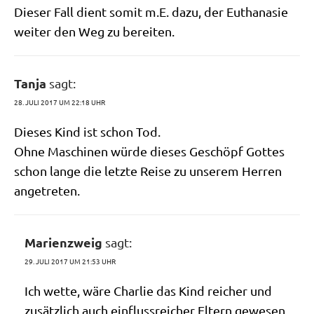
Die­ser Fall dient somit m.E. dazu, der Eutha­na­sie
wei­ter den Weg zu bereiten.
Tanja
sagt:
28. JULI 2017 UM 22:18 UHR
Die­ses Kind ist schon Tod.
Ohne Maschi­nen wür­de die­ses Geschöpf Got­tes
schon lan­ge die letz­te Rei­se zu unse­rem Her­ren
angetreten.
Marienzweig
sagt:
29. JULI 2017 UM 21:53 UHR
Ich wet­te, wäre Char­lie das Kind rei­cher und
zusätz­lich auch ein­fluss­rei­cher Eltern gewe­sen,