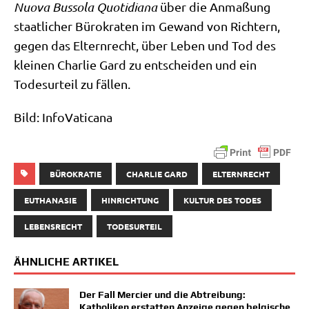
Nuo­va Bus­so­la Quo­ti­dia­na
über die Anma­ßung
staat­li­cher Büro­kra­ten im Gewand von Rich­tern,
gegen das Eltern­recht, über Leben und Tod des
klei­nen Char­lie Gard zu ent­schei­den und ein
Todes­ur­teil zu fällen.
Bild: Info­Va­ti­ca­na
BÜROKRATIE
CHARLIE GARD
ELTERNRECHT
EUTHANASIE
HINRICHTUNG
KULTUR DES TODES
LEBENSRECHT
TODESURTEIL
ÄHNLICHE ARTIKEL
Der Fall Mercier und die Abtreibung:
Katholiken erstatten Anzeige gegen belgische