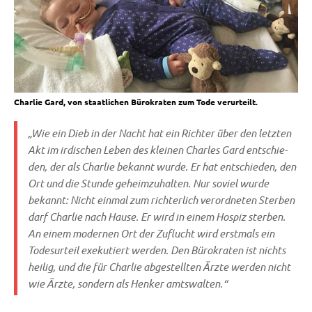
Charlie Gard, von staatlichen Bürokraten zum Tode verurteilt.
„Wie ein Dieb in der Nacht hat ein Rich­ter über den letz­ten
Akt im irdi­schen Leben des klei­nen Charles Gard ent­schie­
den, der als Char­lie bekannt wur­de. Er hat ent­schie­den, den
Ort und die Stun­de geheim­zu­hal­ten. Nur soviel wur­de
bekannt: Nicht ein­mal zum rich­ter­lich ver­ord­ne­ten Ster­ben
darf Char­lie nach Hau­se. Er wird in einem Hos­piz ster­ben.
An einem moder­nen Ort der Zuflucht wird erst­mals ein
Todes­ur­teil exe­ku­tiert wer­den. Den Büro­kra­ten ist nichts
hei­lig, und die für Char­lie abge­stell­ten Ärz­te wer­den nicht
wie Ärz­te, son­dern als Hen­ker amtswalten.“