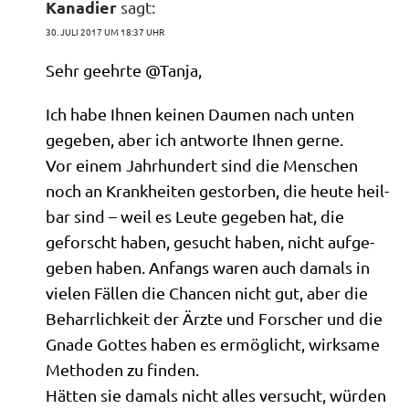
Kanadier
sagt:
30. JULI 2017 UM 18:37 UHR
Sehr geehr­te @Tanja,
Ich habe Ihnen kei­nen Dau­men nach unten
gege­ben, aber ich ant­wor­te Ihnen gerne.
Vor einem Jahr­hun­dert sind die Men­schen
noch an Krank­hei­ten gestor­ben, die heu­te heil­
bar sind – weil es Leu­te gege­ben hat, die
geforscht haben, gesucht haben, nicht auf­ge­
ge­ben haben. Anfangs waren auch damals in
vie­len Fäl­len die Chan­cen nicht gut, aber die
Beharr­lich­keit der Ärz­te und For­scher und die
Gna­de Got­tes haben es ermög­licht, wirk­sa­me
Metho­den zu finden.
Hät­ten sie damals nicht alles ver­sucht, wür­den