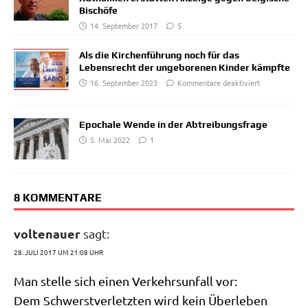
Bischöfe
14. September 2017
5
Als die Kirchenführung noch für das
Lebensrecht der ungeborenen Kinder kämpfte
16. September 2023
Kommentare deaktiviert
Epochale Wende in der Abtreibungsfrage
5. Mai 2022
1
8 KOMMENTARE
voltenauer
sagt:
28. JULI 2017 UM 21:08 UHR
Man stel­le sich einen Ver­kehrs­un­fall vor:
Dem Schwerst­ver­letz­ten wird kein Über­le­ben