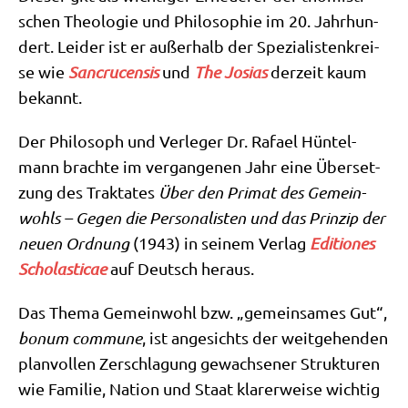
schen Theo­lo­gie und Phi­lo­so­phie im 20. Jahr­hun­
dert. Lei­der ist er außer­halb der Spe­zia­li­sten­krei­
se wie
Sancrucen­sis
und
The Josi­as
der­zeit kaum
bekannt.
Der Phi­lo­soph und Ver­le­ger Dr. Rafa­el Hün­tel­
mann brach­te im ver­gan­ge­nen Jahr eine Über­set­
zung des Trak­ta­tes
Über den Pri­mat des Gemein­
wohls – Gegen die Per­so­na­li­sten und das Prin­zip der
neu­en Ord­nung
(1943) in sei­nem Ver­lag
Edi­tio­nes
Scho­la­sti­cae
auf Deutsch heraus.
Das The­ma Gemein­wohl bzw. „gemein­sa­mes Gut“,
bonum com­mu­ne
, ist ange­sichts der weit­ge­hen­den
plan­vol­len Zer­schla­gung gewach­se­ner Struk­tu­ren
wie Fami­lie, Nati­on und Staat kla­rer­wei­se wich­tig