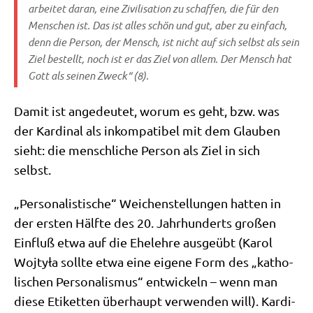
arbei­tet dar­an, eine Zivi­li­sa­ti­on zu schaf­fen, die für den
Men­schen ist. Das ist alles schön und gut, aber zu ein­fach,
denn die Per­son, der Mensch, ist nicht auf sich selbst als sein
Ziel bestellt, noch ist er das Ziel von allem. Der Mensch hat
Gott als sei­nen Zweck“ (8).
Damit ist ange­deu­tet, wor­um es geht, bzw. was
der Kar­di­nal als inkom­pa­ti­bel mit dem Glau­ben
sieht: die mensch­li­che Per­son als Ziel in sich
selbst.
„Per­so­na­li­sti­sche“ Wei­chen­stel­lun­gen hat­ten in
der ersten Hälf­te des 20. Jahr­hun­derts gro­ßen
Ein­fluß etwa auf die Ehe­leh­re aus­ge­übt (Karol
Woj­ty­ła soll­te etwa eine eige­ne Form des „katho­
li­schen Per­so­na­lis­mus“ ent­wickeln – wenn man
die­se Eti­ket­ten über­haupt ver­wen­den will). Kar­di­