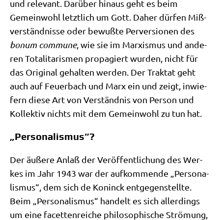
und rele­vant. Dar­über hin­aus geht es beim
Gemein­wohl letzt­lich um Gott. Daher dür­fen Miß­
ver­ständ­nis­se oder bewuß­te Per­ver­sio­nen des
bonum com­mu­ne
, wie sie im Mar­xis­mus und ande­
ren Tota­li­ta­ris­men pro­pa­giert wur­den, nicht für
das Ori­gi­nal gehal­ten wer­den. Der Trak­tat geht
auch auf Feu­er­bach und Marx ein und zeigt, inwie­
fern die­se Art von Ver­ständ­nis von Per­son und
Kol­lek­tiv nichts mit dem Gemein­wohl zu tun hat.
„Personalismus“?
Der äuße­re Anlaß der Ver­öf­fent­li­chung des Wer­
kes im Jahr 1943 war der auf­kom­men­de „Per­so­na­
lis­mus“, dem sich de Konin­ck ent­ge­gen­stell­te.
Beim „Per­so­na­lis­mus“ han­delt es sich aller­dings
um eine facet­ten­rei­che phi­lo­so­phi­sche Strö­mung,