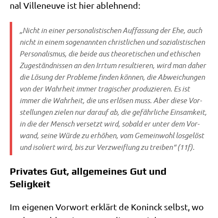
nal Ville­neuve ist hier ablehnend:
„Nicht in einer
per­so­na­li­sti­schen Auf­fas­sung der Ehe
, auch
nicht in einem soge­nann­ten
christ­li­chen und sozia­li­sti­schen
Per­so­na­lis­mus
, die bei­de aus theo­re­ti­schen und ethi­schen
Zuge­ständ­nis­sen an den Irr­tum resul­tie­ren, wird man daher
die Lösung der Pro­ble­me fin­den kön­nen, die Abwei­chun­gen
von der Wahr­heit immer tra­gi­scher pro­du­zie­ren. Es ist
immer die Wahr­heit, die uns erlö­sen muss. Aber die­se Vor­
stel­lun­gen zie­len nur dar­auf ab, die gefähr­li­che Ein­sam­keit,
in die der Mensch ver­setzt wird, sobald er unter dem Vor­
wand, sei­ne Wür­de zu erhö­hen, vom Gemein­wohl los­ge­löst
und iso­liert wird, bis zur Ver­zweif­lung zu trei­ben“ (11f).
Privates Gut, allgemeines Gut und
Seligkeit
Im eige­nen Vor­wort erklärt de Konin­ck selbst, wo