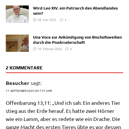
Wird Leo XIV. ein Patriarch des Abendlandes
sein?
28. Mai 2025
3
Una Voce zur Ankündigung von Bischofsweihen
durch die Piusbruderschaft
10. Februar 2026
4
2 KOMMENTARE
Besucher
sagt:
11. SEPTEMBER 2025 UM 7:57 UHR
Offen­ba­rung 13,11: „Und ich sah: Ein ande­res Tier
stieg aus der Erde her­auf. Es hat­te zwei Hör­ner
wie ein Lamm, aber es rede­te wie ein Dra­che. Die
gan­ze Macht des ersten Tie­res übte es vor des­sen