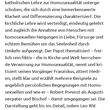
katho­li­schen Leh­re zur Homo­se­xua­li­tät unter­ge­
scho­ben, die sich durch eine bemer­kens­wer­te
Klar­heit und Dif­fe­ren­zie­rung cha­rak­te­ri­siert. Die
kirch­li­che Leh­re wird ver­tei­digt, ein­deu­tig gelehrt
und zugleich die Annah­me von Men­schen mit
homo­se­xu­el­len Nei­gun­gen in Lie­be, Für­sor­ge und
ech­tem Bemü­hen um das See­len­heil durch
Umkehr auf­ge­zeigt. Der Papst the­ma­ti­siert – frei­
lich rein fik­tiv – die in Kir­che und Welt herr­schen­
de Ver­wir­rung zur Homo­se­xua­li­tät, nennt und kri­
ti­siert sei­nen Vor­gän­ger Fran­zis­kus, zitiert Medi­
en, stellt klar und erzählt meh­re­re Bei­spie­le zu
angeb­lich per­sön­li­chen Begeg­nun­gen mit Homo­
se­xu­el­len und wie er – Robert Pre­vost als Augu­sti­
ner­pa­ter und Bischof – damit umge­gan­gen sei. Die
Dar­stel­lung geht bis ins Detail, indem Leo XIV.