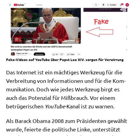
Fake-Videos auf YouTube über Papst Leo XIV. sorgen für Verwirrung
Das Inter­net ist ein mäch­ti­ges Werk­zeug für die
Ver­brei­tung von Infor­ma­tio­nen und für die Kom­
mu­ni­ka­ti­on. Doch wie jedes Werk­zeug birgt es
auch das Poten­zi­al für Miß­brauch. Vor einem
betrü­ge­ri­schen
You­Tube
-Kanal ist zu warnen.
Als Barack Oba­ma 2008 zum Prä­si­den­ten gewählt
wur­de, fei­er­te die poli­ti­sche Lin­ke, unter­stützt