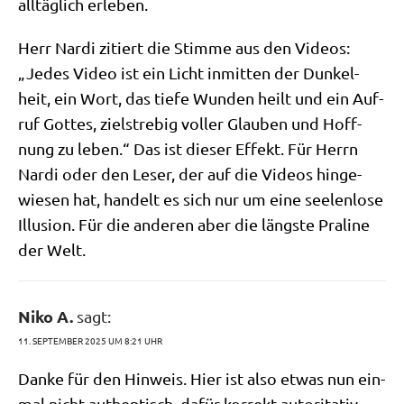
all­täg­lich erleben.
Herr Nar­di zitiert die Stim­me aus den Vide­os:
„Jedes Video ist ein Licht inmit­ten der Dun­kel­
heit, ein Wort, das tie­fe Wun­den heilt und ein Auf­
ruf Got­tes, ziel­stre­big vol­ler Glau­ben und Hoff­
nung zu leben.“ Das ist die­ser Effekt. Für Herrn
Nar­di oder den Leser, der auf die Vide­os hin­ge­
wie­sen hat, han­delt es sich nur um eine see­len­lo­se
Illu­si­on. Für die ande­ren aber die läng­ste Pra­li­ne
der Welt.
Niko A.
sagt:
11. SEPTEMBER 2025 UM 8:21 UHR
Dan­ke für den Hin­weis. Hier ist also etwas nun ein­
mal nicht authen­tisch, dafür kor­rekt auto­ri­ta­tiv.