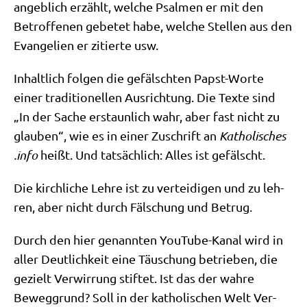
angeb­lich erzählt, wel­che Psal­men er mit den
Betrof­fe­nen gebe­tet habe, wel­che Stel­len aus den
Evan­ge­li­en er zitier­te usw.
Inhalt­lich fol­gen die gefälsch­ten Papst-Wor­te
einer tra­di­tio­nel­len Aus­rich­tung. Die Tex­te sind
„In der Sache erstaun­lich wahr, aber fast nicht zu
glau­ben“, wie es in einer Zuschrift an
Katho​li​sches​
.info
heißt. Und tat­säch­lich: Alles ist gefälscht.
Die kirch­li­che Leh­re ist zu ver­tei­di­gen und zu leh­
ren, aber nicht durch Fäl­schung und Betrug.
Durch den hier genann­ten You­Tube-Kanal wird in
aller Deut­lich­keit eine Täu­schung betrie­ben, die
gezielt Ver­wir­rung stif­tet. Ist das der wah­re
Beweg­grund? Soll in der katho­li­schen Welt Ver­