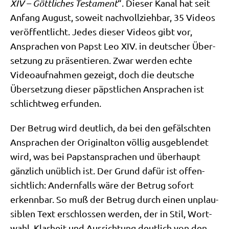
XIV – Gött­li­ches Testa­ment
“. Die­ser Kanal hat seit
Anfang August, soweit nach­voll­zieh­bar, 35 Vide­os
ver­öf­fent­licht. Jedes die­ser Vide­os gibt vor,
Anspra­chen von Papst Leo XIV. in deut­scher Über­
set­zung zu prä­sen­tie­ren. Zwar wer­den ech­te
Video­auf­nah­men gezeigt, doch die deut­sche
Über­set­zung die­ser päpst­li­chen Anspra­chen ist
schlicht­weg erfunden.
Der Betrug wird deut­lich, da bei den gefälsch­ten
Anspra­chen der Ori­gi­nal­ton völ­lig aus­ge­blen­det
wird, was bei Papst­an­spra­chen und über­haupt
gänz­lich unüb­lich ist. Der Grund dafür ist offen­
sicht­lich: Andern­falls wäre der Betrug sofort
erkenn­bar. So muß der Betrug durch einen unplau­
si­blen Text erschlos­sen wer­den, der in Stil, Wort­
wahl, Klar­heit und Aus­rich­tung deut­lich von den