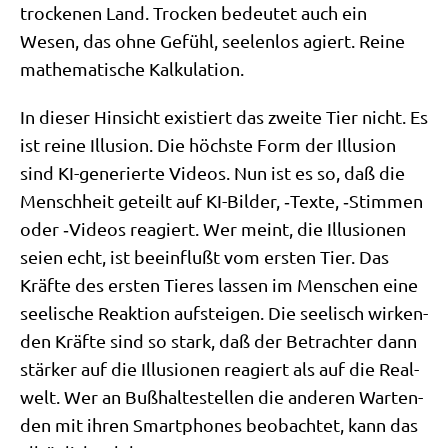
trocke­nen Land. Trocken bedeu­tet auch ein
Wesen, das ohne Gefühl, see­len­los agiert. Rei­ne
mathe­ma­ti­sche Kalkulation.
In die­ser Hin­sicht exi­stiert das zwei­te Tier nicht. Es
ist rei­ne Illu­si­on. Die höch­ste Form der Illu­si­on
sind KI-gene­rier­te Vide­os. Nun ist es so, daß die
Mensch­heit geteilt auf KI-Bil­der, ‑Tex­te, ‑Stim­men
oder ‑Vide­os reagiert. Wer meint, die Illu­sio­nen
sei­en echt, ist beein­flußt vom ersten Tier. Das
Kräf­te des ersten Tie­res las­sen im Men­schen eine
see­li­sche Reak­ti­on auf­stei­gen. Die see­lisch wir­ken­
den Kräf­te sind so stark, daß der Betrach­ter dann
stär­ker auf die Illu­sio­nen reagiert als auf die Real­
welt. Wer an Buß­hal­te­stel­len die ande­ren War­ten­
den mit ihren Smart­phones beob­ach­tet, kann das