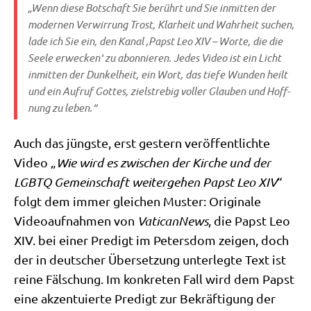
„Wenn die­se Bot­schaft Sie berührt und Sie inmit­ten der
moder­nen Ver­wir­rung Trost, Klar­heit und Wahr­heit suchen,
lade ich Sie ein, den Kanal ‚Papst Leo XIV – Wor­te, die die
See­le erwecken‘ zu abon­nie­ren. Jedes Video ist ein Licht
inmit­ten der Dun­kel­heit, ein Wort, das tie­fe Wun­den heilt
und ein Auf­ruf Got­tes, ziel­stre­big vol­ler Glau­ben und Hoff­
nung zu leben.“
Auch das jüng­ste, erst gestern ver­öf­fent­lich­te
Video „
Wie wird es zwi­schen der Kir­che und der
LGBTQ Gemein­schaft wei­ter­ge­hen Papst Leo XIV
“
folgt dem immer glei­chen Muster: Ori­gi­na­le
Video­auf­nah­men von
Vati­can­News
, die Papst Leo
XIV. bei einer Pre­digt im Peters­dom zei­gen, doch
der in deut­scher Über­set­zung unter­leg­te Text ist
rei­ne Fäl­schung. Im kon­kre­ten Fall wird dem Papst
eine akzen­tu­ier­te Pre­digt zur Bekräf­ti­gung der