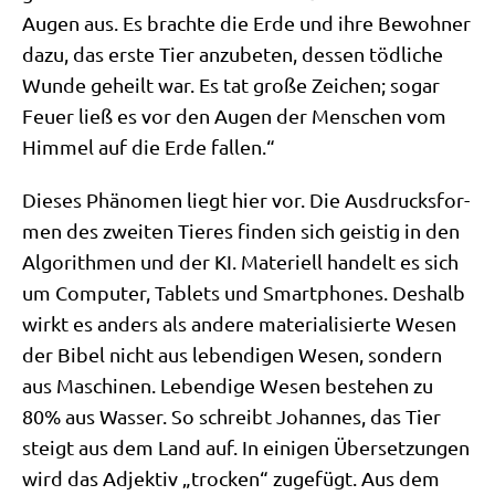
Augen aus. Es brach­te die Erde und ihre Bewoh­ner
dazu, das erste Tier anzu­be­ten, des­sen töd­li­che
Wun­de geheilt war. Es tat gro­ße Zei­chen; sogar
Feu­er ließ es vor den Augen der Men­schen vom
Him­mel auf die Erde fallen.“
Die­ses Phä­no­men liegt hier vor. Die Aus­drucks­for­
men des zwei­ten Tie­res fin­den sich gei­stig in den
Algo­rith­men und der KI. Mate­ri­ell han­delt es sich
um Com­pu­ter, Tablets und Smart­phones. Des­halb
wirkt es anders als ande­re mate­ria­li­sier­te Wesen
der Bibel nicht aus leben­di­gen Wesen, son­dern
aus Maschi­nen. Leben­di­ge Wesen bestehen zu
80% aus Was­ser. So schreibt Johan­nes, das Tier
steigt aus dem Land auf. In eini­gen Über­set­zun­gen
wird das Adjek­tiv „trocken“ zuge­fügt. Aus dem