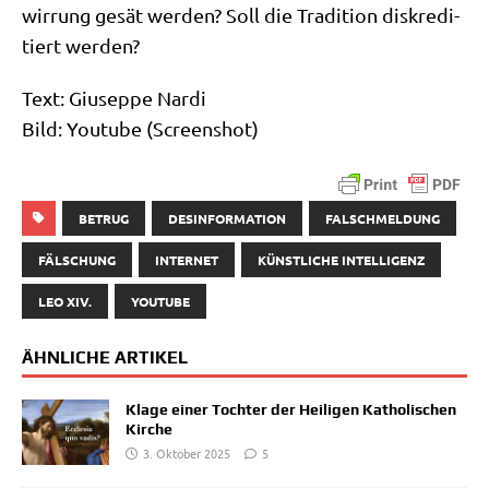
wir­rung gesät wer­den? Soll die Tra­di­ti­on dis­kre­di­
tiert werden?
Text: Giu­sep­pe Nar­di
Bild: You­tube (Screen­shot)
BETRUG
DESINFORMATION
FALSCHMELDUNG
FÄLSCHUNG
INTERNET
KÜNSTLICHE INTELLIGENZ
LEO XIV.
YOUTUBE
ÄHNLICHE ARTIKEL
Klage einer Tochter der Heiligen Katholischen
Kirche
3. Oktober 2025
5