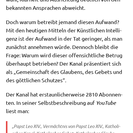
bekann­ten Anspra­chen abweicht.
Doch war­um betreibt jemand die­sen Auf­wand?
Mit den heu­ti­gen Mit­teln der Künst­li­chen Intel­li­
genz ist der Auf­wand in der Tat gerin­ger, als man
zunächst anneh­men wür­de. Den­noch bleibt die
Fra­ge: War­um wird die­ser offen­sicht­li­che Betrug
über­haupt betrie­ben? Der Kanal prä­sen­tiert sich
als „Gemein­schaft des Glau­bens, des Gebets und
des gött­li­chen Schutzes“.
Der Kanal hat erstaun­li­cher­wei­se 2810 Abon­nen­
ten. In sei­ner Selbst­be­schrei­bung auf
You­Tube
liest man:
„Papst Leo XIV., Ver­mächt­nis von Papst Leo XIV., Katho­li­