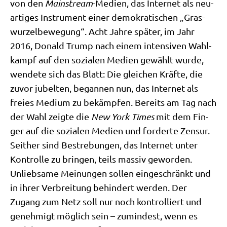
von den
Main­stream
-Medi­en, das Inter­net als neu­
ar­ti­ges Instru­ment einer demo­kra­ti­schen „Gras­
wur­zel­be­we­gung“. Acht Jah­re spä­ter, im Jahr
2016, Donald Trump nach einem inten­si­ven Wahl­
kampf auf den sozia­len Medi­en gewählt wur­de,
wen­de­te sich das Blatt: Die glei­chen Kräf­te, die
zuvor jubel­ten, began­nen nun, das Inter­net als
frei­es Medi­um zu bekämp­fen. Bereits am Tag nach
der Wahl zeig­te die
New York Times
mit dem Fin­
ger auf die sozia­len Medi­en und for­der­te Zen­sur.
Seit­her sind Bestre­bun­gen, das Inter­net unter
Kon­trol­le zu brin­gen, teils mas­siv gewor­den.
Unlieb­sa­me Mei­nun­gen sol­len ein­ge­schränkt und
in ihrer Ver­brei­tung behin­dert wer­den. Der
Zugang zum Netz soll nur noch kon­trol­liert und
geneh­migt mög­lich sein – zumin­dest, wenn es