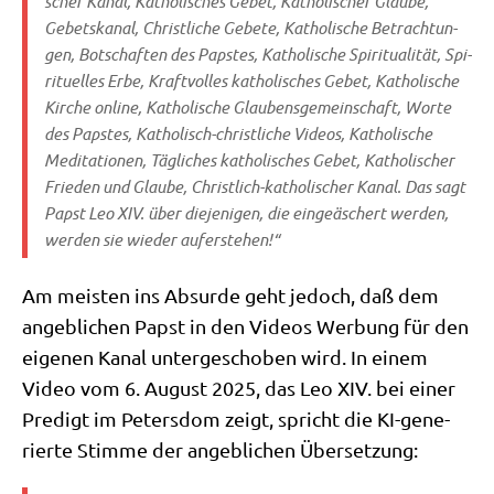
scher Kanal, Katho­li­sches Gebet, Katho­li­scher Glau­be,
Gebets­ka­nal, Christ­li­che Gebe­te, Katho­li­sche Betrach­tun­
gen, Bot­schaf­ten des Pap­stes, Katho­li­sche Spi­ri­tua­li­tät, Spi­
ri­tu­el­les Erbe, Kraft­vol­les katho­li­sches Gebet, Katho­li­sche
Kir­che online, Katho­li­sche Glau­bens­ge­mein­schaft, Wor­te
des Pap­stes, Katho­lisch-christ­li­che Vide­os, Katho­li­sche
Medi­ta­tio­nen, Täg­li­ches katho­li­sches Gebet, Katho­li­scher
Frie­den und Glau­be, Christ­lich-katho­li­scher Kanal. Das sagt
Papst Leo XIV. über die­je­ni­gen, die ein­ge­äschert wer­den,
wer­den sie wie­der auferstehen!“
Am mei­sten ins Absur­de geht jedoch, daß dem
angeb­li­chen Papst in den Vide­os Wer­bung für den
eige­nen Kanal unter­ge­scho­ben wird. In einem
Video vom 6. August 2025, das Leo XIV. bei einer
Pre­digt im Peters­dom zeigt, spricht die KI-gene­
rier­te Stim­me der angeb­li­chen Übersetzung: