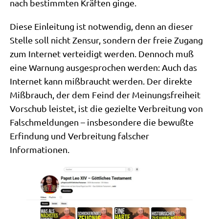
nach bestimm­ten Kräf­ten ginge.
Die­se Ein­lei­tung ist not­wen­dig, denn an die­ser
Stel­le soll nicht Zen­sur, son­dern der freie Zugang
zum Inter­net ver­tei­digt wer­den. Den­noch muß
eine War­nung aus­ge­spro­chen wer­den: Auch das
Inter­net kann miß­braucht wer­den. Der direk­te
Miß­brauch, der dem Feind der Mei­nungs­frei­heit
Vor­schub lei­stet, ist die geziel­te Ver­brei­tung von
Falsch­mel­dun­gen – ins­be­son­de­re die bewuß­te
Erfin­dung und Ver­brei­tung fal­scher
Informationen.