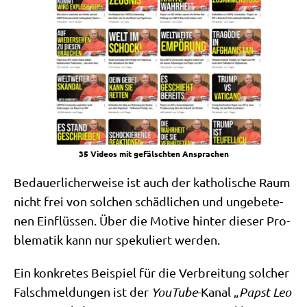
35 Vide­os mit gefälsch­ten Ansprachen
Bedau­er­li­cher­wei­se ist auch der katho­li­sche Raum
nicht frei von sol­chen schäd­li­chen und unge­be­te­
nen Ein­flüs­sen. Über die Moti­ve hin­ter die­ser Pro­
ble­ma­tik kann nur spe­ku­liert werden.
Ein kon­kre­tes Bei­spiel für die Ver­brei­tung sol­cher
Falsch­mel­dun­gen ist der
You­Tube
-Kanal „
Papst Leo