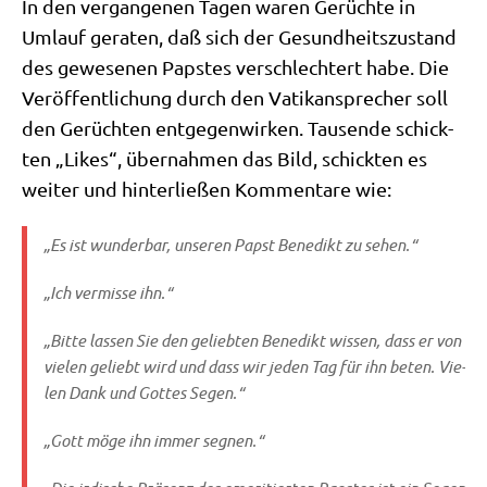
In den ver­gan­ge­nen Tagen waren Gerüch­te in
Umlauf gera­ten, daß sich der Gesund­heits­zu­stand
des gewe­se­nen Pap­stes ver­schlech­tert habe. Die
Ver­öf­fent­li­chung durch den Vati­kan­spre­cher soll
den Gerüch­ten ent­ge­gen­wir­ken. Tau­sen­de schick­
ten „Likes“, über­nah­men das Bild, schick­ten es
wei­ter und hin­ter­lie­ßen Kom­men­ta­re wie:
„Es ist wun­der­bar, unse­ren Papst Bene­dikt zu sehen.“
„Ich ver­mis­se ihn.“
„Bit­te las­sen Sie den gelieb­ten Bene­dikt wis­sen, dass er von
vie­len geliebt wird und dass wir jeden Tag für ihn beten. Vie­
len Dank und Got­tes Segen.“
„Gott möge ihn immer segnen.“