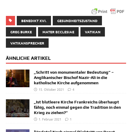
BENEDIKT XVI.
GESUNDHEITSZUSTAND
GREG BURKE
MATER ECCLESIAE
VATIKAN
VATIKANSPRECHER
ÄHNLICHE ARTIKEL
„Schritt von monumentaler Bedeutung“ –
Anglikanischer Bischof Nazir-Ali in die
katholische Kirche aufgenommen
15. Oktober 2021
4
„Ist blutleere Kirche Frankreichs überhaupt
fähig, noch einmal gegen die Tradition in den
Krieg zu ziehen?“
1. Februar 2021
1
[Update] Noch einmal Rücktritt von Papst