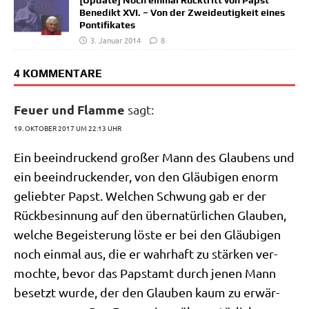
Benedikt XVI. – Von der Zweideutigkeit eines
Pontifikates
3. Januar 2014
8
4 KOMMENTARE
Feuer und Flamme
sagt:
19. OKTOBER 2017 UM 22:13 UHR
Ein beein­druckend gro­ßer Mann des Glau­bens und
ein beein­drucken­der, von den Gläu­bi­gen enorm
gelieb­ter Papst. Wel­chen Schwung gab er der
Rück­be­sin­nung auf den über­na­tür­li­chen Glau­ben,
wel­che Begei­ste­rung löste er bei den Gläu­bi­gen
noch ein­mal aus, die er wahr­haft zu stär­ken ver­
moch­te, bevor das Papst­amt durch jenen Mann
besetzt wur­de, der den Glau­ben kaum zu erwär­