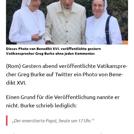
Dieses Photo von Benedikt XVI. veröffentlichte gestern
Vatikansprecher Greg Burke ohne jeden Kommentar.
(Rom) Gestern abend ver­öf­fent­lich­te Vati­kan­spre­
cher Greg Bur­ke auf Twit­ter ein Pho­to von Bene­
dikt XVI.
Einen Grund für die Ver­öf­fent­li­chung nann­te er
nicht. Bur­ke schrieb lediglich:
„Der eme­ri­tier­te Papst, heu­te um 17 Uhr.“