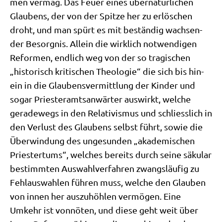
men ver­mag. Das Feu­er eines über­na­tür­li­chen
Glau­bens, der von der Spit­ze her zu erlö­schen
droht, und man spürt es mit bestän­dig wach­sen­
der Besorg­nis. Allein die wirk­lich not­wen­di­gen
Refor­men, end­lich weg von der so tra­gi­schen
„histo­risch kri­ti­schen Theo­lo­gie“ die sich bis hin­
ein in die Glau­bens­ver­mitt­lung der Kin­der und
sogar Prie­ster­amts­an­wär­ter aus­wirkt, wel­che
gera­de­wegs in den Rela­ti­vis­mus und schliess­lich in
den Ver­lust des Glau­bens selbst führt, sowie die
Über­win­dung des unge­sun­den „aka­de­mi­schen
Prie­ster­tums“, wel­ches bereits durch sei­ne säku­lar
bestimm­ten Aus­wahl­ver­fah­ren zwangs­läu­fig zu
Fehl­aus­wah­len füh­ren muss, wel­che den Glau­ben
von innen her aus­zu­höh­len ver­mö­gen. Eine
Umkehr ist von­nö­ten, und die­se geht weit über