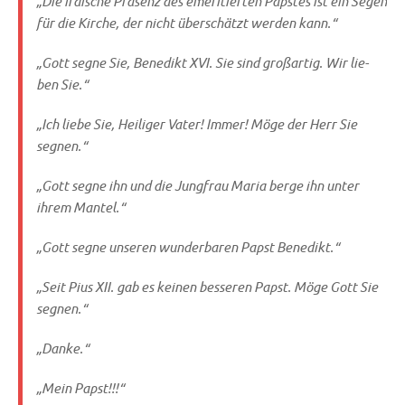
„Die irdi­sche Prä­senz des eme­ri­tier­ten Pap­stes ist ein Segen
für die Kir­che, der nicht über­schätzt wer­den kann.“
„Gott seg­ne Sie, Bene­dikt XVI. Sie sind groß­ar­tig. Wir lie­
ben Sie.“
„Ich lie­be Sie, Hei­li­ger Vater! Immer! Möge der Herr Sie
segnen.“
„Gott seg­ne ihn und die Jung­frau Maria ber­ge ihn unter
ihrem Mantel.“
„Gott seg­ne unse­ren wun­der­ba­ren Papst Benedikt.“
„Seit Pius XII. gab es kei­nen bes­se­ren Papst. Möge Gott Sie
segnen.“
„Dan­ke.“
„Mein Papst!!!“