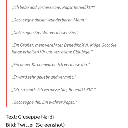
„Ich lie­be und ver­mis­se Sie, Papst Benedikt!!“
„Gott seg­ne die­sen wun­der­ba­ren Mann.“
„Gott seg­ne Sie. Wir ver­mis­sen Sie.“
„Ein Gro­ßer, mein ver­ehr­ter Bene­dikt XVI. Möge Gott Sie
lan­ge erhal­ten für uns ver­ra­te­ne Gläubige.“
„Ein neu­er Kir­chen­va­ter. Ich ver­mis­se ihn.“
„Er wird sehr geliebt und vermißt.“
„Oh, so sanft. Ich ver­mis­se Sie, Bene­dikt XVI.“
„Gott seg­ne ihn. Ein wah­rer Papst.“
Text: Giu­sep­pe Nardi
Bild: Twit­ter (Screen­shot)