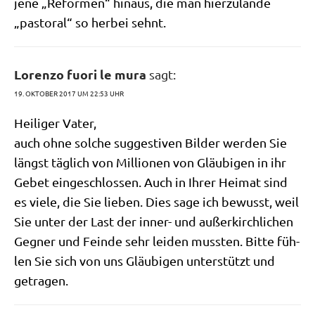
jene „Refor­men“ hin­aus, die man hier­zu­lan­de
„pasto­ral“ so her­bei sehnt.
Lorenzo fuori le mura
sagt:
19. OKTOBER 2017 UM 22:53 UHR
Hei­li­ger Vater,
auch ohne sol­che sug­ge­sti­ven Bil­der wer­den Sie
längst täg­lich von Mil­lio­nen von Gläu­bi­gen in ihr
Gebet ein­ge­schlos­sen. Auch in Ihrer Hei­mat sind
es vie­le, die Sie lie­ben. Dies sage ich bewusst, weil
Sie unter der Last der inner- und außer­kirch­li­chen
Geg­ner und Fein­de sehr lei­den muss­ten. Bit­te füh­
len Sie sich von uns Gläu­bi­gen unter­stützt und
getragen.