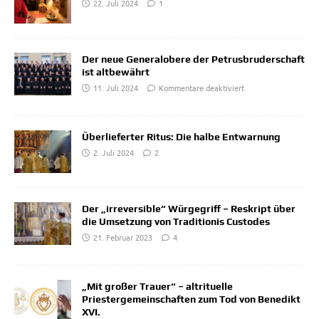
22. Juli 2024
1
Der neue Generalobere der Petrusbruderschaft
ist altbewährt
11. Juli 2024
Kommentare deaktiviert
Überlieferter Ritus: Die halbe Entwarnung
2. Juli 2024
2
Der „irreversible“ Würgegriff – Reskript über
die Umsetzung von Traditionis Custodes
21. Februar 2023
4
„Mit großer Trauer“ – altrituelle
Priestergemeinschaften zum Tod von Benedikt
XVI.