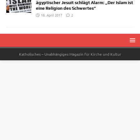
ägyptischer Jesuit schlägt Alarm: „Der Islam ist
eine Religion des Schwertes“
18. April 2017
2
Katholisches – Unabhängiges Magazin für Kirche und Kultur