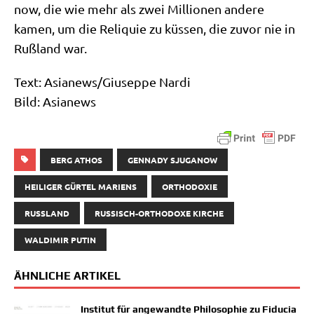
now, die wie mehr als zwei Mil­lio­nen ande­re
kamen, um die Reli­quie zu küs­sen, die zuvor nie in
Ruß­land war.
Text: Asianews/​Giuseppe Nardi
Bild: Asianews
BERG ATHOS
GENNADY SJUGANOW
HEILIGER GÜRTEL MARIENS
ORTHODOXIE
RUSSLAND
RUSSISCH-ORTHODOXE KIRCHE
WALDIMIR PUTIN
ÄHNLICHE ARTIKEL
Institut für angewandte Philosophie zu Fiducia