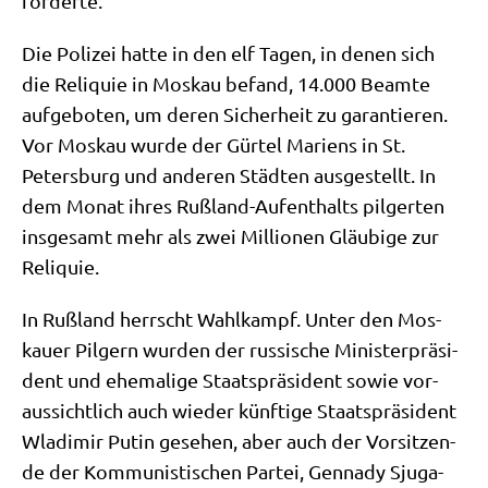
förderte.
Die Poli­zei hat­te in den elf Tagen, in denen sich
die Reli­quie in Mos­kau befand, 14.000 Beam­te
auf­ge­bo­ten, um deren Sicher­heit zu garan­tie­ren.
Vor Mos­kau wur­de der Gür­tel Mari­ens in St.
Peters­burg und ande­ren Städ­ten aus­ge­stellt. In
dem Monat ihres Ruß­land-Auf­ent­halts pil­ger­ten
ins­ge­samt mehr als zwei Mil­lio­nen Gläu­bi­ge zur
Reliquie.
In Ruß­land herrscht Wahl­kampf. Unter den Mos­
kau­er Pil­gern wur­den der rus­si­sche Mini­ster­prä­si­
dent und ehe­ma­li­ge Staats­prä­si­dent sowie vor­
aus­sicht­lich auch wie­der künf­ti­ge Staats­prä­si­dent
Wla­di­mir Putin gese­hen, aber auch der Vor­sit­zen­
de der Kom­mu­ni­sti­schen Par­tei, Gen­na­dy Sju­ga­