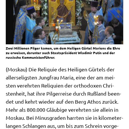
Zwei Millionen Pilger kamen, um dem Heiligen Gürtel Mariens die Ehre
zu erweisen, darunter auch Staatspräsident Wladimir Putin und der
russische Kommunistenführer.
(Mos­kau) Die Reli­quie des Hei­li­gen Gür­tels der
aller­se­lig­sten Jung­frau Maria, eine der am mei­
sten ver­ehr­ten Reli­qui­en der ortho­do­xen Chri­
sten­heit, hat ihre Pil­ger­rei­se durch Ruß­land been­
det und kehrt wie­der auf den Berg Athos zurück.
Mehr als 800.000 Gläu­bi­ge ver­ehr­ten sie allein in
Mos­kau. Bei Minus­gra­den harr­ten sie in kilo­me­ter­
lan­gen Schlan­gen aus, um bis zum Schrein vor­ge­