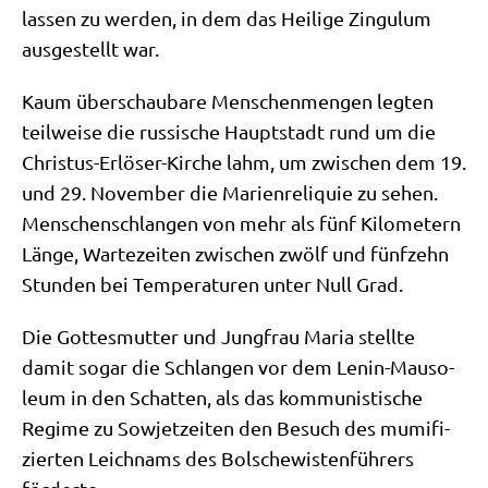
las­sen zu wer­den, in dem das Hei­li­ge Zin­gu­lum
aus­ge­stellt war.
Kaum über­schau­ba­re Men­schen­men­gen leg­ten
teil­wei­se die rus­si­sche Haupt­stadt rund um die
Chri­stus-Erlö­ser-Kir­che lahm, um zwi­schen dem 19.
und 29. Novem­ber die Mari­en­re­li­quie zu sehen.
Men­schen­schlan­gen von mehr als fünf Kilo­me­tern
Län­ge, War­te­zei­ten zwi­schen zwölf und fünf­zehn
Stun­den bei Tem­pe­ra­tu­ren unter Null Grad.
Die Got­tes­mut­ter und Jung­frau Maria stell­te
damit sogar die Schlan­gen vor dem Lenin-Mau­so­
le­um in den Schat­ten, als das kom­mu­ni­sti­sche
Regime zu Sowjet­zei­ten den Besuch des mumi­fi­
zier­ten Leich­nams des Bol­sche­wi­sten­füh­rers