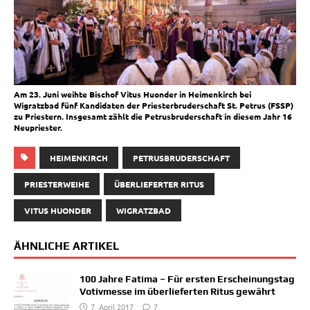
Am 23. Juni weihte Bischof Vitus Huonder in Heimenkirch bei
Wigratzbad fünf Kandidaten der Priesterbruderschaft St. Petrus (FSSP)
zu Priestern. Insgesamt zählt die Petrusbruderschaft in diesem Jahr 16
Neupriester.
HEIMENKIRCH
PETRUSBRUDERSCHAFT
PRIESTERWEIHE
ÜBERLIEFERTER RITUS
VITUS HUONDER
WIGRATZBAD
ÄHNLICHE ARTIKEL
100 Jahre Fatima – Für ersten Erscheinungstag
Votivmesse im überlieferten Ritus gewährt
7. April 2017
7