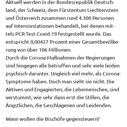
Aktu­ell wer­den in der Bun­des­re­pu­blik Deutsch­
land, der Schweiz, dem Für­sten­tum Liech­ten­stein
und Öster­reich zusam­men rund 4.300 Per­so­nen
auf Inten­siv­sta­tio­nen behan­delt, bei denen mit­
tels PCR-Test Covid-19 fest­ge­stellt wur­de. Das
ent­spricht 0,00427 Pro­zent einer Gesamt­be­völ­ke­
rung von über 106 Mil­lio­nen.
Durch die Coro­na-Maß­nah­men der Regie­run­gen
sind hin­ge­gen alle betrof­fen und sehr vie­le lei­den
psy­chisch dar­un­ter. Ungleich viel mehr, als Coro­na-
Sym­pto­me haben. Doch man sieht sie nicht. Die
Akti­ven und Enga­gier­ten, die Lebe­men­schen, sind
ver­stummt, wie sehr dann erst die Stil­len, die
Ängst­li­chen, die Geschla­ge­nen und Leidenden.
Wann wol­len die Bischö­fe gegensteuern?