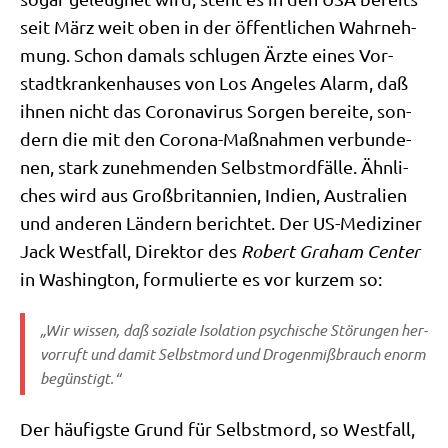
seit März weit oben in der öffent­li­chen Wahr­neh­
mung. Schon damals schlu­gen Ärz­te eines Vor­
stadt­kran­ken­hau­ses von Los Ange­les Alarm, daß
ihnen nicht das Coro­na­vi­rus Sor­gen berei­te, son­
dern die mit den Coro­na-Maß­nah­men ver­bun­de­
nen, stark zuneh­men­den Selbst­mord­fäl­le. Ähn­li­
ches wird aus Groß­bri­tan­ni­en, Indi­en, Austra­li­en
und ande­ren Län­dern berich­tet. Der US-Medi­zi­ner
Jack West­fall, Direk­tor des
Robert Gra­ham Cen­ter
in Washing­ton, for­mu­lier­te es vor kur­zem so:
„Wir wis­sen, daß sozia­le Iso­la­ti­on psy­chi­sche Stö­run­gen her­
vor­ruft und damit Selbst­mord und Dro­gen­miß­brauch enorm
begünstigt.“
Der häu­fig­ste Grund für Selbst­mord, so West­fall,