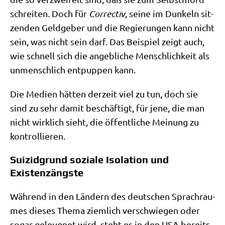
schrei­ten. Doch für
Cor­rec­tiv
, sei­ne im Dun­keln sit­
zen­den Geld­ge­ber und die Regie­run­gen kann nicht
sein, was nicht sein darf. Das Bei­spiel zeigt auch,
wie schnell sich die angeb­li­che Mensch­lich­keit als
unmensch­lich ent­pup­pen kann.
Die Medi­en hät­ten der­zeit viel zu tun, doch sie
sind zu sehr damit beschäf­tigt, für jene, die man
nicht wirk­lich sieht, die öffent­li­che Mei­nung zu
kontrollieren.
Suizidgrund soziale Isolation und
Existenzängste
Wäh­rend in den Län­dern des deut­schen Sprach­rau­
mes die­ses The­ma ziem­lich ver­schwie­gen oder
sogar geleug­net wird, steht es in den USA bereits