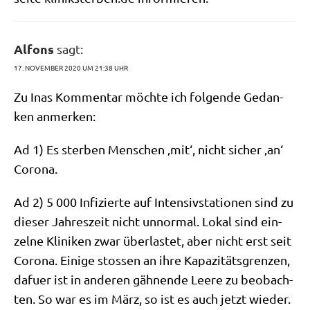
Alfons
sagt:
17. NOVEMBER 2020 UM 21:38 UHR
Zu Inas Kom­men­tar möch­te ich fol­gen­de Gedan­
ken anmerken:
Ad 1) Es ster­ben Men­schen ‚mit‘, nicht sicher ‚an‘
Corona.
Ad 2) 5 000 Infi­zier­te auf Inten­siv­sta­tio­nen sind zu
die­ser Jah­res­zeit nicht unnor­mal. Lokal sind ein­
zel­ne Kli­ni­ken zwar über­la­stet, aber nicht erst seit
Coro­na. Eini­ge sto­ssen an ihre Kapa­zi­täts­gren­zen,
dafuer ist in ande­ren gäh­nen­de Lee­re zu beob­ach­
ten. So war es im März, so ist es auch jetzt wieder.