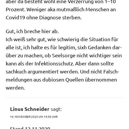
aber da besteht wohl eine Ver­zer­rung von 1–10
Pro­zent. Weni­ger aka mut­maß­lich Men­schen an
Covid19 ohne Dia­gno­se sterben.
Gut, ich bre­che hier ab.
Ich weiß sehr gut, wie schwie­rig die Situa­ti­on für
alle ist, ich hal­te es für legi­tim, sixh Gedan­ken dar­
über zu machen, ob Seel­sor­ge nicht wich­ti­ger sein
kann als der Infek­ti­ons­schutz. Aber dann soll­te
sach­kuch argu­men­tiert wer­den. Und nicht Falsch­
mel­dun­gen aus dubio­sen Quel­len über­nom­men
werden.
Linus Schneider
sagt:
16. NOVEMBER 2020 UM 14:56 UHR
Stand 12.11.2020