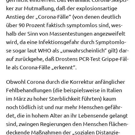
ker zur Mut­ma­ßung, daß der explo­si­ons­ar­ti­ge
Anstieg der „Coro­na-Fäl­le“ (von denen deut­lich
über 90 Pro­zent fak­tisch sym­ptom­los sind, wes­
halb der Sinn von Mas­sen­te­stun­gen ange­zwei­felt
wird, da eine Infek­ti­ons­ge­fahr durch Sym­ptom­lo­
se sogar laut WHO als „unwahr­schein­lich“ gilt) dar­
auf zurück­ge­he, daß Dro­stens PCR-Test Grip­pe-Fäl­
le als Coro­na-Fäl­le „erkennt“.
Obwohl Coro­na durch die Kor­rek­tur anfäng­li­cher
Fehl­be­hand­lun­gen (die bei­spiels­wei­se in Ita­li­en
im März zu hoher Sterb­lich­keit führ­ten) kaum
noch töd­lich ist und nur mehr Men­schen gefähr­
det, die in hohem Alter an ihr Lebens­en­de gelangt
sind, zwin­gen Regie­run­gen den Men­schen flä­chen­
decken­de Maß­nah­men der „sozia­len Distan­zie­