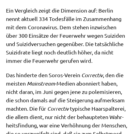
Ein Ver­gleich zeigt die Dimen­si­on auf: Ber­lin
nennt aktu­ell 334 Todes­fäl­le im Zusam­men­hang
mit dem Coro­na­vi­rus. Dem ste­hen inzwi­schen
über 300 Ein­sät­ze der Feu­er­wehr wegen Sui­zi­den
und Sui­zid­ver­su­chen gegen­über. Die tat­säch­li­che
Sui­zid­ra­te liegt noch deut­lich höher, da nicht
immer die Feu­er­wehr geru­fen wird.
Das hin­der­te den Sor­os-Ver­ein
Cor­rec­tiv
, den die
mei­sten
Main­stream
-Medi­en abon­niert haben,
nicht dar­an, im Juni gegen jene zu pole­mi­sie­ren,
die schon damals auf die Stei­ge­rung auf­merk­sam
mach­ten. Die für
Cor­rec­tiv
typi­sche Haar­spal­te­rei,
die allem dient, nur nicht der behaup­te­ten Wahr­
heits­fin­dung, war eine Ver­höh­nung der Men­schen,
die so ver­zwei­felt sind, daß sie zum Selbst­mord