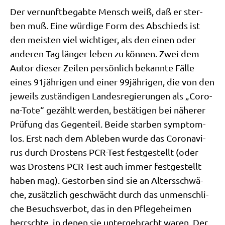
Der ver­nunft­be­gab­te Mensch weiß, daß er ster­
ben muß. Eine wür­di­ge Form des Abschieds ist
den mei­sten viel wich­ti­ger, als den einen oder
ande­ren Tag län­ger leben zu kön­nen. Zwei dem
Autor die­ser Zei­len per­sön­lich bekann­te Fäl­le
eines 91jährigen und einer 99jährigen, die von den
jeweils zustän­di­gen Lan­des­re­gie­run­gen als „Coro­
na-Tote“ gezählt wer­den, bestä­ti­gen bei nähe­rer
Prü­fung das Gegen­teil. Bei­de star­ben sym­ptom­
los. Erst nach dem Able­ben wur­de das Coro­na­vi­
rus durch Dro­stens PCR-Test fest­ge­stellt (oder
was Dro­stens PCR-Test auch immer fest­ge­stellt
haben mag). Gestor­ben sind sie an Alters­schwä­
che, zusätz­lich geschwächt durch das unmensch­li­
che Besuchs­ver­bot, das in den Pfle­ge­hei­men
herrsch­te, in denen sie unter­ge­bracht waren. Der