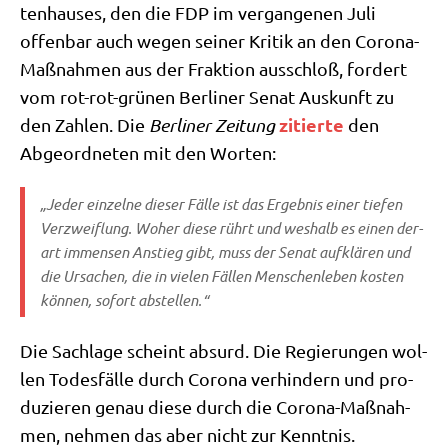
ten­hau­ses, den die FDP im ver­gan­ge­nen Juli
offen­bar auch wegen sei­ner Kri­tik an den Coro­na-
Maß­nah­men aus der Frak­ti­on aus­schloß, for­dert
vom rot-rot-grü­nen Ber­li­ner Senat Aus­kunft zu
zitier­te
den Zah­len. Die
Ber­li­ner Zei­tung
den
Abge­ord­ne­ten mit den Worten:
„Jeder ein­zel­ne die­ser Fäl­le ist das Ergeb­nis einer tie­fen
Ver­zweif­lung. Woher die­se rührt und wes­halb es einen der­
art immensen Anstieg gibt, muss der Senat auf­klä­ren und
die Ursa­chen, die in vie­len Fäl­len Men­schen­le­ben kosten
kön­nen, sofort abstellen.“
Die Sach­la­ge scheint absurd. Die Regie­run­gen wol­
len Todes­fäl­le durch Coro­na ver­hin­dern und pro­
du­zie­ren genau die­se durch die Coro­na-Maß­nah­
men, neh­men das aber nicht zur Kenntnis.