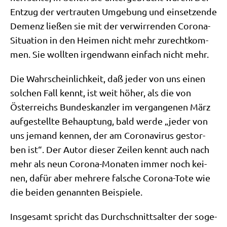
Ent­zug der ver­trau­ten Umge­bung und ein­set­zen­de
Demenz lie­ßen sie mit der ver­wir­ren­den Coro­na-
Situa­ti­on in den Hei­men nicht mehr zurecht­kom­
men. Sie woll­ten irgend­wann ein­fach nicht mehr.
Die Wahr­schein­lich­keit, daß jeder von uns einen
sol­chen Fall kennt, ist weit höher, als die von
Öster­reichs Bun­des­kanz­ler im ver­gan­ge­nen März
auf­ge­stell­te Behaup­tung, bald wer­de „jeder von
uns jemand ken­nen, der am Coro­na­vi­rus gestor­
ben ist“. Der Autor die­ser Zei­len kennt auch nach
mehr als neun Coro­na-Mona­ten immer noch kei­
nen, dafür aber meh­re­re fal­sche Coro­na-Tote wie
die bei­den genann­ten Beispiele.
Ins­ge­samt spricht das Durch­schnitts­al­ter der soge­