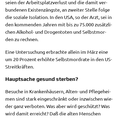
sei­en der Arbeits­platz­ver­lust und die damit ver­
bun­de­nen Exi­stenz­äng­ste, an zwei­ter Stel­le fol­ge
die sozia­le Iso­la­ti­on. In den USA, so der Arzt, sei in
den kom­men­den Jah­ren mit bis zu 75.000 zusätz­li­
chen Alko­hol- und Dro­gen­to­ten und Selbst­mor­
den zu rechnen.
Eine Unter­su­chung erbrach­te allein im März eine
um 20 Pro­zent erhöh­te Selbst­mord­ra­te in den US-
Streitkräften.
Hauptsache gesund sterben?
Besu­che in Kran­ken­häu­sern, Alten- und Pfle­ge­hei­
men sind stark ein­ge­schränkt oder inzwi­schen wie­
der ganz ver­bo­ten. Was aber wird geschützt? Was
wird damit erreicht? Daß die alten Men­schen