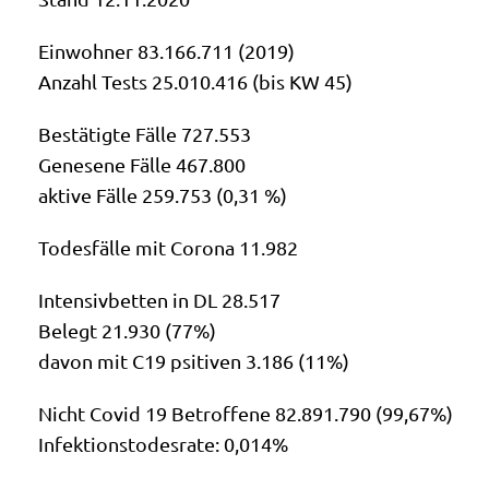
Ein­woh­ner 83.166.711 (2019)
Anzahl Tests 25.010.416 (bis KW 45)
Bestä­tig­te Fäl­le 727.553
Gene­se­ne Fäl­le 467.800
akti­ve Fäl­le 259.753 (0,31 %)
Todes­fäl­le mit Coro­na 11.982
Inten­siv­bet­ten in DL 28.517
Belegt 21.930 (77%)
davon mit C19 psi­ti­ven 3.186 (11%)
Nicht Covid 19 Betrof­fe­ne 82.891.790 (99,67%)
Infek­ti­ons­to­des­ra­te: 0,014%