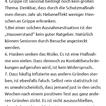
4. Grip­pe ist sai­so­nal bedingt noch kein gro­ßes
The­ma. Denk­bar, dass durch die Schutz­maß­nah­
men die­ses Jahr als Neben­ef­fekt weni­ger Men­
schen an Grip­pe erkranken.
5.Bei einer sol­chen Aus­nah­me­si­tua­ti­on ist der
„Haus­ver­stand“ kein guter Rat­ge­ber. Natür­lich
kön­nen Senio­ren durch Besu­che ange­steckt
werden.
6. Mas­ken sen­ken das Risi­ko. Es ist eine Maß­nah­
me von vie­len. Dass den­noch zu Kon­takt­be­schrän­
kun­gen auf­ge­ru­fen wird, ist kein Widerspruch..
7. Dass häu­fig Infi­zier­te aus andern Grün­den ster­
ben, ist eben­falls falsch. Selbst rein sta­ti­stisch ist
es unwahr­schein­lich, dass jemand just in den sechs
Wochen nach einem posi­ti­ven Test aus ganz ande­
ren Grün­den stirbt. Es ist nicht aus­zu­schlie­ßen,