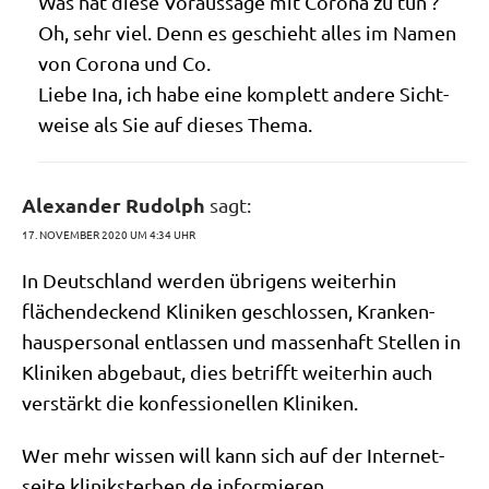
Was hat die­se Vor­aus­sa­ge mit Coro­na zu tun ?
Oh, sehr viel. Denn es geschieht alles im Namen
von Coro­na und Co.
Lie­be Ina, ich habe eine kom­plett ande­re Sicht­
wei­se als Sie auf die­ses Thema.
Alexander Rudolph
sagt:
17. NOVEMBER 2020 UM 4:34 UHR
In Deutsch­land wer­den übri­gens weiterhin
flä­chen­deckend Kli­ni­ken geschlos­sen, Kran­ken­
haus­per­so­nal ent­las­sen und mas­sen­haft Stel­len in
Kli­ni­ken abge­baut, dies betrifft wei­ter­hin auch
ver­stärkt die kon­fes­sio­nel­len Kliniken.
Wer mehr wis­sen will kann sich auf der Inter­net­
sei­te kli​nik​ster​ben​.de informieren.