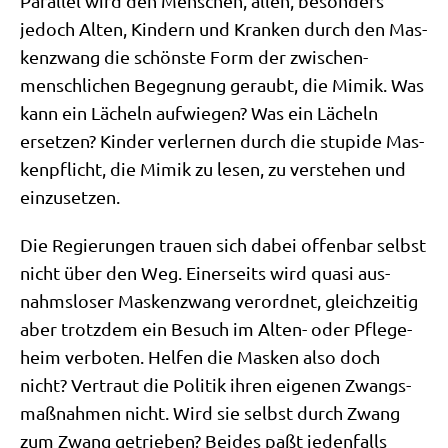
Par­al­lel wird den Men­schen, allen, beson­ders
jedoch Alten, Kin­dern und Kran­ken durch den Mas­
ken­zwang die schön­ste Form der zwi­schen­
mensch­li­chen Begeg­nung geraubt, die Mimik. Was
kann ein Lächeln auf­wie­gen? Was ein Lächeln
erset­zen? Kin­der ver­ler­nen durch die stu­pi­de Mas­
ken­pflicht, die Mimik zu lesen, zu ver­ste­hen und
einzusetzen.
Die Regie­run­gen trau­en sich dabei offen­bar selbst
nicht über den Weg. Einer­seits wird qua­si aus­
nahms­lo­ser Mas­ken­zwang ver­ord­net, gleich­zei­tig
aber trotz­dem ein Besuch im Alten- oder Pfle­ge­
heim ver­bo­ten. Hel­fen die Mas­ken also doch
nicht? Ver­traut die Poli­tik ihren eige­nen Zwangs­
maß­nah­men nicht. Wird sie selbst durch Zwang
zum Zwang getrie­ben? Bei­des paßt jeden­falls