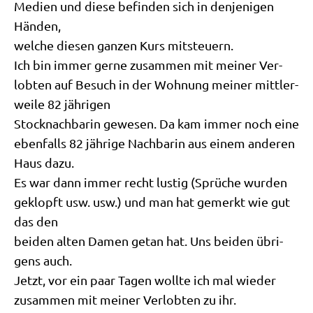
Medi­en und die­se befin­den sich in den­je­ni­gen
Händen,
wel­che die­sen gan­zen Kurs mitsteuern.
Ich bin immer ger­ne zusam­men mit mei­ner Ver­
lob­ten auf Besuch in der Woh­nung mei­ner mitt­ler­
wei­le 82 jährigen
Stock­nach­ba­rin gewe­sen. Da kam immer noch eine
eben­falls 82 jäh­ri­ge Nach­ba­rin aus einem ande­ren
Haus dazu.
Es war dann immer recht lustig (Sprü­che wur­den
geklopft usw. usw.) und man hat gemerkt wie gut
das den
bei­den alten Damen getan hat. Uns bei­den übri­
gens auch.
Jetzt, vor ein paar Tagen woll­te ich mal wie­der
zusam­men mit mei­ner Ver­lob­ten zu ihr.