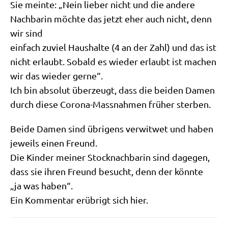
Sie mein­te: „Nein lie­ber nicht und die ande­re
Nach­ba­rin möch­te das jetzt eher auch nicht, denn
wir sind
ein­fach zuviel Haus­hal­te (4 an der Zahl) und das ist
nicht erlaubt. Sobald es wie­der erlaubt ist machen
wir das wie­der gerne“.
Ich bin abso­lut über­zeugt, dass die bei­den Damen
durch die­se Coro­na-Mass­nah­men frü­her sterben.
Bei­de Damen sind übri­gens ver­wit­wet und haben
jeweils einen Freund.
Die Kin­der mei­ner Stock­nach­ba­rin sind dage­gen,
dass sie ihren Freund besucht, denn der könnte
„ja was haben“.
Ein Kom­men­tar erüb­rigt sich hier.