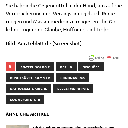
Sie haben die Gegen­mit­tel in der Hand, um auf die
Ver­un­si­che­rung und Ver­äng­sti­gung durch Regie­
run­gen und Mas­sen­me­di­en zu reagie­ren: die Gött­
li­chen Tugen­den Glau­be, Hoff­nung und Liebe.
Bild: Aerz​te​blatt​.de (Screen­shot)
5G-TECHNOLOGIE
BERLIN
BISCHÖFE
BUNDESÄRZTEKAMMER
CORONAVIRUS
KATHOLISCHE KIRCHE
SELBSTMORDRATE
SOZIALKONTAKTE
ÄHNLICHE ARTIKEL
Oh du lieber Augustin, die Wirtschaft is’ hin…