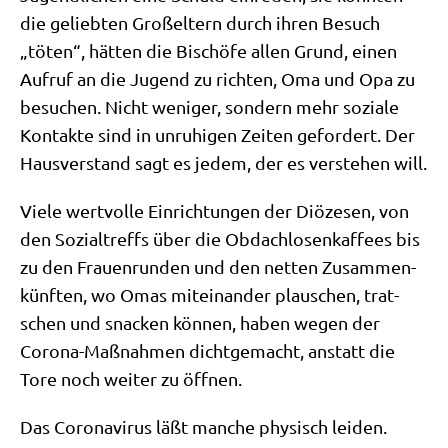
die gelieb­ten Groß­el­tern durch ihren Besuch
„töten“, hät­ten die Bischö­fe allen Grund, einen
Auf­ruf an die Jugend zu rich­ten, Oma und Opa zu
besu­chen. Nicht weni­ger, son­dern mehr sozia­le
Kon­tak­te sind in unru­hi­gen Zei­ten gefor­dert. Der
Haus­ver­stand sagt es jedem, der es ver­ste­hen will.
Vie­le wert­vol­le Ein­rich­tun­gen der Diö­ze­sen, von
den Sozi­al­treffs über die Obdach­lo­sen­kaf­fees bis
zu den Frau­en­run­den und den net­ten Zusam­men­
künf­ten, wo Omas mit­ein­an­der plau­schen, trat­
schen und snacken kön­nen, haben wegen der
Coro­na-Maß­nah­men dicht­ge­macht, anstatt die
Tore noch wei­ter zu öffnen.
Das Coro­na­vi­rus läßt man­che phy­sisch lei­den.