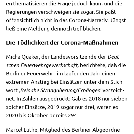
en the­ma­ti­sie­ren die Fra­ge jedoch kaum und die
Regie­run­gen ver­schwei­gen sie sogar. Sie paßt
offen­sicht­lich nicht in das Coro­na-Nar­ra­tiv. Jüngst
ließ eine Mel­dung den­noch tief blicken.
Die Tödlichkeit der Corona-Maßnahmen
Micha Quä­ker, der Lan­des­vor­sit­zen­de der
Deut­
schen Feu­er­wehr­ge­werk­schaft,
berich­te­te, daß die
Ber­li­ner Feu­er­wehr „im lau­fen­den Jahr einen
extre­men Anstieg bei Ein­sät­zen unter dem Stich­
wort ‚
Bei­na­he Strangulierung/​Erhängen
‘ ver­zeich­
net. In Zah­len aus­ge­drückt: Gab es 2018 nur sie­ben
sol­cher Ein­sät­ze, 2019 sogar nur drei, waren es
2020 bis Okto­ber bereits 294.
Mar­cel Luthe, Mit­glied des Ber­li­ner Abge­ord­ne­