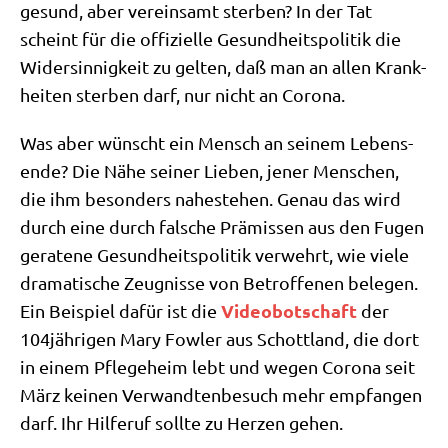
gesund, aber ver­einsamt ster­ben? In der Tat
scheint für die offi­zi­el­le Gesund­heits­po­li­tik die
Wider­sin­nig­keit zu gel­ten, daß man an allen Krank­
hei­ten ster­ben darf, nur nicht an Corona.
Was aber wünscht ein Mensch an sei­nem Lebens­
en­de? Die Nähe sei­ner Lie­ben, jener Men­schen,
die ihm beson­ders nahe­ste­hen. Genau das wird
durch eine durch fal­sche Prä­mis­sen aus den Fugen
gera­te­ne Gesund­heits­po­li­tik ver­wehrt, wie vie­le
dra­ma­ti­sche Zeug­nis­se von Betrof­fe­nen bele­gen.
Video­bot­schaft
Ein Bei­spiel dafür ist die
der
104jährigen Mary Fow­ler aus Schott­land, die dort
in einem Pfle­ge­heim lebt und wegen Coro­na seit
März kei­nen Ver­wand­ten­be­such mehr emp­fan­gen
darf. Ihr Hil­fe­ruf soll­te zu Her­zen gehen.