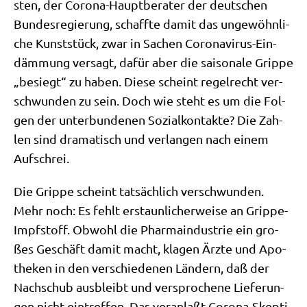
sten, der Coro­na-Haupt­be­ra­ter der deut­schen
Bun­des­re­gie­rung, schaff­te damit das unge­wöhn­li­
che Kunst­stück, zwar in Sachen Coro­na­vi­rus-Ein­
däm­mung ver­sagt, dafür aber die sai­so­na­le Grip­pe
„besiegt“ zu haben. Die­se scheint regel­recht ver­
schwun­den zu sein. Doch wie steht es um die Fol­
gen der unter­bun­de­nen Sozi­al­kon­tak­te? Die Zah­
len sind dra­ma­tisch und ver­lan­gen nach einem
Aufschrei.
Die Grip­pe scheint tat­säch­lich ver­schwun­den.
Mehr noch: Es fehlt erstaun­li­cher­wei­se an Grip­pe-
Impf­stoff. Obwohl die Phar­ma­in­du­strie ein gro­
ßes Geschäft damit macht, kla­gen Ärz­te und Apo­
the­ken in den ver­schie­de­nen Län­dern, daß der
Nach­schub aus­bleibt und ver­spro­che­ne Lie­fe­run­
gen nicht ein­tref­fen. Das ver­an­laßt Coro­na-Skep­ti­