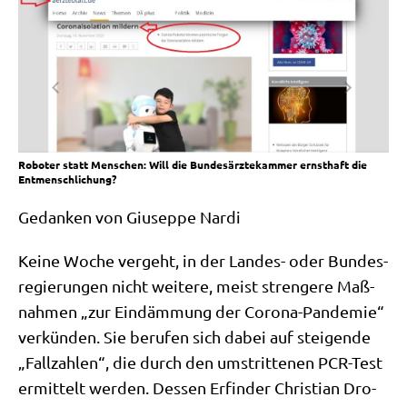
Roboter statt Menschen: Will die Bundesärztekammer ernsthaft die
Entmenschlichung?
Gedan­ken von Giu­sep­pe Nardi
Kei­ne Woche ver­geht, in der Lan­des- oder Bun­des­
re­gie­run­gen nicht wei­te­re, meist stren­ge­re Maß­
nah­men „zur Ein­däm­mung der Coro­na-Pan­de­mie“
ver­kün­den. Sie beru­fen sich dabei auf stei­gen­de
„Fall­zah­len“, die durch den umstrit­te­nen PCR-Test
ermit­telt wer­den. Des­sen Erfin­der Chri­sti­an Dro­