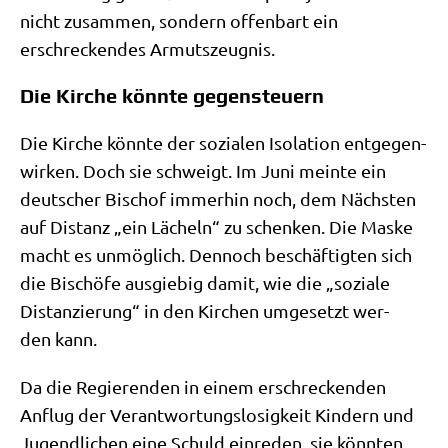
nicht zusam­men, son­dern offen­bart ein
erschrecken­des Armutszeugnis.
Die Kirche könnte gegensteuern
Die Kir­che könn­te der sozia­len Iso­la­ti­on ent­ge­gen­
wir­ken. Doch sie schweigt. Im Juni mein­te ein
deut­scher Bischof immer­hin noch, dem Näch­sten
auf Distanz „ein Lächeln“ zu schen­ken. Die Mas­ke
macht es unmög­lich. Den­noch beschäf­tig­ten sich
die Bischö­fe aus­gie­big damit, wie die „sozia­le
Distan­zie­rung“ in den Kir­chen umge­setzt wer­
den kann.
Da die Regie­ren­den in einem erschrecken­den
Anflug der Ver­ant­wor­tungs­lo­sig­keit Kin­dern und
Jugend­li­chen eine Schuld ein­re­den, sie könn­ten