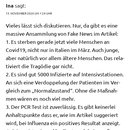
Ina
sagt:
15. NOVEMBER 2020 UM 1:24 UHR
Vie­les lässt sich dis­ku­tie­ren. Nur, da gibt es eine
mas­si­ve Ansamm­lung von Fake News im Artikel:
1. Es ster­ben gera­de jetzt vie­le Men­schen an
Covid19, nicht nur in Ita­li­en im März. Auch jun­ge,
aber natür­lich vor allem älte­re Men­schen. Das rela­
ti­viert die Tra­gö­die gar nicht.
2. Es sind gut 5000 Infi­zier­te auf Inten­siv­sta­tio­nen.
An sich eine Ver­dop­pe­lung der Pati­en­ten im Ver­
gleich zum „Nor­mal­zu­stand“. Ohne die Maß­nah­
men wären es noch viel mehr.
3. Der PCR Test ist zuver­läs­sig. Es gibt kei­ner­lei
Anhalts­punk­te dass er, wie im Arti­kel sug­ge­riert
wird, bei Influ­en­za ein posi­ti­ves Resul­tat anzeigt.