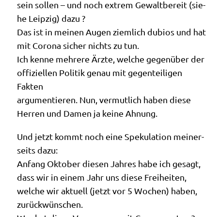
sein sol­len – und noch extrem Gewalt­be­reit (sie­
he Leip­zig) dazu ?
Das ist in mei­nen Augen ziem­lich dubi­os und hat
mit Coro­na sicher nichts zu tun.
Ich ken­ne meh­re­re Ärz­te, wel­che gegen­über der
offi­zi­el­len Poli­tik genau mit gegen­tei­li­gen
Fakten
argu­men­tie­ren. Nun, ver­mut­lich haben die­se
Her­ren und Damen ja kei­ne Ahnung.
Und jetzt kommt noch eine Spe­ku­la­ti­on mei­ner­
seits dazu:
Anfang Okto­ber die­sen Jah­res habe ich gesagt,
dass wir in einem Jahr uns die­se Freiheiten,
wel­che wir aktu­ell (jetzt vor 5 Wochen) haben,
zurückwünschen.