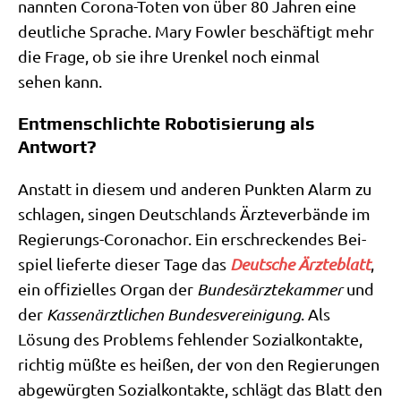
nann­ten Coro­na-Toten von über 80 Jah­ren eine
deut­li­che Spra­che. Mary Fow­ler beschäf­tigt mehr
die Fra­ge, ob sie ihre Uren­kel noch ein­mal
sehen kann.
Entmenschlichte Robotisierung als
Antwort?
Anstatt in die­sem und ande­ren Punk­ten Alarm zu
schla­gen, sin­gen Deutsch­lands Ärz­te­ver­bän­de im
Regie­rungs-Coro­nachor. Ein erschrecken­des Bei­
spiel lie­fer­te die­ser Tage das
Deut­sche Ärz­te­blatt
,
ein offi­zi­el­les Organ der
Bun­des­ärz­te­kam­mer
und
der
Kas­sen­ärzt­li­chen Bun­des­ver­ei­ni­gung
. Als
Lösung des Pro­blems feh­len­der Sozi­al­kon­tak­te,
rich­tig müß­te es hei­ßen, der von den Regie­run­gen
abge­würg­ten Sozi­al­kon­tak­te, schlägt das Blatt den