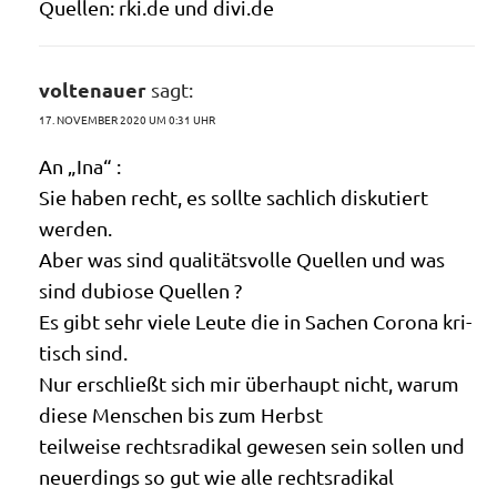
Quel­len: rki​.de und divi​.de
voltenauer
sagt:
17. NOVEMBER 2020 UM 0:31 UHR
An „Ina“ :
Sie haben recht, es soll­te sach­lich dis­ku­tiert
werden.
Aber was sind qua­li­täts­vol­le Quel­len und was
sind dubio­se Quellen ?
Es gibt sehr vie­le Leu­te die in Sachen Coro­na kri­
tisch sind.
Nur erschließt sich mir über­haupt nicht, war­um
die­se Men­schen bis zum Herbst
teil­wei­se rechts­ra­di­kal gewe­sen sein sol­len und
neu­er­dings so gut wie alle rechtsradikal