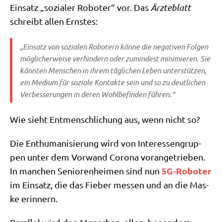
Ein­satz „sozia­ler Robo­ter“ vor. Das
Ärz­te­blatt
schreibt allen Ernstes:
„Ein­satz von sozia­len Robo­tern kön­ne die nega­ti­ven Fol­gen
mög­li­cher­wei­se ver­hin­dern oder zumin­dest mini­mie­ren. Sie
könn­ten Men­schen in ihrem täg­li­chen Leben unter­stüt­zen,
ein Medi­um für sozia­le Kon­tak­te sein und so zu deut­li­chen
Ver­bes­se­run­gen in deren Wohl­be­fin­den führen.“
Wie sieht Ent­mensch­li­chung aus, wenn nicht so?
Die Ent­hu­ma­ni­sie­rung wird von Inter­es­sen­grup­
pen unter dem Vor­wand Coro­na vor­an­ge­trie­ben.
5G-Robo­ter
In man­chen Senio­ren­hei­men sind nun
im Ein­satz, die das Fie­ber mes­sen und an die Mas­
ke erinnern.