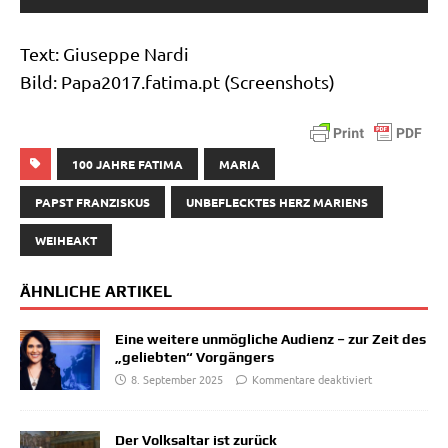
Text: Giu­sep­pe Nardi
Bild: Papa2017​.fati​ma​.pt (Screen­shots)
100 JAHRE FATIMA
MARIA
PAPST FRANZISKUS
UNBEFLECKTES HERZ MARIENS
WEIHEAKT
ÄHNLICHE ARTIKEL
Eine weitere unmögliche Audienz – zur Zeit des
„geliebten“ Vorgängers
8. September 2025
Kommentare deaktiviert
Der Volksaltar ist zurück