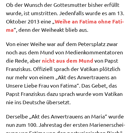
Ob der Wunsch der Got­tes­mut­ter bis­her erfüllt
wur­de, ist umstrit­ten. Jeden­falls wur­de es am 13.
Wei­he an Fati­ma ohne Fati­
Okto­ber 2013 eine „
ma
“, denn der Wei­he­akt blieb aus.
Von einer Wei­he war auf dem Peters­platz zwar
noch aus dem Mund von Medi­en­kom­men­ta­to­ren
nicht aus dem Mund
die Rede, aber
von Papst
Fran­zis­kus. Offi­zi­ell sprach der Vati­kan plötz­lich
nur mehr von einem „Akt des Anver­trau­ens an
Unse­re Lie­be Frau von Fati­ma“. Das Gebet, das
Papst Fran­zis­kus dazu sprach wur­de vom Vati­kan
nie ins Deut­sche übersetzt.
Der­sel­be „Akt des Anver­trau­ens an Maria“ wur­de
nun zum 100. Jah­res­tag der ersten Mari­en­er­schei­
nung von Fati­ma von den por­tu­gie­si­schen Bischö­