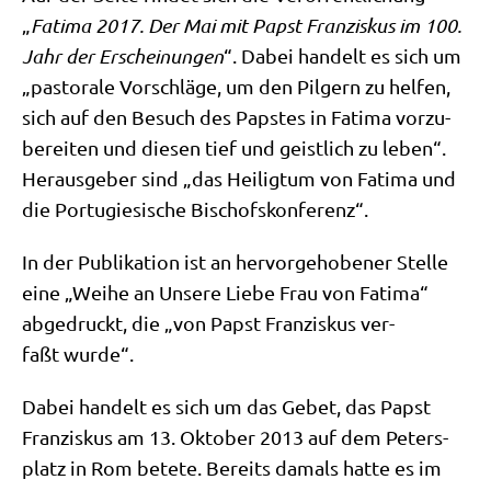
„
Fati­ma 2017. Der Mai mit Papst Fran­zis­kus im 100.
Jahr der Erschei­nun­gen
“. Dabei han­delt es sich um
„pasto­ra­le Vor­schlä­ge, um den Pil­gern zu hel­fen,
sich auf den Besuch des Pap­stes in Fati­ma vor­zu­
be­rei­ten und die­sen tief und geist­lich zu leben“.
Her­aus­ge­ber sind „das Hei­lig­tum von Fati­ma und
die Por­tu­gie­si­sche Bischofskonferenz“.
In der Publi­ka­ti­on ist an her­vor­ge­ho­be­ner Stel­le
eine „Wei­he an Unse­re Lie­be Frau von Fati­ma“
abge­druckt, die „von Papst Fran­zis­kus ver­
faßt wurde“.
Dabei han­delt es sich um das Gebet, das Papst
Fran­zis­kus am 13. Okto­ber 2013 auf dem Peters­
platz in Rom bete­te. Bereits damals hat­te es im