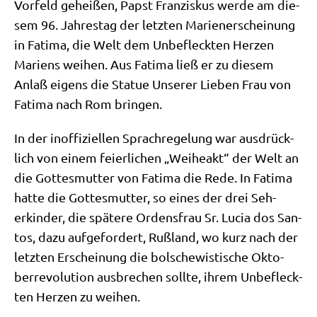
Vor­feld gehei­ßen, Papst Fran­zis­kus wer­de am die­
sem 96. Jah­res­tag der letz­ten Mari­en­er­schei­nung
in Fati­ma, die Welt dem Unbe­fleck­ten Her­zen
Mari­ens wei­hen. Aus Fati­ma ließ er zu die­sem
Anlaß eigens die Sta­tue Unse­rer Lie­ben Frau von
Fati­ma nach Rom bringen.
In der inof­fi­zi­el­len Sprach­re­ge­lung war aus­drück­
lich von einem fei­er­li­chen „Wei­he­akt“ der Welt an
die Got­tes­mut­ter von Fati­ma die Rede. In Fati­ma
hat­te die Got­tes­mut­ter, so eines der drei Seh­
erkin­der, die spä­te­re Ordens­frau Sr. Lucia dos San­
tos, dazu auf­ge­for­dert, Ruß­land, wo kurz nach der
letz­ten Erschei­nung die bol­sche­wi­sti­sche Okto­
ber­re­vo­lu­ti­on aus­bre­chen soll­te, ihrem Unbe­fleck­
ten Her­zen zu weihen.