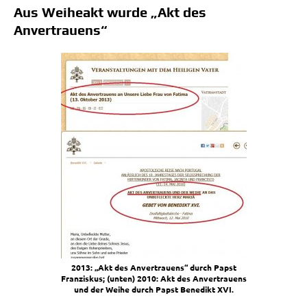
Aus Weiheakt wurde „Akt des
Anvertrauens“
2013: „Akt des Anver­trau­ens“ durch Papst
Fran­zis­kus; (unten) 2010: Akt des Anver­trau­ens
und der Wei­he durch Papst Bene­dikt XVI.