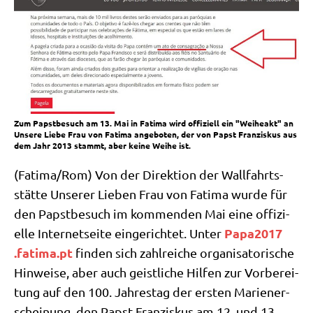
Zum Papstbesuch am 13. Mai in Fatima wird offiziell ein "Weiheakt" an
Unsere Liebe Frau von Fatima angeboten, der von Papst Franziskus aus
dem Jahr 2013 stammt, aber keine Weihe ist.
(Fatima/​Rom) Von der Direk­ti­on der Wall­fahrts­
stät­te Unse­rer Lie­ben Frau von Fati­ma wur­de für
den Papst­be­such im kom­men­den Mai eine offi­zi­
Papa2017​
el­le Inter­net­sei­te ein­ge­rich­tet. Unter
.fati​ma​.pt
fin­den sich zahl­rei­che orga­ni­sa­to­ri­sche
Hin­wei­se, aber auch geist­li­che Hil­fen zur Vor­be­rei­
tung auf den 100. Jah­res­tag der ersten Mari­en­er­
schei­nung, den Papst Fran­zis­kus am 12. und 13.