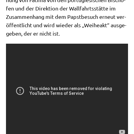
fen und der Direk­ti­on der Wall­fahrts­stät­te im
Zusam­men­hang mit dem Papst­be­such erneut ver­
öf­fent­licht und wird wie­der als „Wei­he­akt“ aus­ge­
ge­ben, der er nicht ist.