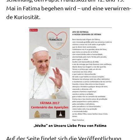
Mai in Fati­ma bege­hen wird – und eine ver­wir­ren­
de Kuriosität.
„Wei­he“ an Unse­re Lie­be Frau von Fatima
Auf der Sei­te fin­det sich die Ver­öf­fent­li­chung