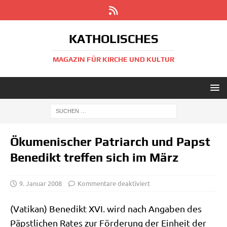
KATHOLISCHES
MAGAZIN FÜR KIRCHE UND KULTUR
Ökumenischer Patriarch und Papst
Benedikt treffen sich im März
9. Januar 2008
Kommentare deaktiviert
(Vati­kan) Bene­dikt XVI. wird nach Anga­ben des
Päpst­li­chen Rates zur För­de­rung der Ein­heit der