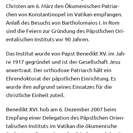
Chri­sten am 6. März den Öku­me­ni­schen Patri­ar­
chen von Kon­stan­ti­no­pel im Vati­kan emp­fan­gen.
Anlaß des Besuchs von Bar­tho­lo­mai­os I. in Rom
sind die Fei­ern zur Grün­dung des Päpst­li­chen Ori­
en­ta­li­schen Insti­tuts vor 90 Jahren.
Das Insti­tut wur­de von Papst Bene­dikt XV. im Jah­
re 1917 gegrün­det und ist der Gesell­schaft Jesu
anver­traut. Der ortho­do­xe Patri­arch hält ein
Ehren­dok­to­rat der päpst­li­chen Ein­rich­tung. Es
wur­de ihm auf­grund sei­nes Ein­sat­zes für die
christ­li­che Ein­heit zuteil.
Bene­dikt XVI. hob am 6. Dezem­ber 2007 beim
Emp­fang einer Dele­ga­ti­on des Päpst­li­chen Ori­en­
ta­li­schen Insti­tuts im Vati­kan die öku­me­ni­sche