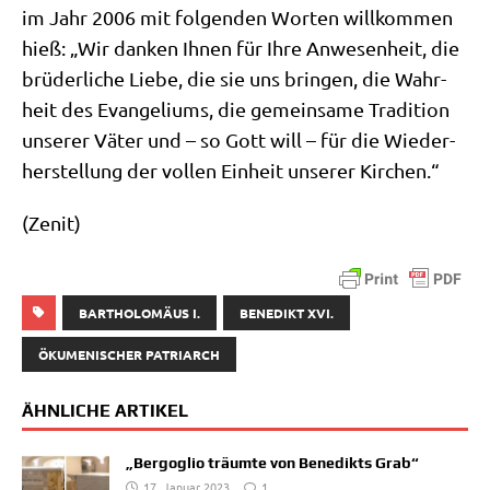
im Jahr 2006 mit fol­gen­den Wor­ten will­kom­men
hieß: „Wir dan­ken Ihnen für Ihre Anwe­sen­heit, die
brü­der­li­che Lie­be, die sie uns brin­gen, die Wahr­
heit des Evan­ge­li­ums, die gemein­sa­me Tra­di­ti­on
unse­rer Väter und – so Gott will – für die Wie­der­
her­stel­lung der vol­len Ein­heit unse­rer Kirchen.“
(Zenit)
BARTHOLOMÄUS I.
BENEDIKT XVI.
ÖKUMENISCHER PATRIARCH
ÄHNLICHE ARTIKEL
„Bergoglio träumte von Benedikts Grab“
17. Januar 2023
1