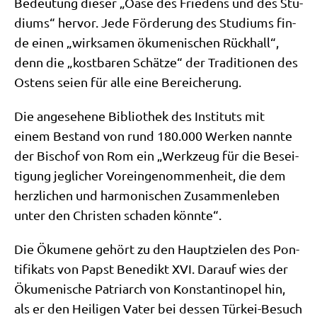
Bedeu­tung die­ser „Oase des Frie­dens und des Stu­
di­ums“ her­vor. Jede För­de­rung des Stu­di­ums fin­
de einen „wirk­sa­men öku­me­ni­schen Rück­hall“,
denn die „kost­ba­ren Schät­ze“ der Tra­di­tio­nen des
Ostens sei­en für alle eine Bereicherung.
Die ange­se­he­ne Biblio­thek des Insti­tuts mit
einem Bestand von rund 180.000 Wer­ken nann­te
der Bischof von Rom ein „Werk­zeug für die Besei­
ti­gung jeg­li­cher Vor­ein­ge­nom­men­heit, die dem
herz­li­chen und har­mo­ni­schen Zusam­men­le­ben
unter den Chri­sten scha­den könnte“.
Die Öku­me­ne gehört zu den Haupt­zie­len des Pon­
ti­fi­kats von Papst Bene­dikt XVI. Dar­auf wies der
Öku­me­ni­sche Patri­arch von Kon­stan­ti­no­pel hin,
als er den Hei­li­gen Vater bei des­sen Tür­kei-Besuch