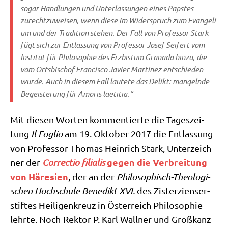
sogar Hand­lun­gen und Unter­las­sun­gen eines Pap­stes
zurecht­zu­wei­sen, wenn die­se im Wider­spruch zum Evan­ge­li­
um und der Tra­di­ti­on ste­hen. Der Fall von Pro­fes­sor Stark
fügt sich zur Ent­las­sung von Pro­fes­sor Josef Sei­fert vom
Insti­tut für Phi­lo­so­phie des Erz­bis­tum Gra­na­da hin­zu, die
vom Orts­bi­schof Fran­cis­co Javier Mar­ti­nez ent­schie­den
wur­de. Auch in die­sem Fall lau­te­te das Delikt: man­geln­de
Begei­ste­rung für
Amo­ris lae­ti­tia
.“
Mit die­sen Wor­ten kom­men­tier­te die Tages­zei­
tung
Il Foglio
am 19. Okto­ber 2017 die Ent­las­sung
von Pro­fes­sor Tho­mas Hein­rich Stark, Unter­zeich­
gegen die Ver­brei­tung
ner der
Cor­rec­tio filia­lis
von Häre­si­en
, der an der
Phi­lo­so­phisch-Theo­lo­gi­
schen Hoch­schu­le Bene­dikt XVI.
des Zister­zi­en­ser­
stif­tes Hei­li­gen­kreuz in Öster­reich Phi­lo­so­phie
lehr­te. Noch-Rek­tor P. Karl Wall­ner und Groß­kanz­