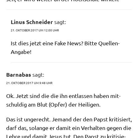
Linus Schneider
sagt:
21. OKTOBER 2017 UM 12:00 UHR
Ist dies jetzt eine Fake News? Bit­te Quellen-
Angabe!
Barnabas
sagt:
21. OKTOBER 2017 UM 9:48 UHR
Ok. Jetzt sind die die ihn ent­las­sen haben mit­
schul­dig am Blut (Opfer) der Heiligen.
Das ist unge­recht. Jemand der den Papst kri­ti­siert,
darf das, solan­ge er damit ein Ver­hal­ten gegen die
Leh­re und damit Jesus tut. Den Papst zu kri­ti­sie­