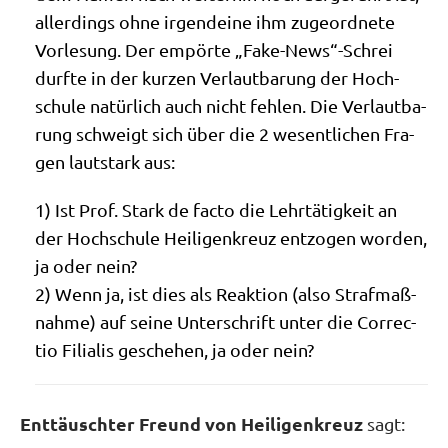
aller­dings ohne irgend­ei­ne ihm zuge­ord­ne­te
Vor­le­sung. Der empör­te „Fake-News“-Schrei
durf­te in der kur­zen Ver­laut­ba­rung der Hoch­
schu­le natür­lich auch nicht feh­len. Die Ver­laut­ba­
rung schweigt sich über die 2 wesent­li­chen Fra­
gen laut­stark aus:
1) Ist Prof. Stark de fac­to die Lehr­tä­tig­keit an
der Hoch­schu­le Hei­li­gen­kreuz ent­zo­gen wor­den,
ja oder nein?
2) Wenn ja, ist dies als Reak­ti­on (also Straf­maß­
nah­me) auf sei­ne Unter­schrift unter die Cor­rec­
tio Filia­lis gesche­hen, ja oder nein?
Enttäuschter Freund von Heiligenkreuz
sagt: