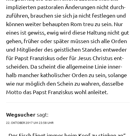
impli­zier­ten pasto­ra­len Ände­run­gen nicht durch­
zu­füh­ren, brau­chen sie sich ja nicht fest­le­gen und
kön­nen wei­ter behaup­ten Rom treu zu sein. Nur
eines ist gewiss, ewig wird die­se Hal­tung nicht gut
gehen, frü­her oder spä­ter müs­sen sich alle Orden
und Mit­glie­der des geist­li­chen Stan­des ent­we­der
für Papst Fran­zis­kus oder für Jesus Chri­stus ent­
schei­den. Da scheint die all­ge­mei­ne Linie inner­
halb man­cher katho­li­scher Orden zu sein, solan­ge
wie nur mög­lich den Schein zu wah­ren, das­sel­be
Mot­to das Papst Fran­zis­kus wohl anleitet.
Wegsucher
sagt:
22. OKTOBER 2017 UM 23:58 UHR
„Der Fisch fängt immer beim Kopf zu stin­ken an“.