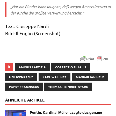
„Nur ein Blin­der kann leug­nen, daß wegen
Amo­ris lae­ti­tia
in
der Kir­che die größ­te Ver­wir­rung herrscht.“
Text: Giu­sep­pe Nardi
Bild: Il Foglio (Screen­shot)
AMORIS LAETITIA
CORRECTIO FILIALIS
HEILIGENKREUZ
KARL WALLNER
MAXIMILIAN HEIM
PAPST FRANZISKUS
THOMAS HEINRICH STARK
ÄHNLICHE ARTIKEL
Pentin: Kardinal Müller „sagte das genaue