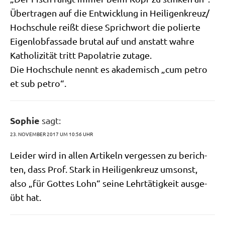
Über­tra­gen auf die Ent­wick­lung in Heiligenkreuz/​
Hochschule reißt die­se Sprich­wort die polier­te
Eigen­lob­fas­sa­de bru­tal auf und anstatt wah­re
Katho­li­zi­tät tritt Papo­la­trie zutage.
Die Hoch­schu­le nennt es aka­de­misch „cum petro
et sub petro“.
Sophie
sagt:
23. NOVEMBER 2017 UM 10:56 UHR
Lei­der wird in allen Arti­keln ver­ges­sen zu berich­
ten, dass Prof. Stark in Hei­li­gen­kreuz umsonst,
also „für Got­tes Lohn“ sei­ne Lehr­tä­tig­keit aus­ge­
übt hat.