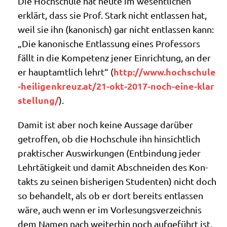
Die Hoch­schu­le hat heu­te im wesent­li­chen
erklärt, dass sie Prof. Stark nicht ent­las­sen hat,
weil sie ihn (kano­nisch) gar nicht ent­las­sen kann:
„Die kano­ni­sche Ent­las­sung eines Pro­fes­sors
fällt in die Kom­pe­tenz jener Ein­rich­tung, an der
http://​www​.hoch​schu​le​
er haupt­amt­lich lehrt“ (
-hei​li​gen​kreuz​.at/​2​1​-​o​k​t​-​2​0​1​7​-​n​o​c​h​-​e​i​n​e​-​k​l​a​r​
s​t​e​l​l​u​ng/
).
Damit ist aber noch kei­ne Aus­sa­ge dar­über
getrof­fen, ob die Hoch­schu­le ihn hin­sicht­lich
prak­ti­scher Aus­wir­kun­gen (Ent­bin­dung jeder
Lehr­tä­tig­keit und damit Abschnei­den des Kon­
takts zu sei­nen bis­he­ri­gen Stu­den­ten) nicht doch
so behan­delt, als ob er dort bereits ent­las­sen
wäre, auch wenn er im Vor­le­sungs­ver­zeich­nis
dem Namen nach wei­ter­hin noch auf­ge­führt ist,