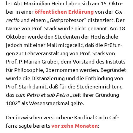
ler Abt Maxi­mi­li­an Heim haben sich am 15. Okto­
öffent­li­chen Erklä­rung
ber in einer
von der
Cor­
rec­tio
und einem „Gast­pro­fes­sor“ distan­ziert. Der
Name von Prof. Stark wur­de nicht genannt. Am 18.
Okto­ber wur­de den Stu­den­ten der Hoch­schu­le
jedoch mit einer Mail mit­ge­teilt, daß die Prü­fun­
gen zur Lehr­ver­an­stal­tung von Prof. Stark von
Prof. P. Mari­an Gru­ber, dem Vor­stand des Insti­tuts
für Phi­lo­so­phie, über­nom­men wer­den. Begrün­det
wur­de die Distan­zie­rung und die Ent­bin­dung von
Prof. Stark damit, daß für die Stu­di­en­ein­rich­tung
das
cum Petro et sub Petro
„seit ihrer Grün­dung
1802“ als Wesens­merk­mal gelte.
Der inzwi­schen ver­stor­be­ne Kar­di­nal Car­lo Caf­
vor zehn Mona­ten
farra sag­te bereits
: