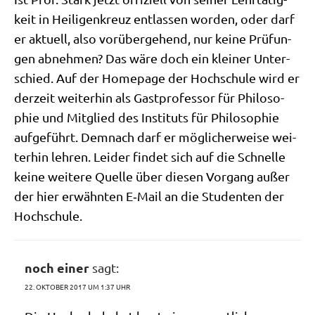
keit in Hei­li­gen­kreuz ent­las­sen wor­den, oder darf
er aktu­ell, also vor­über­ge­hend, nur kei­ne Prü­fun­
gen abneh­men? Das wäre doch ein klei­ner Unter­
schied. Auf der Home­page der Hoch­schu­le wird er
der­zeit wei­ter­hin als Gast­pro­fes­sor für Phi­lo­so­
phie und Mit­glied des Insti­tuts für Phi­lo­so­phie
auf­ge­führt. Dem­nach darf er mög­li­cher­wei­se wei­
ter­hin leh­ren. Lei­der fin­det sich auf die Schnel­le
kei­ne wei­te­re Quel­le über die­sen Vor­gang außer
der hier erwähn­ten E‑Mail an die Stu­den­ten der
Hochschule.
noch einer
sagt:
22. OKTOBER 2017 UM 1:37 UHR