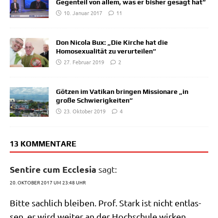
Gegenteil von allem, was er bisher gesagt hat“
10. Januar 2017
11
Don Nicola Bux: „Die Kirche hat die
Homosexualität zu verurteilen“
27. Februar 2019
2
Götzen im Vatikan bringen Missionare „in
große Schwierigkeiten“
23. Oktober 2019
4
13 KOMMENTARE
Sentire cum Ecclesia
sagt:
20. OKTOBER 2017 UM 23:48 UHR
Bit­te sach­lich blei­ben. Prof. Stark ist nicht ent­las­
sen, er wird wei­ter an der Hoch­schu­le wirken.