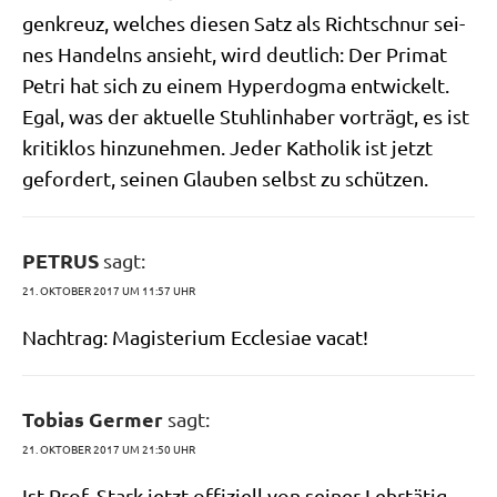
gen­kreuz, wel­ches die­sen Satz als Richt­schnur sei­
nes Han­delns ansieht, wird deut­lich: Der Pri­mat
Petri hat sich zu einem Hyper­dog­ma ent­wickelt.
Egal, was der aktu­el­le Stuhl­in­ha­ber vor­trägt, es ist
kri­tik­los hin­zu­neh­men. Jeder Katho­lik ist jetzt
gefor­dert, sei­nen Glau­ben selbst zu schützen.
PETRUS
sagt:
21. OKTOBER 2017 UM 11:57 UHR
Nach­trag: Magi­steri­um Eccle­siae vacat!
Tobias Germer
sagt:
21. OKTOBER 2017 UM 21:50 UHR
Ist Prof. Stark jetzt offi­zi­ell von sei­ner Lehr­tä­tig­