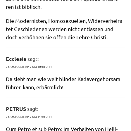
ren ist biblisch.
Die Moder­ni­sten, Homo­se­xu­el­len, Wider­ver­hei­ra­
tet Geschie­de­nen wer­den nicht ent­las­sen und
doch ver­höh­nen sie offen die Leh­re Christi.
Ecclesia
sagt:
21. OKTOBER 2017 UM 10:18 UHR
Da sieht man wie weit blin­der Kada­ver­ge­hor­sam
füh­ren kann, erbärmlich!
PETRUS
sagt:
21. OKTOBER 2017 UM 11:40 UHR
Cum Petro et sub Petro: Im Ver­hal­ten von Hei­li­