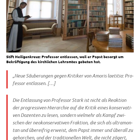
Stift Heiligenkreuz: Professor entlassen, weil er Papst besorgt um
Bekräftigung des kirchlichen Lehramtes gebeten hat.
„Neue Säu­be­run­gen gegen Kri­ti­ker von Amo­ris lae­ti­tia: Pro­
fes­sor entlassen. […]
Die Ent­las­sung von Pro­fes­sor Stark ist nicht als Reak­ti­on
der pro­gres­si­ven Hier­ar­chie auf die Kri­tik eines kon­ser­va­ti­
ven Dozen­ten zu lesen, son­dern viel­mehr als Kampf zwi­
schen der neo­kon­ser­va­ti­ven Frak­ti­on, die sich als ultra­mon­
tan und über­eif­rig erweist, dem Papst immer und über­all zu
gehor­chen, und der tra­di­tio­nel­len Welt, die nicht zögert,