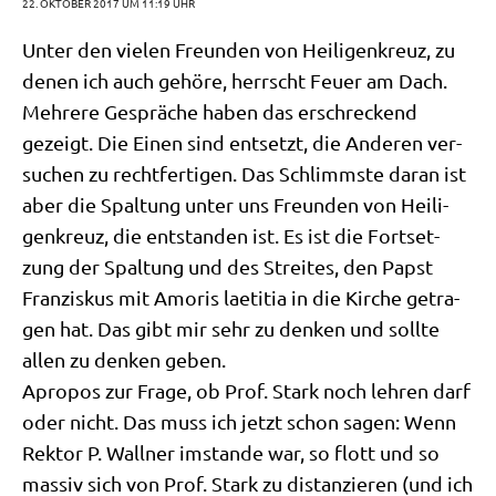
22. OKTOBER 2017 UM 11:19 UHR
Unter den vie­len Freun­den von Hei­li­gen­kreuz, zu
denen ich auch gehö­re, herrscht Feu­er am Dach.
Meh­re­re Gesprä­che haben das erschreckend
gezeigt. Die Einen sind ent­setzt, die Ande­ren ver­
su­chen zu recht­fer­ti­gen. Das Schlimm­ste dar­an ist
aber die Spal­tung unter uns Freun­den von Hei­li­
gen­kreuz, die ent­stan­den ist. Es ist die Fort­set­
zung der Spal­tung und des Strei­tes, den Papst
Fran­zis­kus mit Amo­ris lae­ti­tia in die Kir­che getra­
gen hat. Das gibt mir sehr zu den­ken und soll­te
allen zu den­ken geben.
Apro­pos zur Fra­ge, ob Prof. Stark noch leh­ren darf
oder nicht. Das muss ich jetzt schon sagen: Wenn
Rek­tor P. Wall­ner imstan­de war, so flott und so
mas­siv sich von Prof. Stark zu distan­zie­ren (und ich