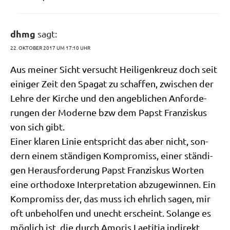
dhmg
sagt:
22. OKTOBER 2017 UM 17:10 UHR
Aus mei­ner Sicht ver­sucht Hei­li­gen­kreuz doch seit
eini­ger Zeit den Spa­gat zu schaf­fen, zwi­schen der
Leh­re der Kir­che und den angeb­li­chen Anfor­de­
run­gen der Moder­ne bzw dem Papst Fran­zis­kus
von sich gibt.
Einer kla­ren Linie ent­spricht das aber nicht, son­
dern einem stän­di­gen Kom­pro­miss, einer stän­di­
gen Her­aus­for­de­rung Papst Fran­zis­kus Wor­ten
eine ortho­do­xe Inter­pre­ta­ti­on abzu­ge­win­nen. Ein
Kom­pro­miss der, das muss ich ehr­lich sagen, mir
oft unbe­hol­fen und unecht erscheint. Solan­ge es
mög­lich ist, die durch Amo­ris Lae­ti­tia indi­rekt