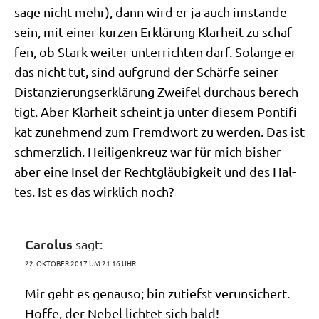
sage nicht mehr), dann wird er ja auch imstan­de
sein, mit einer kur­zen Erklä­rung Klar­heit zu schaf­
fen, ob Stark wei­ter unter­rich­ten darf. Solan­ge er
das nicht tut, sind auf­grund der Schär­fe sei­ner
Distan­zie­rungs­er­klä­rung Zwei­fel durch­aus berech­
tigt. Aber Klar­heit scheint ja unter die­sem Pon­ti­fi­
kat zuneh­mend zum Fremd­wort zu wer­den. Das ist
schmerz­lich. Hei­li­gen­kreuz war für mich bis­her
aber eine Insel der Recht­gläu­big­keit und des Hal­
tes. Ist es das wirk­lich noch?
Carolus
sagt:
22. OKTOBER 2017 UM 21:16 UHR
Mir geht es genau­so; bin zutiefst ver­un­si­chert.
Hof­fe, der Nebel lich­tet sich bald!