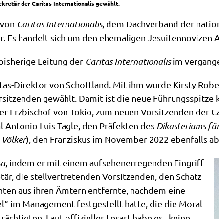
kretär der Caritas Internationalis gewählt.
g von
Cari­tas Inter­na­tio­na­lis
, dem Dach­ver­band der natio­na
r. Es han­delt sich um den ehe­ma­li­gen Jesui­ten­no­vi­zen A
is­he­ri­ge Lei­tung der
Cari­tas Inter­na­tio­na­lis
im ver­gan­g
i­tas-Direk­tor von Schott­land. Mit ihm wur­de Kirsty Rober
n Vor­sit­zen­den gewählt. Damit ist die neue Füh­rungs­spit
der Erz­bi­schof von Tokio, zum neu­en Vor­sit­zen­den der Car
l Anto­nio Luis Tag­le, den Prä­fek­ten des
Dik­aste­ri­ums für
r Völ­ker
), den Fran­zis­kus im Novem­ber 2022 eben­falls ab
sa
, indem er mit einem auf­se­hen­er­re­gen­den Ein­griff
tär, die stell­ver­tre­ten­den Vor­sit­zen­den, den Schatz­
en­ten aus ihren Ämtern ent­fern­te, nach­dem eine
el“ im Manage­ment fest­ge­stellt hat­te, die die Moral
räch­tig­ten. Laut offi­zi­el­ler Les­art habe es „kei­ne