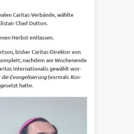
­len Cari­tas-Ver­bän­de, wähl­te
li­sta­ir Chad Dutton.
e­nen Herbst entlassen.
t­son, bis­her Cari­tas-Direk­tor von
­ze kom­plett, nach­dem am Wochen­en­de
i­tas Inter­na­tio­na­lis gewählt wor­
 die Evan­ge­li­sie­rung
(vor­mals
Kon­
ge­setzt hatte.