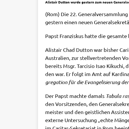
Alistair Dutton wurde gestern zum neuen Generalse
(Rom) Die 22. Gene­ral­ver­samm­lun
gestern einen neu­en Gene­ral­se­kre­tä
Papst Fran­zis­kus hat­te die gesam­te b
Ali­sta­ir Chad Dut­ton war bis­her Car
Austra­li­en, zur stell­ver­tre­ten­de
bereits Msgr. Tar­cis­io Isao Kiku­chi, 
den war. Er folgt im Amt auf Kar­di­na
gre­ga­ti­on für die Evan­ge­li­sie­rung de
Der Papst mach­te damals
Tabu­la ra
den Vor­sit­zen­den, den Gene­ral­se­kre­
mei­ster und den geist­li­chen Assi­st
exter­ne Unter­su­chung „ech­te Män­g
im Cari­tas-Sekre­ta­ri­at in Rom beein­t