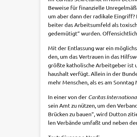
Bewei­se für finan­zi­el­le Unre­gel­mä
um aber dann der radi­ka­le Ein­griff? La
bei­ter das Arbeits­um­feld als toxisc
gede­mü­tigt“ wur­den. Offen­sicht­lich
Mit der Ent­las­sung war ein mög­lich­
den, um das Ver­trau­en in das Hilfs­w
größ­te katho­li­sche Arbeit­ge­ber ist
haus­halt ver­fügt. Allein in der Bun­de
mehr Men­schen, als es am Sonn­tag M
In einer von der
Cari­tas Inter­na­tio­na­
sein Amt zu nüt­zen, um den Ver­band „
Brücken zu bau­en“, wird Dut­ton zitie
len Ver­bän­de umfaßt und neben d