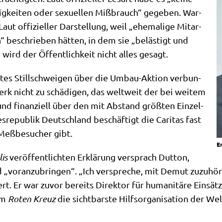
­ßig­kei­ten oder sexu­el­len Miß­brauch“ gege­ben. War­
ut offi­zi­el­ler Dar­stel­lung, weil „ehe­ma­li­ge Mit­ar­
h“ beschrie­ben hät­ten, in dem sie „belä­stigt und
 wird der Öffent­lich­keit nicht alles gesagt.
stes Still­schwei­gen über die Umbau-Akti­on ver­bun­
erk nicht zu schä­di­gen, das welt­weit der bei wei­tem
 und finan­zi­ell über den mit Abstand größ­ten Ein­zel­
s­re­pu­blik Deutsch­land beschäf­tigt die Cari­tas fast
eß­be­su­cher gibt.
Er
lis
ver­öf­fent­lich­ten Erklä­rung ver­sprach Dut­ton,
vor­an­zu­brin­gen“. „Ich ver­spre­che, mit Demut zuzu­hö­r
rt. Er war zuvor bereits Direk­tor für huma­ni­tä­re Ein­sät
em
Roten Kreuz
die sicht­bar­ste Hilfs­or­ga­ni­sa­ti­on der Wel