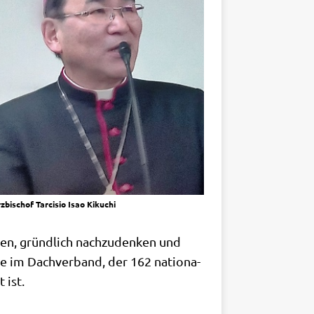
z­bi­schof Tar­cis­io Isao Kikuchi
en, gründ­lich nach­zu­den­ken und
­ze im Dach­ver­band, der 162 natio­na­
t ist.