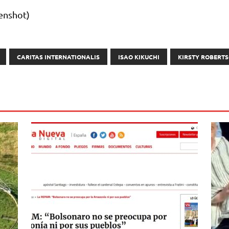
n­shot)
CARITAS INTERNATIONALIS
ISAO KIKUCHI
KIRSTY ROBERT