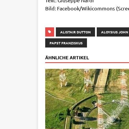
Text: Giu­sep­pe Nar­di
Bild: Facebook/​Wikicommons (Scree
ALISTAIR DUTTON
ALOYSIUS JOHN
PAPST FRANZISKUS
ÄHNLICHE ARTIKEL