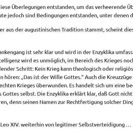
die­se Über­le­gun­gen ent­stan­den, um das ver­hee­ren­de 
­te jedoch sind Bedin­gun­gen ent­stan­den, unter denen die­
 der aus der augu­sti­ni­schen Tra­di­ti­on stammt, scheint di
­ken­gang ist sehr klar und wird in der Enzy­kli­ka umfas­s
tel­li­genz wird es unmög­lich, im Bereich des Krie­ges noc
en­der Schritt: Kein Krieg kann theo­lo­gisch oder reli­gi­ös
en hören: „Das ist der Wil­le Got­tes.“ Auch die Kreuz­zü
h­ten Krie­ges über­wun­den. Es han­delt sich um eine bede
 Got­tes selbst. Die Enzy­kli­ka erklärt klar, daß Gott nic
e­ren, denn sei­nen Namen zur Recht­fer­ti­gung sol­cher Din
ht Leo XIV. wei­ter­hin von legi­ti­mer Selbstverteidigung …