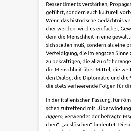
Res­sen­ti­ments ver­stär­ken, Pro­pa­g
geführt, son­dern auch kul­tu­rell vor­b
Wenn das histo­ri­sche Gedächt­nis ver­b
cher wer­den, wird es ein­fa­cher, Gewal
dem die Mensch­heit in eine gewalt­tä­
sich stel­len muß, son­dern als eine pr
Ver­tei­di­gung, die im eng­sten Sin­ne
zu bekräf­ti­gen, die all­zu oft her­an­g
die Mensch­heit über Mit­tel, die weit
den Dia­log, die Diplo­ma­tie und die
die stets ver­hee­ren­de Fol­gen für die
In der ita­lie­ni­schen Fas­sung, für 
schen zutref­fend mit „Über­win­dung“ ü
ag­ge­ro
, ver­wen­det der befrag­te Msg
chen“, „aus­lö­schen“ bedeu­tet. Die­s