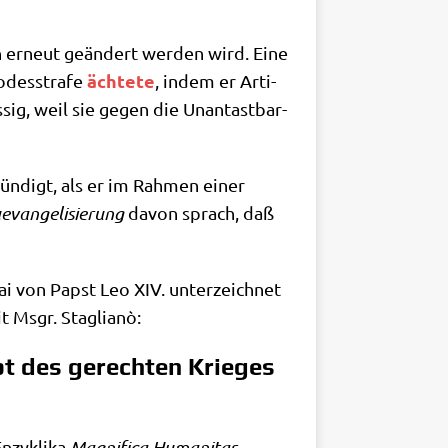
ch erneut geän­dert wer­den wird. Eine
äch­te­te
odes­stra­fe
, indem er Arti­
s­sig, weil sie gegen die Unan­tast­bar­
ün­digt, als er im Rah­men einer
van­ge­li­sie­rung
davon sprach, daß
 Mai von Papst Leo XIV. unter­zeich­net
mit Msgr. Staglianò:
pt des gerechten Krieges
nzy­kli­ka
Magni­fi­ca Huma­ni­tas