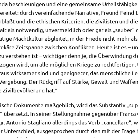
an­da beschleu­ni­gen und eine gemein­sa­me Urteils­fä­hig­k
e­rei­tet: durch ver­ein­fa­chen­de Nar­ra­ti­ve, Freund-Feind-
laßt und die ethi­schen Kri­te­ri­en, die Zivi­li­sten und die
t als not­wen­dig, unver­meid­lich oder gar als „sau­ber“ dar­
ti­ge Macht­kul­tur abglei­tet, in der Frie­de nicht mehr a
e­kä­re Zeit­span­ne zwi­schen Kon­flik­ten. Heu­te ist es – u
 zu ver­ste­hen ist – wich­ti­ger denn je, die Über­win­dung 
e­zo­gen wird, um alle mög­li­chen Krie­ge zu recht­fer­ti­gen.
­aus wirk­sa­mer sind und geeig­ne­ter, das mensch­li­che L
 Ver­ge­bung. Der Rück­griff auf Stär­ke, Gewalt und Waf­fe
 Zivil­be­völ­ke­rung hat.“
römi­sche Doku­men­te maß­geb­lich, wird das Sub­stan­tiv „s
ber­setzt. In sei­ner Stel­lung­nah­me gegen­über Fran­ca Gia
r. Anto­nio Sta­glianò aller­dings das Verb „can­cel­la­re“, 
er Unter­schied, aus­ge­spro­chen durch den mit der Fra­ge 