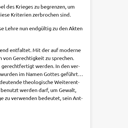
Übel des Krie­ges zu begren­zen, um
se Kri­te­ri­en zer­bro­chen sind.
e­se Leh­re nun end­gül­tig zu den Akten
end ent­fal­tet. Mit der auf moder­ne
h von Gerech­tig­keit zu spre­chen.
 gerecht­fer­tigt wer­den. In den ver­
­ge wur­den im Namen Got­tes geführt…
u­ten­de theo­lo­gi­sche Wei­ter­ent­
ht benutzt wer­den darf, um Gewalt,
­ge zu ver­wen­den bedeu­tet, sein Ant­