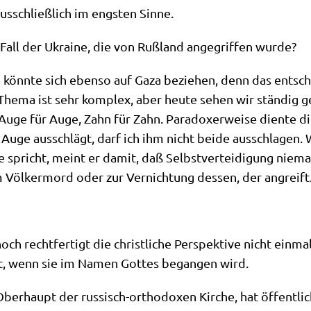
us­schließ­lich im eng­sten Sinne.
m Fall der Ukrai­ne, die von Ruß­land ange­grif­fen wurde?
 könn­te sich eben­so auf Gaza bezie­hen, denn das ent­schei
he The­ma ist sehr kom­plex, aber heu­te sehen wir stän­dig ge
 Auge für Auge, Zahn für Zahn. Para­do­xer­wei­se dien­te 
ge aus­schlägt, darf ich ihm nicht bei­de aus­schla­gen. 
ne spricht, meint er damit, daß Selbst­ver­tei­di­gung nie­mal
 Völ­ker­mord oder zur Ver­nich­tung des­sen, der angreift
ch recht­fer­tigt die christ­li­che Per­spek­ti­ve nicht ein­ma
icht, wenn sie im Namen Got­tes began­gen wird.
l, Ober­haupt der rus­sisch-ortho­do­xen Kir­che, hat öffent­li