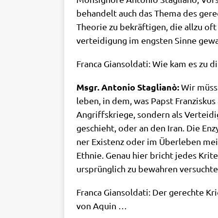
behan­delt auch das The­ma des gerech
Theo­rie zu bekräf­ti­gen, die all­zu o
ver­tei­di­gung im eng­sten Sin­ne gew
Fran­ca Gian­sol­da­ti: Wie kam es zu 
Msgr. Anto­nio Sta­glianò:
Wir müs­se
leben, in dem, was Papst Fran­zis­kus 
Angriffs­krie­ge, son­dern als Ver­tei­
geschieht, oder an den Iran. Die Enzy­
ner Exi­stenz oder im Über­le­ben mei­ne
Eth­nie. Genau hier bricht jedes Kri­t
ursprüng­lich zu bewah­ren versuchte
Fran­ca Gian­sol­da­ti: Der gerech­te K
von Aquin …