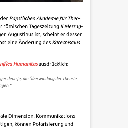
r der
Päpst­li­chen Aka­de­mie für Theo­
der römi­schen Tages­zei­tung
Il Mess­ag­
en Augu­sti­nus ist, scheint er des­sen
hst eine Ände­rung des
Kate­chis­mus
i­fi­ca Huma­ni­tas
ausdrücklich:
ti­ger denn je, die Über­win­dung der Theo­rie
tigen.“
le Dimen­si­on. Kom­mu­ni­ka­ti­ons­
ti­gen, kön­nen Pola­ri­sie­rung und