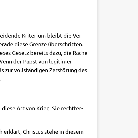
­den­de Kri­te­ri­um bleibt die Ver­
ra­de die­se Gren­ze über­schrit­ten.
die­ses Gesetz bereits dazu, die Rache
Wenn der Papst von legi­ti­mer
s zur voll­stän­di­gen Zer­stö­rung des
.
l die­se Art von Krieg. Sie recht­fer­
ch erklärt, Chri­stus ste­he in die­sem