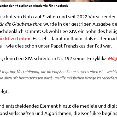
tzender der Päpstlichen Akademie für Theologie
ischof von Noto auf Sizi­li­en und seit 2022 Vor­sit­zen­de
für die Glau­bens­leh­re
, wur­de in der gest­ri­gen Aus­ga­be 
nach­denk­lich stimmt: Obwohl Leo XIV. ein Sohn des hei­li­g
nicht zu tei­len
. Es steht damit im Raum, daß es dem­näc
 – wie dies schon unter Papst Fran­zis­kus der Fall war.
 denn Leo XIV. schreibt in Nr. 192 sei­ner Enzy­kli­ka
Magn
legi­ti­me Ver­tei­di­gung, die im eng­sten Sin­ne zu ver­ste­hen ist – wich­
ie all­zu oft her­an­ge­zo­gen wird, um alle mög­li­chen Krie­ge zu rechtfer
olgt:
ent­schei­den­des Ele­ment hin­zu: die media­le und digi­ta­
i­ons­land­schaf­ten und Algo­rith­men, die Kon­flik­te begün­s