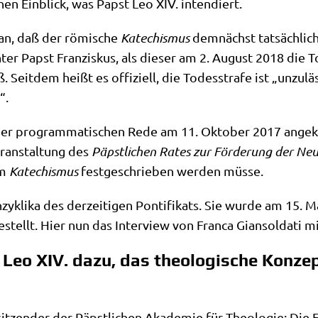
inen Ein­blick, was Papst Leo XIV. intendiert.
 an, daß der römi­sche
Kate­chis­mus
dem­nächst tat­säch­li
ter Papst Fran­zis­kus, als die­ser am 2. August 2018 die T
. Seit­dem heißt es offi­zi­ell, die Todes­stra­fe ist „unzu­lä
“.
einer pro­gram­ma­ti­schen Rede am 11. Okto­ber 2017 ange­k
r­an­stal­tung des
Päpst­li­chen Rates zur För­de­rung der Neue­
im
Kate­chis­mus
fest­ge­schrie­ben wer­den müsse.
zy­kli­ka des der­zei­ti­gen Pon­ti­fi­kats. Sie wur­de am 15.
­stellt. Hier nun das Inter­view von Fran­ca Gian­sol­da­ti 
 Leo XIV. dazu, das theologische Konze
it­zen­der der Päpst­li­chen Aka­de­mie für Theo­lo­gie: Die E