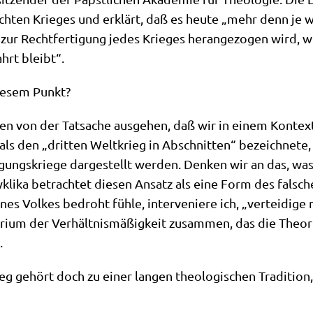
­ten Krie­ges und erklärt, daß es heu­te „mehr denn je wic
ft zur Recht­fer­ti­gung jedes Krie­ges her­an­ge­zo­gen wird,
ahrt bleibt“.
die­sem Punkt?
n von der Tat­sa­che aus­ge­hen, daß wir in einem Kon­text d
als den „drit­ten Welt­krieg in Abschnit­ten“ bezeich­ne­te,
di­gungs­krie­ge dar­ge­stellt wer­den. Den­ken wir an das, 
kli­ka betrach­tet die­sen Ansatz als eine Form des fal­sch
s Vol­kes bedroht füh­le, inter­ve­nie­re ich, „ver­tei­di­ge 
e­ri­um der Ver­hält­nis­mä­ßig­keit zusam­men, das die Theo
.
rieg gehört doch zu einer lan­gen theo­lo­gi­schen Tra­di­ti­o