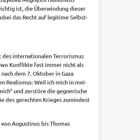
h­tig ist, die Über­win­dung die­ser
 wobei das Recht auf legi­ti­me Selbst­
es inter­na­tio­na­len Ter­ro­ris­mus
 wo Kon­flik­te fast immer nicht als
was nach dem 7. Okto­ber in Gaza
en Rea­lis­mus: Weil ich mich in mei­
mich“ und zer­stö­re die geg­ne­ri­sche
­rie des gerech­ten Krie­ges zumin­dest
n, von Augu­sti­nus bis Tho­mas