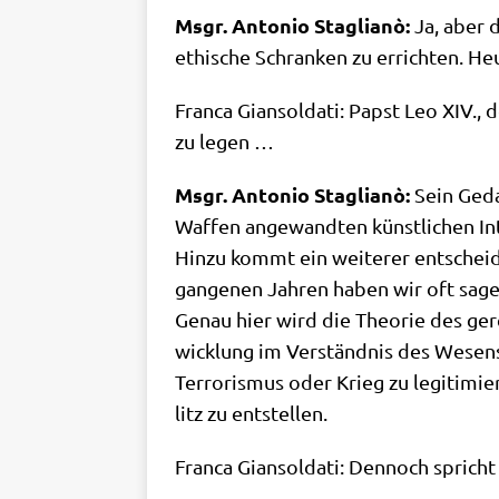
Msgr. Anto­nio Sta­glianò:
Ja, aber 
ethi­sche Schran­ken zu errich­ten. Heu
Fran­ca Gian­sol­da­ti: Papst Leo XIV.,
zu legen …
Msgr. Anto­nio Sta­glianò:
Sein Gedan
Waf­fen ange­wand­ten künst­li­chen In
Hin­zu kommt ein wei­te­rer ent­schei­d
gan­ge­nen Jah­ren haben wir oft sag
Genau hier wird die Theo­rie des gerec
wick­lung im Ver­ständ­nis des Wesens
Ter­ro­ris­mus oder Krieg zu legi­ti­mi
litz zu entstellen.
Fran­ca Gian­sol­da­ti: Den­noch spric