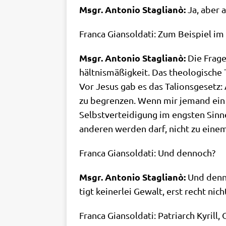
Msgr. Anto­nio Sta­glianò:
Ja, aber a
Fran­ca Gian­sol­da­ti: Zum Bei­spiel i
Msgr. Anto­nio Sta­glianò:
Die Fra­ge
hält­nis­mä­ßig­keit. Das theo­lo­gi­sc
Vor Jesus gab es das Tali­ons­ge­setz:
zu begren­zen. Wenn mir jemand ein Au
Selbst­ver­tei­di­gung im eng­sten Sin­
ande­ren wer­den darf, nicht zu einem
Fran­ca Gian­sol­da­ti: Und dennoch?
Msgr. Anto­nio Sta­glianò:
Und den­no
tigt kei­ner­lei Gewalt, erst recht n
Fran­ca Gian­sol­da­ti: Patri­arch Kyril