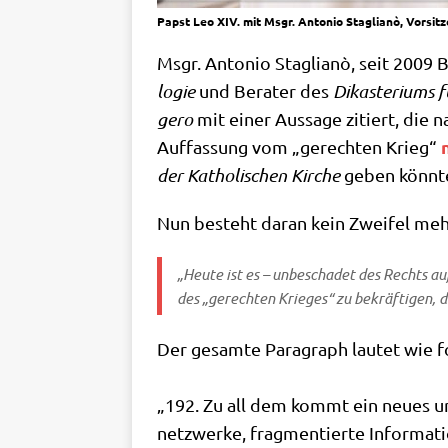
Papst Leo XIV. mit Msgr. Antonio Staglianò, Vorsi
Msgr. Anto­nio Sta­glianò, seit 2009 B
lo­gie
und Bera­ter des
Dik­aste­ri­ums 
ge­ro
mit einer Aus­sa­ge zitiert, die 
Auf­fas­sung vom „gerech­ten Krieg“
der Katho­li­schen Kir­che
geben könn­te
Nun besteht dar­an kein Zwei­fel mehr,
„Heu­te ist es – unbe­scha­det des Rechts auf 
des „gerech­ten Krie­ges“ zu bekräf­ti­gen, d
Der gesam­te Para­graph lau­tet wie f
„192. Zu all dem kommt ein neu­es und 
netz­wer­ke, frag­men­tier­te Infor­ma­t