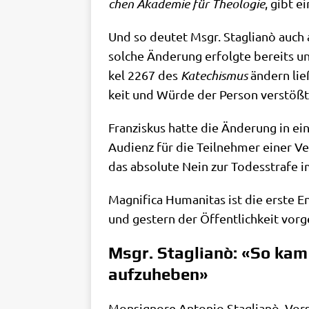
chen Aka­de­mie für Theo­lo­gie
, gibt e
Und so deu­tet Msgr. Sta­glianò auch
sol­che Ände­rung erfolg­te bereits un
kel 2267 des
Kate­chis­mus
ändern ließ
keit und Wür­de der Per­son verstößt
Fran­zis­kus hat­te die Ände­rung in 
Audi­enz für die Teil­neh­mer einer Ve
das abso­lu­te Nein zur Todes­stra­fe 
Magni­fi­ca Huma­ni­tas ist die erste En
und gestern der Öffent­lich­keit vor­ge
Msgr. Staglianò: «So kam
aufzuheben»
Mon­si­gno­re Anto­nio Sta­glianò, Vor­s