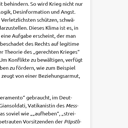
eit behin­dern. So wird Krieg nicht nur
Logik, Des­in­for­ma­ti­on und Angst.
 Ver­letz­lich­sten schüt­zen, schwä­
zu­stel­len. Die­ses Kli­ma ist es, in
ls eine Auf­ga­be erscheint, der man
nbe­scha­det des Rechts auf legi­ti­me
der Theo­rie des „gerech­ten Krie­ges“
 Um Kon­flik­te zu bewäl­ti­gen, ver­fügt
eben zu för­dern, wie zum Bei­spiel
n zeugt von einer Bezie­hungs­ar­mut,
uper­a­men­to“ gebraucht, im Deut­
n­sol­da­ti, Vati­ka­ni­stin des
Mess­
was soviel wie „„auf­he­ben“, „strei­
betrau­ten Vor­sit­zen­den der
Päpst­li­