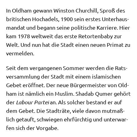
In Old­ham gewann Win­s­ton Chur­chill, Sproß des
bri­ti­schen Hoch­adels, 1900 sein erstes Unter­haus­
man­dat und begann sei­ne poli­ti­sche Kar­rie­re. Hier
kam 1978 welt­weit das erste Retor­ten­ba­by zur
Welt. Und nun hat die Stadt einen neu­en Pri­mat zu
vermelden.
Seit dem ver­gan­ge­nen Som­mer wer­den die Rats­
ver­samm­lung der Stadt mit einem isla­mi­schen
Gebet eröff­net. Der neue Bür­ger­mei­ster von Old­
ham ist näm­lich ein Mus­lim. Shad­ab Qumer gehört
der
Labour Par­tei
an. Als sol­cher bestand er auf
dem Gebet. Die Stadt­rä­te, vie­le davon mut­maß­
lich getauft, schwie­gen ehr­fürch­tig und unter­war­
fen sich der Vorgabe.