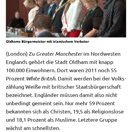
Oldhams Bürgermeister mit islamischem Vorbeter
(Lon­don) Zu
Grea­ter Man­che­ster
im Nord­we­sten
Eng­lands gehört die Stadt Old­ham mit knapp
100.000 Ein­woh­nern. Dort waren 2011 noch 55
Pro­zent
White Bri­tish
. Damit wer­den bei der Volks­
zäh­lung Wei­ße mit bri­ti­scher Staats­bür­ger­schaft
bezeich­net. Eng­län­der müs­sen damit also nicht
unbe­dingt gemeint sein. Nur mehr 59 Pro­zent
bekann­ten sich als Chri­sten, 19,5 als Reli­gi­ons­lo­se
und 18,1 Pro­zent als Mus­li­me. Letz­te­re Grup­pe
wächst am schnellsten.