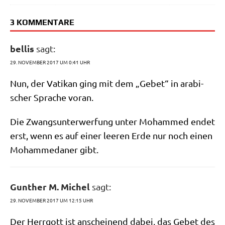
3 KOMMENTARE
bellis
sagt:
29. NOVEMBER 2017 UM 0:41 UHR
Nun, der Vati­kan ging mit dem „Gebet“ in ara­bi­
scher Spra­che voran.
Die Zwangs­un­ter­wer­fung unter Moham­med endet
erst, wenn es auf einer lee­ren Erde nur noch einen
Moham­me­da­ner gibt.
Gunther M. Michel
sagt:
29. NOVEMBER 2017 UM 12:15 UHR
Der Herr­gott ist anschei­nend dabei, das Gebet des