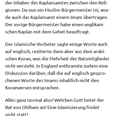
der Inha­ber des Kaplans­am­tes zwi­schen den Reli­
gio­nen. Da nun ein Mus­lim Bür­ger­mei­ster ist, wur­
de auch das Kaplans­amt einem Imam über­tra­gen.
Der vori­ge Bür­ger­mei­ster habe einen angli­ka­ni­
schen Kaplan mit dem Gebet beauftragt.
Der isla­mi­sche Vor­be­ter sag­te eini­ge Wor­te auch
auf eng­lisch, rezi­tier­te dann aber aus dem ara­bi­
schen Koran, was die Mehr­heit der Rats­mit­glie­der
nicht ver­steht. In Eng­land ent­brann­te zudem eine
Dis­kus­si­on dar­über, daß die auf eng­lisch gespro­
che­nen Wor­te des Imams inhalt­lich nicht den
Koran­ver­sen entsprachen.
Alles ganz nor­mal also? Wel­chen Gott betet der
Rat von Old­ham an? Eine Isla­mi­sie­rung fin­det
nicht statt?