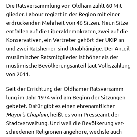
Die Rats­ver­samm­lung von Old­ham zählt 60 Mit­
glie­der. Labour regiert in der Regi­on mit einer
erdrücken­den Mehr­heit von 46 Sit­zen. Neun Sit­ze
ent­fal­len auf die Libe­ral­de­mo­kra­ten, zwei auf die
Kon­ser­va­ti­ven, ein Ver­tre­ter gehört der UKIP an
und zwei Rats­her­ren sind Unab­hän­gi­ge. Der Anteil
mus­li­mi­scher Rats­mit­glie­der ist höher als der
mus­li­mi­sche Bevöl­ke­rungs­an­teil laut Volks­zäh­lung
von 2011.
Seit der Errich­tung der Old­ha­mer Rats­ver­samm­
lung im Jahr 1974 wird am Beginn der Sit­zun­gen
gebe­tet. Dafür gibt es einen ehren­amt­li­chen
Mayor’s Cha­p­lain
, heißt es vom Pres­se­amt der
Stadt­ver­wal­tung. Und weil die Bevöl­ke­rung ver­
schie­de­nen Reli­gio­nen ange­hö­re, wechs­le auch