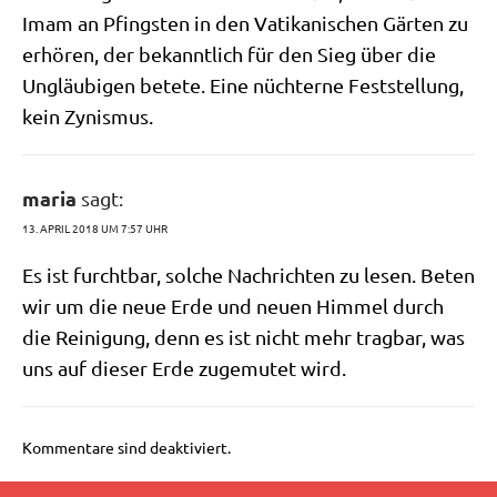
Imam an Pfing­sten in den Vati­ka­ni­schen Gär­ten zu
erhö­ren, der bekannt­lich für den Sieg über die
Ungläu­bi­gen bete­te. Eine nüch­ter­ne Fest­stel­lung,
kein Zynismus.
maria
sagt:
13. APRIL 2018 UM 7:57 UHR
Es ist furcht­bar, sol­che Nach­rich­ten zu lesen. Beten
wir um die neue Erde und neu­en Him­mel durch
die Rei­ni­gung, denn es ist nicht mehr trag­bar, was
uns auf die­ser Erde zuge­mu­tet wird.
Kommentare sind deaktiviert.