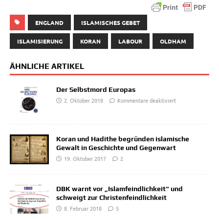
ENGLAND
ISLAMISCHES GEBET
ISLAMISIERUNG
KORAN
LABOUR
OLDHAM
ÄHNLICHE ARTIKEL
Der Selbstmord Europas
2. Oktober 2018
Kommentare deaktiviert
Koran und Hadithe begründen islamische
Gewalt in Geschichte und Gegenwart
19. Oktober 2017
2
DBK warnt vor „Islamfeindlichkeit“ und
schweigt zur Christenfeindlichkeit
8. Februar 2018
5