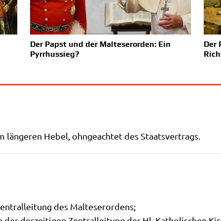
Der Papst und der Malteserorden: Ein
Der 
Pyrrhussieg?
Rich
m län­ge­ren Hebel, ohn­ge­ach­tet des Staatsvertrags.
 Zen­t­ral­lei­tung des Malteserordens;
er der­zei­ti­gen Zen­t­ral­lei­tung der Hl. Katho­li­schen Ki