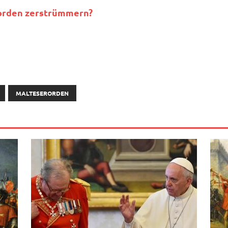
r­or­den zerstrümmern?
MALTESERORDEN