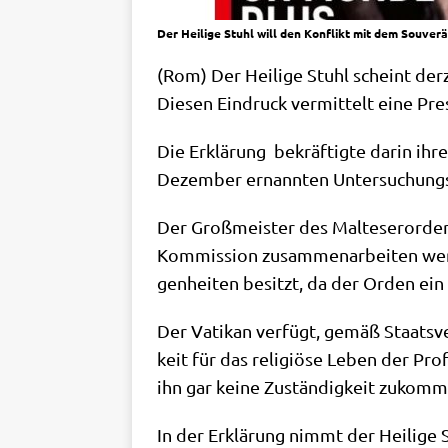
Der Heilige Stuhl will den Konflikt mit dem Souve
(Rom) Der Hei­li­ge Stuhl scheint der­
Die­sen Ein­druck ver­mit­telt eine Pres
Die Erklä­rung bekräf­tig­te dar­in ihr
Dezem­ber ernann­ten Unter­su­chungs­
Der Groß­mei­ster des Mal­te­ser­or­d
Kom­mis­si­on zusam­men­ar­bei­ten wer­d
gen­hei­ten besitzt, da der Orden ein so
Der Vati­kan ver­fügt, gemäß Staats­ve
keit für das reli­giö­se Leben der Pro­
ihn gar kei­ne Zustän­dig­keit zukomm
In der Erklä­rung nimmt der Hei­li­ge 