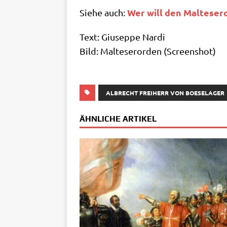
Wer will den Mal­te­se
Sie­he auch:
Text: Giu­sep­pe Nardi
Bild: Mal­te­ser­or­den (Screen­shot)
ALBRECHT FREIHERR VON BOESELAGER
ÄHNLICHE ARTIKEL