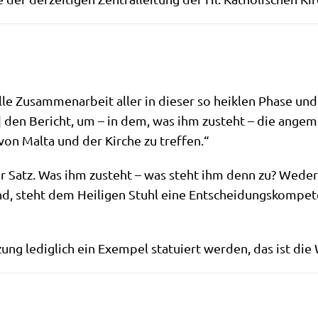
ol­le Zusam­men­ar­beit aller in die­ser so heik­len Pha­se u
n] den Bericht, um – in dem, was ihm zusteht – die ange­me
 von Mal­ta und der Kir­che zu treffen.“
ter Satz. Was ihm zusteht – was steht ihm denn zu? Weder r
end, steht dem Hei­li­gen Stuhl eine Ent­schei­dungs­kom­pe­
zung ledig­lich ein Exem­pel sta­tu­iert wer­den, das ist die