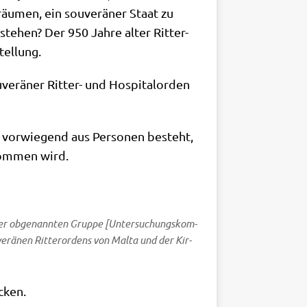
­men, ein sou­ve­rä­ner Staat zu
ste­hen? Der 950 Jah­re alter Rit­ter-
Stellung.
e­rä­ner Rit­ter- und Hos­pi­tal­or­den
vor­wie­gend aus Per­so­nen besteht,
­nom­men wird.
n der obge­nann­ten Grup­pe [Unter­su­chungs­kom­
­rä­nen Rit­ter­or­dens von Mal­ta und der Kir­
ecken.