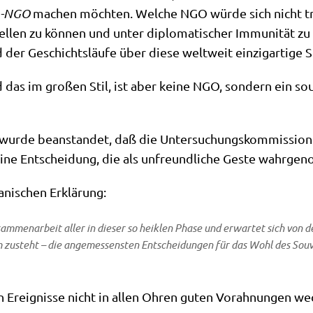
m-NGO
machen möch­ten. Wel­che NGO wür­de sich nicht träu
tel­len zu kön­nen und unter diplo­ma­ti­scher Immu­ni­tät zu 
 der Geschichts­läu­fe über die­se welt­weit ein­zig­ar­ti­ge 
nd das im gro­ßen Stil, ist aber kei­ne NGO, son­dern ein sou­v
­de bean­stan­det, daß die Unter­su­chungs­kom­mis­si­on 
. Eine Ent­schei­dung, die als unfreund­li­che Geste wahr­ge
­ni­schen Erklärung:
Zusam­men­ar­beit aller in die­ser so heik­len Pha­se und erwar­tet sich vo
 zusteht – die ange­mes­sen­sten Ent­schei­dun­gen für das Wohl des Sou­ve
gen Ereig­nis­se nicht in allen Ohren guten Vor­ah­nun­gen w