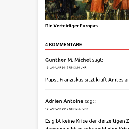
Die Verteidiger Europas
4 KOMMENTARE
Gunther M. Michel
sagt:
19. JANUAR 2017 UM 3:10 UHR
Papst Fran­zis­kus sitzt kraft Amtes a
Adrien Antoine
sagt:
19. JANUAR 2017 UM 13:57 UHR
Es gibt kei­ne Kri­se der der­zei­ti­gen
dage­gen gibt es sehr wohl eine Kri­se d