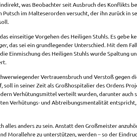
ndi­rekt, was Beob­ach­ter seit Aus­bruch des Kon­flikts beh
 Putsch im Mal­te­ser­or­den ver­sucht, der ihn zurück in s
soll.
 ein­sei­ti­ge Vor­ge­hen des Hei­li­gen Stuhls. Es gebe kei
­ger
, das sei ein grund­le­gen­der Unter­schied. Mit dem Fall
die Ein­mi­schung des Hei­li­gen Stuhls wur­de Spal­tung u
rt.
schwer­wie­gen­der Ver­trau­ens­bruch und Ver­stoß gegen die
f, soll in sei­ner Zeit als Groß­hos­pi­ta­lier des Ordens Pro
dern Ver­hü­tungs­mit­tel ver­teilt wur­den, dar­un­ter auch 
­ten Ver­hü­tungs- und Abtrei­bungs­men­ta­li­tät ent­spricht,
h alles anders zu sein. Anstatt den Groß­mei­ster anzu­hö­r
und Moral­leh­re zu unter­stüt­zen, wer­den – so der Ein­dru