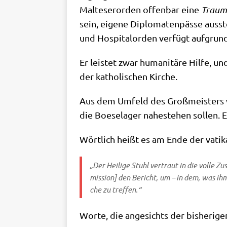
Mal­te­ser­or­den offen­bar eine
Trau
sein, eige­ne Diplo­ma­ten­päs­se aus­s
und Hos­pi­tal­or­den ver­fügt auf­grund
Er lei­stet zwar huma­ni­tä­re Hil­fe, u
der katho­li­schen Kirche.
Aus dem Umfeld des Groß­mei­sters wur
die Boe­se­la­ger nahe­ste­hen sol­len
Wört­lich heißt es am Ende der vati­ka
„Der Hei­li­ge Stuhl ver­traut in die vol­le 
mis­si­on] den Bericht, um – in dem, was ihm
che zu treffen.“
Wor­te, die ange­sichts der bis­he­ri­