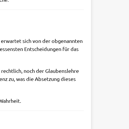
nd erwar­tet sich von der obge­nann­ten
s­sen­sten Ent­schei­dun­gen für das
echt­lich, noch der Glau­bens­leh­re
tenz zu, was die Abset­zung die­ses
 Wahrheit.