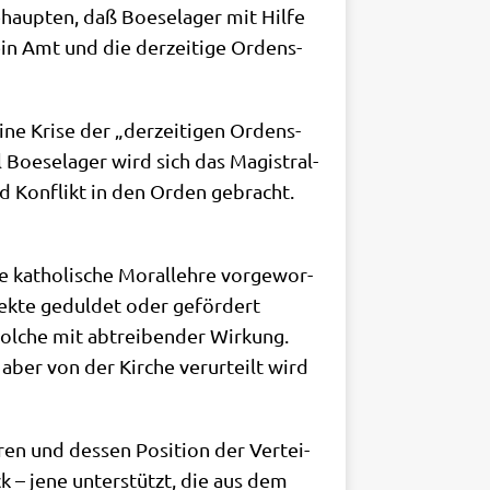
aup­ten, daß Boe­se­la­ger mit Hil­fe
ein Amt und die der­zei­ti­ge Ordens­
­ne Kri­se der „der­zei­ti­gen Ordens­
 Boe­se­la­ger wird sich das Magi­stral­
nd Kon­flikt in den Orden gebracht.
 katho­li­sche Moral­leh­re vor­ge­wor­
­jek­te gedul­det oder geför­dert
sol­che mit abtrei­ben­der Wir­kung.
 aber von der Kir­che ver­ur­teilt wird
en und des­sen Posi­ti­on der Ver­tei­
ck – jene unter­stützt, die aus dem