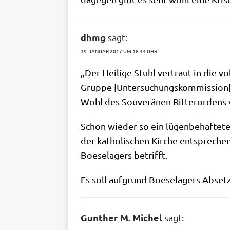
dhmg
sagt:
19. JANUAR 2017 UM 18:44 UHR
„Der Hei­li­ge Stuhl ver­traut in die v
Grup­pe [Unter­su­chungs­kom­mis­si­o
Wohl des Sou­ve­rä­nen Rit­ter­or­dens
Schon wie­der so ein lügen­be­haf­te­
der katho­li­schen Kir­che ent­spre­ch
Boe­se­la­gers betrifft.
Es soll auf­grund Boe­se­la­gers Abset­
Gunther M. Michel
sagt: