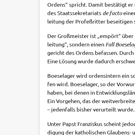
Ordens“ spricht. Damit bestä­tigt er i
des Staats­se­kre­ta­ri­ats
de fac­to
einen
lei­tung der Pro­feß­rit­ter besei­ti­gen 
Der Groß­mei­ster ist „empört“ über das
lei­tung“, son­dern einen
Fall Boe­se­la
ge­richt des Ordens befas­sen. Durch 
Eine Lösung wur­de dadurch erschwe
Boe­se­la­ger wird ordens­in­tern ein 
fen wird. Boe­se­la­ger, so der Vor­wur
haben, bei denen in Ent­wick­lungs­län­
Ein Vor­ge­hen, das der weit­ver­brei­te
– jeden­falls bis­her ver­ur­teilt wurde.
Unter Papst Fran­zis­kus scheint jedoc
di­gung der katho­li­schen Glau­bens- 