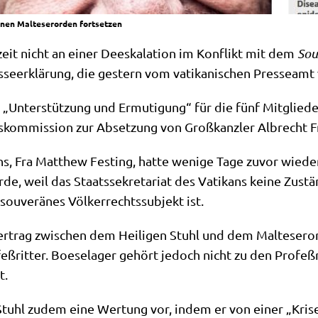
ränen Malteserorden fortsetzen
zeit nicht an einer Dees­ka­la­ti­on im Kon­flikt mit dem
Sou­
­se­er­klä­rung, die gestern vom vati­ka­ni­schen Pres­se­amt 
e „Unter­stüt­zung und Ermu­ti­gung“ für die fünf Mit­glie­d
kom­mis­si­on zur Abset­zung von Groß­kanz­ler Albrecht F
ens, Fra Matthew Fest­ing, hat­te weni­ge Tage zuvor wie­d
e, weil das Staats­se­kre­ta­ri­at des Vati­kans kei­ne Zustän
u­ve­rä­nes Völ­ker­rechts­sub­jekt ist.
r­trag zwi­schen dem Hei­li­gen Stuhl und dem Mal­te­ser­or
feß­rit­ter. Boe­se­la­ger gehört jedoch nicht zu den Pro­feß
t.
Stuhl zudem eine Wer­tung vor, indem er von einer „Kri­se de