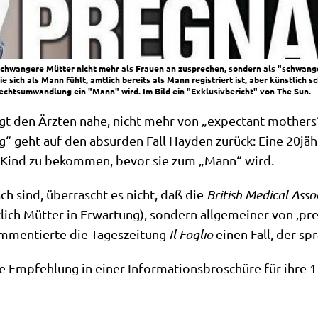
chwangere Mütter nicht mehr als Frauen an zusprechen, sondern als "schwange
e sich als Mann fühlt, amtlich bereits als Mann registriert ist, aber künstlich 
lechtsumwandlung ein "Mann" wird. Im Bild ein "Exklusivbericht" von The Sun.
legt den Ärz­ten nahe, nicht mehr von „expec­tant mothers
g“ geht auf den absur­den Fall Hay­den zurück: Eine 20jäh
n Kind zu bekom­men, bevor sie zum „Mann“ wird.
sch sind, über­rascht es nicht, daß die
Bri­tish Medi­cal Asso­c
ch Müt­ter in Erwar­tung), son­dern all­ge­mei­ner von ‚pre
m­men­tier­te die Tages­zei­tung
Il Foglio
einen Fall, der spr
se Emp­feh­lung in einer Infor­ma­ti­ons­bro­schü­re für ihre 