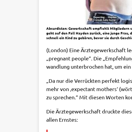
Absurdistan: Gewerkschaft empfiehlt Mitgliedern s
geht auf den Fall Hayden zurück, eine junge Frau, di
schnell ein Kind zu gebären, bevor sie durch Gesch
(Lon­don) Eine Ärz­te­ge­werk­schaft 
„pregnant peo­p­le“. Die „Emp­feh­lun
wand­lung unter­bro­chen hat, um ei
„Da nur die Ver­rück­ten per­fekt logi
mehr von ‚expec­tant mothers‘ (wört­li
zu spre­chen.“ Mit die­sen Wor­ten ko
Die Ärz­te­ge­werk­schaft druck­te die­
allen Ernstes: