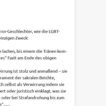
Hor­ror-Geschlech­ter, wie die LGBT-
in­zi­gen Zweck:
n­te lachen, bis einem die Trä­nen kom­
­des“ Fazit am Ende des obi­gen
ir­rung ist stolz und anma­ßend – sie
ra­ment der sakra­len Beich­te,
ch selbst als Ver­wir­rung indem sie
t oder juri­stisch ein­klagt, was sie
 oder bei Straf­an­dro­hung bis zum
de“.….