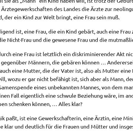
weil sie als „Mann“ ein Kind haben will, ist trotz der Gebur
 Ärz­te­ge­werk­schaf­ten des Lan­des die Ärz­te zur neo­lin
d, der ein Kind zur Welt bringt, eine Frau sein muß.
di­gend ist, eine Frau, die ein Kind gebärt, auch eine Frau 
 die Nicht-Frau und die gewe­se­ne Frau und die mut­maß­li­
rch eine Frau ist letzt­lich ein dis­kri­mi­nie­ren­der Akt 
h gegen­über Män­nern, die gebä­ren kön­nen … Ande­rer­se
ch eine Mut­ter, die der Vater ist, also als Mut­ter eine Fr
, wozu er gar nicht befä­higt ist, sich aber als Mann, der
 Samen­spen­de eines unbe­kann­ten Man­nes, von dem man n
einen Fall eigent­lich eine schwu­le Bezie­hung wäre, im and
ben schen­ken kön­nen, … Alles klar?
ik paßt, ist eine Gewerk­schaf­te­rin, eine Ärz­tin, eine Mini­
 die klar und deut­lich für die Frau­en und Müt­ter und ins­ge