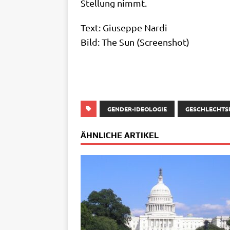
Stel­lung nimmt.
Text: Giu­sep­pe Nardi
Bild: The Sun (Screen­shot)
GENDER-IDEOLOGIE
GESCHLECHT
ÄHNLICHE ARTIKEL