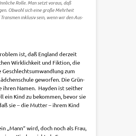
nn­li­che Rol­le. Man setzt vor­aus, daß
i­gen. Obwohl sich eine gro­ße Mehr­heit
nd Trans­men inklu­siv sein, wenn wir den Aus­
ro­blem ist, daß Eng­land der­zeit
chen Wirk­lich­keit und Fik­ti­on, die
ine Geschlechts­um­wand­lung zum
Mäd­chen­schu­le gewor­fen. Die Grün­
te ihren Namen. Hay­den ist seit­her
ell ein Kind zu bekom­men, bevor sie
daß sie – die Mut­ter – ihrem Kind
e ein „Mann“ wird, doch noch als Frau,