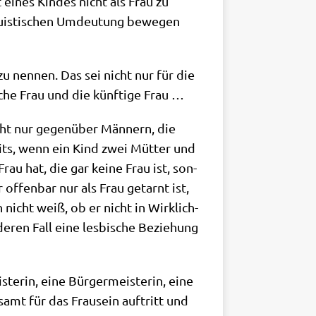
t eines Kin­des nicht als Frau zu
­gu­isti­schen Umdeu­tung bewe­gen
zu nen­nen. Das sei nicht nur für die
che Frau und die künf­ti­ge Frau …
nicht nur gegen­über Män­nern, die
its, wenn ein Kind zwei Müt­ter und
au hat, die gar kei­ne Frau ist, son­
 offen­bar nur als Frau getarnt ist,
icht weiß, ob er nicht in Wirk­lich­
e­ren Fall eine les­bi­sche Bezie­hung
ste­rin, eine Bür­ger­mei­ste­rin, eine
­samt für das Frau­sein auf­tritt und