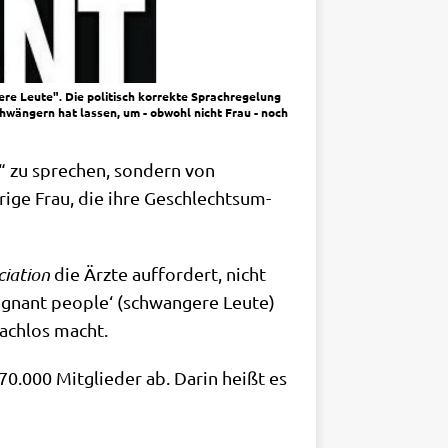
re Leute". Die politisch korrekte Sprachregelung
schwängern hat lassen, um - obwohl nicht Frau - noch
“ zu spre­chen, son­dern von
rige Frau, die ihre Geschlechts­um­
ia­ti­on
die Ärz­te auf­for­dert, nicht
gnant peo­p­le‘ (schwan­ge­re Leu­te)
ach­los macht.
170.000 Mit­glie­der ab. Dar­in heißt es