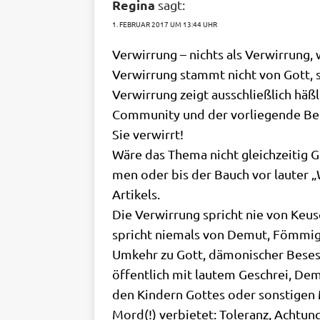
Regina
sagt:
1. FEBRUAR 2017 UM 13:44 UHR
Ver­wir­rung – nichts als Ver­wir­rung
Ver­wir­rung stammt nicht von Gott,
Ver­wir­rung zeigt aus­schließ­lich häß­
Com­mu­ni­ty und der vor­lie­gen­de Be
Sie verwirrt!
Wäre das The­ma nicht gleich­zei­tig Go
men oder bis der Bauch vor lau­ter „W
Artikels.
Die Ver­wir­rung spricht nie von Keus
spricht nie­mals von Demut, Föm­mig­ke
Umkehr zu Gott, dämo­ni­scher Beses­se
öffent­lich mit lau­tem Geschrei, Demo
den Kin­dern Got­tes oder son­sti­gen
Mord(!) ver­bie­tet: Tole­ranz, Ach­tu