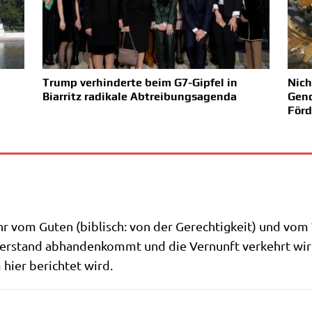
Trump verhinderte beim G7-Gipfel in
Nich
Biarritz radikale Abtreibungsagenda
Gend
Förd
vom Guten (biblisch: von der Gerech­tig­keit) und vom W
Ver­stand abhan­den­kommt und die Ver­nunft ver­kehrt wird.
hier berich­tet wird.