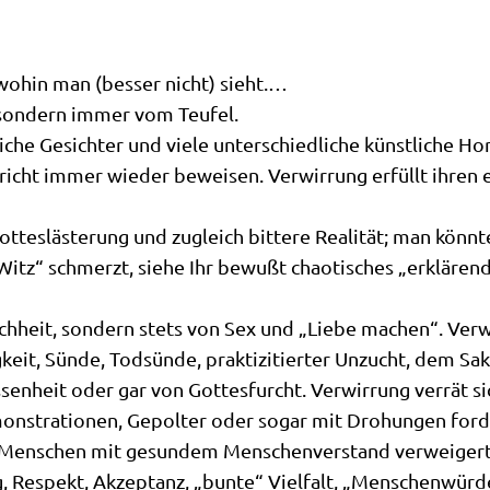
, wohin man (bes­ser nicht) sieht.…
 son­dern immer vom Teufel.
li­che Gesich­ter und vie­le unter­schied­li­che künst­li­che 
richt immer wie­der bewei­sen. Ver­wir­rung erfüllt ihren e
t­tes­lä­ste­rung und zugleich bit­te­re Rea­li­tät; man kön
itz“ schmerzt, sie­he Ihr bewußt chao­ti­sches „erklä­ren
ch­heit, son­dern stets von Sex und „Lie­be machen“. Ver­w
it, Sün­de, Tod­sün­de, prak­ti­zi­tier­ter Unzucht, dem Sak
n­heit oder gar von Got­tes­furcht. Ver­wir­rung ver­rät si
n­stra­tio­nen, Gepol­ter oder sogar mit Dro­hun­gen for­der
 Men­schen mit gesun­dem Men­schen­ver­stand ver­wei­gert
ng, Respekt, Akzep­tanz, „bun­te“ Viel­falt, „Men­schen­wür­