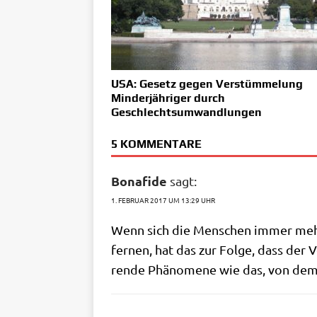
USA: Gesetz gegen Verstümmelung
Minderjähriger durch
Geschlechtsumwandlungen
5 KOMMENTARE
Bonafide
sagt:
1. FEBRUAR 2017 UM 13:29 UHR
Wenn sich die Men­schen immer mehr 
fer­nen, hat das zur Fol­ge, dass der 
ren­de Phä­no­me­ne wie das, von dem 