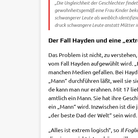
„Die Ungleich­heit der Geschlech­ter fin­det 
gewohn­heits­ge­mäß eine Frau Kin­der bekom
schwan­ge­rer Leu­te als weib­lich iden­ti­fi
druck schwan­ge­re Leu­te anstatt Müt­ter 
Der Fall Hayden und eine „ext
Das Pro­blem ist nicht, zu ver­ste­he
vom Fall Hay­den auf­ge­wühlt wird. „
man­chen Medi­en gefal­len. Bei Hay­
„Mann“ durch­füh­ren läßt, weil sie s
de kann man nur erah­nen. Mit 17 ließ 
amt­lich ein Mann. Sie hat ihre Gesc
ein „Mann“ wird. Inzwi­schen ist die 
„der beste Dad der Welt“ sein wird.
„Alles ist extrem logisch“, so
Il Fogli