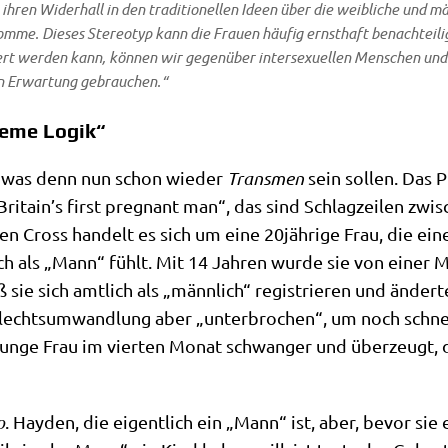
ihren Wider­hall in den tra­di­tio­nel­len Ideen über die weib­li­che und mä
­me. Die­ses Ste­reo­typ kann die Frau­en häu­fig ernst­haft benach­tei­l
­ziert wer­den kann, kön­nen wir gegen­über inter­se­xu­el­len Men­schen u
in Erwar­tung gebrauchen.“
reme Logik“
n, was denn nun schon wie­der
Trans­men
sein sol­len. Das P
Britain’s first pregnant man
“, das sind Schlag­zei­len zwi­s
den Cross han­delt es sich um eine 20jährige Frau, die e
ich als „Mann“ fühlt. Mit 14 Jah­ren wur­de sie von einer 
sie sich amt­lich als „männ­lich“ regi­strie­ren und änder­
hlechts­um­wand­lung aber „unter­bro­chen“, um noch schn
jun­ge Frau im vier­ten Monat schwan­ger und über­zeugt, 
o
. Hay­den, die eigent­lich ein „Mann“ ist, aber, bevor si