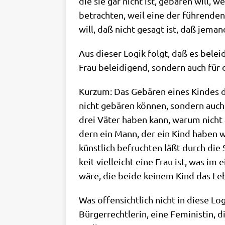
die sie gar nicht ist, gebä­ren will, 
betrach­ten, weil eine der füh­ren­den
will, daß nicht gesagt ist, daß jeman
Aus die­ser Logik folgt, daß es belei­
Frau belei­di­gend, son­dern auch für
Kurz­um: Das Gebä­ren eines Kin­des du
nicht gebä­ren kön­nen, son­dern auc
drei Väter haben kann, war­um nicht au
dern ein Mann, der ein Kind haben will
künst­lich befruch­ten läßt durch die
keit viel­leicht eine Frau ist, was im 
wäre, die bei­de kei­nem Kind das Le
Was offen­sicht­lich nicht in die­se Log
Bür­ger­recht­le­rin, eine Femi­ni­stin,