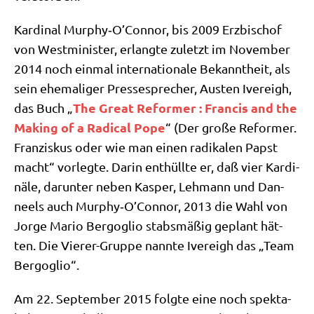
Kar­di­nal Murphy‑O’Connor, bis 2009 Erz­bi­schof
von West­mi­ni­ster, erlang­te zuletzt im Novem­ber
2014 noch ein­mal inter­na­tio­na­le Bekannt­heit, als
sein ehe­ma­li­ger Pres­se­spre­cher, Austen Ive­reigh,
The Gre­at Refor­mer : Fran­cis and the
das Buch „
Making of a Radi­cal Pope
“ (Der gro­ße Refor­mer.
Fran­zis­kus oder wie man einen radi­ka­len Papst
macht“ vor­leg­te. Dar­in ent­hüll­te er, daß vier Kar­di­
nä­le, dar­un­ter neben Kas­per, Leh­mann und Dan­
neels auch Murphy‑O’Connor, 2013 die Wahl von
Jor­ge Mario Berg­o­glio stabs­mä­ßig geplant hät­
ten. Die Vie­rer-Grup­pe nann­te Ive­reigh das „Team
Bergoglio“.
Am 22. Sep­tem­ber 2015 folg­te eine noch spek­ta­