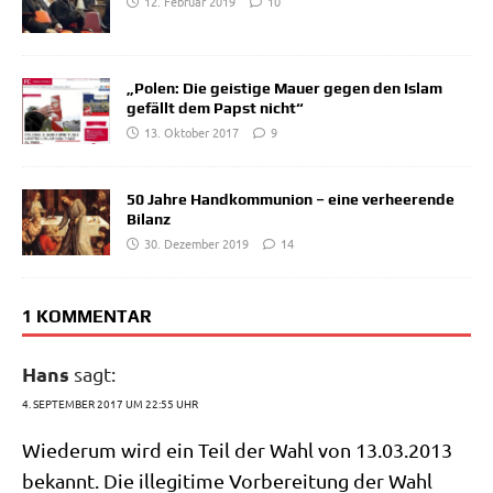
12. Februar 2019
10
„Polen: Die geistige Mauer gegen den Islam
gefällt dem Papst nicht“
13. Oktober 2017
9
50 Jahre Handkommunion – eine verheerende
Bilanz
30. Dezember 2019
14
1 KOMMENTAR
Hans
sagt:
4. SEPTEMBER 2017 UM 22:55 UHR
Wie­der­um wird ein Teil der Wahl von 13.03.2013
bekannt. Die ille­gi­ti­me Vor­be­rei­tung der Wahl