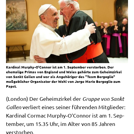
Kardinal Murphy-O'Connor ist am 1. September verstorben. Der
ehemalige Primas von England und Wales gehörte zum Geheimzirkel
von Sankt Gallen und war als Angehöriger des "Team Bergoglio"
maßgeblicher Organisator der Wahl von Jorge Mario Bergoglio zum
Papst.
(Lon­don) Der Geheim­zir­kel der
Grup­pe von Sankt
Gal­len
ver­liert eines sei­ner füh­ren­den Mit­glie­der:
Kar­di­nal Cor­mac Murphy‑O’Connor ist am 1. Sep­
tem­ber, um 15.35 Uhr, im Alter von 85 Jah­ren
verstorben.