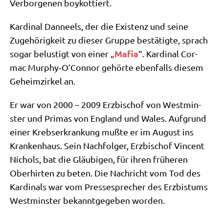
Ver­bor­ge­nen boykottiert.
Kar­di­nal Dan­neels, der die Exi­stenz und sei­ne
Zuge­hö­rig­keit zu die­ser Grup­pe bestä­tig­te, sprach
Mafia
sogar belu­stigt von einer „
“. Kar­di­nal Cor­
mac Murphy‑O’Connor gehör­te eben­falls die­sem
Geheim­zir­kel an.
Er war von 2000 – 2009 Erz­bi­schof von West­min­
ster und Pri­mas von Eng­land und Wales. Auf­grund
einer Krebs­er­kran­kung muß­te er im August ins
Kran­ken­haus. Sein Nach­fol­ger, Erz­bi­schof Vin­cent
Nichols, bat die Gläu­bi­gen, für ihren frü­he­ren
Ober­hir­ten zu beten. Die Nach­richt vom Tod des
Kar­di­nals war vom Pres­se­spre­cher des Erz­bis­tums
West­min­ster bekannt­ge­ge­ben worden.