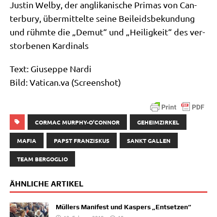
Justin Wel­by, der angli­ka­ni­sche Pri­mas von Can­
ter­bu­ry, über­mit­tel­te sei­ne Bei­leids­be­kun­dung
und rühm­te die „Demut“ und „Hei­lig­keit“ des ver­
stor­be­nen Kardinals
Text: Giu­sep­pe Nardi
Bild: Vati​can​.va (Screen­shot)
CORMAC MURPHY-O'CONNOR
GEHEIMZIRKEL
MAFIA
PAPST FRANZISKUS
SANKT GALLEN
TEAM BERGOGLIO
ÄHNLICHE ARTIKEL
Müllers Manifest und Kaspers „Entsetzen“