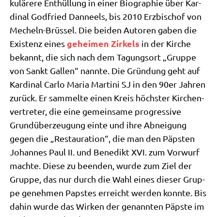
ku­lä­re­re Ent­hül­lung in einer Bio­gra­phie über Kar­
di­nal God­fried Dan­neels, bis 2010 Erz­bi­schof von
Mecheln-Brüs­sel. Die bei­den Autoren gaben die
gehei­men Zir­kels
Exi­stenz eines
in der Kir­che
bekannt, die sich nach dem Tagungs­ort „Grup­pe
von Sankt Gal­len“ nann­te. Die Grün­dung geht auf
Kar­di­nal Car­lo Maria Mar­ti­ni SJ in den 90er Jah­ren
zurück. Er sam­mel­te einen Kreis höch­ster Kir­chen­
ver­tre­ter, die eine gemein­sa­me pro­gres­si­ve
Grund­über­zeu­gung ein­te und ihre Abnei­gung
gegen die „Restau­ra­ti­on“, die man den Päp­sten
Johan­nes Paul II. und Bene­dikt XVI. zum Vor­wurf
mach­te. Die­se zu been­den, wur­de zum Ziel der
Grup­pe, das nur durch die Wahl eines die­ser Grup­
pe geneh­men Pap­stes erreicht wer­den konn­te. Bis
dahin wur­de das Wir­ken der genann­ten Päp­ste im