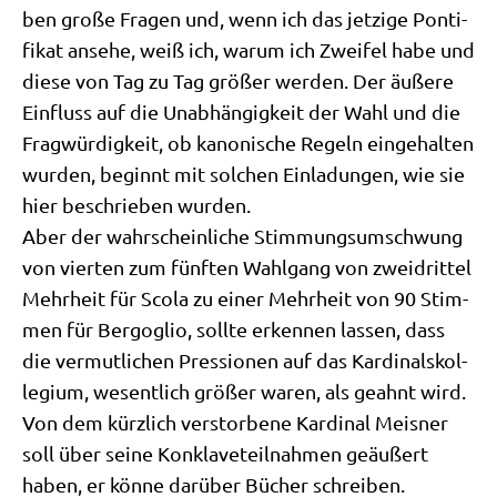
ben gro­ße Fra­gen und, wenn ich das jet­zi­ge Pon­ti­
fi­kat anse­he, weiß ich, war­um ich Zwei­fel habe und
die­se von Tag zu Tag grö­ßer wer­den. Der äuße­re
Ein­fluss auf die Unab­hän­gig­keit der Wahl und die
Frag­wür­dig­keit, ob kano­ni­sche Regeln ein­ge­hal­ten
wur­den, beginnt mit sol­chen Ein­la­dun­gen, wie sie
hier beschrie­ben wurden.
Aber der wahr­schein­li­che Stim­mungs­um­schwung
von vier­ten zum fünf­ten Wahl­gang von zwei­drit­tel
Mehr­heit für Sco­la zu einer Mehr­heit von 90 Stim­
men für Berg­o­glio, soll­te erken­nen las­sen, dass
die ver­mut­li­chen Pres­sio­nen auf das Kar­di­nals­kol­
le­gi­um, wesent­lich grö­ßer waren, als geahnt wird.
Von dem kürz­lich ver­stor­be­ne Kar­di­nal Meis­ner
soll über sei­ne Kon­kla­ve­teil­nah­men geäu­ßert
haben, er kön­ne dar­über Bücher schreiben.