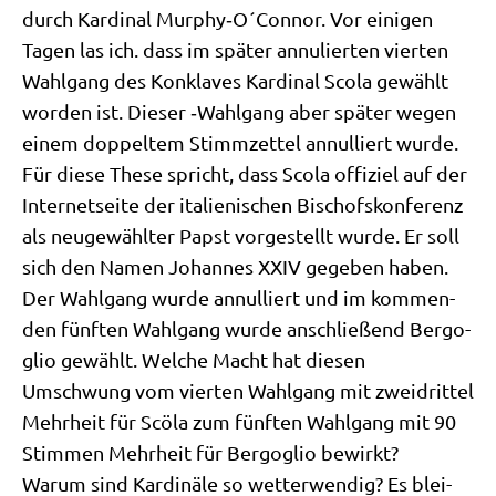
durch Kar­di­nal Murphy‑O´Connor. Vor eini­gen
Tagen las ich. dass im spä­ter annu­lier­ten vier­ten
Wahl­gang des Kon­kla­ves Kar­di­nal Sco­la gewählt
wor­den ist. Die­ser ‑Wahl­gang aber spä­ter wegen
einem dop­pel­tem Stimm­zet­tel annul­liert wur­de.
Für die­se The­se spricht, dass Sco­la offi­ziel auf der
Inter­net­sei­te der ita­lie­ni­schen Bischofs­kon­fe­renz
als neu­ge­wähl­ter Papst vor­ge­stellt wur­de. Er soll
sich den Namen Johan­nes XXIV gege­ben haben.
Der Wahl­gang wur­de annul­liert und im kom­men­
den fünf­ten Wahl­gang wur­de anschlie­ßend Berg­o­
glio gewählt. Wel­che Macht hat die­sen
Umschwung vom vier­ten Wahl­gang mit zwei­drit­tel
Mehr­heit für Scö­la zum fünf­ten Wahl­gang mit 90
Stim­men Mehr­heit für Berg­o­glio bewirkt?
War­um sind Kar­di­nä­le so wet­ter­wen­dig? Es blei­