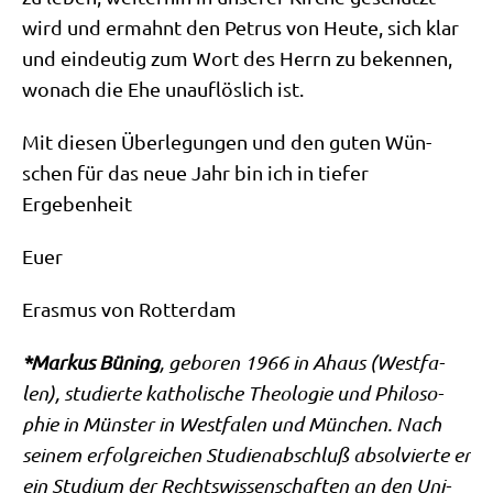
wird und ermahnt den Petrus von Heu­te, sich klar
und ein­deu­tig zum Wort des Herrn zu beken­nen,
wonach die Ehe unauf­lös­lich ist.
Mit die­sen Über­le­gun­gen und den guten Wün­
schen für das neue Jahr bin ich in tie­fer
Ergebenheit
Euer
Eras­mus von Rotterdam
*Mar­kus Büning
, gebo­ren 1966 in Ahaus (West­fa­
len), stu­dier­te katho­li­sche Theo­lo­gie und Phi­lo­so­
phie in Mün­ster in West­fa­len und Mün­chen. Nach
sei­nem erfolg­rei­chen Stu­di­en­ab­schluß absol­vier­te er
ein Stu­di­um der Rechts­wis­sen­schaf­ten an den Uni­