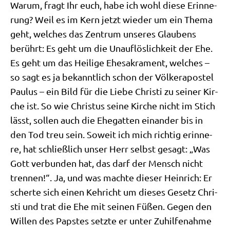
War­um, fragt Ihr euch, habe ich wohl die­se Erin­ne­
rung? Weil es im Kern jetzt wie­der um ein The­ma
geht, wel­ches das Zen­trum unse­res Glau­bens
berührt: Es geht um die Unauf­lös­lich­keit der Ehe.
Es geht um das Hei­li­ge Ehe­sa­kra­ment, wel­ches –
so sagt es ja bekannt­lich schon der Völ­ker­apo­stel
Pau­lus – ein Bild für die Lie­be Chri­sti zu sei­ner Kir­
che ist. So wie Chri­stus sei­ne Kir­che nicht im Stich
lässt, sol­len auch die Ehe­gat­ten ein­an­der bis in
den Tod treu sein. Soweit ich mich rich­tig erin­ne­
re, hat schließ­lich unser Herr selbst gesagt: „Was
Gott ver­bun­den hat, das darf der Mensch nicht
tren­nen!“. Ja, und was mach­te die­ser Hein­rich: Er
scher­te sich einen Keh­richt um die­ses Gesetz Chri­
sti und trat die Ehe mit sei­nen Füßen. Gegen den
Wil­len des Pap­stes setz­te er unter Zuhil­fe­nah­me