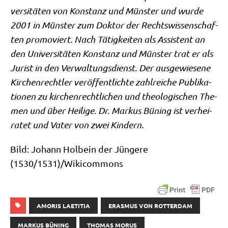
ver­si­tä­ten von Kon­stanz und Mün­ster und wur­de
2001 in Mün­ster zum Dok­tor der Rechts­wis­sen­schaf­
ten pro­mo­viert. Nach Tätig­kei­ten als Assi­stent an
den Uni­ver­si­tä­ten Kon­stanz und Mün­ster trat er als
Jurist in den Ver­wal­tungs­dienst. Der aus­ge­wie­se­ne
Kir­chen­recht­ler ver­öf­fent­lich­te zahl­rei­che Publi­ka­
tio­nen zu kir­chen­recht­li­chen und theo­lo­gi­schen The­
men und über Hei­li­ge. Dr. Mar­kus Büning ist ver­hei­
ra­tet und Vater von zwei Kindern.
Bild: Johann Hol­bein der Jün­ge­re
(1530/1531)/Wikicommons
AMORIS LAETITIA
ERASMUS VON ROTTERDAM
MARKUS BÜNING
THOMAS MORUS