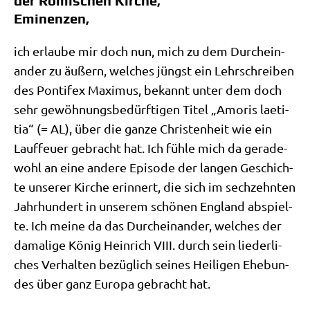
der Römischen Kirche,
Eminenzen,
ich erlau­be mir doch nun, mich zu dem Durch­ein­
an­der zu äußern, wel­ches jüngst ein Lehr­schrei­ben
des Pon­ti­fex Maxi­mus, bekannt unter dem doch
sehr gewöh­nungs­be­dürf­ti­gen Titel „Amo­ris lae­ti­
tia“ (= AL), über die gan­ze Chri­sten­heit wie ein
Lauf­feu­er gebracht hat. Ich füh­le mich da gera­de­
wohl an eine ande­re Epi­so­de der lan­gen Geschich­
te unse­rer Kir­che erin­nert, die sich im sech­zehn­ten
Jahr­hun­dert in unse­rem schö­nen Eng­land abspiel­
te. Ich mei­ne da das Durch­ein­an­der, wel­ches der
dama­li­ge König Hein­rich VIII. durch sein lie­der­li­
ches Ver­hal­ten bezüg­lich sei­nes Hei­li­gen Ehe­bun­
des über ganz Euro­pa gebracht hat.