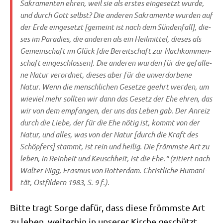
Sakra­men­ten ehren, weil sie als erstes ein­ge­setzt wur­de,
und durch Gott selbst? Die ande­ren Sakra­men­te wur­den auf
der Erde ein­ge­setzt [gemeint ist nach dem Sün­den­fall], die­
ses im Para­dies, die ande­ren als ein Heil­mit­tel, die­ses als
Gemein­schaft im Glück [die Bereit­schaft zur Nach­kom­men­
schaft ein­ge­schlos­sen]. Die ande­ren wur­den für die gefal­le­
ne Natur ver­ord­net, die­ses aber für die unver­dor­be­ne
Natur. Wenn die mensch­li­chen Geset­ze geehrt wer­den, um
wie­viel mehr soll­ten wir dann das Gesetz der Ehe ehren, das
wir von dem emp­fan­gen, der uns das Leben gab. Der Anreiz
durch die Lie­be, der für die Ehe nötig ist, kommt von der
Natur, und alles, was von der Natur [durch die Kraft des
Schöp­fers] stammt, ist rein und hei­lig. Die frömm­ste Art zu
leben, in Rein­heit und Keusch­heit, ist die Ehe.“ (zitiert nach
Wal­ter Nigg
, Eras­mus von Rot­ter­dam. Christ­li­che Huma­ni­
tät, Ost­fil­dern 1983, S. 9 f.).
Bit­te tragt Sor­ge dafür, dass die­se frömm­ste Art
zu leben, wei­ter­hin in unse­rer Kir­che geschützt