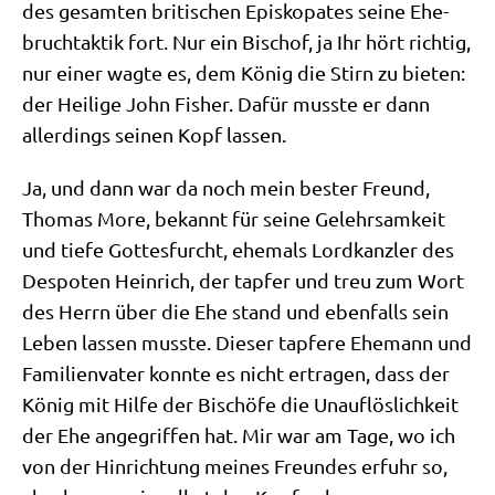
des gesam­ten bri­ti­schen Epi­sko­pa­tes sei­ne Ehe­
bruchtak­tik fort. Nur ein Bischof, ja Ihr hört rich­tig,
nur einer wag­te es, dem König die Stirn zu bie­ten:
der Hei­li­ge John Fisher. Dafür muss­te er dann
aller­dings sei­nen Kopf lassen.
Ja, und dann war da noch mein bester Freund,
Tho­mas More, bekannt für sei­ne Gelehr­sam­keit
und tie­fe Got­tes­furcht, ehe­mals Lord­kanz­ler des
Des­po­ten Hein­rich, der tap­fer und treu zum Wort
des Herrn über die Ehe stand und eben­falls sein
Leben las­sen muss­te. Die­ser tap­fe­re Ehe­mann und
Fami­li­en­va­ter konn­te es nicht ertra­gen, dass der
König mit Hil­fe der Bischö­fe die Unauf­lös­lich­keit
der Ehe ange­grif­fen hat. Mir war am Tage, wo ich
von der Hin­rich­tung mei­nes Freun­des erfuhr so,