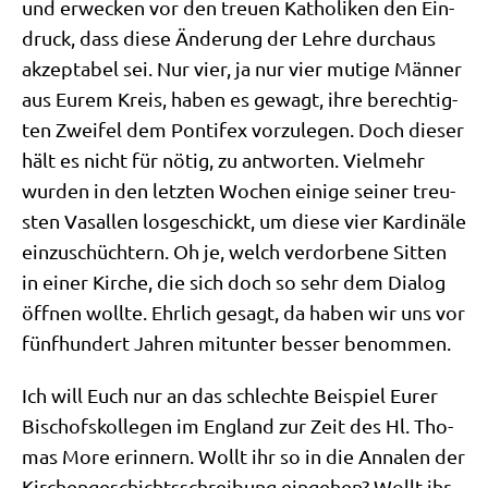
und erwecken vor den treu­en Katho­li­ken den Ein­
druck, dass die­se Ände­rung der Leh­re durch­aus
akzep­ta­bel sei. Nur vier, ja nur vier muti­ge Män­ner
aus Eurem Kreis, haben es gewagt, ihre berech­tig­
ten Zwei­fel dem Pon­ti­fex vor­zu­le­gen. Doch die­ser
hält es nicht für nötig, zu ant­wor­ten. Viel­mehr
wur­den in den letz­ten Wochen eini­ge sei­ner treu­
sten Vasal­len los­ge­schickt, um die­se vier Kar­di­nä­le
ein­zu­schüch­tern. Oh je, welch ver­dor­be­ne Sit­ten
in einer Kir­che, die sich doch so sehr dem Dia­log
öff­nen woll­te. Ehr­lich gesagt, da haben wir uns vor
fünf­hun­dert Jah­ren mit­un­ter bes­ser benommen.
Ich will Euch nur an das schlech­te Bei­spiel Eurer
Bischofs­kol­le­gen im Eng­land zur Zeit des Hl. Tho­
mas More erin­nern. Wollt ihr so in die Anna­len der
Kir­chen­ge­schichts­schrei­bung ein­ge­hen? Wollt ihr