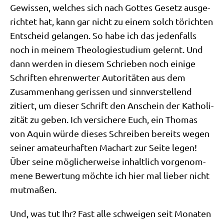
Gewis­sen, wel­ches sich nach Got­tes Gesetz aus­ge­
rich­tet hat, kann gar nicht zu einem solch törich­ten
Ent­scheid gelan­gen. So habe ich das jeden­falls
noch in mei­nem Theo­lo­gie­stu­di­um gelernt. Und
dann wer­den in die­sem Schrie­ben noch eini­ge
Schrif­ten ehren­wer­ter Auto­ri­tä­ten aus dem
Zusam­men­hang geris­sen und sinn­ver­stel­lend
zitiert, um die­ser Schrift den Anschein der Katho­li­
zi­tät zu geben. Ich ver­si­che­re Euch, ein Tho­mas
von Aquin wür­de die­ses Schrei­ben bereits wegen
sei­ner ama­teur­haf­ten Mach­art zur Sei­te legen!
Über sei­ne mög­li­cher­wei­se inhalt­lich vor­ge­nom­
me­ne Bewer­tung möch­te ich hier mal lie­ber nicht
mutmaßen.
Und, was tut Ihr? Fast alle schwei­gen seit Mona­ten