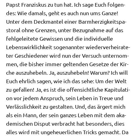
Papst Fran­zis­kus zu tun hat. Ich sage Euch fol­gen­
des: Wie damals, geht es auch nun ums Gan­ze!
Unter dem Deck­man­tel einer Barm­her­zig­keits­pa­
sto­ral ohne Gren­zen, unter Bezug­nah­me auf das
fehl­ge­lei­te­te Gewis­sen und die indi­vi­du­el­le
Lebens­wirk­lich­keit soge­nann­ter wie­der­ver­hei­ra­te­
ter Geschie­de­ner wird nun der Ver­such unter­nom­
men, die bis­her immer gel­ten­den Geset­ze der Kir­
che aus­zu­he­beln. Ja, aus­zu­he­beln! War­um? Ich will
Euch ehr­lich sagen, wie ich das sehe: Um der Welt
zu gefal­len! Ja, es ist die offen­sicht­li­che Kapi­tu­la­ti­
on vor jedem Anspruch, sein Leben in Treue und
Ver­läss­lich­keit zu gestal­ten. Und, das ärgert mich
als ein Mann, der sein gan­zes Leben mit dem aka­
de­mi­schen Dis­put ver­bracht hat beson­ders, dies
alles wird mit unge­heu­er­li­chen Tricks gemacht. Da