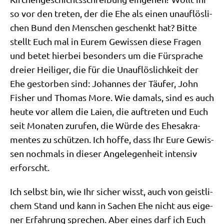
so vor den tre­ten, der die Ehe als einen unauf­lös­li­
chen Bund den Men­schen geschenkt hat? Bit­te
stellt Euch mal in Eurem Gewis­sen die­se Fra­gen
und betet hier­bei beson­ders um die Für­spra­che
drei­er Hei­li­ger, die für die Unauf­lös­lich­keit der
Ehe gestor­ben sind: Johan­nes der Täu­fer, John
Fisher und Tho­mas More. Wie damals, sind es auch
heu­te vor allem die Lai­en, die auf­tre­ten und Euch
seit Mona­ten zuru­fen, die Wür­de des Ehe­sa­kra­
men­tes zu schüt­zen. Ich hof­fe, dass Ihr Eure Gewis­
sen noch­mals in die­ser Ange­le­gen­heit inten­siv
erforscht.
Ich selbst bin, wie Ihr sicher wisst, auch von geist­li­
chem Stand und kann in Sachen Ehe nicht aus eige­
ner Erfah­rung spre­chen. Aber eines darf ich Euch