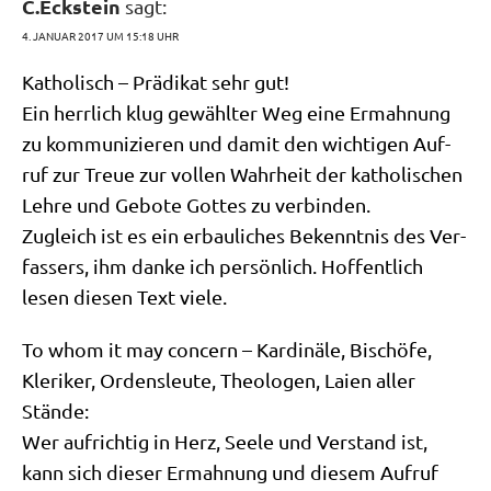
C.Eckstein
sagt:
4. JANUAR 2017 UM 15:18 UHR
Katho­lisch – Prä­di­kat sehr gut!
Ein herr­lich klug gewähl­ter Weg eine Ermah­nung
zu kom­mu­ni­zie­ren und damit den wich­ti­gen Auf­
ruf zur Treue zur vol­len Wahr­heit der katho­li­schen
Leh­re und Gebo­te Got­tes zu verbinden.
Zugleich ist es ein erbau­li­ches Bekennt­nis des Ver­
fas­sers, ihm dan­ke ich per­sön­lich. Hof­fent­lich
lesen die­sen Text viele.
To whom it may con­cern – Kar­di­nä­le, Bischö­fe,
Kle­ri­ker, Ordens­leu­te, Theo­lo­gen, Lai­en aller
Stände:
Wer auf­rich­tig in Herz, See­le und Ver­stand ist,
kann sich die­ser Ermah­nung und die­sem Auf­ruf