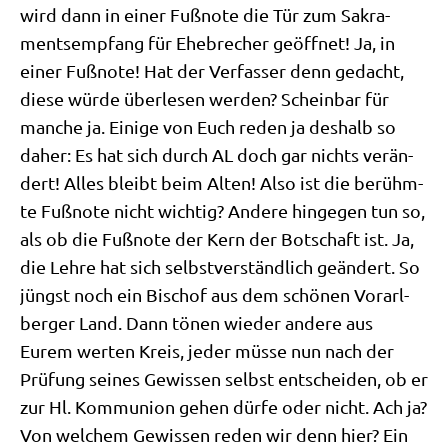
wird dann in einer Fuß­no­te die Tür zum Sakra­
ments­emp­fang für Ehe­bre­cher geöff­net! Ja, in
einer Fuß­no­te! Hat der Ver­fas­ser denn gedacht,
die­se wür­de über­le­sen wer­den? Schein­bar für
man­che ja. Eini­ge von Euch reden ja des­halb so
daher: Es hat sich durch AL doch gar nichts ver­än­
dert! Alles bleibt beim Alten! Also ist die berühm­
te Fuß­no­te nicht wich­tig? Ande­re hin­ge­gen tun so,
als ob die Fuß­no­te der Kern der Bot­schaft ist. Ja,
die Leh­re hat sich selbst­ver­ständ­lich geän­dert. So
jüngst noch ein Bischof aus dem schö­nen Vor­arl­
ber­ger Land. Dann tönen wie­der ande­re aus
Eurem wer­ten Kreis, jeder müs­se nun nach der
Prü­fung sei­nes Gewis­sen selbst ent­schei­den, ob er
zur Hl. Kom­mu­ni­on gehen dür­fe oder nicht. Ach ja?
Von wel­chem Gewis­sen reden wir denn hier? Ein