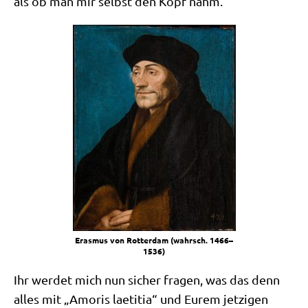
als ob man mir selbst den Kopf nahm.
Eras­mus von Rot­ter­dam (wahrsch. 1466–
1536)
Ihr wer­det mich nun sicher fra­gen, was das denn
alles mit „Amo­ris lae­ti­tia“ und Eurem jet­zi­gen