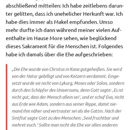
abschlie­ßend mit­tei­len: Ich habe zeit­le­bens dar­un­
ter gelit­ten, dass ich unehe­li­cher Her­kunft war. Ich
habe dies immer als Makel emp­fun­den. Umso
mehr durf­te ich dann wäh­rend mei­ner vie­len Auf­
ent­hal­te im Hau­se More sehen, wie beglückend
die­ses Sakra­ment für die Men­schen ist. Fol­gen­des
habe ich damals über die Ehe aufgeschrieben:
„Die Ehe wur­de von Chri­stus in Kana gut­ge­hei­ßen. Sie wird
von der Natur gebil­ligt und von Ket­zern ver­dammt. Ein­ge­
setzt wur­de sie nicht von Lykurg, Moses oder Solon, son­dern
durch den Schöp­fer des Uni­ver­sums, denn Gott sag­te: ‚Es ist
nicht gut, dass der Mensch allein sei‘, und er schuf Eva, nicht
aus Erde wie Adam, son­dern aus sei­ner Rip­pe, damit nie­
mand ihm näher und ver­trau­ter sei als die Gat­tin. Nach der
Sint­flut sag­te Gott zu den Men­schen: ‚Seid frucht­bar und
meh­ret euch.‘ Soll­te man nicht die Ehe vor allen ande­ren