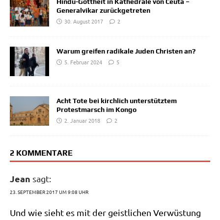
Hindu-Gottheit in Kathedrale von Ceuta –
Generalvikar zurückgetreten
30. August 2017
2
Warum greifen radikale Juden Christen an?
5. Februar 2024
5
Acht Tote bei kirchlich unterstütztem
Protestmarsch im Kongo
2. Januar 2018
2
2 KOMMENTARE
Jean
sagt:
23. SEPTEMBER 2017 UM 9:08 UHR
Und wie sieht es mit der geist­li­chen Ver­wü­stung