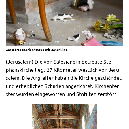
Zerstörte Marienstatue mit Jesuskind
(Jeru­sa­lem) Die von Sale­sia­nern betreu­te Ste­
phans­kir­che liegt 27 Kilo­me­ter west­lich von Jeru­
sa­lem. Die Angrei­fer haben die Kir­che geschän­det
und erheb­li­chen Scha­den ange­rich­tet. Kir­chen­fen­
ster wur­den ein­ge­wor­fen und Sta­tu­ten zerstört.