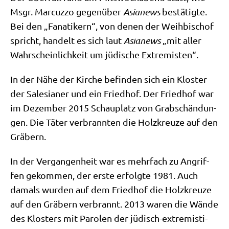
Msgr. Mar­cuz­zo gegen­über
Asia­news
bestä­tig­te.
Bei den „Fana­ti­kern“, von denen der Weih­bi­schof
spricht, han­delt es sich laut
Asia­news
„mit aller
Wahr­schein­lich­keit um jüdi­sche Extremisten“.
In der Nähe der Kir­che befin­den sich ein Klo­ster
der Sale­sia­ner und ein Fried­hof. Der Fried­hof war
im Dezem­ber 2015 Schau­platz von Grab­schän­dun­
gen. Die Täter ver­brann­ten die Holz­kreu­ze auf den
Gräbern.
In der Ver­gan­gen­heit war es mehr­fach zu Angrif­
fen gekom­men, der erste erfolg­te 1981. Auch
damals wur­den auf dem Fried­hof die Holz­kreu­ze
auf den Grä­bern ver­brannt. 2013 waren die Wän­de
des Klo­sters mit Paro­len der jüdisch-extre­mi­sti­