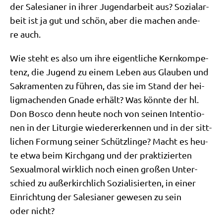
der Sale­sia­ner in ihrer Jugend­ar­beit aus? Sozi­al­ar­
beit ist ja gut und schön, aber die machen ande­
re auch.
Wie steht es also um ihre eigent­li­che Kern­kom­pe­
tenz, die Jugend zu einem Leben aus Glau­ben und
Sakra­men­ten zu füh­ren, das sie im Stand der hei­
lig­ma­chen­den Gna­de erhält? Was könn­te der hl.
Don Bos­co denn heu­te noch von sei­nen Inten­tio­
nen in der Lit­ur­gie wie­der­erken­nen und in der sitt­
li­chen For­mung sei­ner Schütz­lin­ge? Macht es heu­
te etwa beim Kirch­gang und der prak­ti­zier­ten
Sexu­al­mo­ral wirk­lich noch einen gro­ßen Unter­
schied zu außer­kirch­lich Sozia­li­sier­ten, in einer
Ein­rich­tung der Sale­sia­ner gewe­sen zu sein
oder nicht?