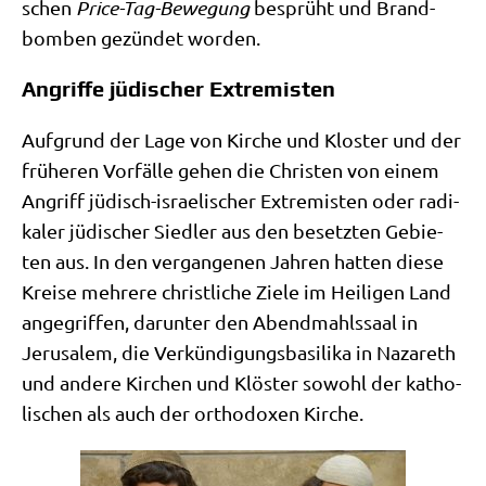
schen
Pri­ce-Tag-Bewe­gung
besprüht und Brand­
bom­ben gezün­det worden.
Angriffe jüdischer Extremisten
Auf­grund der Lage von Kir­che und Klo­ster und der
frü­he­ren Vor­fäl­le gehen die Chri­sten von einem
Angriff jüdisch-israe­li­scher Extre­mi­sten oder radi­
ka­ler jüdi­scher Sied­ler aus den besetz­ten Gebie­
ten aus. In den ver­gan­ge­nen Jah­ren hat­ten die­se
Krei­se meh­re­re christ­li­che Zie­le im Hei­li­gen Land
ange­grif­fen, dar­un­ter den Abend­mahls­saal in
Jeru­sa­lem, die Ver­kün­di­gungs­ba­si­li­ka in Naza­reth
und ande­re Kir­chen und Klö­ster sowohl der katho­
li­schen als auch der ortho­do­xen Kirche.