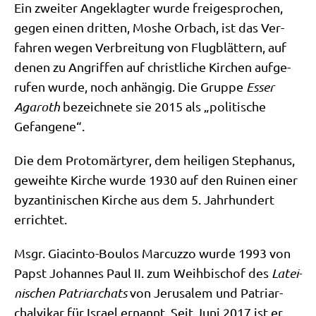
Ein zwei­ter Ange­klag­ter wur­de frei­ge­spro­chen,
gegen einen drit­ten, Mos­he Orbach, ist das Ver­
fah­ren wegen Ver­brei­tung von Flug­blät­tern, auf
denen zu Angrif­fen auf christ­li­che Kir­chen auf­ge­
ru­fen wur­de, noch anhän­gig. Die Grup­pe
Esser
Aga­roth
bezeich­ne­te sie 2015 als „poli­ti­sche
Gefangene“.
Die dem Pro­to­mär­ty­rer, dem hei­li­gen Ste­pha­nus,
geweih­te Kir­che wur­de 1930 auf den Rui­nen einer
byzan­ti­ni­schen Kir­che aus dem 5. Jahr­hun­dert
errichtet.
Msgr. Gia­c­in­to-Bou­los Mar­cuz­zo wur­de 1993 von
Papst Johan­nes Paul II. zum Weih­bi­schof des
Latei­
ni­schen Patri­ar­chats
von Jeru­sa­lem und Patri­ar­
chal­vi­kar für Isra­el ernannt. Seit Juni 2017 ist er