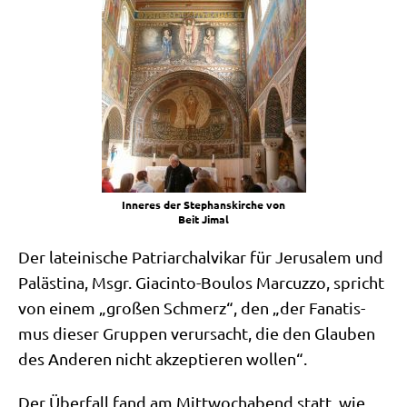
Inne­res der Ste­phans­kir­che von
Beit Jimal
Der latei­ni­sche Patri­ar­chal­vi­kar für Jeru­sa­lem und
Palä­sti­na, Msgr. Gia­c­in­to-Bou­los Mar­cuz­zo, spricht
von einem „gro­ßen Schmerz“, den „der Fana­tis­
mus die­ser Grup­pen ver­ur­sacht, die den Glau­ben
des Ande­ren nicht akzep­tie­ren wollen“.
Der Über­fall fand am Mitt­woch­abend statt, wie