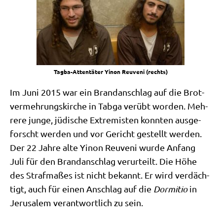
Tag­ba-Atten­tä­ter Yinon Reu­veni (rechts)
Im Juni 2015 war ein Brand­an­schlag auf die Brot­
ver­meh­rungs­kir­che in Tab­ga ver­übt wor­den. Meh­
re­re jun­ge, jüdi­sche Extre­mi­sten konn­ten aus­ge­
forscht wer­den und vor Gericht gestellt wer­den.
Der 22 Jah­re alte Yinon Reu­veni wur­de Anfang
Juli für den Brand­an­schlag ver­ur­teilt. Die Höhe
des Straf­ma­ßes ist nicht bekannt. Er wird ver­däch­
tigt, auch für einen Anschlag auf die
Dor­mi­tio
in
Jeru­sa­lem ver­ant­wort­lich zu sein.