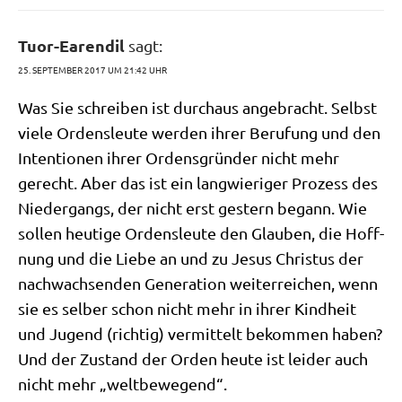
Tuor-Earendil
sagt:
25. SEPTEMBER 2017 UM 21:42 UHR
Was Sie schrei­ben ist durch­aus ange­bracht. Selbst
vie­le Ordens­leu­te wer­den ihrer Beru­fung und den
Inten­tio­nen ihrer Ordens­grün­der nicht mehr
gerecht. Aber das ist ein lang­wie­ri­ger Pro­zess des
Nie­der­gangs, der nicht erst gestern begann. Wie
sol­len heu­ti­ge Ordens­leu­te den Glau­ben, die Hoff­
nung und die Lie­be an und zu Jesus Chri­stus der
nach­wach­sen­den Gene­ra­ti­on wei­ter­rei­chen, wenn
sie es sel­ber schon nicht mehr in ihrer Kind­heit
und Jugend (rich­tig) ver­mit­telt bekom­men haben?
Und der Zustand der Orden heu­te ist lei­der auch
nicht mehr „welt­be­we­gend“.