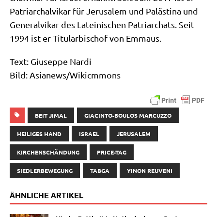
Patri­ar­chal­vi­kar für Jeru­sa­lem und Palä­sti­na und
Gene­ral­vi­kar des Latei­ni­schen Patri­ar­chats. Seit
1994 ist er Titu­lar­bi­schof von Emmaus.
Text: Giu­sep­pe Nardi
Bild: Asianews/​Wikicmmons
BEIT JIMAL
GIACINTO-BOULOS MARCUZZO
HEILIGES HAND
ISRAEL
JERUSALEM
KIRCHENSCHÄNDUNG
PRICE-TAG
SIEDLERBEWEGUNG
TABGA
YINON REUVENI
ÄHNLICHE ARTIKEL