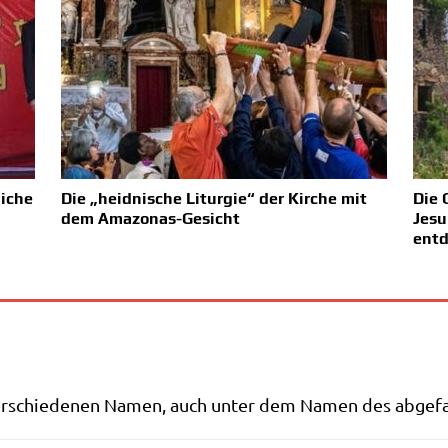
liche
Die „heidnische Liturgie“ der Kirche mit
Die 
dem Amazonas-Gesicht
Jesu
entd
­schie­de­nen Namen, auch unter dem Namen des abge­fal­l