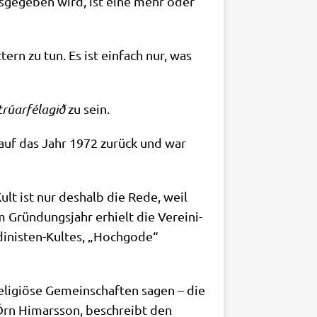
us­ge­ge­ben wird, ist eine mehr oder
ern zu tun. Es ist ein­fach nur, was
rúar­fé­la­gið
zu sein.
t auf das Jahr 1972 zurück und war
ult ist nur des­halb die Rede, weil
Grün­dungs­jahr erhielt die Ver­ei­ni­
­ni­sten-Kul­tes, „Hoch­go­de“
li­giö­se Gemein­schaf­ten sagen – die
, Örn Himars­son, beschreibt den