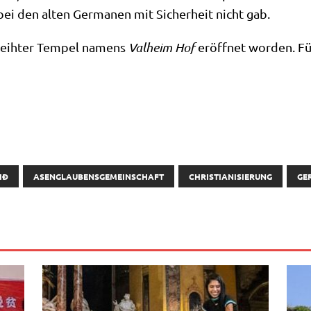
ei den alten Ger­ma­nen mit Sicher­heit nicht gab.
eih­ter Tem­pel namens
Val­heim Hof
eröff­net wor­den. Für
IÐ
ASENGLAUBENSGEMEINSCHAFT
CHRISTIANISIERUNG
GE