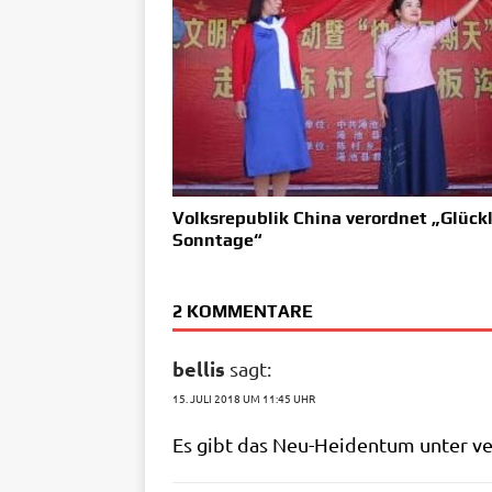
Volksrepublik China verordnet „Glück
Sonntage“
2 KOMMENTARE
bellis
sagt:
15. JULI 2018 UM 11:45 UHR
Es gibt das Neu-Hei­den­tum unter ver