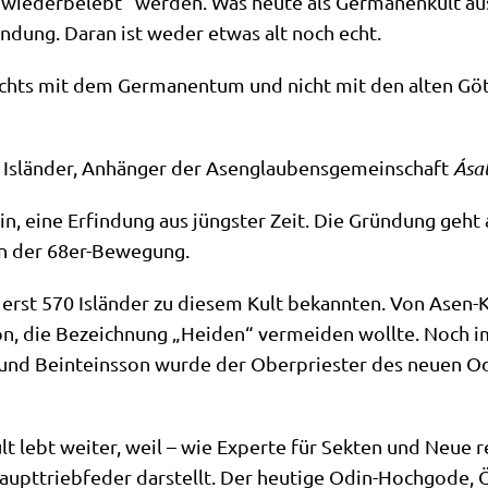
„wie­der­be­lebt“ wer­den. Was heu­te als Ger­ma­nen­kult a
in­dung. Dar­an ist weder etwas alt noch echt.
ichts mit dem Ger­ma­nen­tum und nicht mit den alten Göt­t
Islän­der, Anhän­ger der Asen­glau­bens­ge­mein­schaft
Ásat
ein, eine Erfin­dung aus jüng­ster Zeit. Die Grün­dung geh
­gen der 68er-Bewegung.
 erst 570 Islän­der zu die­sem Kult bekann­ten. Von Asen-K
n, die Bezeich­nung „Hei­den“ ver­mei­den woll­te. Noch im 
nd Beint­eins­son wur­de der Ober­prie­ster des neu­en Odi
t lebt wei­ter, weil – wie Exper­te für Sek­ten und Neue re
upt­trieb­fe­der dar­stellt. Der heu­ti­ge Odin-Hoch­go­de