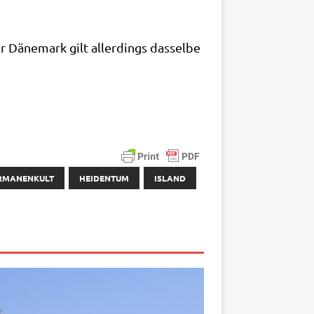
 Däne­mark gilt aller­dings das­sel­be
RMANENKULT
HEIDENTUM
ISLAND