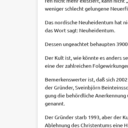
ren nicht mehr exi­stiert, kann nicht 
weni­ger schlecht gelun­ge­ne Neu­erf
Das nor­di­sche Neu­hei­den­tum hat n
das Wort sagt: Neuheidentum.
Des­sen unge­ach­tet behaup­ten 3900 
Der Kult ist, wie könn­te es anders s
eine der zahl­rei­chen Fol­ge­wir­kun
Bemer­kens­wer­ter ist, daß sich 2002
der Grün­der, Sveinbjörn Beint­eins­so
gung die behörd­li­che Aner­ken­nung u
genannt.
Der Grün­der starb 1993, aber der Kul
Ableh­nung des Chri­sten­tums eine Ha