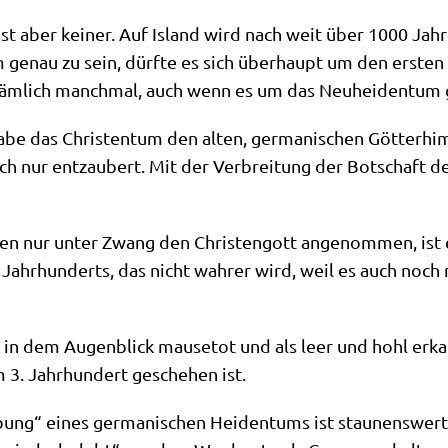
 ist aber kei­ner. Auf Island wird nach weit über 1000 Jah
 genau zu sein, dürf­te es sich über­haupt um den ersten T
 näm­lich manch­mal, auch wenn es um das Neu­hei­den­tum 
 habe das Chri­sten­tum den alten, ger­ma­ni­schen Göt­ter
­fach nur ent­zau­bert. Mit der Ver­brei­tung der Bot­schaft
en nur unter Zwang den Chri­sten­gott ange­nom­men, ist ei
 Jahr­hun­derts, das nicht wah­rer wird, weil es auch noch
r in dem Augen­blick mau­se­tot und als leer und hohl erkan
m 3. Jahr­hun­dert gesche­hen ist.
bung“ eines ger­ma­ni­schen Hei­den­tums ist stau­nens­wer