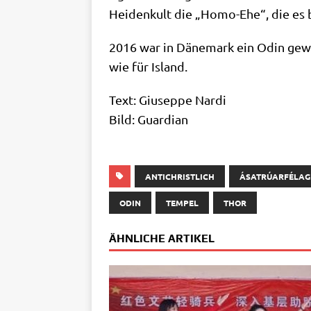
Hei­den­kult die „Homo-Ehe“, die es b
2016 war in Däne­mark ein Odin gew
wie für Island.
Text: Giu­sep­pe Nardi
Bild: Guardian
ANTICHRISTLICH
ÁSATRÚARFÉLAG
ODIN
TEMPEL
THOR
ÄHNLICHE ARTIKEL