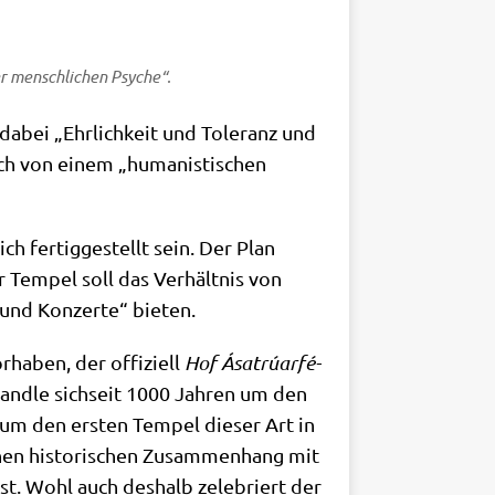
er mensch­li­chen Psyche“.
 dabei „Ehr­lich­keit und Tole­ranz und
ch von einem „huma­ni­sti­schen
ich fer­tig­ge­stellt sein. Der Plan
 Tem­pel soll das Ver­hält­nis von
und Kon­zer­te“ bieten.
­ha­ben, der offi­zi­ell
Hof Ásatrúar­fé­
 hand­le sich­seit 1000 Jah­ren um den
t um den ersten Tem­pel die­ser Art in
chen histo­ri­schen Zusam­men­hang mit
st. Wohl auch des­halb zele­briert der