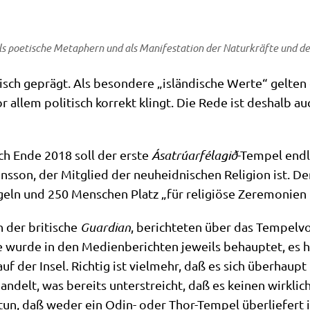
s poe­ti­sche Meta­phern und als Mani­fe­sta­ti­on der Natur­kräf­te und d
disch geprägt. Als beson­de­re „islän­di­sche Wer­te“ gel­ten
allem poli­tisch kor­rekt klingt. Die Rede ist des­halb au
och Ende 2018 soll der erste
Ásatrúar­fé­la­gið
-Tem­pel end­l
on, der Mit­glied der neu­heid­ni­schen Reli­gi­on ist. Der
eln und 250 Men­schen Platz „für reli­giö­se Zere­mo­nien 
 der bri­ti­sche
Guar­di­an
, berich­te­ten über das Tem­pel­vor
i­se wur­de in den Medi­en­be­rich­ten jeweils behaup­tet, es
f der Insel. Rich­tig ist viel­mehr, daß es sich über­haup
n­delt, was bereits unter­streicht, daß es kei­nen wirk­li­
un, daß weder ein Odin- oder Thor-Tem­pel über­lie­fert i