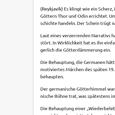
(Reykja­vík) Es klingt wie ein Scherz,
Göt­tern Thor und Odin errich­tet. Um
schich­te han­deln. Der Schein trügt
Laut eines ver­zer­ren­den Nar­ra­tivs
stört. In Wirk­lich­keit hat es ihn ein
ger­lich die Göt­ter­däm­me­rung ein.
Die Behaup­tung, die Ger­ma­nen hät­t
moti­vier­tes Mär­chen des spä­ten 19.
behaupten.
Der ger­ma­ni­sche Göt­ter­him­mel wa
ni­sche Büh­ne trat, was spä­te­stens i
Die Behaup­tung einer „Wie­der­be­le­