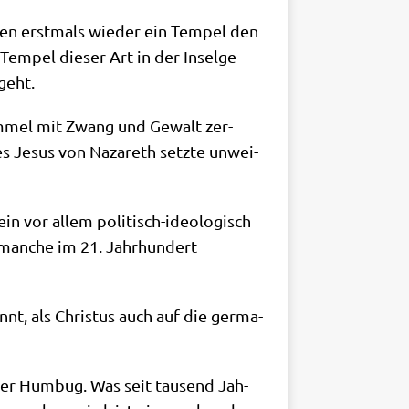
­ren erst­mals wie­der ein Tem­pel den
em­pel die­ser Art in der Insel­ge­
geht.
­him­mel mit Zwang und Gewalt zer­
 des Jesus von Naza­reth setz­te unwei­
n vor allem poli­tisch-ideo­lo­gisch
 man­che im 21. Jahr­hun­dert
nt, als Chri­stus auch auf die ger­ma­
­ter Hum­bug. Was seit tau­send Jah­