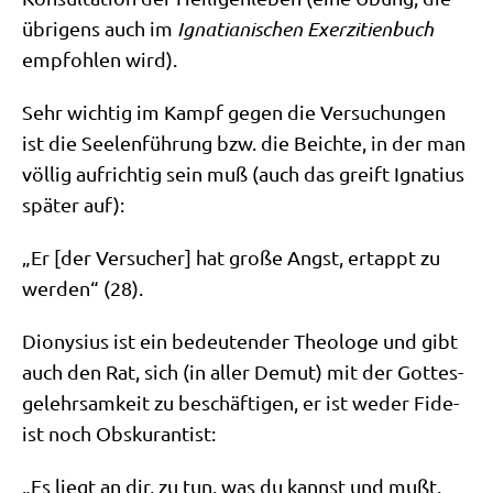
übri­gens auch im
Igna­tia­ni­schen Exer­zi­ti­en­buch
emp­foh­len wird).
Sehr wich­tig im Kampf gegen die Ver­su­chun­gen
ist die See­len­füh­rung bzw. die Beich­te, in der man
völ­lig auf­rich­tig sein muß (auch das greift Igna­ti­us
spä­ter auf):
„Er [der Ver­su­cher] hat gro­ße Angst, ertappt zu
wer­den“ (28).
Dio­ny­si­us ist ein bedeu­ten­der Theo­lo­ge und gibt
auch den Rat, sich (in aller Demut) mit der Got­tes­
ge­lehr­sam­keit zu beschäf­ti­gen, er ist weder Fide­
ist noch Obskurantist:
„Es liegt an dir, zu tun, was du kannst und mußt.