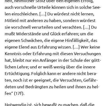
heit, heim­li­cher Stolz über den eige­nen Erfolg,
auch vor­schnel­le Urtei­le kön­nen sich in sol­che See­
len ein­schlei­chen. […] Du wür­dest nicht ler­nen,
Mit­leid mit ande­ren zu haben, son­dern wür­dest
sie vor­schnell ver­ur­tei­len und ver­ach­ten. […] Du
mußt Wider­stän­de und Glück erfah­ren; um die
eige­nen Schwä­chen, die eige­ne Hin­fäl­lig­keit, das
eige­ne Elend aus Erfah­rung wis­sen. […] Wer kei­ne
Kennt­nis oder Erfah­rung mit die­sen Ver­su­chun­gen
hat, bleibt nur ein Anfän­ger in der Schu­le der gött­
li­chen Leh­re; und er weiß wenig über die inne­re
Ertüch­ti­gung. Folg­lich kann er ande­re nicht bera­
ten, noch ist er geeig­net, die Ver­such­ten, Gefähr­
de­ten und Bedräng­ten zu hei­len und ihnen zu hel­
fen“ (17f).
Not­wen­dig ist, sich bewußt zu machen, daß die