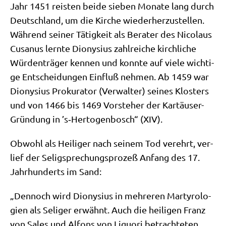
Jahr 1451 rei­sten bei­de sie­ben Mona­te lang durch
Deutsch­land, um die Kir­che wie­der­her­zu­stel­len.
Wäh­rend sei­ner Tätig­keit als Bera­ter des Nico­laus
Cus­a­nus lern­te Dio­ny­si­us zahl­rei­che kirch­li­che
Wür­den­trä­ger ken­nen und konn­te auf vie­le wich­ti­
ge Ent­schei­dun­gen Ein­fluß neh­men. Ab 1459 war
Dio­ny­si­us Pro­ku­ra­tor (Ver­wal­ter) sei­nes Klo­sters
und von 1466 bis 1469 Vor­ste­her der Kar­täu­ser-
Grün­dung in ’s‑Hertogenbosch“ (XIV).
Obwohl als Hei­li­ger nach sei­nem Tod ver­ehrt, ver­
lief der Selig­spre­chungs­pro­zeß Anfang des 17.
Jahr­hun­derts im Sand:
„Den­noch wird Dio­ny­si­us in meh­re­ren Mar­ty­ro­lo­
gien als Seli­ger erwähnt. Auch die hei­li­gen Franz
von Sales und Alfons von Liguo­ri betrach­te­ten