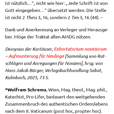
ist nütz­lich…“, nicht wie hier: „Jede Schrift ist von
Gott ein­ge­ge­ben…“ über­setzt wer­den. Die Stel­le
ist nicht 2
Thess
3, 16, son­dern 2
Tim
3, 16 (44). –
Dank und Aner­ken­nung an Ver­le­ger und Her­aus­ge­
ber. Möge der Trak­tat allen AMDG nützen.
Dio­ny­si­us der Kar­täu­ser,
Exhortato­ri­um noviciorum
– Auf­mun­te­rung für Neu­lin­ge
[Samm­lung von Rat­
schlä­gen und Anre­gun­gen für Novi­zen], hrsg. von
Hans Jakob Bür­ger, Ver­lags­buch­hand­lung Sabat,
Kulm­bach, 2025, 73 S.
*Wolf­ram Schrems
, Wien, Mag. theol., Mag. phil.,
Kate­chist, Pro-Lifer, bedau­ert den weit­ge­hen­den
Zusam­men­bruch des authen­ti­schen Ordens­le­bens
nach dem II. Vati­ca­num (post hoc, prop­ter hoc).