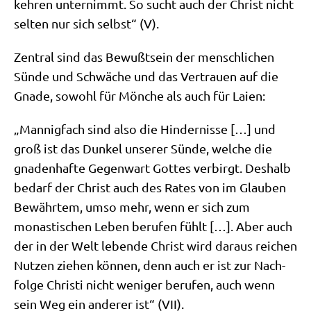
keh­ren unter­nimmt. So sucht auch der Christ nicht
sel­ten nur sich selbst“ (V).
Zen­tral sind das Bewußt­sein der mensch­li­chen
Sün­de und Schwä­che und das Ver­trau­en auf die
Gna­de, sowohl für Mön­che als auch für Laien:
„Man­nig­fach sind also die Hin­der­nis­se […] und
groß ist das Dun­kel unse­rer Sün­de, wel­che die
gna­den­haf­te Gegen­wart Got­tes ver­birgt. Des­halb
bedarf der Christ auch des Rates von im Glau­ben
Bewähr­tem, umso mehr, wenn er sich zum
monasti­schen Leben beru­fen fühlt […]. Aber auch
der in der Welt leben­de Christ wird dar­aus rei­chen
Nut­zen zie­hen kön­nen, denn auch er ist zur Nach­
fol­ge Chri­sti nicht weni­ger beru­fen, auch wenn
sein Weg ein ande­rer ist“ (VII).