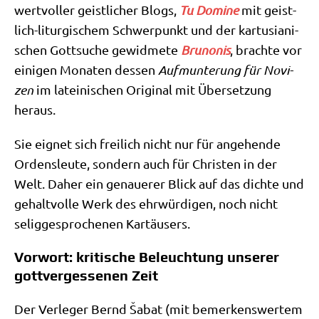
wert­vol­ler geist­li­cher Blogs,
Tu Domi­ne
mit geist­
lich-lit­ur­gi­schem Schwer­punkt und der kar­tus­ia­ni­
schen Gott­su­che gewid­me­te
Bru­no­nis
, brach­te vor
eini­gen Mona­ten des­sen
Auf­mun­te­rung für Novi­
zen
im latei­ni­schen Ori­gi­nal mit Über­set­zung
heraus.
Sie eig­net sich frei­lich nicht nur für ange­hen­de
Ordens­leu­te, son­dern auch für Chri­sten in der
Welt. Daher ein genaue­rer Blick auf das dich­te und
gehalt­vol­le Werk des ehr­wür­di­gen, noch nicht
selig­ge­spro­che­nen Kartäusers.
Vorwort: kritische Beleuchtung unserer
gottvergessenen Zeit
Der Ver­le­ger Bernd Šabat (mit bemer­kens­wer­tem