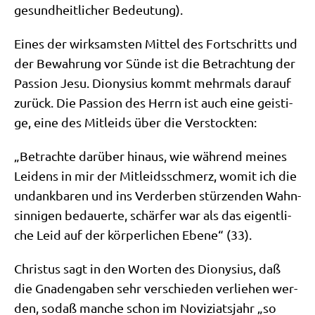
gesund­heit­li­cher Bedeutung).
Eines der wirk­sam­sten Mit­tel des Fort­schritts und
der Bewah­rung vor Sün­de ist die Betrach­tung der
Pas­si­on Jesu. Dio­ny­si­us kommt mehr­mals dar­auf
zurück. Die Pas­si­on des Herrn ist auch eine gei­sti­
ge, eine des Mit­leids über die Verstockten:
„Betrach­te dar­über hin­aus, wie wäh­rend mei­nes
Lei­dens in mir der Mit­leids­schmerz, womit ich die
undank­ba­ren und ins Ver­der­ben stür­zen­den Wahn­
sin­ni­gen bedau­er­te, schär­fer war als das eigent­li­
che Leid auf der kör­per­li­chen Ebe­ne“ (33).
Chri­stus sagt in den Wor­ten des Dio­ny­si­us, daß
die Gna­den­ga­ben sehr ver­schie­den ver­lie­hen wer­
den, sodaß man­che schon im Novi­zi­ats­jahr „so