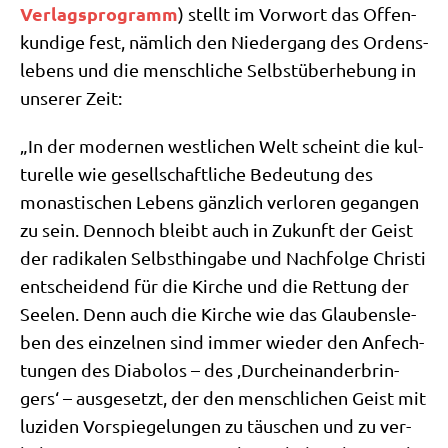
Ver­lags­pro­gramm
) stellt im Vor­wort das Offen­
kun­di­ge fest, näm­lich den Nie­der­gang des Ordens­
le­bens und die mensch­li­che Selbst­über­he­bung in
unse­rer Zeit:
„In der moder­nen west­li­chen Welt scheint die kul­
tu­rel­le wie gesell­schaft­li­che Bedeu­tung des
monasti­schen Lebens gänz­lich ver­lo­ren gegan­gen
zu sein. Den­noch bleibt auch in Zukunft der Geist
der radi­ka­len Selbst­hin­ga­be und Nach­fol­ge Chri­sti
ent­schei­dend für die Kir­che und die Ret­tung der
See­len. Denn auch die Kir­che wie das Glau­bens­le­
ben des ein­zel­nen sind immer wie­der den Anfech­
tun­gen des Dia­bo­los – des ‚Durch­ein­an­der­brin­
gers‘ – aus­ge­setzt, der den mensch­li­chen Geist mit
luzi­den Vor­spie­ge­lun­gen zu täu­schen und zu ver­