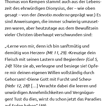
Tho­mas von Kem­pen stammt auch aus der Lebens­
zeit des ehr­wür­di­gen Dio­ny­si­us, der – wie oben
gesagt – von der
Devo­tio moder­na
geprägt war.) Es
sind Anwei­sun­gen, die immer schwie­rig umzu­set­
zen waren, aber heut­zu­ta­ge aus dem Bewußt­sein
vie­ler Chri­sten über­haupt ver­schwun­den sind:
„‹Ler­ne von mir, denn ich bin sanft­mü­tig und
demü­tig von Her­zen›
(Mt 11, 29)
. ‹Kreu­zi­ge dein
Fleisch mit sei­nen Lastern und Begier­den›
(Gal 5,
24)
! Töte sie ab, ver­leug­ne und besie­ge sie! Opfe­
re mir dei­nen eige­nen Wil­len voll­stän­dig durch
Gehor­sam! ‹Die­ne Gott mit Furcht und Scheu›
(Hebr 12, 28)
! […] Ver­ach­te dabei die lee­ren und
unwür­di­gen Annehm­lich­kei­ten und Ver­gnü­gun­
gen! Tust du dies, wirst du schon jetzt das Para­dies
auf Erden haben“ (49).