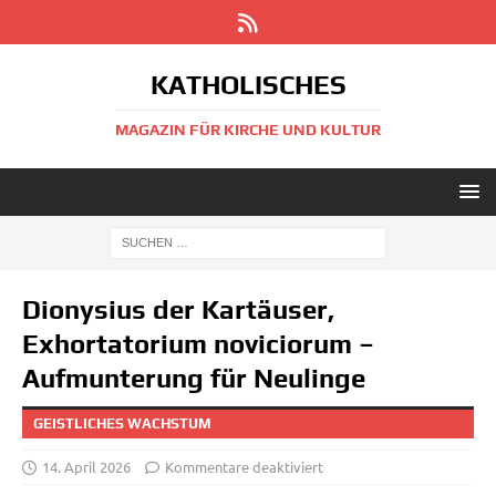
KATHOLISCHES
MAGAZIN FÜR KIRCHE UND KULTUR
Dionysius der Kartäuser,
Exhortatorium noviciorum –
Aufmunterung für Neulinge
GEISTLICHES WACHSTUM
14. April 2026
Kommentare deaktiviert