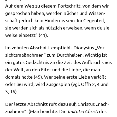
Auf dem Weg zu die­sem Fort­schritt, von dem wir
gespro­chen haben, wer­den Bücher und Wis­sen­
schaft jedoch kein Hin­der­nis sein. Im Gegen­teil,
sie wer­den sich als nütz­lich erwei­sen, wenn du sie
wei­se ein­setzt“ (41).
Im zehn­ten Abschnitt emp­fiehlt Dio­ny­si­us „Vor­
sichts­maß­nah­men“ zum Durch­hal­ten. Wich­tig ist
ein gutes Gedächt­nis an die Zeit des Auf­bruchs aus
der Welt, an den Eifer und die Lie­be, die man
damals hat­te (45). Wer sei­ne erste Lie­be ver­läßt
oder lau wird, wird aus­ge­spien (vgl. Offb 2, 4 und
3, 16).
Der letz­te Abschnitt ruft dazu auf, Chri­stus „nach­
zu­ah­men“. (Man beach­te: Die
Imi­ta­tio Chri­sti
des