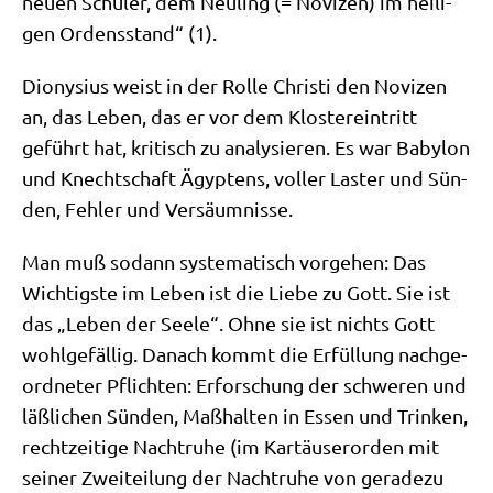
neu­en Schü­ler, dem Neu­ling (= Novi­zen) im hei­li­
gen Ordens­stand“ (1).
Dio­ny­si­us weist in der Rol­le Chri­sti den Novi­zen
an, das Leben, das er vor dem Klo­ster­ein­tritt
geführt hat, kri­tisch zu ana­ly­sie­ren. Es war Baby­lon
und Knecht­schaft Ägyp­tens, vol­ler Laster und Sün­
den, Feh­ler und Versäumnisse.
Man muß sodann syste­ma­tisch vor­ge­hen: Das
Wich­tig­ste im Leben ist die Lie­be zu Gott. Sie ist
das „Leben der See­le“. Ohne sie ist nichts Gott
wohl­ge­fäl­lig. Danach kommt die Erfül­lung nach­ge­
ord­ne­ter Pflich­ten: Erfor­schung der schwe­ren und
läß­li­chen Sün­den, Maß­hal­ten in Essen und Trin­ken,
recht­zei­ti­ge Nacht­ru­he (im Kar­täu­ser­or­den mit
sei­ner Zwei­tei­lung der Nacht­ru­he von gera­de­zu