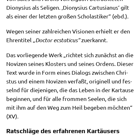
Dio­ny­si­us als Seli­gen. ‚Dio­ny­si­us Car­tus­ia­nus‘ gilt
als einer der letz­ten gro­ßen Scho­la­sti­ker“ (ebd.).
Wegen sei­ner zahl­rei­chen Visio­nen erhielt er den
Ehren­ti­tel „
Doc­tor ecsta­ti­cus“
zuer­kannt.
Das vor­lie­gen­de Werk „rich­tet sich zunächst an die
Novi­zen sei­nes Klo­sters und sei­nes Ordens. Die­ser
Text wur­de in Form eines Dia­logs zwi­schen Chri­
stus und einem Novi­zen ver­faßt, ori­gi­nell und fes­
selnd für die­je­ni­gen, die das Leben in der Kar­tau­se
begin­nen, und für alle from­men See­len, die sich
mit ihm auf den Weg zum Heil bege­ben möch­ten“
(XV).
Ratschläge des erfahrenen Kartäusers