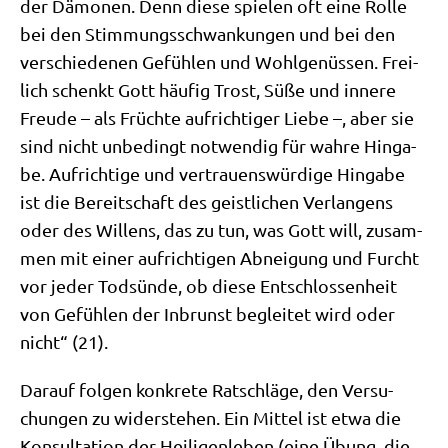
der Dämo­nen. Denn die­se spie­len oft eine Rol­le
bei den Stim­mungs­schwan­kun­gen und bei den
ver­schie­de­nen Gefüh­len und Wohl­ge­nüs­sen. Frei­
lich schenkt Gott häu­fig Trost, Süße und inne­re
Freu­de – als Früch­te auf­rich­ti­ger Lie­be –, aber sie
sind nicht unbe­dingt not­wen­dig für wah­re Hin­ga­
be. Auf­rich­ti­ge und ver­trau­ens­wür­di­ge Hin­ga­be
ist die Bereit­schaft des geist­li­chen Ver­lan­gens
oder des Wil­lens, das zu tun, was Gott will, zusam­
men mit einer auf­rich­ti­gen Abnei­gung und Furcht
vor jeder Tod­sün­de, ob die­se Ent­schlos­sen­heit
von Gefüh­len der Inbrunst beglei­tet wird oder
nicht“ (21).
Dar­auf fol­gen kon­kre­te Rat­schlä­ge, den Ver­su­
chun­gen zu wider­ste­hen. Ein Mit­tel ist etwa die
Kon­sul­ta­ti­on der Hei­li­gen­le­ben (eine Übung, die