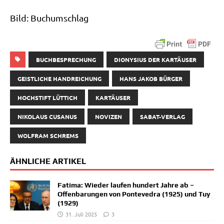
Bild: Buch­um­schlag
BUCHBESPRECHUNG
DIONYSIUS DER KARTÄUSER
GEISTLICHE HANDREICHUNG
HANS JAKOB BÜRGER
HOCHSTIFT LÜTTICH
KARTÄUSER
NIKOLAUS CUSANUS
NOVIZEN
SABAT-VERLAG
WOLFRAM SCHREMS
ÄHNLICHE ARTIKEL
Fatima: Wieder laufen hundert Jahre ab –
Offenbarungen von Pontevedra (1925) und Tuy
(1929)
31. Juli 2025
3