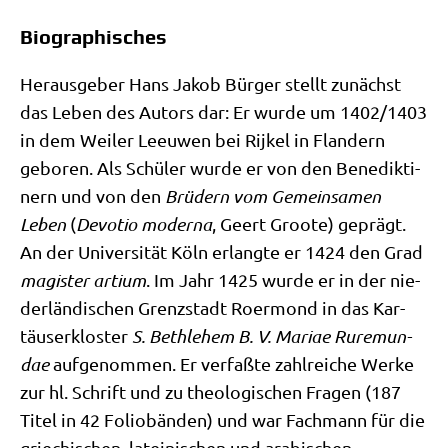
Biographisches
Her­aus­ge­ber Hans Jakob Bür­ger stellt zunächst
das Leben des Autors dar: Er wur­de um 1402/​1403
in dem Wei­ler Lee­u­wen bei Rijkel in Flan­dern
gebo­ren. Als Schü­ler wur­de er von den Bene­dik­ti­
nern und von den
Brü­dern vom Gemein­sa­men
Leben
(
Devo­tio moder­na
, Geert Groo­te) geprägt.
An der Uni­ver­si­tät Köln erlang­te er 1424 den Grad
magi­ster arti­um
. Im Jahr 1425 wur­de er in der nie­
der­län­di­schen Grenz­stadt Roer­mond in das Kar­
täu­ser­klo­ster
S. Beth­le­hem B. V. Mariae Rur­e­mun­
dae
auf­ge­nom­men. Er ver­faß­te zahl­rei­che Wer­ke
zur hl. Schrift und zu theo­lo­gi­schen Fra­gen (187
Titel in 42 Folio­bän­den) und war Fach­mann für die
grie­chi­schen, latei­ni­schen und ara­bi­schen