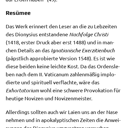
Resümee
Das Werk erin­nert den Leser an die zu Leb­zei­ten
des Dio­ny­si­us ent­stan­de­ne
Nach­fol­ge Chri­sti
(1418, erster Druck aber erst 1488) und in man­
chen Details an das
Igna­tia­ni­sche Exer­zi­ti­en­buch
(päpst­lich appro­bier­te Ver­si­on 1548). Es ist wie
die­se bei­den kei­ne leich­te Kost. Da das Ordens­le­
ben nach dem II. Vati­ca­num zah­len­mä­ßig implo­
dier­te und spi­ri­tu­ell ver­flach­te, wäre das
Exhortato­ri­um
wohl eine schwe­re Pro­vo­ka­ti­on für
heu­ti­ge Novi­zen und Novizenmeister.
Aller­dings soll­ten auch wir Lai­en uns an der Nase
neh­men und in apo­ka­lyp­ti­schen Zei­ten die Anwei­
sun­gen des Dio­ny­si­us umzu­set­zen ver­su­chen.