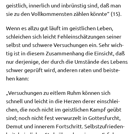
geist­lich, inner­lich und inbrün­stig sind, daß man
sie zu den Voll­kom­men­sten zäh­len könn­te“ (15).
Wenn es all­zu gut läuft im geist­li­chen Leben,
schlei­chen sich leicht Fehl­ein­schät­zun­gen sei­ner
selbst und schwe­re Ver­su­chun­gen ein. Sehr wich­
tig ist in die­sem Zusam­men­hang die Ein­sicht, daß
nur der­je­ni­ge, der durch die Umstän­de des Lebens
schwer geprüft wird, ande­ren raten und bei­ste­
hen kann:
„Ver­su­chun­gen zu eit­lem Ruhm kön­nen sich
schnell und leicht in die Her­zen derer ein­schlei­
chen, die noch nicht im geist­li­chen Kampf geübt
sind; noch nicht fest ver­wur­zelt in Got­tes­furcht,
Demut und inne­rem Fort­schritt. Selbst­zu­frie­den­