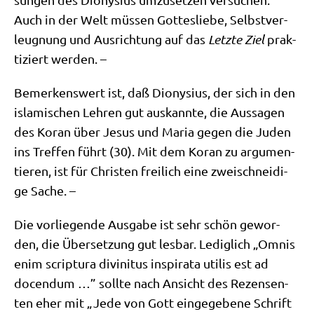
Auch in der Welt müs­sen Got­tes­lie­be, Selbst­ver­
leug­nung und Aus­rich­tung auf das
Letz­te Ziel
prak­
ti­ziert werden. –
Bemer­kens­wert ist, daß Dio­ny­si­us, der sich in den
isla­mi­schen Leh­ren gut aus­kann­te, die Aus­sa­gen
des Koran über Jesus und Maria gegen die Juden
ins Tref­fen führt (30). Mit dem Koran zu argu­men­
tie­ren, ist für Chri­sten frei­lich eine zwei­schnei­di­
ge Sache. –
Die vor­lie­gen­de Aus­ga­be ist sehr schön gewor­
den, die Über­set­zung gut les­bar. Ledig­lich „Omnis
enim scrip­tu­ra divi­ni­tus inspi­ra­ta uti­lis est ad
docen­dum …” soll­te nach Ansicht des Rezen­sen­
ten eher mit „Jede von Gott ein­ge­ge­be­ne Schrift