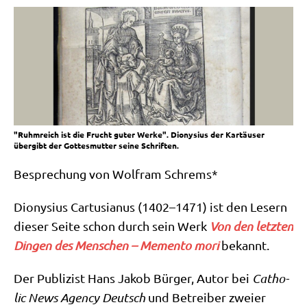
"Ruhmreich ist die Frucht guter Werke". Dionysius der Kartäuser
übergibt der Gottesmutter seine Schriften.
Bespre­chung von Wolf­ram Schrems*
Dio­ny­si­us Car­tus­ia­nus (1402–1471) ist den Lesern
die­ser Sei­te schon durch sein Werk
Von den letz­ten
Din­gen des Men­schen – Memen­to mori
bekannt.
Der Publi­zist Hans Jakob Bür­ger, Autor bei
Catho­
lic News Agen­cy Deutsch
und Betrei­ber zwei­er