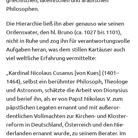
Philosophen.
Die Hier­ar­chie ließ ihn aber genau­so wie sei­nen
Ordens­va­ter, den hl. Bru­no (ca. 1027 bis 1101),
nicht in Ruhe und zog ihn für ver­ant­wor­tungs­vol­le
Auf­ga­ben her­an, was dem stil­len Kar­täu­ser auch
viel welt­li­che Erfah­rung vermittelte:
„Kar­di­nal Nico­laus Cus­a­nus [von Kues] (1401–
1464), selbst ein berühm­ter Phi­lo­soph, Theo­lo­ge
und Astro­nom, schätz­te die Arbeit von Dio­ny­si­us
und berief ihn, als er von Papst Niko­laus V. zum
päpst­li­chen Lega­ten ernannt und mit außer­or­
dent­li­chen Voll­mach­ten zur Kir­chen- und Klo­ster­
re­form in Deutsch­land, Öster­reich und den Nie­
der­lan­den ernannt wur­de, zu sei­nem Bera­ter. Im