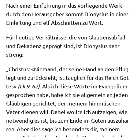
Nach einer Ein­füh­rung in das vor­lie­gen­de Werk
durch den Her­aus­ge­ber kommt Dio­ny­si­us in einer
Ein­lei­tung und elf Abschnit­ten zu Wort.
Für heu­ti­ge Ver­hält­nis­se, die von Glau­bens­ab­fall
und Deka­denz geprägt sind, ist Dio­ny­si­us sehr
streng:
„Chri­stus: «Nie­mand, der sei­ne Hand an den Pflug
legt und zurück­sieht, ist taug­lich für das Reich Got­
tes»
(Lk 9, 62)
. Als ich die­se Wor­te im Evan­ge­li­um
gespro­chen habe, habe ich sie all­ge­mein an jeden
Gläu­bi­gen gerich­tet, der mei­nem himm­li­schen
Vater die­nen will. Dabei woll­te ich auf­zei­gen, wie
not­wen­dig es ist, bis zum Ende im Guten aus­zu­har­
ren. Aber dies sage ich beson­ders dir, mei­nem