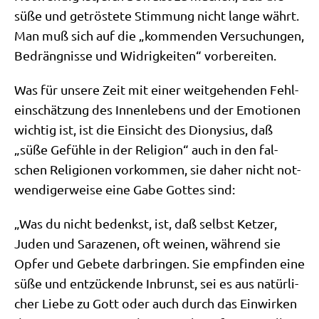
süße und getrö­ste­te Stim­mung nicht lan­ge währt.
Man muß sich auf die „kom­men­den Ver­su­chun­gen,
Bedräng­nis­se und Wid­rig­kei­ten“ vorbereiten.
Was für unse­re Zeit mit einer weit­ge­hen­den Fehl­
ein­schät­zung des Innen­le­bens und der Emo­tio­nen
wich­tig ist, ist die Ein­sicht des Dio­ny­si­us, daß
„süße Gefüh­le in der Reli­gi­on“ auch in den fal­
schen Reli­gio­nen vor­kom­men, sie daher nicht not­
wen­di­ger­wei­se eine Gabe Got­tes sind:
„Was du nicht bedenkst, ist, daß selbst Ket­zer,
Juden und Sara­ze­nen, oft wei­nen, wäh­rend sie
Opfer und Gebe­te dar­brin­gen. Sie emp­fin­den eine
süße und ent­zücken­de Inbrunst, sei es aus natür­li­
cher Lie­be zu Gott oder auch durch das Ein­wir­ken