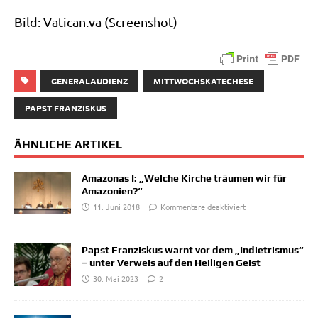
Bild: Vati​can​.va (Screen­shot)
GENERALAUDIENZ
MITTWOCHSKATECHESE
PAPST FRANZISKUS
ÄHNLICHE ARTIKEL
Amazonas I: „Welche Kirche träumen wir für
Amazonien?“
11. Juni 2018
Kommentare deaktiviert
Papst Franziskus warnt vor dem „Indietrismus“
– unter Verweis auf den Heiligen Geist
30. Mai 2023
2