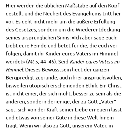
Hier wer­den die übli­chen Maß­stä­be auf den Kopf
gestellt und die Neu­heit des Evan­ge­li­ums tritt her­
vor. Es geht nicht mehr um die äuße­re Erfül­lung
des Geset­zes, son­dern um die Wie­der­ent­deckung
sei­nes ursprüng­li­chen Sinns: »Ich aber sage euch:
Liebt eure Fein­de und betet für die, die euch ver­
fol­gen, damit ihr Kin­der eures Vaters im Him­mel
wer­det« (
Mt
5, 44–45). Seid
Kin­der eures Vaters im
Him­mel
. Die­ses Bewusst­sein liegt der gan­zen
Berg­pre­digt zugrun­de, auch ihrer anspruchs­vol­len,
bis­wei­len uto­pisch erschei­nen­den Ethik. Ein Christ
ist nicht einer, der sich müht, bes­ser zu sein als die
ande­ren, son­dern der­je­ni­ge, der zu Gott „Vater“
sagt, sich von der Kraft sei­ner Lie­be erneu­ern lässt
und etwas von sei­ner Güte in die­se Welt hin­ein­
trägt. Wenn wir also zu Gott, unse­rem Vater, in