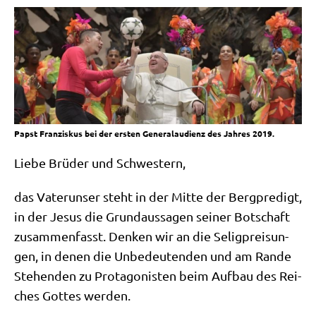
Papst Franziskus bei der ersten Generalaudienz des Jahres 2019.
Lie­be Brü­der und Schwestern,
das Vater­un­ser steht in der Mit­te der Berg­pre­digt,
in der Jesus die Grund­aus­sa­gen sei­ner Bot­schaft
zusam­men­fasst. Den­ken wir an die Selig­prei­sun­
gen, in denen die Unbe­deu­ten­den und am Ran­de
Ste­hen­den zu Prot­ago­ni­sten beim Auf­bau des Rei­
ches Got­tes werden.