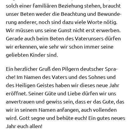
solch einer fami­liä­ren Bezie­hung ste­hen, braucht
unser Beten weder die Beach­tung und Bewun­de­
rung ande­rer, noch sind dazu vie­le Wor­te nötig.
Wir müs­sen uns sei­ne Gunst nicht erst erwer­ben.
Gera­de auch beim Beten des Vater­un­sers dür­fen
wir erken­nen, wie sehr wir schon immer sei­ne
gelieb­ten Kin­der sind.
Ein herz­li­cher Gruß den Pil­gern deut­scher Spra­
che! Im Namen des Vaters und des Soh­nes und
des Hei­li­gen Gei­stes haben wir die­ses neue Jahr
eröff­net. Sei­ner Güte und Lie­be dür­fen wir uns
anver­trau­en und gewiss sein, dass er das Gute, das
wir in sei­nem Namen anfan­gen, auch voll­enden
wird. Gott seg­ne und behü­te euch! Ein gutes neu­es
Jahr euch allen!