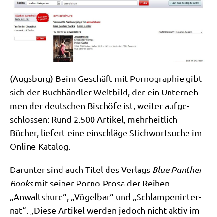
(Augs­burg) Beim Geschäft mit Por­no­gra­phie gibt
sich der Buch­händ­ler Welt­bild, der ein Unter­neh­
men der deut­schen Bischö­fe ist, wei­ter auf­ge­
schlos­sen: Rund 2.500 Arti­kel, mehr­heit­lich
Bücher, lie­fert eine ein­schlä­ge Stich­wort­su­che im
Online-Katalog.
Dar­un­ter sind auch Titel des Ver­lags
Blue Pan­ther
Books
mit sei­ner Por­no-Pro­sa der Rei­hen
„Anwalts­hu­re“, „Vögel­bar“ und „Schlam­pen­in­ter­
nat“. „Die­se Arti­kel wer­den jedoch nicht aktiv im