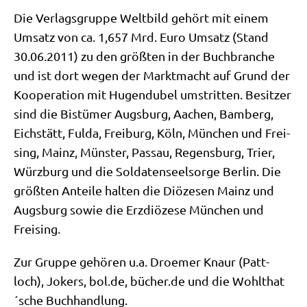
Die Ver­lags­grup­pe Welt­bild gehört mit einem
Umsatz von ca. 1,657 Mrd. Euro Umsatz (Stand
30.06.2011) zu den größ­ten in der Buch­bran­che
und ist dort wegen der Markt­macht auf Grund der
Koope­ra­ti­on mit Hugen­du­bel umstrit­ten. Besit­zer
sind die Bis­tü­mer Augs­burg, Aachen, Bam­berg,
Eich­stätt, Ful­da, Frei­burg, Köln, Mün­chen und Frei­
sing, Mainz, Mün­ster, Pas­sau, Regens­burg, Trier,
Würz­burg und die Sol­da­ten­seel­sor­ge Ber­lin. Die
größ­ten Antei­le hal­ten die Diö­ze­sen Mainz und
Augs­burg sowie die Erz­diö­ze­se Mün­chen und
Freising.
Zur Grup­pe gehö­ren u.a. Droe­mer Knaur (Patt­
loch), Jokers, bol​.de, bücher.de und die Wohlthat
´sche Buchhandlung.