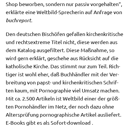
Shop bewor­ben, son­dern nur pas­siv vor­ge­hal­ten“,
erklär­te eine Welt­bild-Spre­che­rin auf Anfra­ge von
buch­re­port
.
Den deut­schen Bischö­fen gefal­len kir­chen­kri­ti­sche
und rechts­extre­me Titel nicht, die­se wer­den aus
dem Kata­log aus­ge­fil­tert. Die­se Maß­nah­me, so
wird gern erklärt, gesche­he aus Rück­sicht auf die
katho­li­sche Kir­che. Das stimmt nur zum Teil. Rich­
ti­ger ist wohl eher, daß Buch­händ­ler mit der Ver­
brei­tung von papst- und kir­chen­kri­ti­schen Schrif­
ten kaum, mit Por­no­gra­phie viel Umsatz machen.
Mit ca. 2.500 Arti­keln ist Welt­bild einer der größ­
ten Por­no­händ­ler im Netz, der noch dazu ohne
Alters­prü­fung por­no­gra­phi­sche Arti­kel aus­lie­fert.
E‑Books gibt es als Sofort-download .