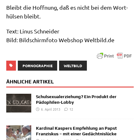
Bleibt die Hoff­nung, daß es nicht bei dem Wort­
hül­sen bleibt.
Text: Linus Schneider
Bild: Bild­schirm­fo­to Web­shop Welt​bild​.de
PORNOGRAPHIE
WELTBILD
ÄHNLICHE ARTIKEL
Schulsexualerziehung? Ein Produkt der
Pädophilen-Lobby
6. April 2013
12
Kardinal Kaspers Empfehlung an Papst
Franziskus – mit einer Gedächtnislücke