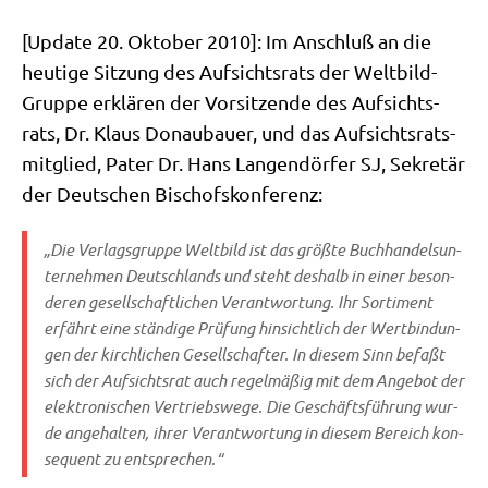
[Update 20. Okto­ber 2010]: Im Anschluß an die
heu­ti­ge Sit­zung des Auf­sichts­rats der Welt­bild-
Grup­pe erklä­ren der Vor­sit­zen­de des Auf­sichts­
rats, Dr. Klaus Donau­bau­er, und das Auf­sichts­rats­
mit­glied, Pater Dr. Hans Lan­gen­dör­fer SJ, Sekre­tär
der Deut­schen Bischofskonferenz:
„Die Ver­lags­grup­pe Welt­bild ist das größ­te Buch­han­dels­un­
ter­neh­men Deutsch­lands und steht des­halb in einer beson­
de­ren gesell­schaft­li­chen Ver­ant­wor­tung. Ihr Sor­ti­ment
erfährt eine stän­di­ge Prü­fung hin­sicht­lich der Wert­bin­dun­
gen der kirch­li­chen Gesell­schaf­ter. In die­sem Sinn befaßt
sich der Auf­sichts­rat auch regel­mä­ßig mit dem Ange­bot der
elek­tro­ni­schen Ver­triebs­we­ge. Die Geschäfts­füh­rung wur­
de ange­hal­ten, ihrer Ver­ant­wor­tung in die­sem Bereich kon­
se­quent zu entsprechen.“