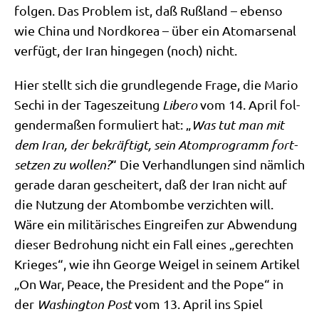
fol­gen. Das Pro­blem ist, daß Ruß­land – eben­so
wie Chi­na und Nord­ko­rea – über ein Atom­arse­nal
ver­fügt, der Iran hin­ge­gen (noch) nicht.
Hier stellt sich die grund­le­gen­de Fra­ge, die Mario
Sechi in der Tages­zei­tung
Libe­ro
vom 14. April fol­
gen­der­ma­ßen for­mu­liert hat: „
Was tut man mit
dem Iran, der bekräf­tigt, sein Atom­pro­gramm fort­
set­zen zu wol­len?
“ Die Ver­hand­lun­gen sind näm­lich
gera­de dar­an geschei­tert, daß der Iran nicht auf
die Nut­zung der Atom­bom­be ver­zich­ten will.
Wäre ein mili­tä­ri­sches Ein­grei­fen zur Abwen­dung
die­ser Bedro­hung nicht ein Fall eines „gerech­ten
Krie­ges“, wie ihn Geor­ge Weigel in sei­nem Arti­kel
„On War, Peace, the Pre­si­dent and the Pope“ in
der
Washing­ton Post
vom 13. April ins Spiel