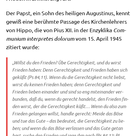
Der Papst, ein Sohn des hei­li­gen Augu­sti­nus, kennt
gewiß eine berühm­te Pas­sa­ge des Kir­chen­leh­rers
von Hip­po, die von Pius XII. in der Enzy­kli­ka
Com­
mu­ni­um inter­pre­tes dolorum
vom 15. April 1945
zitiert wurde:
„Willst du den Frie­den? Übe Gerech­tig­keit, und du wirst
Frie­den haben: Denn Gerech­tig­keit und Frie­den haben sich
geküßt (Ps 84,11). Wenn du die Gerech­tig­keit nicht liebst,
wirst du kei­nen Frie­den haben; denn Gerech­tig­keit und
Frie­den lie­ben ein­an­der und sind so eng mit­ein­an­der ver­
bun­den, daß du, wenn du gerecht han­delst, den Frie­den fin­
den wirst, der die Gerech­tig­keit küßt… Wenn du also zum
Frie­den gelan­gen willst, hand­le gerecht: Mei­de das Böse
und tue das Gute – das bedeu­tet, die Gerech­tig­keit zu lie­
ben; und wenn du das Böse ver­las­sen und das Gute getan
hast, suche den Frie­den und jage ihm nach (Ps 84,12: PL