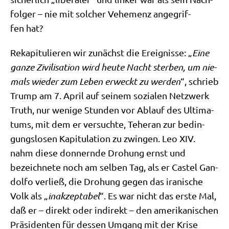
fol­ger – nie mit sol­cher Vehe­menz ange­grif­
fen hat?
Reka­pi­tu­lie­ren wir zunächst die Ereig­nis­se: „
Eine
gan­ze Zivi­li­sa­ti­on wird heu­te Nacht ster­ben, um nie­
mals wie­der zum Leben erweckt zu wer­den
“, schrieb
Trump am 7. April auf sei­nem sozia­len Netz­werk
Truth, nur weni­ge Stun­den vor Ablauf des Ulti­ma­
tums, mit dem er ver­such­te, Tehe­ran zur bedin­
gungs­lo­sen Kapi­tu­la­ti­on zu zwin­gen. Leo XIV.
nahm die­se don­nern­de Dro­hung ernst und
bezeich­ne­te noch am sel­ben Tag, als er Castel Gan­
dol­fo ver­ließ, die Dro­hung gegen das ira­ni­sche
Volk als „
inak­zep­ta­bel
“. Es war nicht das erste Mal,
daß er – direkt oder indi­rekt – den ame­ri­ka­ni­schen
Prä­si­den­ten für des­sen Umgang mit der Kri­se