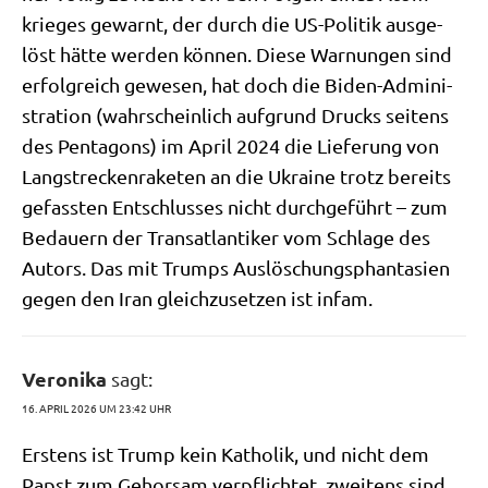
krie­ges gewarnt, der durch die US-Poli­tik aus­ge­
löst hät­te wer­den kön­nen. Die­se War­nun­gen sind
erfolg­reich gewe­sen, hat doch die Biden-Admi­ni­
stra­ti­on (wahr­schein­lich auf­grund Drucks sei­tens
des Pen­ta­gons) im April 2024 die Lie­fe­rung von
Lang­strecken­ra­ke­ten an die Ukrai­ne trotz bereits
gefass­ten Ent­schlus­ses nicht durch­ge­führt – zum
Bedau­ern der Trans­at­lan­ti­ker vom Schla­ge des
Autors. Das mit Trumps Aus­lö­schungs­phan­ta­sien
gegen den Iran gleich­zu­set­zen ist infam.
Veronika
sagt:
16. APRIL 2026 UM 23:42 UHR
Erstens ist Trump kein Katho­lik, und nicht dem
Papst zum Gehor­sam ver­pflich­tet, zwei­tens sind