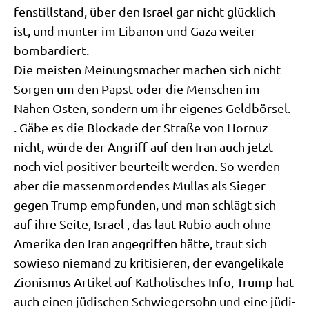
fen­still­stand, über den Isra­el gar nicht glück­lich
ist, und mun­ter im Liba­non und Gaza wei­ter
bombardiert.
Die mei­sten Mei­nungs­ma­cher machen sich nicht
Sor­gen um den Papst oder die Men­schen im
Nahen Osten, son­dern um ihr eige­nes Geld­bör­sel.
. Gäbe es die Blocka­de der Stra­ße von Hor­nuz
nicht, wür­de der Angriff auf den Iran auch jetzt
noch viel posi­ti­ver beur­teilt wer­den. So wer­den
aber die mas­sen­mor­den­des Mul­las als Sie­ger
gegen Trump emp­fun­den, und man schlägt sich
auf ihre Sei­te, Isra­el , das laut Rubio auch ohne
Ame­ri­ka den Iran ange­grif­fen hät­te, traut sich
sowie­so nie­mand zu kri­ti­sie­ren, der evan­ge­li­ka­le
Zio­nis­mus Arti­kel auf Katho­li­sches Info, Trump hat
auch einen jüdi­schen Schwie­ger­sohn und eine jüdi­