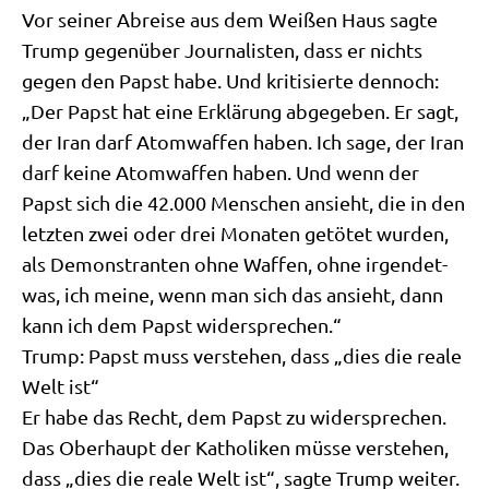
Vor sei­ner Abrei­se aus dem Wei­ßen Haus sag­te
Trump gegen­über Jour­na­li­sten, dass er nichts
gegen den Papst habe. Und kri­ti­sier­te den­noch:
„Der Papst hat eine Erklä­rung abge­ge­ben. Er sagt,
der Iran darf Atom­waf­fen haben. Ich sage, der Iran
darf kei­ne Atom­waf­fen haben. Und wenn der
Papst sich die 42.000 Men­schen ansieht, die in den
letz­ten zwei oder drei Mona­ten getö­tet wur­den,
als Demon­stran­ten ohne Waf­fen, ohne irgend­et­
was, ich mei­ne, wenn man sich das ansieht, dann
kann ich dem Papst widersprechen.“
Trump: Papst muss ver­ste­hen, dass „dies die rea­le
Welt ist“
Er habe das Recht, dem Papst zu wider­spre­chen.
Das Ober­haupt der Katho­li­ken müs­se ver­ste­hen,
dass „dies die rea­le Welt ist“, sag­te Trump wei­ter.