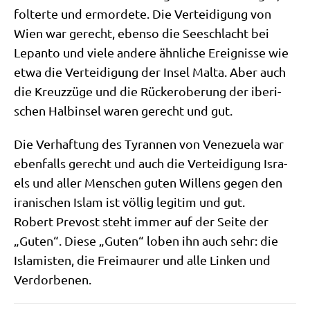
fol­ter­te und ermor­de­te. Die Ver­tei­di­gung von
Wien war gerecht, eben­so die See­schlacht bei
Lepan­to und vie­le ande­re ähn­li­che Ereig­nis­se wie
etwa die Ver­tei­di­gung der Insel Mal­ta. Aber auch
die Kreuz­zü­ge und die Rück­erobe­rung der ibe­ri­
schen Halb­in­sel waren gerecht und gut.
Die Ver­haf­tung des Tyran­nen von Vene­zue­la war
eben­falls gerecht und auch die Ver­tei­di­gung Isra­
els und aller Men­schen guten Wil­lens gegen den
ira­ni­schen Islam ist völ­lig legi­tim und gut.
Robert Pre­vost steht immer auf der Sei­te der
„Guten“. Die­se „Guten“ loben ihn auch sehr: die
Isla­mi­sten, die Frei­mau­rer und alle Lin­ken und
Verdorbenen.