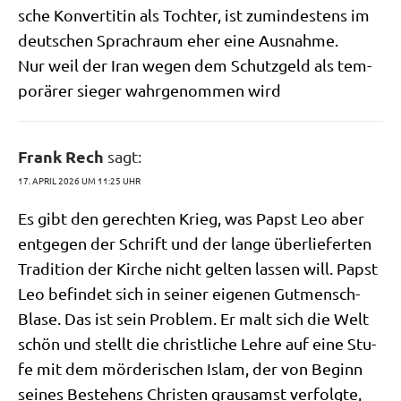
sche Kon­ver­ti­tin als Toch­ter, ist zumin­de­stens im
deut­schen Sprach­raum eher eine Ausnahme.
Nur weil der Iran wegen dem Schutz­geld als tem­
po­rä­rer sie­ger wahr­ge­nom­men wird
Frank Rech
sagt:
17. APRIL 2026 UM 11:25 UHR
Es gibt den gerech­ten Krieg, was Papst Leo aber
ent­ge­gen der Schrift und der lan­ge über­lie­fer­ten
Tra­di­ti­on der Kir­che nicht gel­ten las­sen will. Papst
Leo befin­det sich in sei­ner eige­nen Gut­mensch-
Bla­se. Das ist sein Pro­blem. Er malt sich die Welt
schön und stellt die christ­li­che Leh­re auf eine Stu­
fe mit dem mör­de­ri­schen Islam, der von Beginn
sei­nes Bestehens Chri­sten grau­samst ver­folg­te,