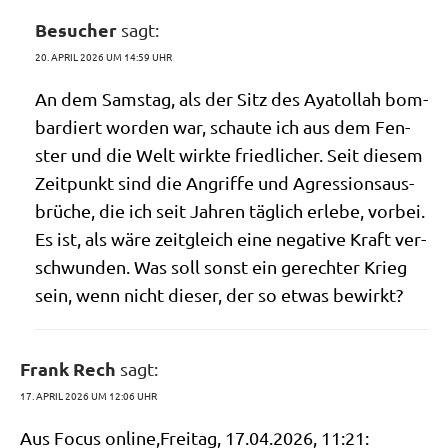
Besucher
sagt:
20. APRIL 2026 UM 14:59 UHR
An dem Sams­tag, als der Sitz des Aya­tol­lah bom­
bar­diert wor­den war, schau­te ich aus dem Fen­
ster und die Welt wirk­te fried­li­cher. Seit die­sem
Zeit­punkt sind die Angrif­fe und Agres­si­ons­aus­
brü­che, die ich seit Jah­ren täg­lich erle­be, vor­bei.
Es ist, als wäre zeit­gleich eine nega­ti­ve Kraft ver­
schwun­den. Was soll sonst ein gerech­ter Krieg
sein, wenn nicht die­ser, der so etwas bewirkt?
Frank Rech
sagt:
17. APRIL 2026 UM 12:06 UHR
Aus Focus online,Freitag, 17.04.2026, 11:21: