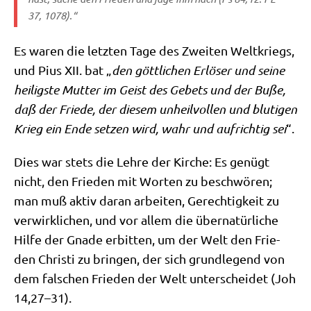
37, 1078).“
Es waren die letz­ten Tage des Zwei­ten Welt­kriegs,
und Pius XII. bat „
den gött­li­chen Erlö­ser und sei­ne
hei­lig­ste Mut­ter im Geist des Gebets und der Buße,
daß der Frie­de, der die­sem unheil­vol­len und blu­ti­gen
Krieg ein Ende set­zen wird, wahr und auf­rich­tig sei
“.
Dies war stets die Leh­re der Kir­che: Es genügt
nicht, den Frie­den mit Wor­ten zu beschwö­ren;
man muß aktiv dar­an arbei­ten, Gerech­tig­keit zu
ver­wirk­li­chen, und vor allem die über­na­tür­li­che
Hil­fe der Gna­de erbit­ten, um der Welt den Frie­
den Chri­sti zu brin­gen, der sich grund­le­gend von
dem fal­schen Frie­den der Welt unter­schei­det (Joh
14,27–31).