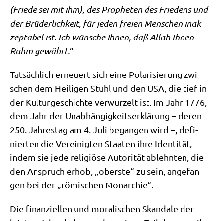
(Frie­de sei mit ihm), des Pro­phe­ten des Frie­dens und
der Brü­der­lich­keit, für jeden frei­en Men­schen inak­
zep­ta­bel ist. Ich wün­sche Ihnen, daß Allah Ihnen
Ruhm gewährt.
“
Tat­säch­lich erneu­ert sich eine Pola­ri­sie­rung zwi­
schen dem Hei­li­gen Stuhl und den USA, die tief in
der Kul­tur­ge­schich­te ver­wur­zelt ist. Im Jahr 1776,
dem Jahr der Unab­hän­gig­keits­er­klä­rung – deren
250. Jah­res­tag am 4. Juli began­gen wird –, defi­
nier­ten die Ver­ei­nig­ten Staa­ten ihre Iden­ti­tät,
indem sie jede reli­giö­se Auto­ri­tät ablehn­ten, die
den Anspruch erhob, „ober­ste“ zu sein, ange­fan­
gen bei der „römi­schen Monarchie“.
Die finan­zi­el­len und mora­li­schen Skan­da­le der