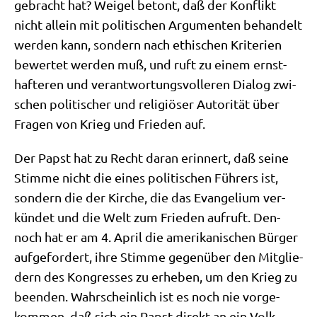
gebracht hat? Weigel betont, daß der Kon­flikt
nicht allein mit poli­ti­schen Argu­men­ten behan­delt
wer­den kann, son­dern nach ethi­schen Kri­te­ri­en
bewer­tet wer­den muß, und ruft zu einem ernst­
haf­te­ren und ver­ant­wor­tungs­vol­le­ren Dia­log zwi­
schen poli­ti­scher und reli­giö­ser Auto­ri­tät über
Fra­gen von Krieg und Frie­den auf.
Der Papst hat zu Recht dar­an erin­nert, daß sei­ne
Stim­me nicht die eines poli­ti­schen Füh­rers ist,
son­dern die der Kir­che, die das Evan­ge­li­um ver­
kün­det und die Welt zum Frie­den auf­ruft. Den­
noch hat er am 4. April die ame­ri­ka­ni­schen Bür­ger
auf­ge­for­dert, ihre Stim­me gegen­über den Mit­glie­
dern des Kon­gres­ses zu erhe­ben, um den Krieg zu
been­den. Wahr­schein­lich ist es noch nie vor­ge­
kom­men, daß sich ein Papst direkt an ein Volk