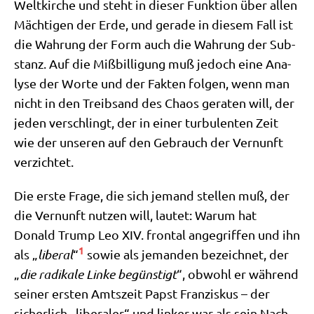
Welt­kir­che und steht in die­ser Funk­ti­on über allen
Mäch­ti­gen der Erde, und gera­de in die­sem Fall ist
die Wah­rung der Form auch die Wah­rung der Sub­
stanz. Auf die Miß­bil­li­gung muß jedoch eine Ana­
ly­se der Wor­te und der Fak­ten fol­gen, wenn man
nicht in den Treib­sand des Cha­os gera­ten will, der
jeden ver­schlingt, der in einer tur­bu­len­ten Zeit
wie der unse­ren auf den Gebrauch der Ver­nunft
verzichtet.
Die erste Fra­ge, die sich jemand stel­len muß, der
die Ver­nunft nut­zen will, lau­tet: War­um hat
Donald Trump Leo XIV. fron­tal ange­grif­fen und ihn
1
als „
libe­ral
“
sowie als jeman­den bezeich­net, der
„
die radi­ka­le Lin­ke begün­stigt
“, obwohl er wäh­rend
sei­ner ersten Amts­zeit Papst Fran­zis­kus – der
sicher­lich „libe­ra­ler“ und lin­ker war als sein Nach­