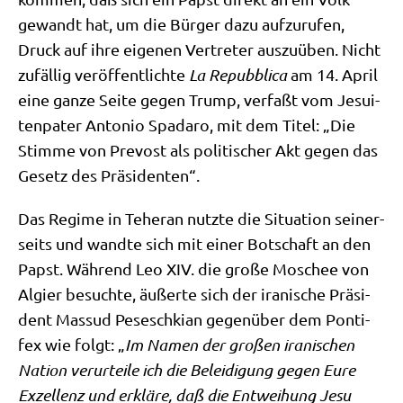
gewandt hat, um die Bür­ger dazu auf­zu­ru­fen,
Druck auf ihre eige­nen Ver­tre­ter aus­zu­üben. Nicht
zufäl­lig ver­öf­fent­lich­te
La Repubbli­ca
am 14. April
eine gan­ze Sei­te gegen Trump, ver­faßt vom Jesui­
ten­pa­ter Anto­nio Spa­da­ro, mit dem Titel: „Die
Stim­me von Pre­vost als poli­ti­scher Akt gegen das
Gesetz des Präsidenten“.
Das Regime in Tehe­ran nutz­te die Situa­ti­on sei­ner­
seits und wand­te sich mit einer Bot­schaft an den
Papst. Wäh­rend Leo XIV. die gro­ße Moschee von
Algier besuch­te, äußer­te sich der ira­ni­sche Prä­si­
dent Mass­ud Peseschki­an gegen­über dem Pon­ti­
fex wie folgt: „
Im Namen der gro­ßen ira­ni­schen
Nati­on ver­ur­tei­le ich die Belei­di­gung gegen Eure
Exzel­lenz und erklä­re, daß die Ent­wei­hung Jesu