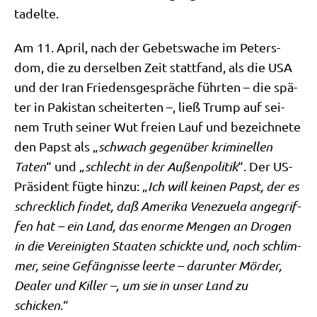
tadelte.
Am 11. April, nach der Gebets­wa­che im Peters­
dom, die zu der­sel­ben Zeit statt­fand, als die USA
und der Iran Frie­dens­ge­sprä­che führ­ten – die spä­
ter in Paki­stan schei­ter­ten –, ließ Trump auf sei­
nem Truth sei­ner Wut frei­en Lauf und bezeich­ne­te
den Papst als „
schwach gegen­über kri­mi­nel­len
Taten
“ und „
schlecht in der Außen­po­li­tik
“. Der US-
Prä­si­dent füg­te hin­zu: „
Ich will kei­nen Papst, der es
schreck­lich fin­det, daß Ame­ri­ka Vene­zue­la ange­grif­
fen hat – ein Land, das enor­me Men­gen an Dro­gen
in die Ver­ei­nig­ten Staa­ten schick­te und, noch schlim­
mer, sei­ne Gefäng­nis­se leer­te – dar­un­ter Mör­der,
Dea­ler und Kil­ler –, um sie in unser Land zu
schicken
.“