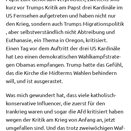
kurz vor Trumps Kri­tik am Papst drei Kar­di­nä­le im
US Fern­se­hen auf­ge­tre­ten und haben nicht nur
den Krieg, son­dern auch Trumps Migra­ti­ons­po­li­tik
, aber selbst­ver­ständ­lich nicht Abtrei­bung und
Eutha­na­sie, ein The­ma in Ore­gon, kritisiert.
Einen Tag vor dem Auf­tritt der drei US Kar­di­nä­le
hat Leo einen demo­kra­ti­schen Wahl­kampf­stra­te­
gen Oba­mas emp­fan­gen. Trump hat­te das Gefühl,
das die Kir­che die Mid­terms Wah­len behin­dern
will, und ist ausgerastet.
Was mich gewun­dert hat, dass vie­le katho­lisch-
kon­ser­va­ti­ve Influen­cer, die zuerst für den
Irankrieg waren und sogar die Afd kri­ti­siert haben
wegen der Kri­tik am Krieg von Anfang an, jetzt
umge­fal­len sind. Und das trotz zwei­wö­chi­gen Waf­