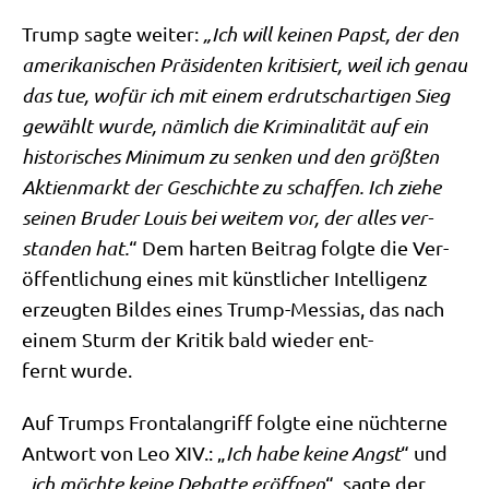
Trump sag­te wei­ter:
„Ich will kei­nen Papst, der den
ame­ri­ka­ni­schen Prä­si­den­ten kri­ti­siert, weil ich genau
das tue, wofür ich mit einem erd­rutsch­ar­ti­gen Sieg
gewählt wur­de, näm­lich die Kri­mi­na­li­tät auf ein
histo­ri­sches Mini­mum zu sen­ken und den größ­ten
Akti­en­markt der Geschich­te zu schaf­fen. Ich zie­he
sei­nen Bru­der Lou­is bei wei­tem vor, der alles ver­
stan­den hat.
“ Dem har­ten Bei­trag folg­te die Ver­
öf­fent­li­chung eines mit künst­li­cher Intel­li­genz
erzeug­ten Bil­des eines Trump-Mes­si­as, das nach
einem Sturm der Kri­tik bald wie­der ent­
fernt wurde.
Auf Trumps Fron­tal­an­griff folg­te eine nüch­ter­ne
Ant­wort von Leo XIV.: „
Ich habe kei­ne Angst
“ und
„
ich möch­te kei­ne Debat­te eröff­nen
“, sag­te der