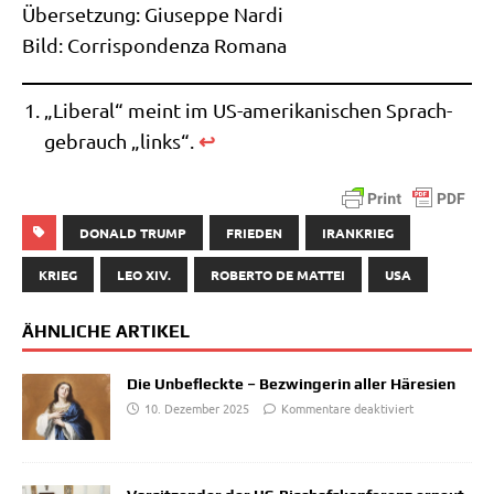
Über­set­zung: Giu­sep­pe Nar­di
Bild: Cor­ri­spon­den­za Romana
„Libe­ral“ meint im US-ame­ri­ka­ni­schen Sprach­
↩︎
ge­brauch „links“.
DONALD TRUMP
FRIEDEN
IRANKRIEG
KRIEG
LEO XIV.
ROBERTO DE MATTEI
USA
ÄHNLICHE ARTIKEL
Die Unbefleckte – Bezwingerin aller Häresien
10. Dezember 2025
Kommentare deaktiviert