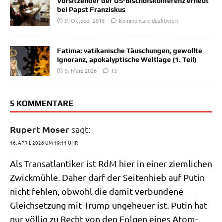
Vorsitzender der US-Bischofskonferenz erneut
bei Papst Franziskus
9. Oktober 2018
Kommentare deaktiviert
Fatima: vatikanische Täuschungen, gewollte
Ignoranz, apokalyptische Weltlage (1. Teil)
5. März 2026
13
5 KOMMENTARE
Rupert Moser
sagt:
16. APRIL 2026 UM 19:11 UHR
Als Trans­at­lan­ti­ker ist RdM hier in einer ziem­li­chen
Zwick­müh­le. Daher darf der Sei­ten­hieb auf Putin
nicht feh­len, obwohl die damit ver­bun­de­ne
Gleich­set­zung mit Trump unge­heu­er ist. Putin hat
nur völ­lig zu Recht von den Fol­gen eines Atom­