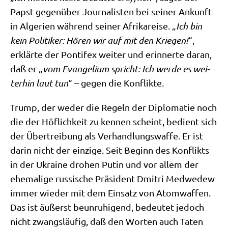
Papst gegen­über Jour­na­li­sten bei sei­ner Ankunft
in Alge­ri­en wäh­rend sei­ner Afri­ka­rei­se. „
Ich bin
kein Poli­ti­ker: Hören wir auf mit den Krie­gen!
“,
erklär­te der Pon­ti­fex wei­ter und erin­ner­te dar­an,
daß er „
vom Evan­ge­li­um spricht: Ich wer­de es wei­
ter­hin laut tun
“ – gegen die Konflikte.
Trump, der weder die Regeln der Diplo­ma­tie noch
die der Höf­lich­keit zu ken­nen scheint, bedient sich
der Über­trei­bung als Ver­hand­lungs­waf­fe. Er ist
dar­in nicht der ein­zi­ge. Seit Beginn des Kon­flikts
in der Ukrai­ne dro­hen Putin und vor allem der
ehe­ma­li­ge rus­si­sche Prä­si­dent Dmit­ri Med­we­dew
immer wie­der mit dem Ein­satz von Atom­waf­fen.
Das ist äußerst beun­ru­hi­gend, bedeu­tet jedoch
nicht zwangs­läu­fig, daß den Wor­ten auch Taten