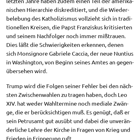
letz­ten Jah­re haben zudem einen Teil der ame­ri­ka­
ni­schen Hier­ar­chie dis­kre­di­tiert, und die Wie­der­
be­le­bung des Katho­li­zis­mus voll­zieht sich in tra­di­
tio­nel­len Krei­sen, die Papst Fran­zis­kus kri­ti­sier­ten
und sei­nem Nach­fol­ger noch immer miß­trau­en.
Dies läßt die Schwie­rig­kei­ten erken­nen, denen
sich Mon­si­gno­re Gabrie­le Cac­cia, der neue Nun­ti­us
in Washing­ton, von Beginn sei­nes Amtes an gegen­
über­se­hen wird.
Trump wird die Fol­gen sei­ner Feh­ler bei den näch­
sten Zwi­schen­wah­len zu tra­gen haben, doch Leo
XIV. hat weder Wahl­ter­mi­ne noch media­le Zwän­
ge, die er berück­sich­ti­gen muß. Es genügt, daß er
sein Petrus­amt gut aus­übt und dabei die unver­än­
der­li­che Leh­re der Kir­che in Fra­gen von Krieg und
Frie­den in Erin­ne­rung ruft.