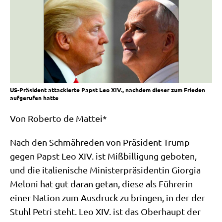
US-Präsident attackierte Papst Leo XIV., nachdem dieser zum Frieden
aufgerufen hatte
Von Rober­to de Mattei*
Nach den Schmäh­reden von Prä­si­dent Trump
gegen Papst Leo XIV. ist Miß­bil­li­gung gebo­ten,
und die ita­lie­ni­sche Mini­ster­prä­si­den­tin Gior­gia
Melo­ni hat gut dar­an getan, die­se als Füh­re­rin
einer Nati­on zum Aus­druck zu brin­gen, in der der
Stuhl Petri steht. Leo XIV. ist das Ober­haupt der