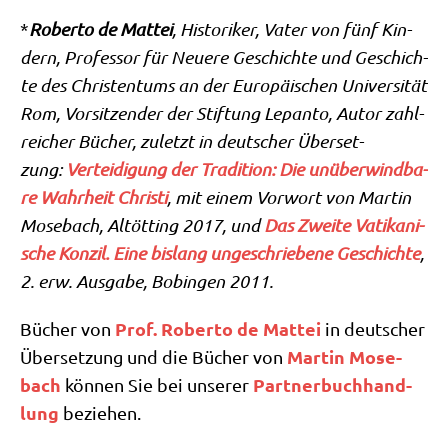
*
Rober­to de Mat­tei
, Histo­ri­ker, Vater von fünf Kin­
dern, Pro­fes­sor für Neue­re Geschich­te und Geschich­
te des Chri­sten­tums an der Euro­päi­schen Uni­ver­si­tät
Rom, Vor­sit­zen­der der Stif­tung Lepan­to, Autor zahl­
rei­cher Bücher, zuletzt in deut­scher Über­set­
zung:
Ver­tei­di­gung der Tra­di­ti­on: Die unüber­wind­ba­
re Wahr­heit Chri­sti
, mit einem Vor­wort von Mar­tin
Mose­bach, Alt­öt­ting 2017, und
Das Zwei­te Vati­ka­ni­
sche Kon­zil. Eine bis­lang unge­schrie­be­ne Geschich­te
,
2. erw. Aus­ga­be, Bobin­gen 2011.
Prof. Rober­to de Mat­tei
Bücher von
in deut­scher
Mar­tin Mose­
Über­set­zung und die Bücher von
bach
Part­ner­buch­hand­
kön­nen Sie bei unse­rer
lung
beziehen.