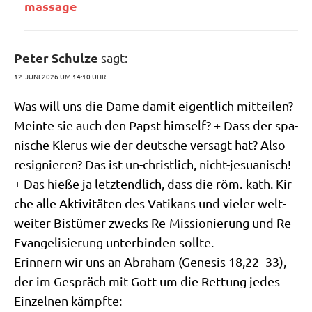
m​a​s​s​age
Peter Schulze
sagt:
12. JUNI 2026 UM 14:10 UHR
Was will uns die Dame damit eigent­lich mit­tei­len?
Mein­te sie auch den Papst hims­elf? + Dass der spa­
ni­sche Kle­rus wie der deut­sche ver­sagt hat? Also
resi­gnie­ren? Das ist un-christ­lich, nicht-jesu­a­nisch!
+ Das hie­ße ja letzt­end­lich, dass die röm.-kath. Kir­
che alle Akti­vi­tä­ten des Vati­kans und vie­ler welt­
wei­ter Bis­tü­mer zwecks Re-Mis­sio­nie­rung und Re-
Evan­ge­li­sie­rung unter­bin­den sollte.
Erin­nern wir uns an Abra­ham (Gene­sis 18,22–33),
der im Gespräch mit Gott um die Ret­tung jedes
Ein­zel­nen kämpfte: