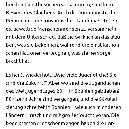
bei den Papst­be­su­chen ver­sam­meln, sind kein
Beweis des Glau­bens: Auch die kom­mu­ni­sti­schen
Regime und die mus­li­mi­schen Län­der ver­ste­hen
es, gewal­ti­ge Men­schen­men­gen zu ver­sam­meln,
mit dem Unter­schied, daß sie wirk­lich an das glau­
ben, was sie beken­nen, wäh­rend die einst katho­li­
schen Natio­nen ver­leug­nen, was sie her­vor­ge­
bracht hat.
Es heißt wie­der­holt: „Wie vie­le Jugend­li­che! Sie
sind die Zukunft!“ Aber wo sind die Jugend­li­chen
des Welt­ju­gend­ta­ges 2011 in Spa­ni­en geblie­ben?
Fünf­zehn Jah­re sind ver­gan­gen, und die Säku­la­ri­
sie­rung schrei­tet in Spa­ni­en – wie auch in ande­ren
Län­dern – rasch und mit gro­ßer Wucht vor­an. Die
begei­ster­ten Men­schen­men­gen haben die Ent­