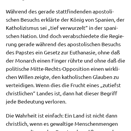
Wäh­rend des gera­de statt­fin­den­den apo­sto­li­
schen Besuchs erklär­te der König von Spa­ni­en, der
Katho­li­zis­mus sei „tief ver­wur­zelt“ in der spa­ni­
schen Nati­on. Und doch ver­ab­schie­de­te die Regie­
rung gera­de wäh­rend des apo­sto­li­schen Besuchs
des Pap­stes ein Gesetz zur Eutha­na­sie, ohne daß
der Mon­arch einen Fin­ger rühr­te und ohne daß die
poli­ti­sche Mit­te-Rechts-Oppo­si­ti­on einen wirk­li­
chen Wil­len zeig­te, den katho­li­schen Glau­ben zu
ver­tei­di­gen. Wenn dies die Frucht eines „zutiefst
christ­li­chen“ Lan­des ist, dann hat die­ser Begriff
jede Bedeu­tung verloren.
Die Wahr­heit ist ein­fach: Ein Land ist nicht dann
christ­lich, wenn es gewal­ti­ge Men­schen­men­gen