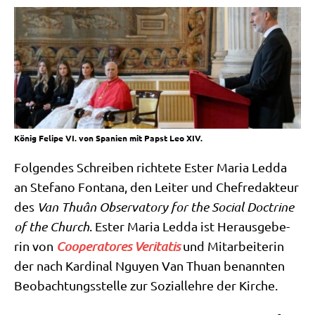
König Felipe VI. von Spanien mit Papst Leo XIV.
Fol­gen­des Schrei­ben rich­te­te Ester Maria Led­da
an Ste­fa­no Fon­ta­na, den Lei­ter und Chef­re­dak­teur
des
Van Thuân Obser­va­to­ry for the Social Doc­tri­ne
of the Church
. Ester Maria Led­da ist Her­aus­ge­be­
rin von
Coope­ra­to­res Veri­ta­tis
und Mit­ar­bei­te­rin
der nach Kar­di­nal Nguy­en Van Thu­an benann­ten
Beob­ach­tungs­stel­le zur Sozi­al­leh­re der Kirche.