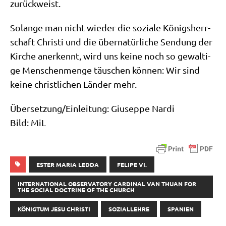
zurückweist.
Solan­ge man nicht wie­der die sozia­le Königs­herr­
schaft Chri­sti und die über­na­tür­li­che Sen­dung der
Kir­che aner­kennt, wird uns kei­ne noch so gewal­ti­
ge Men­schen­men­ge täu­schen kön­nen: Wir sind
kei­ne christ­li­chen Län­der mehr.
Übersetzung/​Einleitung: Giu­sep­pe Nar­di
Bild: MiL
ESTER MARIA LEDDA
FELIPE VI.
INTERNATIONAL OBSERVATORY CARDINAL VAN THUAN FOR
THE SOCIAL DOCTRINE OF THE CHURCH
KÖNIGTUM JESU CHRISTI
SOZIALLEHRE
SPANIEN