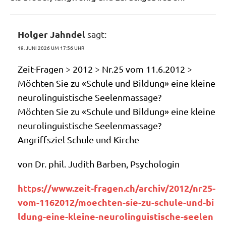
Holger Jahndel
sagt:
19. JUNI 2026 UM 17:56 UHR
Zeit-Fra­gen > 2012 > Nr.25 vom 11.6.2012 >
Möch­ten Sie zu «Schu­le und Bil­dung» eine klei­ne
neu­ro­lin­gu­isti­sche Seelenmassage?
Möch­ten Sie zu «Schu­le und Bil­dung» eine klei­ne
neu­ro­lin­gu­isti­sche Seelenmassage?
Angriffs­ziel Schu­le und Kirche
von Dr. phil. Judith Bar­ben, Psychologin
https://​www​.zeit​-fra​gen​.ch/​a​r​c​h​i​v​/​2​0​1​2​/​n​r​2​5​-​
v​o​m​-​1​1​6​2​0​1​2​/​m​o​e​c​h​t​e​n​-​s​i​e​-​z​u​-​s​c​h​u​l​e​-​u​n​d​-​b​i​
l​d​u​n​g​-​e​i​n​e​-​k​l​e​i​n​e​-​n​e​u​r​o​l​i​n​g​u​i​s​t​i​s​c​h​e​-​s​e​e​l​e​n​