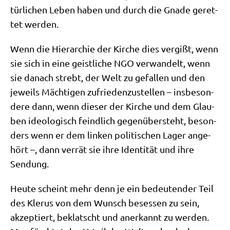
tür­li­chen Leben haben und durch die Gna­de geret­
tet werden.
Wenn die Hier­ar­chie der Kir­che dies ver­gißt, wenn
sie sich in eine geist­li­che NGO ver­wan­delt, wenn
sie danach strebt, der Welt zu gefal­len und den
jeweils Mäch­ti­gen zufrie­den­zu­stel­len – ins­be­son­
de­re dann, wenn die­ser der Kir­che und dem Glau­
ben ideo­lo­gisch feind­lich gegen­über­steht, beson­
ders wenn er dem lin­ken poli­ti­schen Lager ange­
hört –, dann ver­rät sie ihre Iden­ti­tät und ihre
Sendung.
Heu­te scheint mehr denn je ein bedeu­ten­der Teil
des Kle­rus von dem Wunsch beses­sen zu sein,
akzep­tiert, beklatscht und aner­kannt zu wer­den.