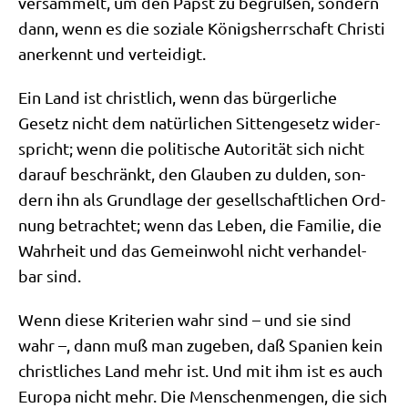
ver­sam­melt, um den Papst zu begrü­ßen, son­dern
dann, wenn es die sozia­le Königs­herr­schaft Chri­sti
aner­kennt und verteidigt.
Ein Land ist christ­lich, wenn das bür­ger­li­che
Gesetz nicht dem natür­li­chen Sit­ten­ge­setz wider­
spricht; wenn die poli­ti­sche Auto­ri­tät sich nicht
dar­auf beschränkt, den Glau­ben zu dul­den, son­
dern ihn als Grund­la­ge der gesell­schaft­li­chen Ord­
nung betrach­tet; wenn das Leben, die Fami­lie, die
Wahr­heit und das Gemein­wohl nicht ver­han­del­
bar sind.
Wenn die­se Kri­te­ri­en wahr sind – und sie sind
wahr –, dann muß man zuge­ben, daß Spa­ni­en kein
christ­li­ches Land mehr ist. Und mit ihm ist es auch
Euro­pa nicht mehr. Die Men­schen­men­gen, die sich