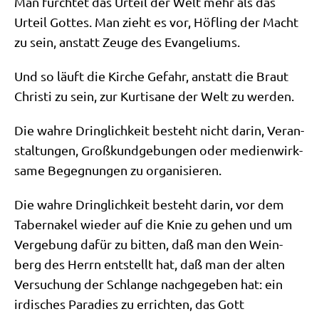
Man fürch­tet das Urteil der Welt mehr als das
Urteil Got­tes. Man zieht es vor, Höf­ling der Macht
zu sein, anstatt Zeu­ge des Evangeliums.
Und so läuft die Kir­che Gefahr, anstatt die Braut
Chri­sti zu sein, zur Kur­ti­sa­ne der Welt zu werden.
Die wah­re Dring­lich­keit besteht nicht dar­in, Ver­an­
stal­tun­gen, Groß­kund­ge­bun­gen oder medi­en­wirk­
sa­me Begeg­nun­gen zu organisieren.
Die wah­re Dring­lich­keit besteht dar­in, vor dem
Taber­na­kel wie­der auf die Knie zu gehen und um
Ver­ge­bung dafür zu bit­ten, daß man den Wein­
berg des Herrn ent­stellt hat, daß man der alten
Ver­su­chung der Schlan­ge nach­ge­ge­ben hat: ein
irdi­sches Para­dies zu errich­ten, das Gott