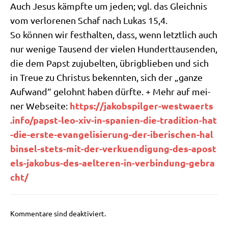
Auch Jesus kämpf­te um jeden; vgl. das Gleich­nis
vom ver­lo­re­nen Schaf nach Lukas 15,4.
So kön­nen wir fest­hal­ten, dass, wenn letzt­lich auch
nur weni­ge Tau­send der vie­len Hun­dert­tau­sen­den,
die dem Papst zuju­bel­ten, übrig­blie­ben und sich
in Treue zu Chri­stus bekenn­ten, sich der „gan­ze
Auf­wand“ gelohnt haben dürf­te. + Mehr auf mei­
https://​jakobs​pil​ger​-west​waerts​
ner Web­sei­te:
.info/​p​a​p​s​t​-​l​e​o​-​x​i​v​-​i​n​-​s​p​a​n​i​e​n​-​d​i​e​-​t​r​a​d​i​t​i​o​n​-​h​a​t​
-​d​i​e​-​e​r​s​t​e​-​e​v​a​n​g​e​l​i​s​i​e​r​u​n​g​-​d​e​r​-​i​b​e​r​i​s​c​h​e​n​-​h​a​l​
b​i​n​s​e​l​-​s​t​e​t​s​-​m​i​t​-​d​e​r​-​v​e​r​k​u​e​n​d​i​g​u​n​g​-​d​e​s​-​a​p​o​s​t​
e​l​s​-​j​a​k​o​b​u​s​-​d​e​s​-​a​e​l​t​e​r​e​n​-​i​n​-​v​e​r​b​i​n​d​u​n​g​-​g​e​b​r​a​
c​ht/
Kommentare sind deaktiviert.