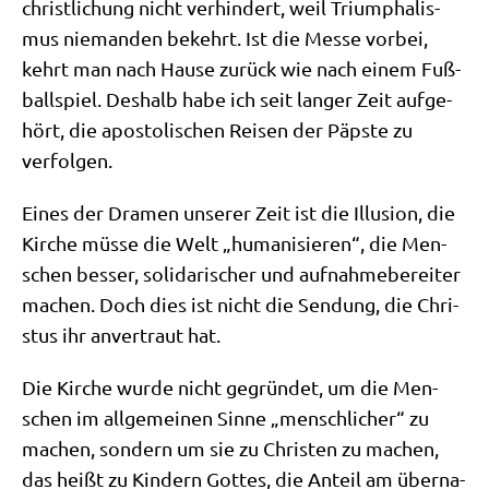
christ­li­chung nicht ver­hin­dert, weil Tri­um­pha­lis­
mus nie­man­den bekehrt. Ist die Mes­se vor­bei,
kehrt man nach Hau­se zurück wie nach einem Fuß­
ball­spiel. Des­halb habe ich seit lan­ger Zeit auf­ge­
hört, die apo­sto­li­schen Rei­sen der Päp­ste zu
verfolgen.
Eines der Dra­men unse­rer Zeit ist die Illu­si­on, die
Kir­che müs­se die Welt „huma­ni­sie­ren“, die Men­
schen bes­ser, soli­da­ri­scher und auf­nah­me­be­rei­ter
machen. Doch dies ist nicht die Sen­dung, die Chri­
stus ihr anver­traut hat.
Die Kir­che wur­de nicht gegrün­det, um die Men­
schen im all­ge­mei­nen Sin­ne „mensch­li­cher“ zu
machen, son­dern um sie zu Chri­sten zu machen,
das heißt zu Kin­dern Got­tes, die Anteil am über­na­