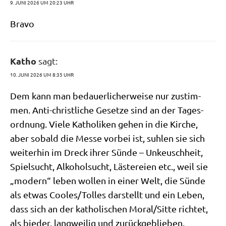
9. JUNI 2026 UM 20:23 UHR
Bra­vo
Katho
sagt:
10. JUNI 2026 UM 8:35 UHR
Dem kann man bedau­er­li­cher­wei­se nur zustim­
men. Anti-christ­li­che Geset­ze sind an der Tages­
ord­nung. Vie­le Katho­li­ken gehen in die Kir­che,
aber sobald die Mes­se vor­bei ist, suh­len sie sich
wei­ter­hin im Dreck ihrer Sün­de – Unkeusch­heit,
Spiel­sucht, Alko­hol­sucht, Läste­rei­en etc., weil sie
„modern“ leben wol­len in einer Welt, die Sün­de
als etwas Cooles/​Tolles dar­stellt und ein Leben,
dass sich an der katho­li­schen Moral/​Sitte rich­tet,
als bie­der, lang­wei­lig und zurückgeblieben.