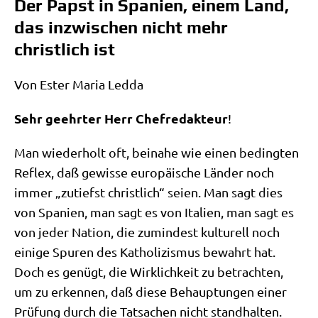
Der Papst in Spanien, einem Land,
das inzwischen nicht mehr
christlich ist
Von Ester Maria Ledda
Sehr geehr­ter Herr Chef­re­dak­teur
!
Man wie­der­holt oft, bei­na­he wie einen beding­ten
Reflex, daß gewis­se euro­päi­sche Län­der noch
immer „zutiefst christ­lich“ sei­en. Man sagt dies
von Spa­ni­en, man sagt es von Ita­li­en, man sagt es
von jeder Nati­on, die zumin­dest kul­tu­rell noch
eini­ge Spu­ren des Katho­li­zis­mus bewahrt hat.
Doch es genügt, die Wirk­lich­keit zu betrach­ten,
um zu erken­nen, daß die­se Behaup­tun­gen einer
Prü­fung durch die Tat­sa­chen nicht standhalten.