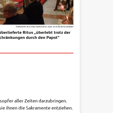
überlieferte Ritus „überlebt trotz der
chränkungen durch den Papst“
op­fer aller Zei­ten darzubringen.
 sie ihnen die Sakra­men­te entziehen.