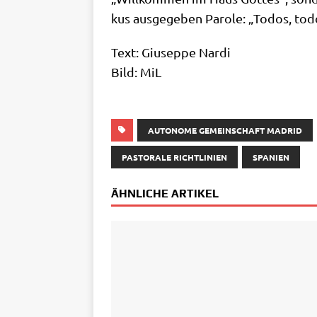
kus aus­ge­ge­ben Paro­le: „Todos, tod
Text: Giu­sep­pe Nar­di
Bild: MiL
AUTONOME GEMEINSCHAFT MADRID
PASTORALE RICHTLINIEN
SPANIEN
ÄHNLICHE ARTIKEL