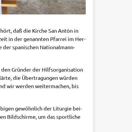
 hört, daß die Kir­che San Antón in
it in der genann­ten Pfar­rei im Her­
e der spa­ni­schen Natio­nal­mann­
den Grün­der der Hilfs­or­ga­ni­sa­ti­on
är­te, die Über­tra­gun­gen wür­den
Und wir wer­den wei­ter­ma­chen, bis
bi­gen gewöhn­lich der Lit­ur­gie bei­
en Bild­schir­me, um das sport­li­che