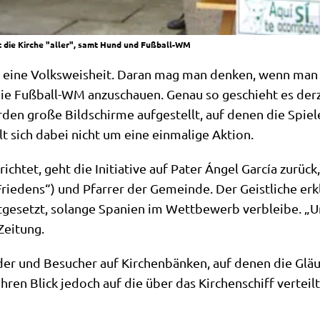
t die Kirche "aller", samt Hund und Fußball-WM
gt eine Volks­weis­heit. Dar­an mag man den­ken, wenn man
e Fuß­ball-WM anzu­schau­en. Genau so geschieht es der­ze
en gro­ße Bild­schir­me auf­ge­stellt, auf denen die Spie­l
lt sich dabei nicht um eine ein­ma­li­ge Aktion.
ich­tet, geht die Initia­ti­ve auf Pater Ángel Gar­cía zurück, 
rie­dens“) und Pfar­rer der Gemein­de. Der Geist­li­che erkl
ge­setzt, solan­ge Spa­ni­en im Wett­be­werb ver­blei­be. „
 Zeitung.
­der und Besu­cher auf Kir­chen­bän­ken, auf denen die Gläu­
hren Blick jedoch auf die über das Kir­chen­schiff ver­teil­t