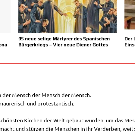
95 neue selige Märtyrer des Spanischen
Der 
ona
Bürgerkriegs – Vier neue Diener Gottes
Eins
doch der Mensch der Mensch der Mensch.
mau­re­risch und protestantisch.
schön­sten Kir­chen der Welt gebaut wur­den, um das Mess­
macht und stür­zen die Men­schen in ihr Ver­der­ben, weil