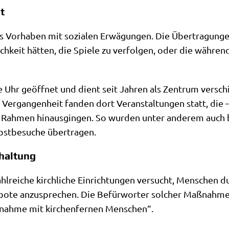
lt
 Vor­ha­ben mit sozia­len Erwä­gun­gen. Die Über­tra­gun­gen 
ch­keit hät­ten, die Spie­le zu ver­fol­gen, oder die wäh­re
hr geöff­net und dient seit Jah­ren als Zen­trum ver­schie­d
Ver­gan­gen­heit fan­den dort Ver­an­stal­tun­gen statt, die
n Rah­men hin­aus­gin­gen. So wur­den unter ande­rem auch be
st­be­su­che übertragen.
haltung
rei­che kirch­li­che Ein­rich­tun­gen ver­sucht, Men­schen durc
­bo­te anzu­spre­chen. Die Befür­wor­ter sol­cher Maß­nah
uf­nah­me mit kir­chen­fer­nen Menschen“.