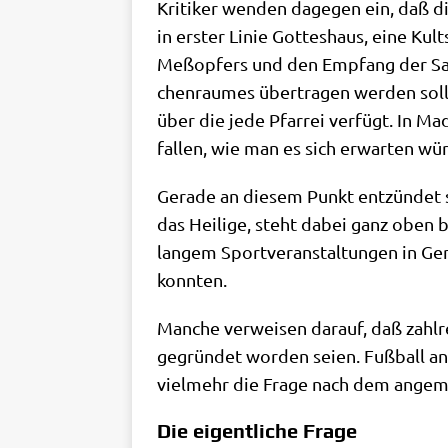
Kri­ti­ker wen­den dage­gen ein, daß di
in erster Linie Got­tes­haus, eine Kult
Meß­op­fers und den Emp­fang der Sakra
chen­rau­mes über­tra­gen wer­den soll
über die jede Pfar­rei ver­fügt. In Mad
fal­len, wie man es sich erwar­ten wü
Gera­de an die­sem Punkt ent­zün­det si
das Hei­li­ge, steht dabei ganz oben bei
lan­gem Sport­ver­an­stal­tun­gen in G
konnten.
Man­che ver­wei­sen dar­auf, daß zahl­re
gegrün­det wor­den sei­en. Fuß­ball an
viel­mehr die Fra­ge nach dem ange­me
Die eigentliche Frage