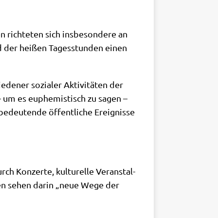
rich­te­ten sich ins­be­son­de­re an
nd der hei­ßen Tages­stun­den einen
e­ner sozia­ler Akti­vi­tä­ten der
 – um es euphe­mi­stisch zu sagen –
deu­ten­de öffent­li­che Ereig­nis­se
h Kon­zer­te, kul­tu­rel­le Ver­an­stal­
­men sehen dar­in „neue Wege der