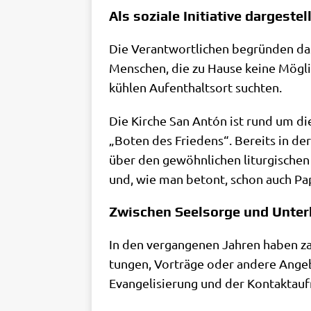
Als soziale Initiative dargestel
Die Ver­ant­wort­li­chen begrün­den das
Men­schen, die zu Hau­se kei­ne Mög­li
küh­len Auf­ent­halts­ort suchten.
Die Kir­che San Antón ist rund um die U
„Boten des Frie­dens“. Bereits in der 
über den gewöhn­li­chen lit­ur­gi­sche
und, wie man betont, schon auch Pap
Zwischen Seelsorge und Unter
In den ver­gan­ge­nen Jah­ren haben zahl­
tun­gen, Vor­trä­ge oder ande­re Ange
Evan­ge­li­sie­rung und der Kon­takt­a