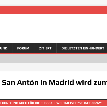
RUND
FORUM
ZITIERT
DIE LETZTEN EINHUNDERT
e San Antón in Madrid wird zu
T HUND UND AUCH FÜR DIE FUSSBALLWELTMEISTERSCHAFT 2026!“