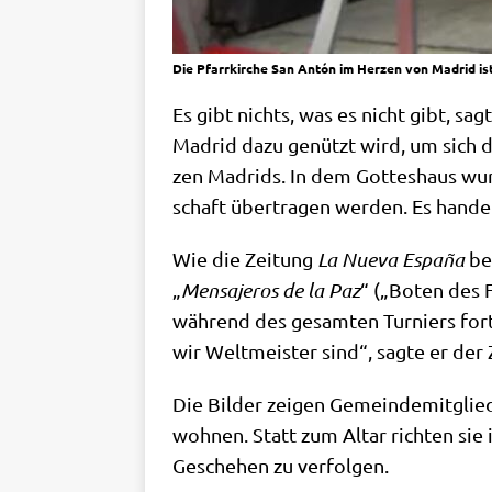
Die Pfarrkirche San Antón im Herzen von Madrid is
Es gibt nichts, was es nicht gibt, sa
Madrid dazu genützt wird, um sich di
zen Madrids. In dem Got­tes­haus wur­d
schaft über­tra­gen wer­den. Es han­de
Wie die Zei­tung
La Nue­va Espa­ña
ber
„
Men­sa­je­ros de la Paz
“ („Boten des F
wäh­rend des gesam­ten Tur­niers fort­
wir Welt­mei­ster sind“, sag­te er der
Die Bil­der zei­gen Gemein­de­mit­glie
woh­nen. Statt zum Altar rich­ten sie i
Gesche­hen zu verfolgen.