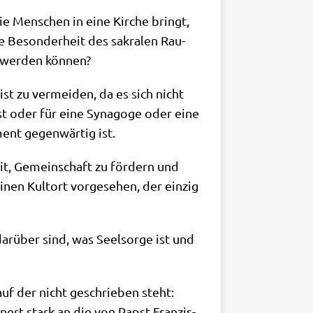
 die Men­schen in eine Kir­che bringt,
e Beson­der­heit des sakra­len Rau­
t wer­den können?
st zu ver­mei­den, da es sich nicht
 ist oder für eine Syn­ago­ge oder eine
ent gegen­wär­tig ist.
eit, Gemein­schaft zu för­dern und
nen Kult­ort vor­ge­se­hen, der ein­zig
ar­über sind, was Seel­sor­ge ist und
 auf der nicht geschrie­ben steht:
nert stark an die von Papst Fran­zis­