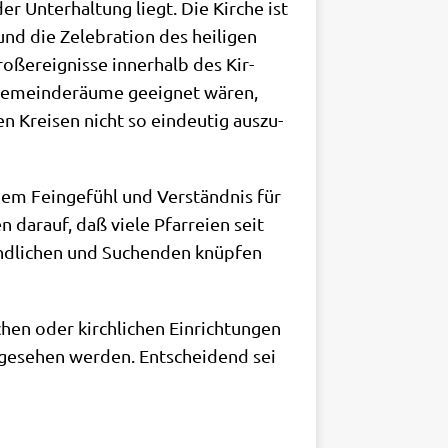
r Unter­hal­tung liegt. Die Kir­che ist
d die Zele­bra­ti­on des hei­li­gen
ß­ereig­nis­se inner­halb des Kir­
 Gemein­de­räu­me geeig­net wären,
n Krei­sen nicht so ein­deu­tig aus­zu­
chem Fein­ge­fühl und Ver­ständ­nis für
 dar­auf, daß vie­le Pfar­rei­en seit
end­li­chen und Suchen­den knüp­fen
chen oder kirch­li­chen Ein­rich­tun­gen
ge­se­hen wer­den. Ent­schei­dend sei