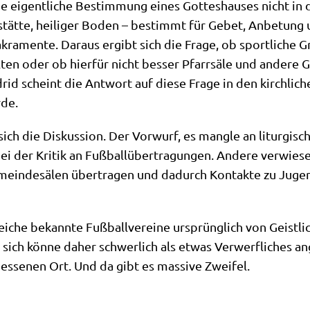
e eigent­li­che Bestim­mung eines Got­tes­hau­ses nicht in de
­stät­te, hei­li­ger Boden – bestimmt für Gebet, Anbe­tung un
­men­te. Dar­aus ergibt sich die Fra­ge, ob sport­li­che Gro
­ten oder ob hier­für nicht bes­ser Pfarr­sä­le und ande­re
rid scheint die Ant­wort auf die­se Fra­ge in den kirch­li­che
rde.
ch die Dis­kus­si­on. Der Vor­wurf, es mang­le an lit­ur­gi­s
 der Kri­tik an Fuß­ball­über­tra­gun­gen. Ande­re ver­wie­sen
emein­de­sä­len über­tra­gen und dadurch Kon­tak­te zu Jug
i­che bekann­te Fuß­ball­ver­ei­ne ursprüng­lich von Geist­li­
 sich kön­ne daher schwer­lich als etwas Ver­werf­li­ches an
s­se­nen Ort. Und da gibt es mas­si­ve Zweifel.