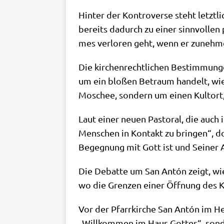
Hin­ter der Kon­tro­ver­se steht letzt­l
bereits dadurch zu einer sinn­vol­len
mes ver­lo­ren geht, wenn er zuneh­
Die kir­chen­recht­li­chen Bestim­mun­
um ein blo­ßen Bet­raum han­delt, wie e
Moschee, son­dern um einen Kult­ort, 
Laut einer neu­en Pasto­ral, die auch 
Men­schen in Kon­takt zu brin­gen“, doc
Begeg­nung mit Gott ist und Sei­ner 
Die Debat­te um San Antón zeigt, wie u
wo die Gren­zen einer Öff­nung des Ki
Vor der Pfarr­kir­che San Antón im Her
„Will­kom­men im Haus Got­tes“, son­d