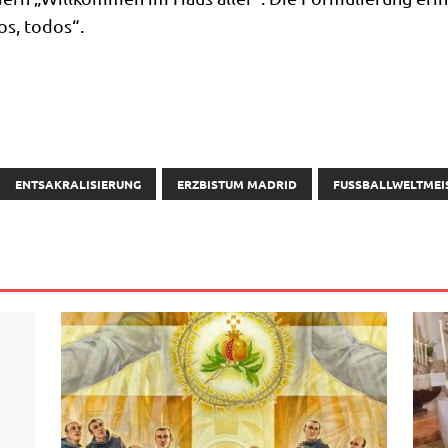
os, todos“.
ENTSAKRALISIERUNG
ERZBISTUM MADRID
FUSSBALLWELTMEI