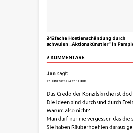
242fache Hostienschändung durch
schwulen „Aktionskünstler“ in Pampl
2 KOMMENTARE
Jan
sagt:
22. JUNI 2026 UM 22:51 UHR
Das Cre­do der Kon­zils­kir­che ist 
Die Ideen sind durch und durch Frei­
War­um also nicht?
Man darf nur nie ver­ges­sen das die 
Sie haben Räu­ber­hoeh­len dar­aus ge