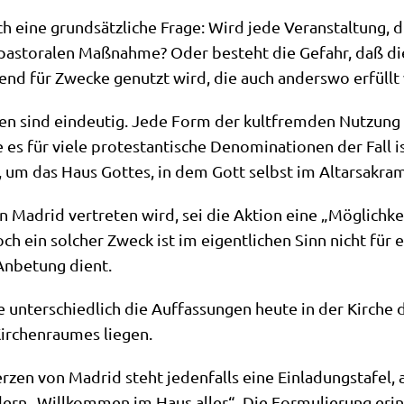
ich eine grund­sätz­li­che Fra­ge: Wird jede Ver­an­stal­tung,
 pasto­ra­len Maß­nah­me? Oder besteht die Gefahr, daß di
mend für Zwecke genutzt wird, die auch anders­wo erfüll
gen sind ein­deu­tig. Jede Form der kult­frem­den Nut­zung i
s für vie­le pro­te­stan­ti­sche Deno­mi­na­tio­nen der Fall
um das Haus Got­tes, in dem Gott selbst im Altar­sa­kra­m
in Madrid ver­tre­ten wird, sei die Akti­on eine „Mög­lich­k
h ein sol­cher Zweck ist im eigent­li­chen Sinn nicht für ei
Anbe­tung dient.
nter­schied­lich die Auf­fas­sun­gen heu­te in der Kir­che d
r­chen­rau­mes liegen.
­zen von Madrid steht jeden­falls eine Ein­la­dungs­ta­fel,
ern „Will­kom­men im Haus aller“. Die For­mu­lie­rung erin­