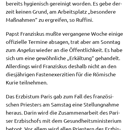
bereits hygie­nisch gerei­nigt wor­den. Es gebe der­
zeit kei­nen Grund, am Arbeits­platz „beson­de­re
Maß­nah­men“ zu ergrei­fen, so Ruffini.
Papst Fran­zis­kus muß­te ver­gan­ge­ne Woche eini­ge
offi­zi­el­le Ter­mi­ne absa­gen, trat aber am Sonn­tag
zum
Ange­lus
wie­der an die Öffent­lich­keit. Es habe
sich um eine gewöhn­li­che „Erkäl­tung“ gehan­delt.
Aller­dings wird Fran­zis­kus des­halb nicht an den
dies­jäh­ri­gen Fasten­ex­er­zi­ti­en für die Römi­sche
Kurie teilnehmen.
Das Erz­bis­tum Paris gab zum Fall des fran­zö­si­
schen Prie­sters am Sams­tag eine Stel­lung­nah­me
her­aus. Dar­in wird die Zusam­men­ar­beit des Pari­
ser Erz­bi­schofs mit dem Gesund­heits­mi­ni­ste­ri­um
betont. Vor allem wird allen Prie­stern des Erz­bis­