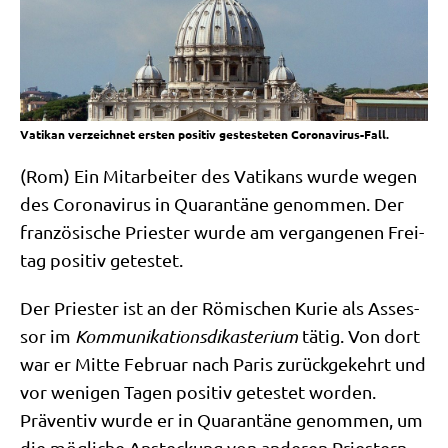
Vatikan verzeichnet ersten positiv gestesteten Coronavirus-Fall.
(Rom) Ein Mit­ar­bei­ter des Vati­kans wur­de wegen
des Coro­na­vi­rus in Qua­ran­tä­ne genom­men. Der
fran­zö­si­sche Prie­ster wur­de am ver­gan­ge­nen Frei­
tag posi­tiv getestet.
Der Prie­ster ist an der Römi­schen Kurie als Asses­
sor im
Kom­mu­ni­ka­ti­ons­dik­aste­ri­um
tätig. Von dort
war er Mit­te Febru­ar nach Paris zurück­ge­kehrt und
vor weni­gen Tagen posi­tiv gete­stet wor­den.
Prä­ven­tiv wur­de er in Qua­ran­tä­ne genom­men, um
die mög­li­che Ansteckung von ande­ren Prie­stern