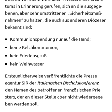
tums in Erin­ne­rung geru­fen, sich an die aus­ge­ge­
be­nen, aber sehr umstrit­te­nen „Sicher­heits­maß­
nah­men“ zu hal­ten, die auch aus ande­ren Diö­ze­sen
bekannt sind:
Kom­mu­ni­ons­pen­dung nur auf die Hand;
kei­ne Kelchkommunion;
kein Frie­dens­gruß
kein Weih­was­ser
Erstaun­li­cher­wei­se ver­öf­fent­lich­te die Pres­se­
agen­tur SIR der
Ita­lie­ni­schen Bischofs­kon­fe­renz
den Namen des betrof­fe­nen fran­zö­si­schen Prie­
sters, der an die­ser Stel­le aber nicht wie­der­ge­ge­
ben wer­den soll.