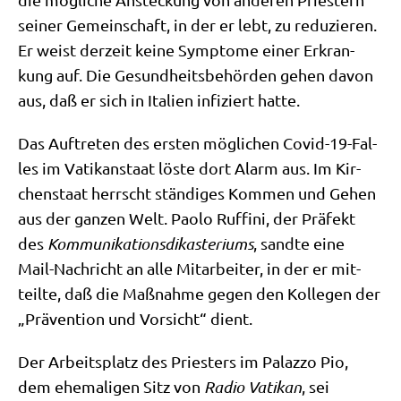
sei­ner Gemein­schaft, in der er lebt, zu redu­zie­ren.
Er weist der­zeit kei­ne Sym­pto­me einer Erkran­
kung auf. Die Gesund­heits­be­hör­den gehen davon
aus, daß er sich in Ita­li­en infi­ziert hatte.
Das Auf­tre­ten des ersten mög­li­chen Covid-19-Fal­
les im Vati­kan­staat löste dort Alarm aus. Im Kir­
chen­staat herrscht stän­di­ges Kom­men und Gehen
aus der gan­zen Welt. Pao­lo Ruf­fi­ni, der Prä­fekt
des
Kom­mu­ni­ka­ti­ons­dik­aste­ri­ums
, sand­te eine
Mail-Nach­richt an alle Mit­ar­bei­ter, in der er mit­
teil­te, daß die Maß­nah­me gegen den Kol­le­gen der
„Prä­ven­ti­on und Vor­sicht“ dient.
Der Arbeits­platz des Prie­sters im Palaz­zo Pio,
dem ehe­ma­li­gen Sitz von
Radio Vati­kan
, sei