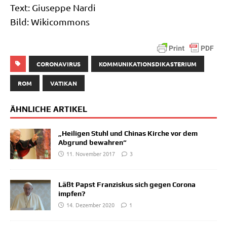
Text: Giu­sep­pe Nar­di
Bild: Wiki­com­mons
CORONAVIRUS
KOMMUNIKATIONSDIKASTERIUM
ROM
VATIKAN
ÄHNLICHE ARTIKEL
„Heiligen Stuhl und Chinas Kirche vor dem
Abgrund bewahren“
11. November 2017
3
Läßt Papst Franziskus sich gegen Corona
impfen?
14. Dezember 2020
1