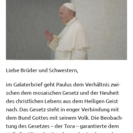
Lie­be Brü­der und Schwestern,
im Gala­ter­brief geht Pau­lus dem Ver­hält­nis zwi­
schen dem mosai­schen Gesetz und der Neu­heit
des christ­li­chen Lebens aus dem Hei­li­gen Geist
nach. Das Gesetz steht in enger Ver­bin­dung mit
dem Bund Got­tes mit sei­nem Volk. Die Beob­ach­
tung des Geset­zes – der Tora – garan­tier­te dem