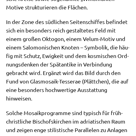
Motive struk­tu­rie­ren die Flächen.
In der Zone des süd­li­chen Sei­ten­schif­fes befin­det
sich ein beson­ders reich gestal­te­tes Feld mit
einem gro­ßen Okto­gon, einem Velum-Motiv und
einem Salo­mo­ni­schen Kno­ten – Sym­bo­lik, die häu­
fig mit Schutz, Ewig­keit und dem kos­mi­schen Ord­
nungs­den­ken der Spät­an­ti­ke in Ver­bin­dung
gebracht wird. Ergänzt wird das Bild durch den
Fund von Glas­mo­sa­ik-Tes­ser­ae (Plätt­chen), die auf
eine beson­ders hoch­wer­ti­ge Aus­stat­tung
hinweisen.
Sol­che Mosa­ik­pro­gram­me sind typisch für früh­
christ­li­che Bischofs­kir­chen im adria­ti­schen Raum
und zei­gen enge sti­li­sti­sche Par­al­le­len zu Anla­gen