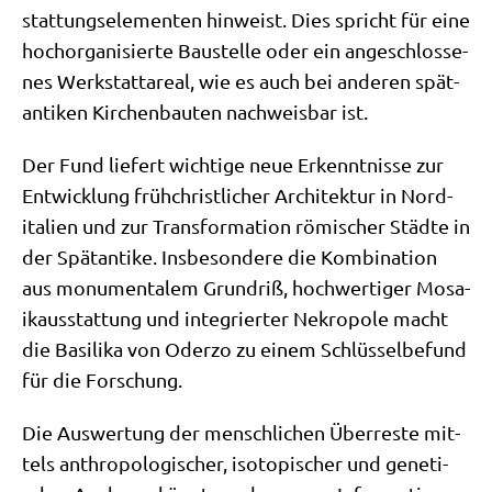
stat­tungs­ele­men­ten hin­weist. Dies spricht für eine
hoch­or­ga­ni­sier­te Bau­stel­le oder ein ange­schlos­se­
nes Werk­statt­are­al, wie es auch bei ande­ren spät­
an­ti­ken Kir­chen­bau­ten nach­weis­bar ist.
Der Fund lie­fert wich­ti­ge neue Erkennt­nis­se zur
Ent­wick­lung früh­christ­li­cher Archi­tek­tur in Nord­
ita­li­en und zur Trans­for­ma­ti­on römi­scher Städ­te in
der Spät­an­ti­ke. Ins­be­son­de­re die Kom­bi­na­ti­on
aus monu­men­ta­lem Grund­riß, hoch­wer­ti­ger Mosa­
ik­aus­stat­tung und inte­grier­ter Nekro­po­le macht
die Basi­li­ka von Oder­zo zu einem Schlüs­sel­be­fund
für die Forschung.
Die Aus­wer­tung der mensch­li­chen Über­re­ste mit­
tels anthro­po­lo­gi­scher, iso­to­pi­scher und gene­ti­