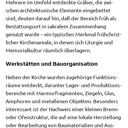
Meh­re­re im Umfeld ent­deck­te Grä­ber, die zwi­
schen archi­tek­to­ni­sche Ele­men­te ein­ge­bet­tet
sind, deu­ten dar­auf hin, daß der Bereich früh als
Bestat­tungs­ort in sakra­lem Zusam­men­hang
genutzt wur­de – ein typi­sches Merk­mal früh­christ­
li­cher Kir­chen­area­le, in denen sich Lit­ur­gie und
Memo­ri­al­kul­tur räum­lich überlagern.
Werkstätten und Bauorganisation
Neben der Kir­che wur­den zuge­hö­ri­ge Funk­ti­ons­
räu­me ent­deckt, dar­un­ter Lager- und Pro­duk­ti­ons­
be­rei­che mit Mar­mor­frag­men­ten, Zie­geln, Glas,
Ampho­ren und metal­le­nen Objek­ten. Beson­ders
inter­es­sant ist der Nach­weis einer klei­nen Brenn-
oder Ofen­struk­tur, die auf eine loka­le Her­stel­lung
oder Bear­bei­tung von Bau­ma­te­ria­li­en und Aus­