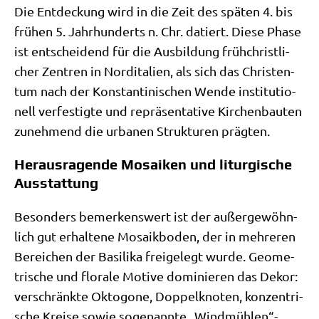
Die Ent­deckung wird in die Zeit des spä­ten 4. bis
frü­hen 5. Jahr­hun­derts n. Chr. datiert. Die­se Pha­se
ist ent­schei­dend für die Aus­bil­dung früh­christ­li­
cher Zen­tren in Nord­ita­li­en, als sich das Chri­sten­
tum nach der Kon­stan­ti­ni­schen Wen­de insti­tu­tio­
nell ver­fe­stig­te und reprä­sen­ta­ti­ve Kir­chen­bau­ten
zuneh­mend die urba­nen Struk­tu­ren prägten.
Herausragende Mosaiken und liturgische
Ausstattung
Beson­ders bemer­kens­wert ist der außer­ge­wöhn­
lich gut erhal­te­ne Mosa­ik­bo­den, der in meh­re­ren
Berei­chen der Basi­li­ka frei­ge­legt wur­de. Geo­me­
tri­sche und flo­ra­le Moti­ve domi­nie­ren das Dekor:
ver­schränk­te Okto­go­ne, Dop­pel­kno­ten, kon­zen­tri­
sche Krei­se sowie soge­nann­te „Windmühlen“-