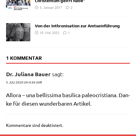
Christentum geirrt habe“
5. Januar 2017
2
Von der Inthronisation zur Amtseinführung
10. Mai 2025
1
1 KOMMENTAR
Dr. Juliana Bauer
sagt:
5. JULI 2026 UM 6:36 UHR
All­o­ra – una bel­lis­si­ma basi­li­ca paleo­cri­stia­na. Dan­
ke für die­sen wun­der­ba­ren Artikel.
Kommentare sind deaktiviert.