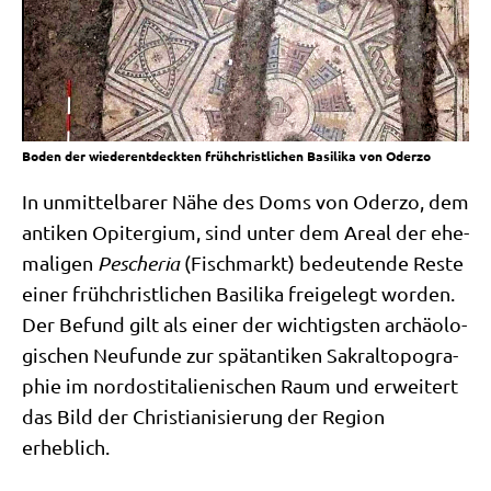
Boden der wiederentdeckten frühchristlichen Basilika von Oderzo
In unmit­tel­ba­rer Nähe des Doms von Oder­zo, dem
anti­ken Opi­ter­gi­um, sind unter dem Are­al der ehe­
ma­li­gen
Pesche­ria
(Fisch­markt) bedeu­ten­de Reste
einer früh­christ­li­chen Basi­li­ka frei­ge­legt wor­den.
Der Befund gilt als einer der wich­tig­sten archäo­lo­
gi­schen Neu­fun­de zur spät­an­ti­ken Sakral­to­po­gra­
phie im nord­ost­ita­lie­ni­schen Raum und erwei­tert
das Bild der Chri­stia­ni­sie­rung der Regi­on
erheblich.