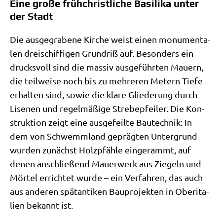
Eine große frühchristliche Basilika unter
der Stadt
Die aus­ge­gra­be­ne Kir­che weist einen monu­men­ta­
len drei­schif­fi­gen Grund­riß auf. Beson­ders ein­
drucks­voll sind die mas­siv aus­ge­führ­ten Mau­ern,
die teil­wei­se noch bis zu meh­re­ren Metern Tie­fe
erhal­ten sind, sowie die kla­re Glie­de­rung durch
Lisen­en und regel­mä­ßi­ge Stre­be­pfei­ler. Die Kon­
struk­ti­on zeigt eine aus­ge­feil­te Bau­tech­nik: In
dem von Schwemm­land gepräg­ten Unter­grund
wur­den zunächst Holz­pfäh­le ein­ge­rammt, auf
denen anschlie­ßend Mau­er­werk aus Zie­geln und
Mör­tel errich­tet wur­de – ein Ver­fah­ren, das auch
aus ande­ren spät­an­ti­ken Bau­pro­jek­ten in Ober­ita­
li­en bekannt ist.