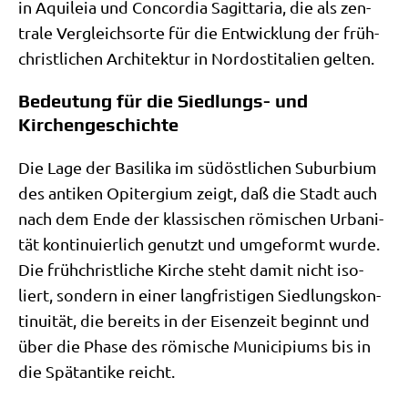
in Aqui­leia und Con­cor­dia Sagit­ta­ria, die als zen­
tra­le Ver­gleichs­or­te für die Ent­wick­lung der früh­
christ­li­chen Archi­tek­tur in Nord­ost­ita­li­en gelten.
Bedeutung für die Siedlungs- und
Kirchengeschichte
Die Lage der Basi­li­ka im süd­öst­li­chen Sub­ur­bi­um
des anti­ken Opi­ter­gi­um zeigt, daß die Stadt auch
nach dem Ende der klas­si­schen römi­schen Urba­ni­
tät kon­ti­nu­ier­lich genutzt und umge­formt wur­de.
Die früh­christ­li­che Kir­che steht damit nicht iso­
liert, son­dern in einer lang­fri­sti­gen Sied­lungs­kon­
ti­nui­tät, die bereits in der Eisen­zeit beginnt und
über die Pha­se des römi­sche Muni­ci­pi­ums bis in
die Spät­an­ti­ke reicht.