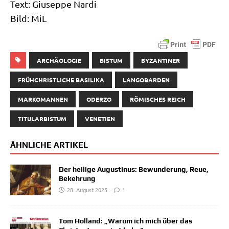
Text: Giu­sep­pe Nar­di
Bild: MiL
ARCHÄOLOGIE
BISTUM
BYZANTINER
FRÜHCHRISTLICHE BASILIKA
LANGOBARDEN
MARKOMANNEN
ODERZO
RÖMISCHES REICH
TITULARBISTUM
VENETIEN
ÄHNLICHE ARTIKEL
Der heilige Augustinus: Bewunderung, Reue,
Bekehrung
28. August 2025
1
Tom Holland: „Warum ich mich über das