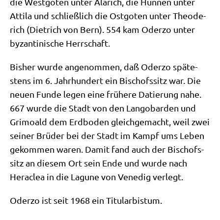
die West­go­ten unter Ala­rich, die Hun­nen unter
Atti­la und schließ­lich die Ost­go­ten unter Theo­de­
rich (Diet­rich von Bern). 554 kam Oder­zo unter
byzan­ti­ni­sche Herrschaft.
Bis­her wur­de ange­nom­men, daß Oder­zo spä­te­
stens im 6. Jahr­hun­dert ein Bischofs­sitz war. Die
neu­en Fun­de legen eine frü­he­re Datie­rung nahe.
667 wur­de die Stadt von den Lan­go­bar­den und
Gri­mo­ald dem Erd­bo­den gleich­ge­macht, weil zwei
sei­ner Brü­der bei der Stadt im Kampf ums Leben
gekom­men waren. Damit fand auch der Bischofs­
sitz an die­sem Ort sein Ende und wur­de nach
Hera­clea in die Lagu­ne von Vene­dig verlegt.
Oder­zo ist seit 1968 ein Titularbistum.