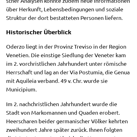
scher Ana­ly­sen könn­te zudem neue Infor­ma­tio­nen
über Her­kunft, Lebens­be­din­gun­gen und sozia­le
Struk­tur der dort bestat­te­ten Per­so­nen liefern.
Historischer Überblick
Oder­zo liegt in der Pro­vinz Tre­vi­so in der Regi­on
Vene­ti­en. Die ein­sti­ge Sied­lung der Vene­ter kam
im 2. vor­christ­li­chen Jahr­hun­dert unter römi­sche
Herr­schaft und lag an der Via Postu­mia, die Genua
mit Aqui­leia ver­band. 49 v. Chr. wur­de sie
Municipium.
Im 2. nach­christ­li­chen Jahr­hun­dert wur­de die
Stadt von Mar­ko­man­nen und Qua­den erobert.
Heer­scha­ren bei­der ger­ma­ni­scher Völ­ker kehr­ten
zwei­hun­dert Jah­re spä­ter zurück. Ihnen folg­ten