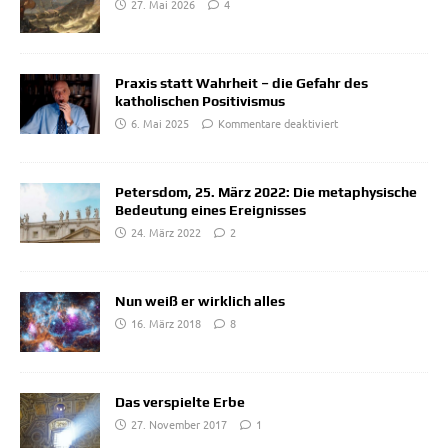
27. Mai 2026
4
Praxis statt Wahrheit – die Gefahr des
katholischen Positivismus
6. Mai 2025
Kommentare deaktiviert
Petersdom, 25. März 2022: Die metaphysische
Bedeutung eines Ereignisses
24. März 2022
2
Nun weiß er wirklich alles
16. März 2018
8
Das verspielte Erbe
27. November 2017
1