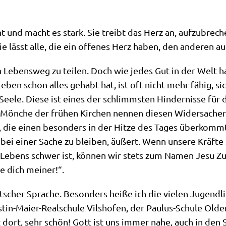
t und macht es stark. Sie treibt das Herz an, auf­zu­bre­c
e lässt alle, die ein offe­nes Herz haben, den ande­ren 
 Lebens­weg zu tei­len. Doch wie jedes Gut in der Welt ha
 Leben schon alles gehabt hat, ist oft nicht mehr fähig, 
 See­le. Die­se ist eines der schlimm­sten Hin­der­nis­se für
e Mön­che der frü­hen Kir­chen nen­nen die­sen Wider­sa­che
 die einen beson­ders in der Hit­ze des Tages über­kommt un
t, bei einer Sache zu blei­ben, äußert. Wenn unse­re Kräf
res Lebens schwer ist, kön­nen wir stets zum Namen Jesu 
me dich meiner!“.
t­scher Spra­che. Beson­ders hei­ße ich die vie­len Jugend­l
­stin-Mai­er-Real­schu­le Vils­ho­fen, der Pau­lus-Schu­le O
t dort, sehr schön! Gott ist uns immer nahe, auch in den S