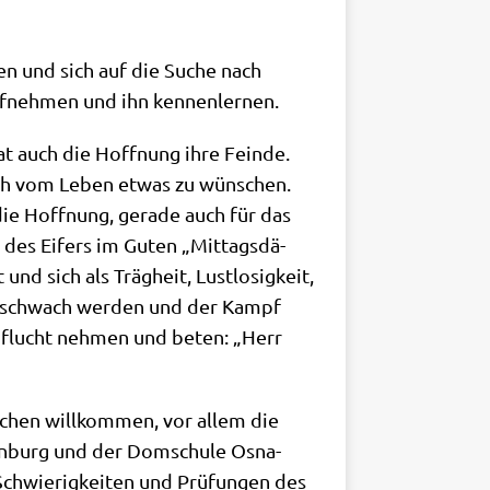
hen und sich auf die Suche nach
auf­neh­men und ihn kennenlernen.
t auch die Hoff­nung ihre Fein­de.
sich vom Leben etwas zu wün­schen.
 die Hoff­nung, gera­de auch für das
r des Eifers im Guten „Mit­tags­dä­
d sich als Träg­heit, Lust­lo­sig­keit,
­te schwach wer­den und der Kampf
Zuflucht neh­men und beten: „Herr
i­chen will­kom­men, vor allem die
lden­burg und der Dom­schu­le Osna­
chwie­rig­kei­ten und Prü­fun­gen des