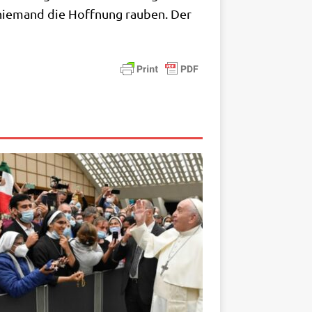
 nie­mand die Hoff­nung rau­ben. Der