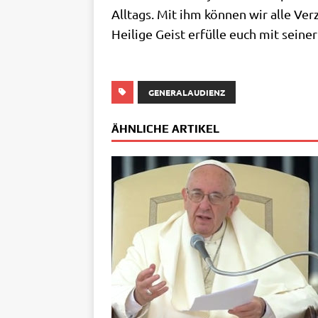
All­tags. Mit ihm kön­nen wir alle Ve
Hei­li­ge Geist erfül­le euch mit sei­ne
GENERALAUDIENZ
ÄHNLICHE ARTIKEL