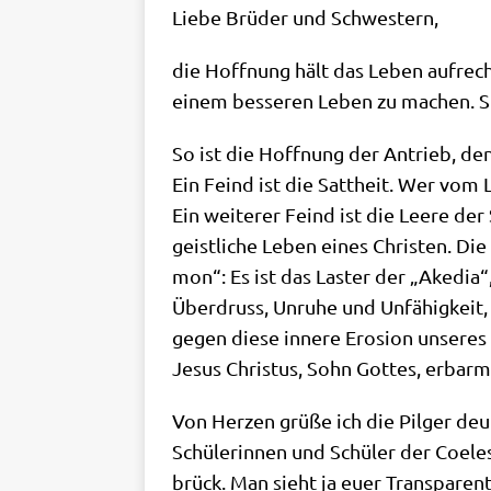
Lie­be Brü­der und Schwestern,
die Hoff­nung hält das Leben auf­rech
einem bes­se­ren Leben zu machen. Si
So ist die Hoff­nung der Antrieb, den
Ein Feind ist die Satt­heit. Wer vom
Ein wei­te­rer Feind ist die Lee­re der
geist­li­che Leben eines Chri­sten. Di
mon“: Es ist das Laster der „Ake­dia“,
Über­druss, Unru­he und Unfä­hig­kei
gegen die­se inne­re Ero­si­on unse­
Jesus Chri­stus, Sohn Got­tes, erbar­
Von Her­zen grü­ße ich die Pil­ger deu
Schü­le­rin­nen und Schü­ler der Coele
brück. Man sieht ja euer Trans­pa­ren