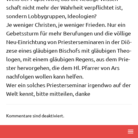
schaft nicht mehr der Wahr­heit ver­pflich­tet ist,
son­dern Lob­by­grup­pen, Ideologien?
Je weni­ger Chri­sten, je weni­ger Frie­den. Nur ein
Gebets­sturm für mehr Beru­fun­gen und die völ­li­ge
Neu-Ein­rich­tung von Prie­ster­se­mi­na­ren in der Diö­
ze­se eines gläu­bi­gen Bischofs mit gläu­bi­gen Theo­
lo­gen, mit einem gläu­bi­gen Regens, aus dem Prie­
ster her­vor­ge­hen, die dem Hl. Pfar­rer von Ars
nach­fol­gen wol­len kann helfen.
Wer ein sol­ches Prie­ster­se­mi­nar irgend­wo auf der
Welt kennt, bit­te mit­tei­len, danke
Kommentare sind deaktiviert.