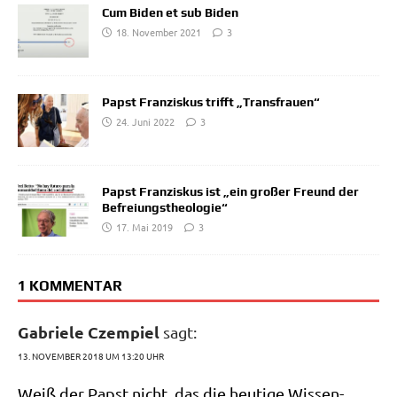
Cum Biden et sub Biden
18. November 2021
3
Papst Franziskus trifft „Transfrauen“
24. Juni 2022
3
Papst Franziskus ist „ein großer Freund der
Befreiungstheologie“
17. Mai 2019
3
1 KOMMENTAR
Gabriele Czempiel
sagt:
13. NOVEMBER 2018 UM 13:20 UHR
Weiß der Papst nicht, das die heu­ti­ge Wis­sen­