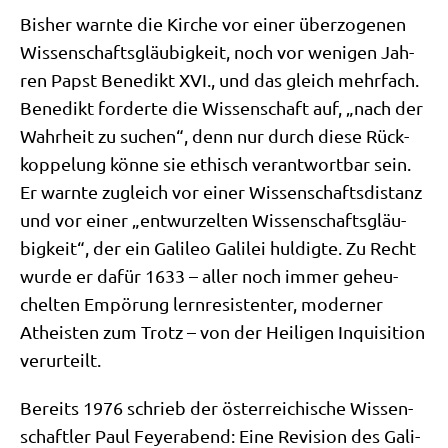
Bis­her warn­te die Kir­che vor einer über­zo­ge­nen
Wis­sen­schafts­gläu­big­keit, noch vor weni­gen Jah­
ren Papst Bene­dikt XVI., und das gleich mehr­fach.
Bene­dikt for­der­te die Wis­sen­schaft auf, „nach der
Wahr­heit zu suchen“, denn nur durch die­se Rück­
kop­pe­lung kön­ne sie ethisch ver­ant­wort­bar sein.
Er warn­te zugleich vor einer Wis­sen­schafts­di­stanz
und vor einer „ent­wur­zel­ten Wis­sen­schafts­gläu­
big­keit“, der ein Gali­leo Gali­lei hul­dig­te. Zu Recht
wur­de er dafür 1633 – aller noch immer geheu­
chel­ten Empö­rung lern­re­si­sten­ter, moder­ner
Athe­isten zum Trotz – von der Hei­li­gen Inqui­si­ti­on
verurteilt.
Bereits 1976 schrieb der öster­rei­chi­sche Wis­sen­
schaft­ler Paul Feyer­abend: Eine Revi­si­on des Gali­