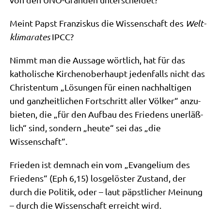
Meint Papst Fran­zis­kus die Wis­sen­schaft des
Welt­
kli­ma­ra­tes
IPCC?
Nimmt man die Aus­sa­ge wört­lich, hat für das
katho­li­sche Kir­chen­ober­haupt jeden­falls nicht das
Chri­sten­tum „Lösun­gen für einen nach­hal­ti­gen
und ganz­heit­li­chen Fort­schritt aller Völ­ker“ anzu­
bie­ten, die „für den Auf­bau des Frie­dens uner­läß­
lich“ sind, son­dern „heu­te“ sei das „die
Wissenschaft“.
Frie­den ist dem­nach ein vom „Evan­ge­li­um des
Frie­dens“ (Eph 6,15) los­ge­lö­ster Zustand, der
durch die Poli­tik, oder – laut päpst­li­cher Mei­nung
– durch die Wis­sen­schaft erreicht wird.