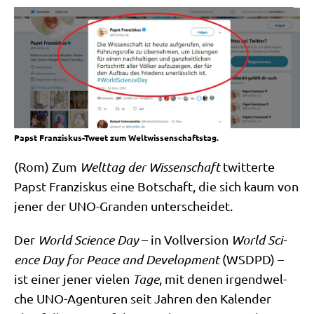
Papst Franziskus-Tweet zum Weltwissenschaftstag.
(Rom) Zum
Welt­tag der Wis­sen­schaft
twit­ter­te
Papst Fran­zis­kus eine Bot­schaft, die sich kaum von
jener der UNO-Gran­den unterscheidet.
Der
World Sci­ence Day
– in Voll­ver­si­on
World Sci­
ence Day for Peace and Deve­lo­p­ment
(WSDPD) –
ist einer jener vie­len
Tage
, mit denen irgend­wel­
che UNO-Agen­tu­ren seit Jah­ren den Kalen­der