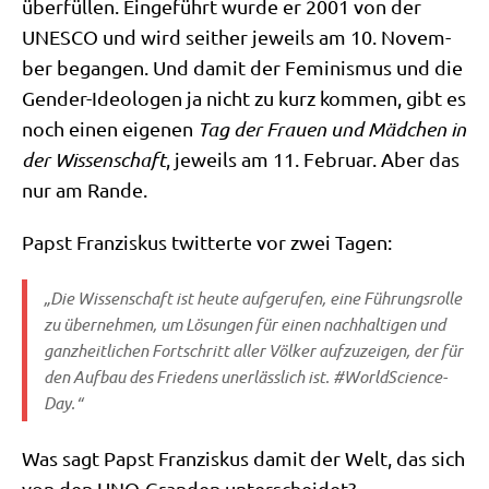
über­fül­len. Ein­ge­führt wur­de er 2001 von der
UNESCO und wird seit­her jeweils am 10. Novem­
ber began­gen. Und damit der Femi­nis­mus und die
Gen­der-Ideo­lo­gen ja nicht zu kurz kom­men, gibt es
noch einen eige­nen
Tag der Frau­en und Mäd­chen in
der Wis­sen­schaft
, jeweils am 11. Febru­ar. Aber das
nur am Rande.
Papst Fran­zis­kus twit­ter­te vor zwei Tagen:
„Die Wis­sen­schaft ist heu­te auf­ge­ru­fen, eine Füh­rungs­rol­le
zu über­neh­men, um Lösun­gen für einen nach­hal­ti­gen und
ganz­heit­li­chen Fort­schritt aller Völ­ker auf­zu­zei­gen, der für
den Auf­bau des Frie­dens uner­läss­lich ist. #World­Sci­en­ce­
Day.“
Was sagt Papst Fran­zis­kus damit der Welt, das sich
von den UNO-Gran­den unterscheidet?