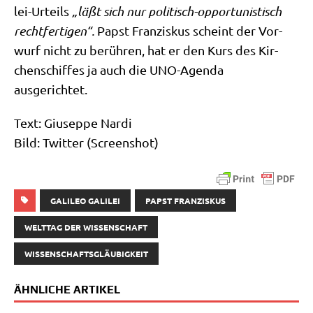
lei-Urteils
„läßt sich nur poli­tisch-oppor­tu­ni­stisch
recht­fer­ti­gen“.
Papst Fran­zis­kus scheint der Vor­
wurf nicht zu berüh­ren, hat er den Kurs des Kir­
chen­schif­fes ja auch die UNO-Agen­da
ausgerichtet.
Text: Giu­sep­pe Nardi
Bild: Twit­ter (Screen­shot)
GALILEO GALILEI
PAPST FRANZISKUS
WELTTAG DER WISSENSCHAFT
WISSENSCHAFTSGLÄUBIGKEIT
ÄHNLICHE ARTIKEL