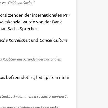
her von Goldman-Sachs.“
­sit­zen­den der inter­na­tio­na­len Pri­
alts­kanz­lei wur­de von der Bank
ldman-Sachs-Sprecher.
i­sche Kor­rekt­heit
und
Can­cel Cul­tu­re
es Raub­tier aus ‚Grün­den der natio­na­len
s­kus befreun­det ist, hat Epstein mehr
ten­tin, ‚Frau… mehr­spra­chig, orga­ni­siert‘.
l­lar, wie aus Doku­men­ten her­vor­geht.