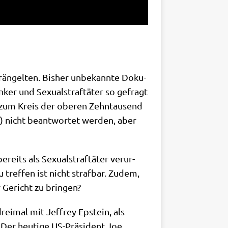
än­gel­ten. Bis­her unbe­kann­te Doku­
ker und Sexu­al­straf­tä­ter so gefragt
 zum Kreis der obe­ren Zehn­tau­send
h) nicht beant­wor­tet wer­den, aber
its als Sexu­al­straf­tä­ter ver­ur­
 tref­fen ist nicht straf­bar. Zudem,
r Gericht zu bringen?
rei­mal mit Jef­frey Epstein, als
Der heu­ti­ge US-Prä­si­dent Joe