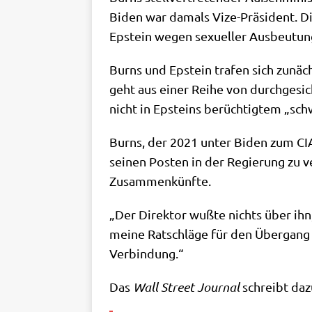
Biden war damals Vize-Prä­si­dent. Di
Epstein wegen sexu­el­ler Aus­beu­tung 
Burns und Epstein tra­fen sich zunäch
geht aus einer Rei­he von durch­ge­sick
nicht in Epsteins berüch­tig­tem „schw
Burns, der 2021 unter Biden zum CIA-Di
sei­nen Posten in der Regie­rung zu ve
Zusammenkünfte.
„Der Direk­tor wuß­te nichts über ihn, 
mei­ne Rat­schlä­ge für den Über­gang i
Verbindung.“
Das
Wall Street Jour­nal
schreibt daz