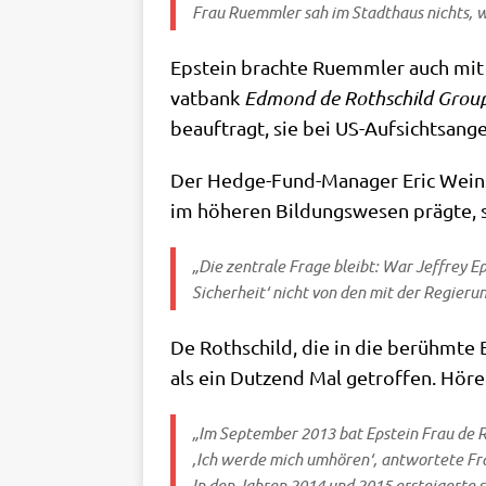
Frau Ruemm­ler sah im Stadt­haus nichts, wa
Epstein brach­te Ruemm­ler auch mit Aria
vat­bank
Edmond de Roth­schild Grou
beauf­tragt, sie bei US-Auf­sichts­an­
Der Hedge-Fund-Mana­ger Eric Wein­
im höhe­ren Bil­dungs­we­sen präg­te, s
„Die zen­tra­le Fra­ge bleibt: War Jef­frey E
Sicher­heit‘ nicht von den mit der Regie­run
De Roth­schild, die in die berühm­te Ba
als ein Dut­zend Mal getrof­fen. Hör
„Im Sep­tem­ber 2013 bat Epstein Frau de Rot
‚Ich wer­de mich umhö­ren‘, ant­wor­te­te Fr
In den Jah­ren 2014 und 2015 erstei­ger­te s