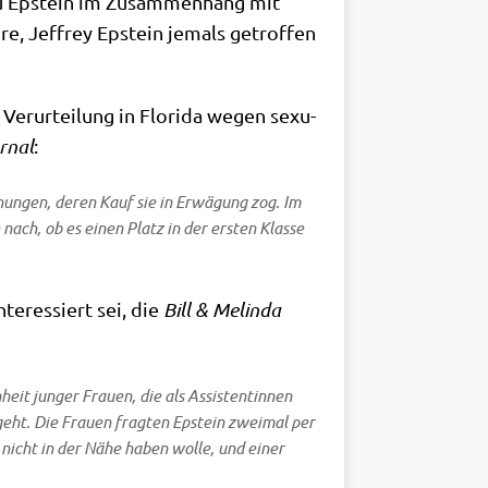
zu Epstein im Zusam­men­hang mit
­re, Jef­frey Epstein jemals getrof­fen
r­ur­tei­lung in Flo­ri­da wegen sexu­
r­nal
:
h­nun­gen, deren Kauf sie in Erwä­gung zog. Im
e nach, ob es einen Platz in der ersten Klas­se
ter­es­siert sei, die
Bill & Melin­da
eit jun­ger Frau­en, die als Assi­sten­tin­nen
­geht. Die Frau­en frag­ten Epstein zwei­mal per
e nicht in der Nähe haben wol­le, und einer