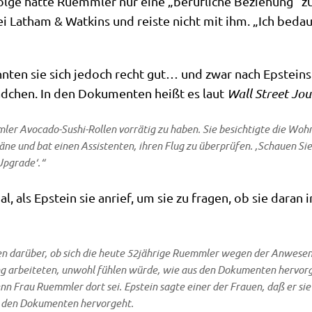
­ge hat­te Ruemm­ler nur eine „beruf­li­che Bezie­hung“ 
lei Lat­ham & Wat­kins und rei­ste nicht mit ihm. „Ich bedau
­ten sie sich jedoch recht gut… und zwar nach Epsteins Ve
d­chen. In den Doku­men­ten heißt es laut
Wall Street Jou
ler Avo­ca­do-Sushi-Rol­len vor­rä­tig zu haben. Sie besich­tig­te die Wo
ä­ne und bat einen Assi­sten­ten, ihren Flug zu über­prü­fen. ‚Schau­en Si
 Upgrade‘.“
, als Epstein sie anrief, um sie zu fra­gen, ob sie dar­an in
r­ten dar­über, ob sich die heu­te 52jährige Ruemm­ler wegen der Anwe­sen­h
ung arbei­te­ten, unwohl füh­len wür­de, wie aus den Doku­men­ten her­vor
enn Frau Ruemm­ler dort sei. Epstein sag­te einer der Frau­en, daß er si
 den Doku­men­ten her­vor­geht.