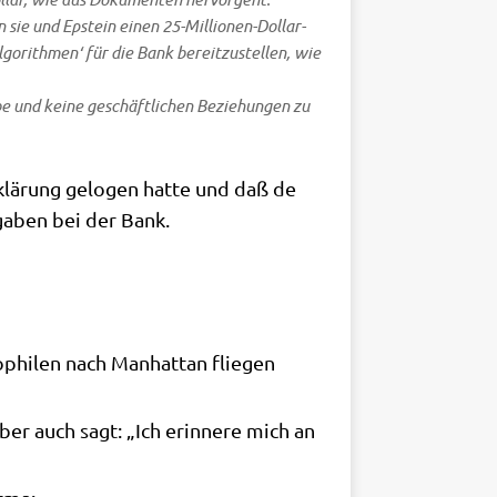
 sie und Epstein einen 25-Mil­lio­nen-Dol­lar-
o­rith­men‘ für die Bank bereit­zu­stel­len, wie
e und kei­ne geschäft­li­chen Bezie­hun­gen zu
rklä­rung gelo­gen hat­te und daß de
­ga­ben bei der Bank.
i­len nach Man­hat­tan flie­gen
ber auch sagt: „Ich erin­ne­re mich an