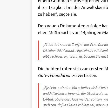
Einem Gold­man-Sachs-Spre­cher zufol
ihrer Tätig­keit bei der Anwalts­kanz­
zu haben“, sag­te sie.
Den neu­en Doku­men­ten zufol­ge kann
el­len Miß­brauchs von 14jährigen Mä
„Er bat bei sei­nem Tref­fen mit Frau Ruemm­
Okto­ber 2014 kann­te Epstein ihre Rei­se­pl
gibt‘, schrieb er, ‚wenn ja, buchen Sie ein
Die bei­den tra­fen sich zum ersten Mal
Gates Foun­da­ti­on
zu ver­tre­ten.
„Epstein und sei­ne Mit­ar­bei­ter dis­ku­tie
und Mit­ar­bei­te­rin­nen in der Stadt­woh­n
E‑Mail, ob sie das Haus mei­den soll­ten, w
ande­ren, daß es kein Pro­blem sei, wie aus