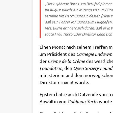
„Der 67jährige Burns, ein Berufs­di­plo­mat u
Im August wur­de ein Mit­tag­essen im Büro 
ter­mi­ne mit Herrn Burns in des­sen [New Y
daß sein Fah­rer Mr. Burns zum Flug­ha­fen 
Mrs. Burns erin­nert sich dar­an, daß er in
sag­te Frau Thorp: ‚Der Direk­tor kann sich 
Einen Monat nach sei­nem Tref­fen mi
um Prä­si­dent des
Car­ne­gie Endow­me
der
Crè­me de la Crè­me
des west­li­ch
Foun­da­ti­on,
den
Open Socie­ty Foun­da
mi­ni­ste­ri­um und dem nor­we­gi­schen
Direk­tor ernannt wurde.
Epstein hat­te auch Dut­zen­de von T
Anwäl­tin von
Gold­man-Sachs
wur­de. 