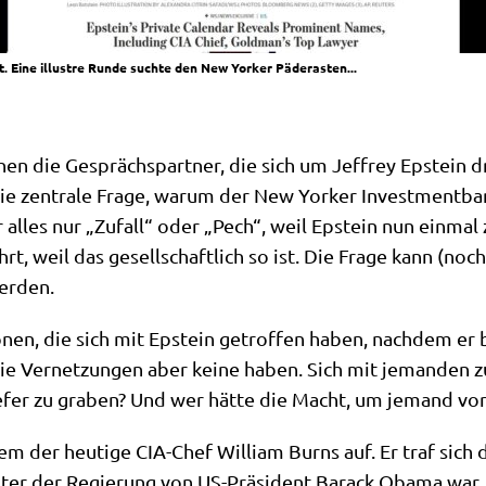
 Eine illustre Runde suchte den New Yorker Päderasten...
en die Gesprächs­part­ner, die sich um Jef­frey Epstein dr
e zen­tra­le Fra­ge, war­um der New Yor­ker Invest­ment­ban­
r alles nur „Zufall“ oder „Pech“, weil Epstein nun ein­mal
, weil das gesell­schaft­lich so ist. Die Fra­ge kann (noc
werden.
nen, die sich mit Epstein getrof­fen haben, nach­dem er bere
die Ver­net­zun­gen aber kei­ne haben. Sich mit jeman­den zu
 tie­fer zu gra­ben? Und wer hät­te die Macht, um jemand vo
 der heu­ti­ge CIA-Chef Wil­liam Burns auf. Er traf sich d
i­ster der Regie­rung von US-Prä­si­dent Barack Oba­ma war. 