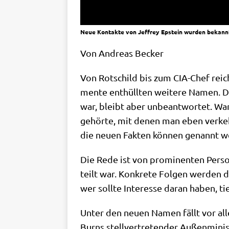
Neue Kontakte von Jeffrey Epstein wurden bekannt.
Von Andre­as Becker
Von Rot­schild bis zum CIA-Chef rei­ch
men­te ent­hüll­ten wei­te­re Namen. Di
war, bleibt aber unbe­ant­wor­tet. Wa
gehör­te, mit denen man eben ver­kehrt
die neu­en Fak­ten kön­nen genannt 
Die Rede ist von pro­mi­nen­ten Per­so­
teilt war. Kon­kre­te Fol­gen wer­den 
wer soll­te Inter­es­se dar­an haben,
Unter den neu­en Namen fällt vor allem
Burns stell­ver­tre­ten­der Außen­mi­n