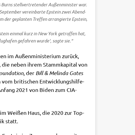
Burns stell­ver­tre­ten­der Außen­mi­ni­ster war.
Sep­tem­ber ver­ein­bar­te Epstein zwei Abend­
 der geplan­ten Tref­fen arran­gier­te Epstein,
stein ein­mal kurz in New York getrof­fen hat,
g­ha­fen gefah­ren wur­de‘, sag­te sie.“
n im Außen­mi­ni­ste­ri­um zurück,
n, die neben ihrem Stamm­ka­pi­tal von
oun­da­ti­on
, der
Bill & Melin­da Gates
 vom bri­ti­schen Ent­wick­lungs­hil­fe­
s er Anfang 2021 von Biden zum CIA-
n im Wei­ßen Haus, die 2020 zur Top-
ik statt.