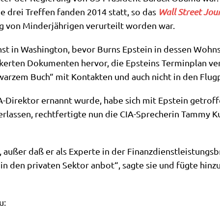
e drei Tref­fen fan­den 2014 statt, so das
Wall Street Jour
von Min­der­jäh­ri­gen ver­ur­teilt wor­den war.
st in Washing­ton, bevor Burns Epstein in des­sen Wohn­si
er­ten Doku­men­ten her­vor, die Epsteins Ter­min­plan ver­v
ar­zem Buch“ mit Kon­tak­ten und auch nicht in den Flug­pro
rek­tor ernannt wur­de, habe sich mit Epstein getrof­fen, a
r­las­sen, recht­fer­tig­te nun die CIA-Spre­che­rin Tam­my
außer daß er als Exper­te in der Finanz­dienst­lei­stungs­br
n den pri­va­ten Sek­tor anbot“, sag­te sie und füg­te hin­zu
u: