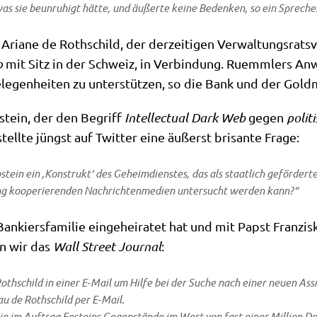
s sie beun­ru­higt hät­te, und äußer­te kei­ne Beden­ken, so ein Spre­c
­ne de Roth­schild, der der­zei­ti­gen Ver­wal­tungs­rats­vor
p
mit Sitz in der Schweiz, in Ver­bin­dung. Ruemm­lers Anw
ge­le­gen­hei­ten zu unter­stüt­zen, so die Bank und der Go
stein, der den Begriff
Intellec­tu­al Dark Web
gegen
poli­t
tell­te jüngst auf Twit­ter eine äußerst bri­san­te Frage:
pstein ein ‚Kon­strukt‘ des Geheim­dien­stes, das als staat­lich geför­der­t
g koope­rie­ren­den Nach­rich­ten­me­di­en unter­sucht wer­den kann?“
n­kiers­fa­mi­lie ein­ge­hei­ra­tet hat und mit Papst Fran­zi
en wir das
Wall Street Jour­nal
:
h­schild in einer E‑Mail um Hil­fe bei der Suche nach einer neu­en Assi­s
au de Roth­schild per E‑Mail.
ie im Auf­trag Epsteins Gegen­stän­de im Wert von fast einer Mil­li­on Do