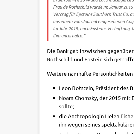
Frau de Roth­schild wur­de im Janu­ar 2015 z
Ver­trag für Epsteins Sou­thern Trust Co. au
aus einem vom Jour­nal ein­ge­se­he­nen Ange
Im Jahr 2019, nach Epsteins Ver­haf­tung, b
ihm unterhalte.“
Die Bank gab inzwi­schen gegen­üb
Roth­schild und Epstein sich getrof­fe
Wei­te­re nam­haf­te Per­sön­lich­kei­t
Leon Bot­stein, Prä­si­dent des 
Noam Chom­sky, der 2015 mit Ep
sollte;
die Anthro­po­lo­gin Helen Fishe
ihn wegen sei­nes spek­ta­ku­lä­r