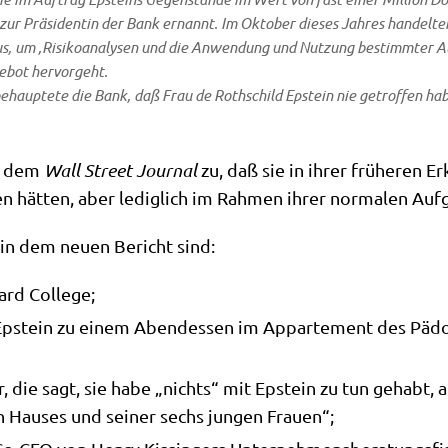
ur Prä­si­den­tin der Bank ernannt. Im Okto­ber die­ses Jah­res han­del­ten
s, um ‚Risi­ko­ana­ly­sen und die Anwen­dung und Nut­zung bestimm­ter Alg
­bot her­vor­geht.
ehaup­te­te die Bank, daß Frau de Roth­schild Epstein nie getrof­fen hab
er dem
Wall Street Jour­nal
zu, daß sie in ihrer frü­he­ren E
n hät­ten, aber ledig­lich im Rah­men ihrer nor­ma­len Auf
en in dem neu­en Bericht sind:
Bard College;
stein zu einem Abend­essen im Appar­te­ment des Pädo­ph
r, die sagt, sie habe „nichts“ mit Epstein zu tun gehabt, a
en Hau­ses und sei­ner sechs jun­gen Frauen“;