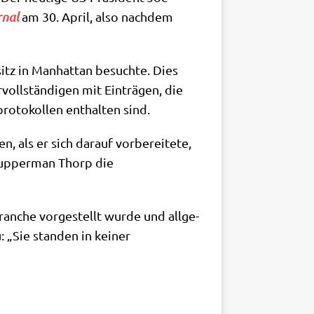
­nal
am 30. April, also nach­dem
tz in Man­hat­tan besuch­te. Dies
oll­stän­di­gen mit Ein­trä­gen, die
­to­kol­len ent­hal­ten sind.
ls er sich dar­auf vor­be­rei­te­te,
 Kup­per­man Thorp die
an­che vor­ge­stellt wur­de und all­ge­
: „Sie stan­den in kei­ner