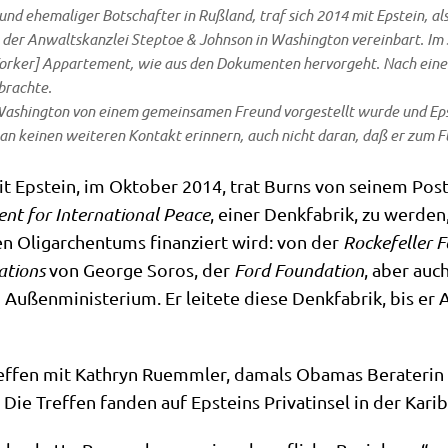
nd ehe­ma­li­ger Bot­schaf­ter in Ruß­land, traf sich 2014 mit Epstein, als 
der Anwalts­kanz­lei Step­toe & John­son in Washing­ton ver­ein­bart. Im 
or­ker] Appar­te­ment, wie aus den Doku­men­ten her­vor­geht. Nach einem
brach­te.
 Washing­ton von einem gemein­sa­men Freund vor­ge­stellt wur­de und Ep
an kei­nen wei­te­ren Kon­takt erin­nern, auch nicht dar­an, daß er zum Flu
t Epstein, im Okto­ber 2014, trat Burns von sei­nem Poste
nt for Inter­na­tio­nal Peace
, einer Denk­fa­brik, zu wer­de
en Olig­ar­chen­tums finan­ziert wird: von der
Rocke­fel­ler F
­ti­ons
von Geor­ge Sor­os, der
Ford Foun­da­ti­on
, aber auch
 Außen­mi­ni­ste­ri­um. Er lei­te­te die­se Denk­fa­brik, bi
ref­fen mit Kath­ryn Ruemm­ler, damals Oba­mas Bera­te­ri
Die Tref­fen fan­den auf Epsteins Pri­vat­in­sel in der Kari­b