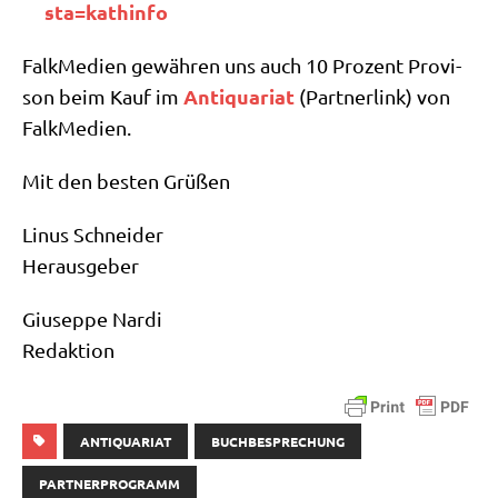
s​t​a​=​k​a​t​h​i​nfo
Falk­Me­di­en gewäh­ren uns auch 10 Pro­zent Pro­vi­
Anti­qua­ri­at
son beim Kauf im
(Part­ner­link) von
FalkMedien.
Mit den besten Grüßen
Linus Schnei­der
Herausgeber
Giu­sep­pe Nardi
Redaktion
ANTIQUARIAT
BUCHBESPRECHUNG
PARTNERPROGRAMM