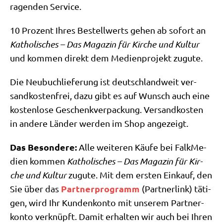
ragen­den Service.
10 Pro­zent Ihres Be­stellwerts gehen ab so­fort an
Katho­li­sches – Das Maga­zin für Kir­che und Kul­tur
und kom­men direkt dem Medi­en­pro­jekt zugute.
Die Neubuchlie­fe­rung ist deutsch­land­weit ver­
sand­kos­ten­frei, dazu gibt es auf Wunsch auch eine
kos­ten­lose Ge­schenk­ver­packung. Ver­sand­ko­sten
in ande­re Län­der wer­den im Shop angezeigt.
Das Beson­de­re:
Alle wei­te­ren Käu­fe bei Falk­Me­
di­en kom­men
Katho­li­sches – Das Maga­zin für Kir­
che und Kul­tur
zugu­te. Mit dem ersten Ein­kauf, den
Part­ner­pro­gramm
Sie über das
(Part­ner­link) täti­
gen, wird Ihr Kun­den­kon­to mit unse­rem Part­ner­
kon­to ver­knüpft. Damit erhal­ten wir auch bei Ihren