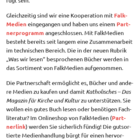
fügt sein.
Falk­
Gleich­zei­tig sind wir eine Koope­ra­ti­on mit
Me­di­en
Part­
ein­ge­gan­gen und haben uns einem
ner­pro­gramm
ange­schlos­sen. Mit Falk­Me­di­en
besteht bereits seit lan­gem eine Zusam­men­ar­beit
im tech­ni­schen Bereich. Die in der neu­en Rubrik
„Was wir lesen“ bespro­che­nen Bücher wer­den in
das Sor­ti­ment von Falk­Me­di­en aufgenommen.
Die Part­ner­schaft ermög­licht es, Bücher und ande­
re Medi­en zu kau­fen und damit
Katho­li­sches – Das
Maga­zin für Kir­che und Kul­tur
zu unter­stüt­zen. Sie
wol­len ein gutes Buch lesen oder benö­ti­gen Fach­
Part­
li­te­ra­tur? Im Online­shop von Falk­Me­di­en (
ner­link
) wer­den Sie sicher­lich fün­dig! Die gut­sor­
tier­te Medienhand­lung bürgt für einen her­vor­