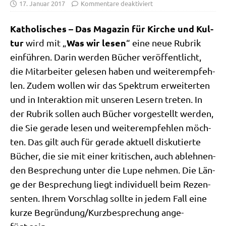
17. Januar 2017
Kommentare deaktiviert
Katho­li­sches – Das Maga­zin für Kir­che und Kul­
tur
Was wir lesen
wird mit „
“ eine neue Rubrik
ein­füh­ren. Dar­in wer­den Bücher ver­öf­fent­licht,
die Mit­ar­bei­ter gele­sen haben und wei­ter­emp­feh­
len. Zudem wol­len wir das Spek­trum erwei­ter­ten
und in Inter­ak­ti­on mit unse­ren Lesern tre­ten. In
der Rubrik sol­len auch Bücher vor­ge­stellt wer­den,
die Sie gera­de lesen und wei­ter­emp­feh­len möch­
ten. Das gilt auch für gera­de aktu­ell dis­ku­tier­te
Bücher, die sie mit einer kri­ti­schen, auch ableh­nen­
den Bespre­chung unter die Lupe neh­men. Die Län­
ge der Bespre­chung liegt indi­vi­du­ell beim Rezen­
sen­ten. Ihrem Vor­schlag soll­te in jedem Fall eine
kur­ze Begründung/​Kurzbesprechung ange­