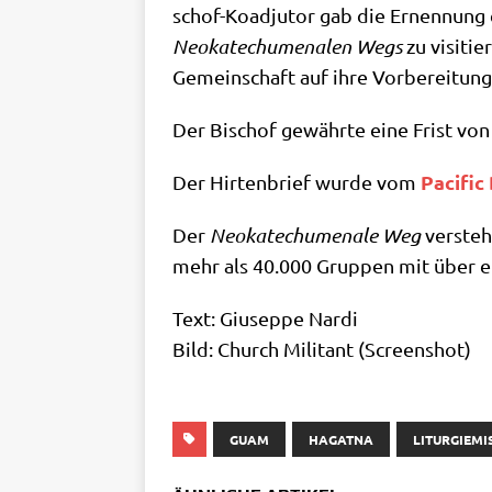
schof-Koad­ju­tor gab die Ernen­nung
Neo­ka­techu­me­na­len Wegs
zu visi­tie
Gemein­schaft auf ihre Vor­be­rei­tun
Der Bischof gewähr­te eine Frist von
Paci­fic
Der Hir­ten­brief wur­de vom
Der
Neo­ka­techu­me­na­le Weg
ver­steh
mehr als 40.000 Grup­pen mit über ei
Text: Giu­sep­pe Nardi
Bild: Church Mili­tant (Screen­shot)
GUAM
HAGATNA
LITURGIEMI