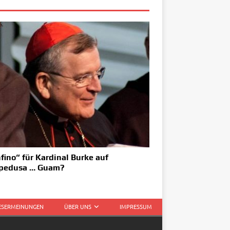
fino“ für Kardinal Burke auf
pedusa … Guam?
LESERMEINUNGEN
ÜBER UNS
IMPRESSUM