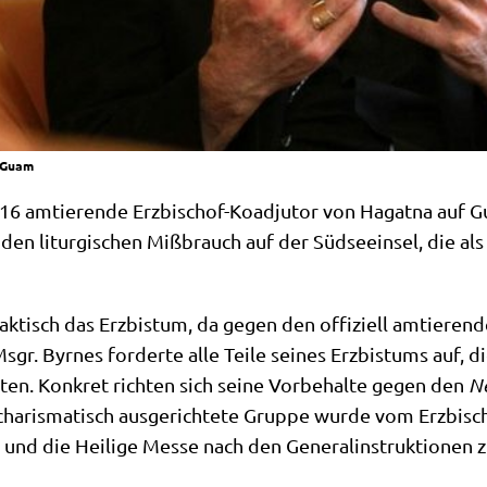
f Guam
6 amtie­ren­de Erz­bi­schof-Koad­ju­tor von Hagat­na auf G
den lit­ur­gi­schen Miß­brauch auf der Süd­see­insel, die als ni
 fak­tisch das Erz­bis­tum, da gegen den offi­zi­ell amtie­ren
sgr. Byr­nes for­der­te alle Tei­le sei­nes Erz­bis­tums auf, di
al­ten. Kon­kret rich­ten sich sei­ne Vor­be­hal­te gegen den
Ne
a­ris­ma­tisch aus­ge­rich­te­te Grup­pe wur­de vom Erz­bi­sch
 und die Hei­li­ge Mes­se nach den Gene­ral­instruk­tio­nen 