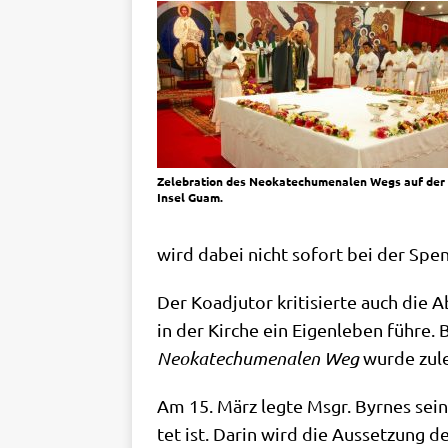
Zele­bra­ti­on des Neo­ka­techu­me­na­len Wegs auf der
Insel Guam.
wird dabei nicht sofort bei der Spe
Der Koad­ju­tor kri­ti­sier­te auch die
in der Kir­che ein Eigen­le­ben füh­re.
Neo­ka­techu­me­na­len Weg
wur­de zule
Am 15. März leg­te Msgr. Byr­nes sei­n
tet ist. Dar­in wird die Aus­set­zung