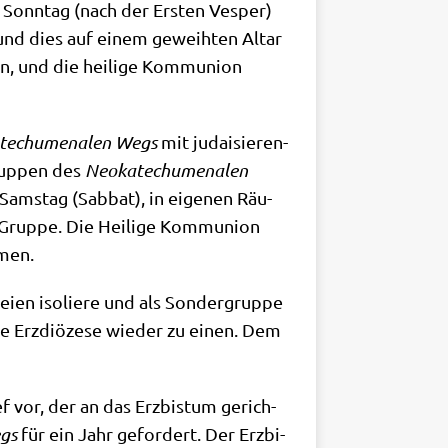
m Sonn­tag (nach der Ersten Ves­per)
, und dies auf einem geweih­ten Altar
n, und die hei­li­ge Kom­mu­ni­on
­techu­me­na­len Wegs
mit judai­sie­ren­
Grup­pen des
Neo­ka­techu­me­na­len
 Sams­tag (Sab­bat), in eige­nen Räu­
Grup­pe. Die Hei­li­ge Kom­mu­ni­on
mmen.
i­en iso­lie­re und als Son­der­grup­pe
ie Erz­diö­ze­se wie­der zu einen. Dem
f vor, der an das Erz­bis­tum gerich­
egs
für ein Jahr gefor­dert. Der Erz­bi­