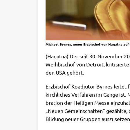
Michael Byrnes, neuer Erzbischof von Hagatna au
(Hagat­na) Der seit 30. Novem­ber 201
Weih­bi­schof von Detroit, kri­ti­sier­te 
den USA gehört.
Erz­bi­schof-Koad­ju­tor Byr­nes lei­tet
kirch­li­ches Ver­fah­ren im Gan­ge ist. M
bra­ti­on der Hei­li­gen Mes­se ein­zu­h
„Neu­en Gemein­schaf­ten“ gezähl­te, ch
Bil­dung neu­er Grup­pen aus­zu­set­zen