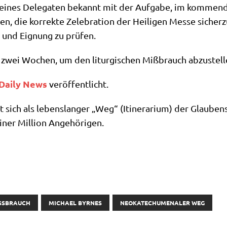
 eines Dele­ga­ten bekannt mit der Auf­ga­be, im kom­men­
­ren, die kor­rek­te Zele­bra­ti­on der Hei­li­gen Mes­se sicher­
g und Eig­nung zu prüfen.
 zwei Wochen, um den lit­ur­gi­schen Miß­brauch abzustell
 Dai­ly News
veröffentlicht.
t sich als lebens­lan­ger „Weg“ (Itin­era­ri­um) der Glau­bens
ner Mil­li­on Angehörigen.
SSBRAUCH
MICHAEL BYRNES
NEOKATECHUMENALER WEG