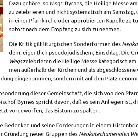
Dazu gehö­re, so Msgr. Byr­nes, die Hei­li­ge Mes­se a
zu zele­brie­ren und nicht syste­ma­tisch am Sams­tag
in einer Pfarr­kir­che oder appro­bier­ten Kapel­le zu tu
sofort nach dem Emp­fang zu sich zu nehmen.
Die Kri­tik gilt lit­ur­gi­schen Son­der­for­men des
Neo­ka
dem, eigent­lich pseu­do­jü­di­schem, Ein­schlag. Die 
Wegs
zele­brie­ren die Hei­li­ge Mes­se kate­go­risch am
men außer­halb der Kir­chen und als abge­schlos­se­ne 
n­dung ein­ge­nom­men, son­dern mit auf den Platz geno
 Abson­de­rung die­ser Gemein­schaft, die sich von den Pfar­re
 Bischof Byr­nes spricht davon, daß es sein Anlie­gen ist, d
tzt vor­ge­wor­fen, das Bis­tum zu spalten.
e Beden­ken und sei­ne For­de­run­gen in einem Hir­ten­brie
 der Grün­dung neu­er Grup­pen des
Neo­ka­techu­me­na­len W