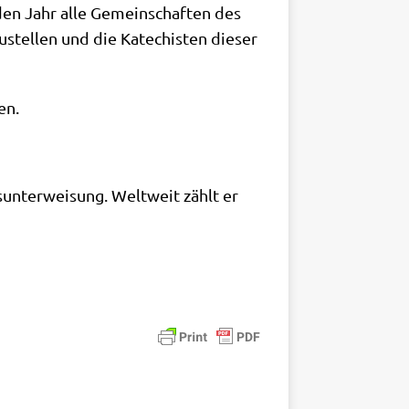
den Jahr alle Gemein­schaf­ten des
zu­stel­len und die Kate­chi­sten die­ser
en.
­un­ter­wei­sung. Welt­weit zählt er