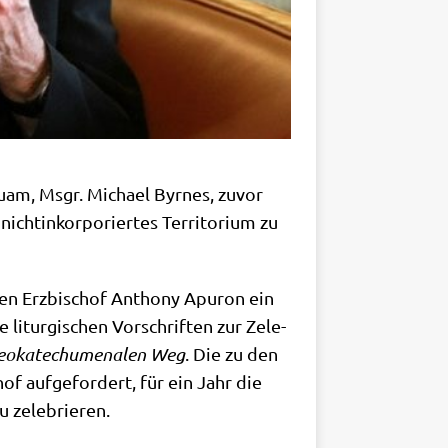
uam, Msgr. Micha­el Byr­nes, zuvor
cht­in­kor­po­rier­tes Ter­ri­to­ri­um zu
­den Erz­bi­schof Antho­ny Apur­on ein
e lit­ur­gi­schen Vor­schrif­ten zur Zele­
o­ka­techu­me­na­len Weg
. Die zu den
of auf­ge­for­dert, für ein Jahr die
zu zelebrieren.