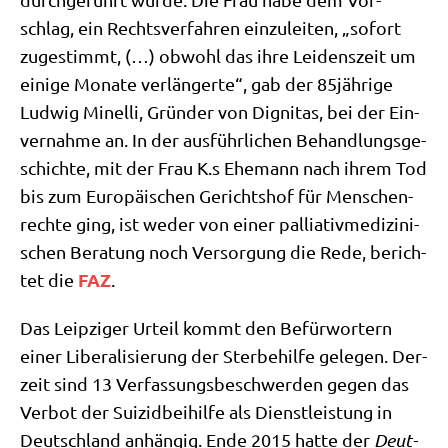
schlag, ein Rechts­ver­fah­ren ein­zu­lei­ten, „sofort
zuge­stimmt, (…) obwohl das ihre Lei­dens­zeit um
eini­ge Mona­te ver­län­ger­te“, gab der 85jährige
Lud­wig Minel­li, Grün­der von Digni­tas, bei der Ein­
ver­nah­me an. In der aus­führ­li­chen Behand­lungs­ge­
schich­te, mit der Frau K.s Ehe­mann nach ihrem Tod
bis zum Euro­päi­schen Gerichts­hof für Men­schen­
rech­te ging, ist weder von einer pal­lia­tiv­me­di­zi­ni­
schen Bera­tung noch Ver­sor­gung die Rede, berich­
FAZ
tet die
.
Das Leip­zi­ger Urteil kommt den Befür­wor­tern
einer Libe­ra­li­sie­rung der Ster­be­hil­fe gele­gen. Der­
zeit sind 13 Ver­fas­sungs­be­schwer­den gegen das
Ver­bot der Sui­zid­bei­hil­fe als Dienst­lei­stung in
Deutsch­land anhän­gig. Ende 2015 hat­te der
Deut­