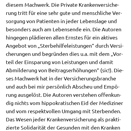
die­sem Mach­werk. Die Pri­va­te Kran­ken­ver­si­che­
rung tritt für eine sehr gute und mensch­li­che Ver­
sor­gung von Pati­en­ten in jeder Lebens­la­ge und
beson­ders auch am Lebens­en­de ein. Die Autoren
hin­ge­gen plä­die­ren allen Ern­stes für ein akti­ves
Ange­bot von „Ster­be­hil­fe­lei­stun­gen“ durch Ver­si­
che­run­gen und begrün­den dies u.a. mit dem „Vor­
teil der Ein­spa­rung von Lei­stun­gen und damit
Abmil­de­rung von Bei­trags­er­hö­hun­gen“ (sic!). Die­
ses Mach­werk hat in der Ver­si­che­rungs­bran­che
und auch bei mir per­sön­lich Abscheu und Empö­
rung aus­ge­löst. Die Autoren ver­ste­hen offen­kun­
dig nichts vom hip­po­kra­ti­schen Eid der Medi­zi­ner
und vom respekt­vol­len Umgang mit Ster­ben­den.
Das Wesen jeder Kran­ken­ver­si­che­rung als prak­ti­
zier­te Soli­da­ri­tät der Gesun­den mit den Kran­ken