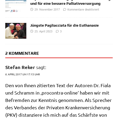
und für eine bessere Palliativversorgung
29. November 2017
Kommentare deaktiviert
Jüngste Pagliacciata für die Euthanasie
25. April 2023
3
2 KOMMENTARE
Stefan Reker
sagt:
6. APRIL 2017 UM 17:15 UHR
Den von Ihnen zitier­ten Text der Autoren Dr. Fia­la
und Schramm in ‚pro­con­tra-online‘ haben wir mit
Befrem­den zur Kennt­nis genom­men. Als Spre­cher
des Ver­ban­des der Pri­va­ten Kran­ken­ver­si­che­rung
(PKV) distan­zie­re ich mich auf das Schärf­ste von