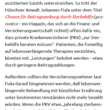
assi­stier­ten Sui­zids unter­strei­chen. So tritt der
Münch­ner Anwalt Johan­nes Fia­la unter dem Titel
Chan­ce für Bei­trags­sen­kung durch Ster­be­hil­fe
(
pro­
con­tra
– ein Maga­zin, das sich an die Finanz- und
Ver­si­che­rungs­wirt­schaft rich­tet) offen dafür ein,
dass pri­va­te Kran­ken­ver­si­che­rer (PKV) „zur Ster­
be­hil­fe bera­ten müs­sen“. Pati­en­ten, die frei­wil­lig
auf lebens­ver­län­gern­de The­ra­pien ver­zich­ten,
könn­ten mit „Lei­stun­gen“ belohnt wer­den – etwa
durch gerin­ge­re Beitragszahlungen.
Außer­dem soll­ten die Ver­si­che­rungs­neh­mer laut
Fia­la dar­auf hin­ge­wie­sen wer­den, daß lebens­ver­
län­gern­de Behand­lung mit künst­li­cher Ernäh­rung
unter bestimm­ten Umstän­den nicht mehr bezahlt
wür­den. Wenn die PKV etwa „jah­re­lang ster­bens­