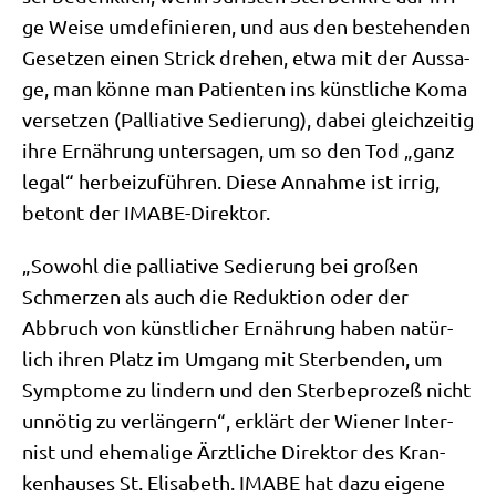
ge Wei­se umde­fi­nie­ren, und aus den bestehen­den
Geset­zen einen Strick dre­hen, etwa mit der Aus­sa­
ge, man kön­ne man Pati­en­ten ins künst­li­che Koma
ver­set­zen (Pal­lia­ti­ve Sedie­rung), dabei gleich­zei­tig
ihre Ernäh­rung unter­sa­gen, um so den Tod „ganz
legal“ her­bei­zu­füh­ren. Die­se Annah­me ist irrig,
betont der IMABE-Direktor.
„Sowohl die pal­lia­ti­ve Sedie­rung bei gro­ßen
Schmer­zen als auch die Reduk­ti­on oder der
Abbruch von künst­li­cher Ernäh­rung haben natür­
lich ihren Platz im Umgang mit Ster­ben­den, um
Sym­pto­me zu lin­dern und den Ster­be­pro­zeß nicht
unnö­tig zu ver­län­gern“, erklärt der Wie­ner Inter­
nist und ehe­ma­li­ge Ärzt­li­che Direk­tor des Kran­
ken­hau­ses St. Eli­sa­beth. IMABE hat dazu eige­ne