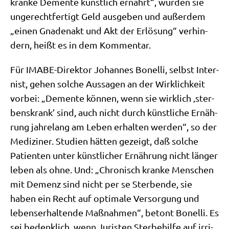
kran­ke Demen­te künst­lich ernährt“, wür­den sie
unge­recht­fer­tigt Geld aus­ge­ben und außer­dem
„einen Gna­den­akt und Akt der Erlö­sung“ ver­hin­
dern, heißt es in dem Kommentar.
Für IMA­BE-Direk­tor Johan­nes Bonel­li, selbst Inter­
nist, gehen sol­che Aus­sa­gen an der Wirk­lich­keit
vor­bei: „Demen­te kön­nen, wenn sie wirk­lich ‚ster­
bens­krank’ sind, auch nicht durch künst­li­che Ernäh­
rung jah­re­lang am Leben erhal­ten wer­den“, so der
Medi­zi­ner. Stu­di­en hät­ten gezeigt, daß sol­che
Pati­en­ten unter künst­li­cher Ernäh­rung nicht län­ger
leben als ohne. Und: „Chro­nisch kran­ke Men­schen
mit Demenz sind nicht per se Ster­ben­de, sie
haben ein Recht auf opti­ma­le Ver­sor­gung und
lebens­er­hal­ten­de Maß­nah­men“, betont Bonel­li. Es
sei bedenk­lich, wenn Juri­sten Ster­be­hil­fe auf irri­