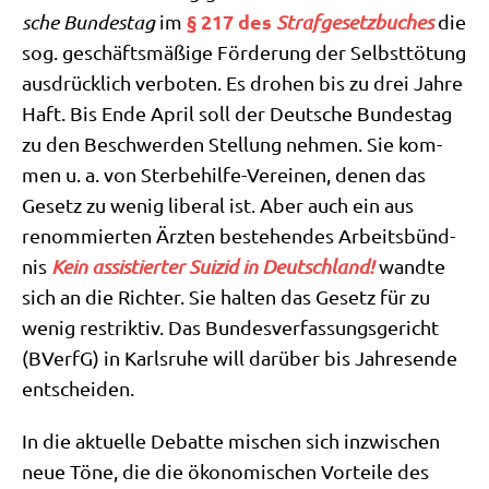
§ 217 des
sche Bun­des­tag
im
Straf­ge­setz­bu­ches
die
sog. geschäfts­mä­ßi­ge För­de­rung der Selbst­tö­tung
aus­drück­lich ver­bo­ten. Es dro­hen bis zu drei Jah­re
Haft. Bis Ende April soll der Deut­sche Bun­des­tag
zu den Beschwer­den Stel­lung neh­men. Sie kom­
men u. a. von Ster­be­hil­fe-Ver­ei­nen, denen das
Gesetz zu wenig libe­ral ist. Aber auch ein aus
renom­mier­ten Ärz­ten bestehen­des Arbeits­bünd­
nis
Kein assi­stier­ter Sui­zid in Deutsch­land!
wand­te
sich an die Rich­ter. Sie hal­ten das Gesetz für zu
wenig restrik­tiv. Das Bun­des­ver­fas­sungs­ge­richt
(BVerfG) in Karls­ru­he will dar­über bis Jah­res­en­de
entscheiden.
In die aktu­el­le Debat­te mischen sich inzwi­schen
neue Töne, die die öko­no­mi­schen Vor­tei­le des