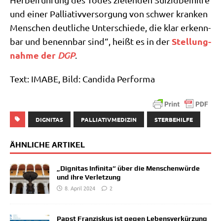
und einer Pal­lia­tiv­ver­sor­gung von schwer kran­ken
Men­schen deut­li­che Unter­schie­de, die klar erkenn­
Stel­lung­
bar und benenn­bar sind“, heißt es in der
nah­me der
DGP
.
Text: IMABE, Bild: Can­di­da Performa
DIGNITAS
PALLIATIVMEDIZIN
STERBEHILFE
ÄHNLICHE ARTIKEL
„Dignitas Infinita“ über die Menschenwürde
und ihre Verletzung
8. April 2024
2
Papst Franziskus ist gegen Lebensverkürzung