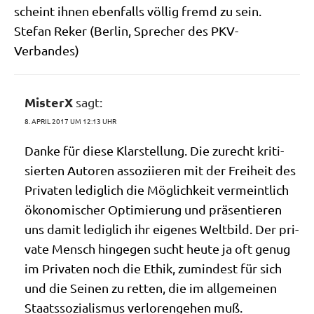
scheint ihnen eben­falls völ­lig fremd zu sein.
Ste­fan Reker (Ber­lin, Spre­cher des PKV-
Verbandes)
MisterX
sagt:
8. APRIL 2017 UM 12:13 UHR
Dan­ke für die­se Klar­stel­lung. Die zurecht kri­ti­
sier­ten Autoren asso­zi­ie­ren mit der Frei­heit des
Pri­va­ten ledig­lich die Mög­lich­keit ver­meint­lich
öko­no­mi­scher Opti­mie­rung und prä­sen­tie­ren
uns damit ledig­lich ihr eige­nes Welt­bild. Der pri­
va­te Mensch hin­ge­gen sucht heu­te ja oft genug
im Pri­va­ten noch die Ethik, zumin­dest für sich
und die Sei­nen zu ret­ten, die im all­ge­mei­nen
Staats­so­zia­lis­mus ver­lo­ren­ge­hen muß.