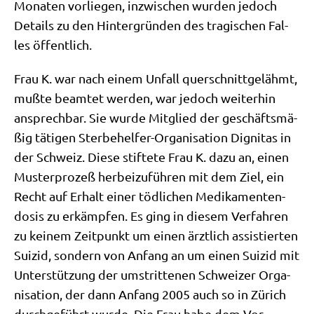
Mona­ten vor­lie­gen, inzwi­schen wur­den jedoch
Details zu den Hin­ter­grün­den des tra­gi­schen Fal­
les öffentlich.
Frau K. war nach einem Unfall quer­schnitt­ge­lähmt,
muß­te beam­tet wer­den, war jedoch wei­ter­hin
ansprech­bar. Sie wur­de Mit­glied der geschäfts­mä­
ßig täti­gen Ster­be­hel­fer-Orga­ni­sa­ti­on Digni­tas in
der Schweiz. Die­se stif­te­te Frau K. dazu an, einen
Muster­pro­zeß her­bei­zu­füh­ren mit dem Ziel, ein
Recht auf Erhalt einer töd­li­chen Medi­ka­men­ten­
do­sis zu erkämp­fen. Es ging in die­sem Ver­fah­ren
zu kei­nem Zeit­punkt um einen ärzt­lich assi­stier­ten
Sui­zid, son­dern von Anfang an um einen Sui­zid mit
Unter­stüt­zung der umstrit­te­nen Schwei­zer Orga­
ni­sa­ti­on, der dann Anfang 2005 auch so in Zürich
durch­ge­führt wur­de. Die Frau habe dem Vor­