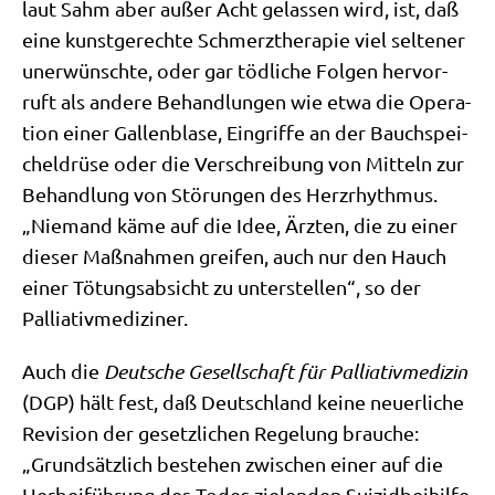
laut Sahm aber außer Acht gelas­sen wird, ist, daß
eine kunst­ge­rech­te Schmerz­the­ra­pie viel sel­te­ner
uner­wünsch­te, oder gar töd­li­che Fol­gen her­vor­
ruft als ande­re Behand­lun­gen wie etwa die Ope­ra­
ti­on einer Gal­len­bla­se, Ein­grif­fe an der Bauch­spei­
chel­drü­se oder die Ver­schrei­bung von Mit­teln zur
Behand­lung von Stö­run­gen des Herz­rhyth­mus.
„Nie­mand käme auf die Idee, Ärz­ten, die zu einer
die­ser Maß­nah­men grei­fen, auch nur den Hauch
einer Tötungs­ab­sicht zu unter­stel­len“, so der
Palliativmediziner.
Auch die
Deut­sche Gesell­schaft für Pal­lia­tiv­me­di­zin
(DGP) hält fest, daß Deutsch­land kei­ne neu­er­li­che
Revi­si­on der gesetz­li­chen Rege­lung brau­che:
„Grund­sätz­lich bestehen zwi­schen einer auf die
Her­bei­füh­rung des Todes zie­len­den Sui­zid­bei­hil­fe