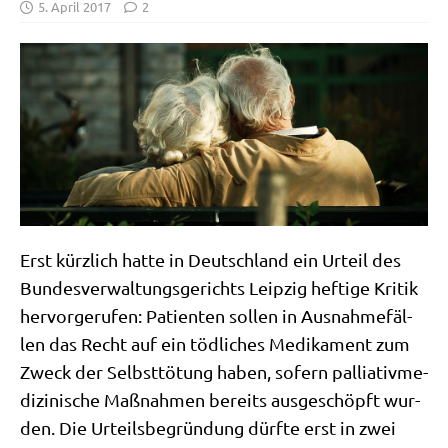
5. April 2017
2
Erst kürz­lich hat­te in Deutsch­land ein Urteil des
Bun­des­ver­wal­tungs­ge­richts Leip­zig hef­ti­ge Kri­tik
her­vor­ge­ru­fen: Pati­en­ten sol­len in Aus­nah­me­fäl­
len das Recht auf ein töd­li­ches Medi­ka­ment zum
Zweck der Selbst­tö­tung haben, sofern pal­lia­tiv­me­
di­zi­ni­sche Maß­nah­men bereits aus­ge­schöpft wur­
den. Die Urteils­be­grün­dung dürf­te erst in zwei