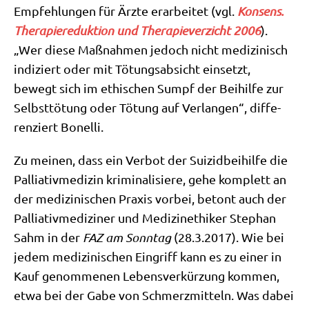
Emp­feh­lun­gen für Ärz­te erar­bei­tet (vgl.
Kon­sens.
The­ra­pie­re­duk­ti­on und The­ra­pie­ver­zicht 2006
).
„Wer die­se Maß­nah­men jedoch nicht medi­zi­nisch
indi­ziert oder mit Tötungs­ab­sicht ein­setzt,
bewegt sich im ethi­schen Sumpf der Bei­hil­fe zur
Selbst­tö­tung oder Tötung auf Ver­lan­gen“, dif­fe­
ren­ziert Bonelli.
Zu mei­nen, dass ein Ver­bot der Sui­zid­bei­hil­fe die
Pal­lia­tiv­me­di­zin kri­mi­na­li­sie­re, gehe kom­plett an
der medi­zi­ni­schen Pra­xis vor­bei, betont auch der
Pal­lia­tiv­me­di­zi­ner und Medi­zin­ethi­ker Ste­phan
Sahm in der
FAZ am Sonn­tag
(28.3.2017). Wie bei
jedem medi­zi­ni­schen Ein­griff kann es zu einer in
Kauf genom­me­nen Lebens­ver­kür­zung kom­men,
etwa bei der Gabe von Schmerz­mit­teln. Was dabei